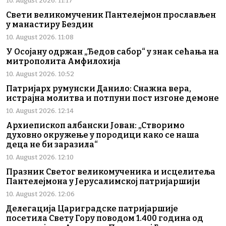
10. August 2026. 11:17
Свети великомученик Пантелејмон прослављен
у манастиру Бездин
10. August 2026. 11:08
У Осојану одржан „Ђедов сабор“ у знак сећања на
митрополита Амфилохија
10. August 2026. 10:52
Патријарх румунски Данило: Снажна вера,
истрајна молитва и потпуни пост изгоне демоне
10. August 2026. 12:14
Архиепископ албански Јован: „Створимо
духовно окружење у породици како се наша
деца не би заразила“
10. August 2026. 12:10
Празник Светог великомученика и исцелитеља
Пантелејмона у Јерусалимској патријаршији
10. August 2026. 12:06
Делегација Цариградске патријаршије
посетила Свету Гору поводом 1.400 година од