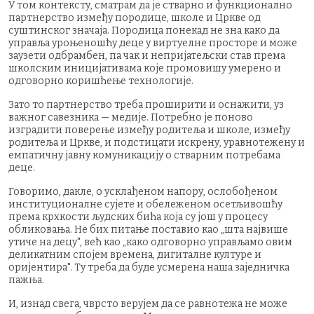
У том контексту, сматрам да је стварно и функционално
партнерство између породице, школе и Цркве од
суштинског значаја. Породица понекад не зна како да
управља уроњеношћу деце у виртуелне просторе и може
заузети одбрамбен, па чак и непријатељски став према
школским иницијативама које промовишу умерено и
одговорно коришћење технологије.
Зато то партнерство треба проширити и оснажити, уз
важног савезника — медије. Потребно је поново
изградити поверење између родитеља и школе, између
родитеља и Цркве, и подстицати искрену, уравнотежену и
емпатичну јавну комуникацију о стварним потребама
деце.
Говоримо, дакле, о усклађеном напору, ослобођеном
институционалне сујете и обележеном осетљивошћу
према крхкости људских бића која су још у процесу
обликовања. Не бих питање поставио као „шта највише
утиче на децу", већ као „како одговорно управљамо овим
деликатним спојем времена, дигиталне културе и
оријентира". Ту треба да буде усмерена наша заједничка
пажња.
И, изнад свега, чврсто верујем да се равнотежа не може