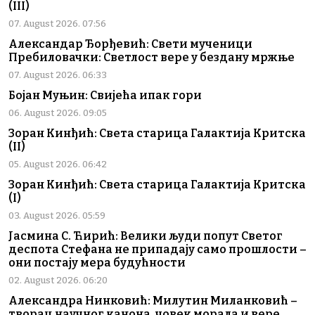
(III)
07. August 2026. 07:56
Александар Ђорђевић: Свети мученици
Пребиловачки: Светлост вере у бездану мржње
07. August 2026. 06:33
Бојан Муњин: Свијећа ипак гори
06. August 2026. 09:05
Зоран Кинђић: Света старица Галактија Критска
(II)
05. August 2026. 06:42
Зоран Кинђић: Света старица Галактија Критска
(I)
03. August 2026. 05:59
Јасмина С. Ћирић: Велики људи попут Светог
деспота Стефана не припадају само прошлости –
они постају мера будућности
02. August 2026. 06:20
Александра Нинковић: Милутин Миланковић –
творац научног канона, човек морала и вере