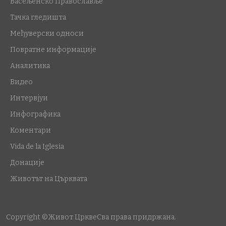
Васељенско Православље
Тачка гледишта
Међуверски односи
Повратне информације
Аналитика
Видео
Интервјуи
Инфографика
Коментари
Vida de la Iglesia
Донације
Животът на Църквата
Copyright ©Живот Цркве
Сва права придржана.