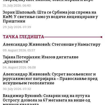
31. July 2026. 06:40
Зоран Шапоњић: Шта се Србима још спрема на
КиМ: У светиње само уз водиче лиценциране у
Приштини
29. July 2026. 07:39
ТАЧКА ГЛЕДИШТА
Александар Живковић: Стегоноше у Намастиру
09. August 2026. 05:57
Тајана Потерјахин: Изазов дигиталне
„духовности”
04. August 2026. 06:08
Александар Живковић: Сусрет васељенског и
јерусалимског патријарха – Православље пред
искушењем геополитике
30. July 2026. 07:32
Владимир Вуковић: Соларни зид на путу ка
Острогу: дозвола за 67 мегавата на више од
милион квадрата