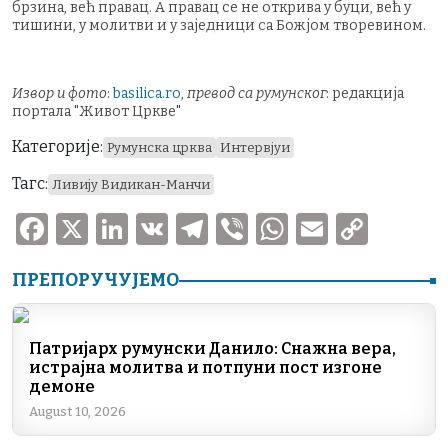
брзина, већ правац. А правац се не открива у буци, већ у
тишини, у молитви и у заједници са Божјом творевином.
Извор и фото
:
basilica.ro
,
превод са румунског
: редакција
портала "Живот Цркве"
Категорије:
Румунска црква
Интервјуи
Тагс:
Ливију Видикан-Манчи
F
X
Li
V
T
V
W
E
C
a
n
K
el
ib
h
m
o
ПРЕПОРУЧУЈЕМО
c
k
e
er
at
ai
p
e
e
gr
s
l
y
b
dI
a
A
Li
Патријарх румунски Данило: Снажна вера,
истрајна молитва и потпуни пост изгоне
o
n
m
p
n
демоне
o
p
k
August 10, 2026