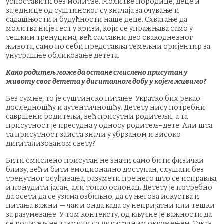
успоставити без молитве. Молитве породице, деце и
заједнице од суштинског су значаја за очување и
садашњости и будућности наше деце. Схватање да
молитва није гест у кризи, који се упражњава само у
тешким тренуцима, већ саставни део свакодневног
живота, само по себи представља темељни оријентир за
унутрашње обликовање детета.
Како родитељ може да остане смислено присутан у
животу свог детета у дигиталном добу у којем живимо?
Без сумње, то је суштинско питање. Укратко бих рекао:
доследношћу и аутентичношћу. Детету нису потребни
савршени родитељи, већ присутни родитељи, а та
присутност је пресудна у односу родитељ–дете. Али шта
та присутност заиста значи у убрзаном и високо
дигитализованом свету?
Бити смислено присутан не значи само бити физички
близу, већ и бити емоционално доступан, слушати без
тренутног осуђивања, разумети пре него што се исправља,
и понудити јасан, али топао ослонац. Детету је потребно
да осети да се узима озбиљно, да су његова искуства и
питања важни — чак и онда када су непријатни или тешки
за разумевање. У том контексту, од кључне је важности да
се родитељ не такмичи са дигиталним окружењем. Такав