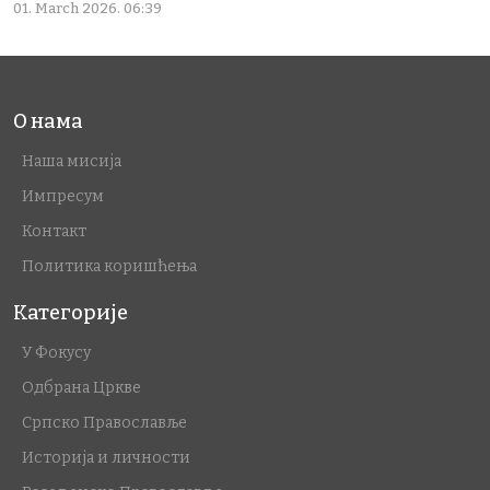
01. March 2026. 06:39
О нама
Наша мисија
Импресум
Контакт
Политика коришћења
Категорије
У Фокусу
Одбрана Цркве
Српско Православље
Историја и личности