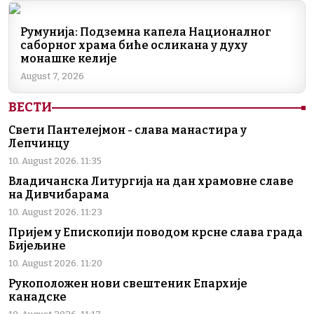
k
Румунија: Подземна капела Националног
саборног храма биће осликана у духу
монашке келије
August 7, 2026
ВЕСТИ
Свети Пантелејмон - слава манастира у
Лепчинцу
10. August 2026. 11:35
Владичанска Литургија на дан храмовне славе
на Дивчибарама
10. August 2026. 11:23
Пријем у Епископији поводом крсне слава града
Бијељине
10. August 2026. 11:20
Рукоположен нови свештеник Епархије
канадске