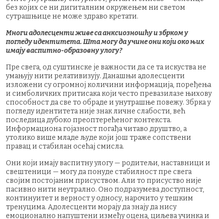
без којих се ни дигиталним окружењем ни светом
сутрашњице не може здраво кретати.
Многи адолесценти живе са анксиозношћу и збрком у
погледу идентитета. Шта могу да учине они који око њих
имају васпитно-образовну улогу?
Пре свега, од суштинске је важности да се та искуства не
умањују нити релативизују. Данашњи адолесценти
изложени су огромној количини информација, поређења
и симболичких притисака који често превазилазе њихову
способност да све то обраде и унутрашње повежу. Збрка у
погледу идентитета није знак личне слабости, већ
последица дубоко преоптерећеног контекста.
Информациона гојазност погађа читаво друштво, а
утолико више младе људе који још траже сопствени
правац и стабилан осећај смисла.
Они који имају васпитну улогу — родитељи, наставници и
свештеници — могу да понуде стабилност пре свега
својим постојаним присуством. Али то присуство није
пасивно нити неутрално. Оно подразумева доступност,
континуитет и верност у односу, нарочито у тешким
тренуцима. Адолесценти морају да знају да нису
емоционално напуштени између оцена, циљева учинка и