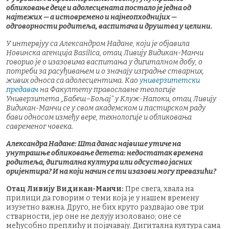
обликовање деце и адолесцената постало је једна од
најтежих — а истовремено и најнеопходнијих —
одговорности родитеља, васпитача и друштва у целини.
У интервјуу са Александром Надане, који је објавила
Новинска агенција Basilica, отац Ливију Видикан-Манчи
говорио је о изазовима васпитања у дигиталном добу, о
потреби за расуђивањем и о значају изградње стварних,
живих односа са адолесцентима. Као
универзитетски
предавач
на Факултету православне теологије
Универзитета „Бабеш–Бољај" у Клуж-Напоки, отац Ливију
Видикан-Манчи се у свом академском и пастирском раду
бави односом између вере, технологије и обликовања
савременог човека.
Александра Надане: Шта данас највише утиче на
унутрашње обликовање детета: недостатак времена
родитеља, дигитална култура или одсуство јасних
оријентира? И на који начин се ти изазови могу превазићи?
Отац Ливију Видикан-Манчи:
Пре свега, хвала на
прилици да говорим о теми која је у нашем времену
изузетно важна. Друго, не бих круто раздвајао ове три
стварности, јер оне не делују изоловано; оне се
међусобно преплићу и појачавају. Дигитална култура сама