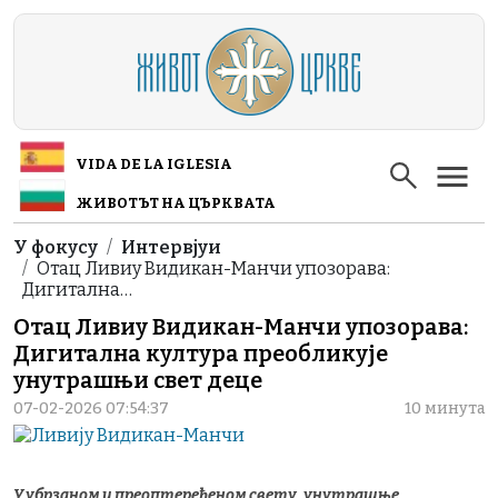
Skip to main content
VIDA DE LA IGLESIA
ЖИВОТЪТ НА ЦЪРКВАТА
Breadcrumb
У фокусу
Интервјуи
Отац Ливиу Видикан-Манчи упозорава:
Дигитална…
Отац Ливиу Видикан-Манчи упозорава:
Дигитална култура преобликује
унутрашњи свет деце
07-02-2026 07:54:37
10 минута
У убрзаном и преоптерећеном свету, унутрашње