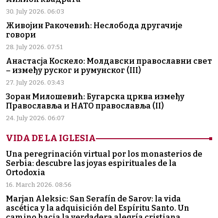
30. July 2026. 06:03
Живојин Ракочевић: Неслобода другачије
говори
28. July 2026. 07:51
Анастасја Коскело: Молдавски православни свет
– између руског и румунског (III)
27. July 2026. 03:43
Зоран Милошевић: Бугарска црква између
Православља и НАТО православља (II)
24. July 2026. 06:07
VIDA DE LA IGLESIA
Una peregrinación virtual por los monasterios de
Serbia: descubre las joyas espirituales de la
Ortodoxia
16. March 2026. 08:56
Marjan Aleksic: San Serafín de Sarov: la vida
ascética y la adquisición del Espíritu Santo. Un
camino hacia la verdadera alegría cristiana