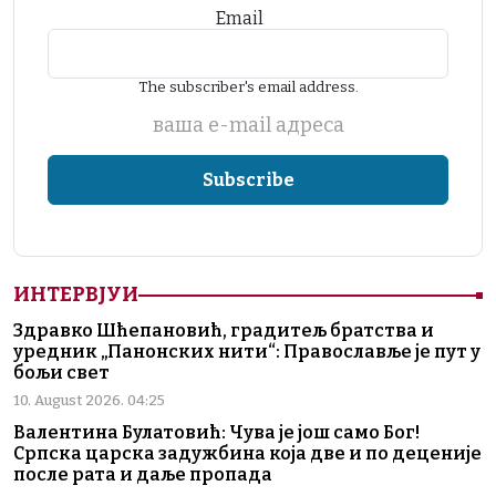
Email
The subscriber's email address.
ваша е-mail адреса
ИНТЕРВЈУИ
Здравко Шћепановић, градитељ братства и
уредник „Панонских нити“: Православље је пут у
бољи свет
10. August 2026. 04:25
Валентина Булатовић: Чува је још само Бог!
Српска царска задужбина која две и по деценије
после рата и даље пропада