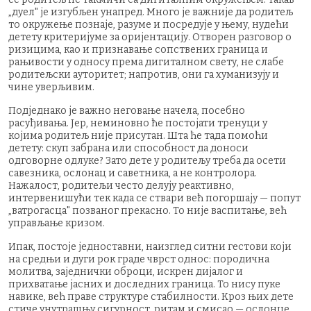
„дуел" је изгубљен унапред. Много је важније да родитељ
то окружење познаје, разуме и посредује у њему, нудећи
детету критеријуме за оријентацију. Отворен разговор о
ризицима, као и признавање сопствених граница и
рањивости у односу према дигиталном свету, не слабе
родитељски ауторитет; напротив, они га хуманизују и
чине уверљивим.
Подједнако је важно неговање начела, посебно
расуђивања. Јер, неминовно ће постојати тренуци у
којима родитељ није присутан. Шта ће тада помоћи
детету: скуп забрана или способност да доноси
одговорне одлуке? Зато дете у родитељу треба да осети
савезника, ослонац и саветника, а не контролора.
Нажалост, родитељи често делују реактивно,
интервенишући тек када се ствари већ погоршају — попут
„ватрогасца" позваног прекасно. То није васпитање, већ
управљање кризом.
Ипак, постоје једноставни, наизглед ситни гестови који
на средњи и дуги рок граде чврст однос: породична
молитва, заједнички оброци, искрен дијалог и
прихватање јасних и доследних граница. То нису пуке
навике, већ праве структуре стабилности. Кроз њих дете
стиче унутрашњу сигурност, ритам и смисао — ослонце