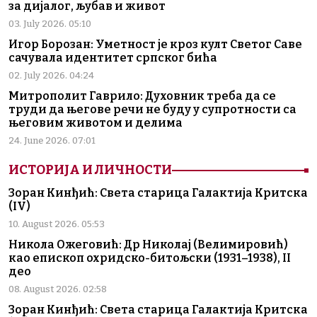
за дијалог, љубав и живот
03. July 2026. 05:10
Игор Борозан: Уметност је кроз култ Светог Саве
сачувала идентитет српског бића
02. July 2026. 04:24
Митрополит Гаврило: Духовник треба да се
труди да његове речи не буду у супротности са
његовим животом и делима
24. June 2026. 07:01
ИСТОРИЈА И ЛИЧНОСТИ
Зоран Кинђић: Света старица Галактија Критска
(IV)
10. August 2026. 05:53
Никола Ожеговић: Др Николај (Велимировић)
као епископ охридско-битољски (1931–1938), II
део
08. August 2026. 02:58
Зоран Кинђић: Света старица Галактија Критска