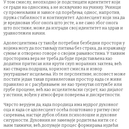
У том смислу, неопходно је подстицати идентитет који
се гради на односима, а не искључиво на учинку. Учинци
су променљиви и зависе од поређења; однос, напротив,
пружа стабилност и континуитет. Адолесцент који зна да
је вреднован због онога што јесте, а не само због онога
што постиже, може да изгради свој идентитет на здрав и
уравнотежен начин.
Адолесцентима су такође потребни безбедни простори у
којима могу да постављају питања без страха, да изражавају
сумње и отворено говоре о својим рањивостима. У таквим
просторима вера не треба да буде представљена као
додатни притисак или крути скуп моралних захтева, већ
као стварна подршка, хоризонт смисла и извор
унутрашњег исцељења. Из те перспективе, исповест може
постати један такав привилегован простор када се живи
правилно и с расуђивањем: не као тренутак оптужбе или
грубе процене, већ као исцелитељски сусрет, као дијалог
у истини, вођен у атмосфери поверења и дискретности.
Чврсто верујем да, када породица има мудрог духовног
оца и када се адолесцент осећа поштовано у ритму свог
сазревања, настаје дубок облик психолошке и духовне
сигурности. Духовник не замењује родитеља нити се с
њим такмичи, већ допуњује процес формирања нудећи