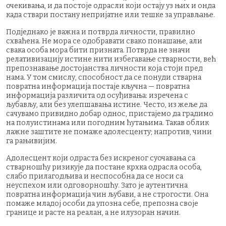
очекивања, и да постоје одрасли који остају уз њих и онда
када ствари постану непријатне или тешке за управљање.
Подједнако је важна и потврда личности, правилно
схваћена. Не мора се одобравати свако понашање, али
свака особа мора бити призната. Потврда не значи
релативизацију истине нити избегавање стварности, већ
препознавање достојанства личности која стоји пред
нама. У том смислу, способност да се понуди стварна
повратна информација постаје кључна — повратна
информација различита од осуђивања: изречена с
љубављу, али без улепшавања истине. Често, из жеље да
сачувамо привидно добар однос, пристајемо да градимо
на полуистинама или погодним ћутањима. Такав облик
лажне заштите не помаже адолесценту; напротив, чини
га рањивијим.
Адолесцент који одраста без искреног суочавања са
стварношћу ризикује да постане крхка одрасла особа,
слабо прилагодљива и неспособна да се носи са
неуспехом или одговорношћу. Зато је аутентична
повратна информација чин љубави, а не строгости. Она
помаже младој особи да упозна себе, препозна своје
границе и расте на реалан, а не илузоран начин.