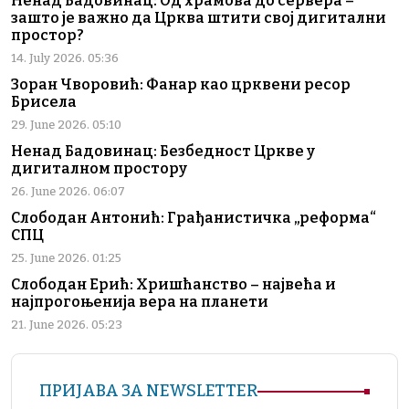
Ненад Бадовинац: Од храмова до сервера –
зашто је важно да Црква штити свој дигитални
простор?
14. July 2026. 05:36
Зоран Чворовић: Фанар као црквени ресор
Брисела
29. June 2026. 05:10
Ненад Бадовинац: Безбедност Цркве у
дигиталном простору
26. June 2026. 06:07
Слободан Антонић: Грађанистичка „реформа“
СПЦ
25. June 2026. 01:25
Слободан Ерић: Хришћанство – највећа и
најпрогоњенија вера на планети
21. June 2026. 05:23
ПРИЈАВА ЗА NEWSLETTER