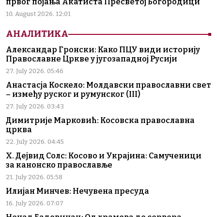
првог појања Акатиста Пресветој Богородици
10. August 2026. 12:01
АНАЛИТИКА
Александар Гронски: Како ПЦУ види историју
Православне Цркве у југозападној Русији
27. July 2026. 05:46
Анастасја Коскело: Молдавски православни свет
– између руског и румунског (III)
27. July 2026. 03:43
Димитрије Марковић: Косовска православна
црква
22. July 2026. 04:45
Х. Дејвид Солс: Косово и Украјина: Самученици
за канонско православље
21. July 2026. 05:58
Илијан Минчев: Нечувена пресуда
16. July 2026. 07:07