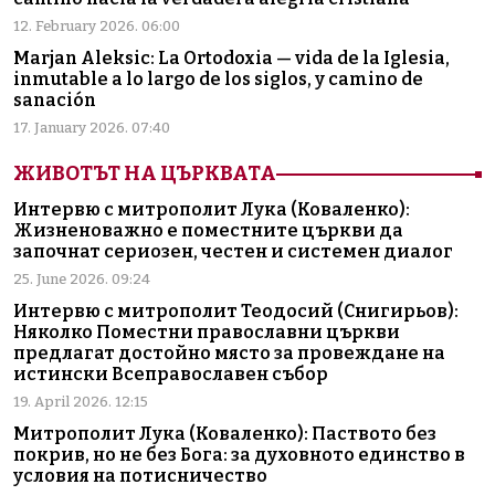
12. February 2026. 06:00
Marjan Aleksic: La Ortodoxia — vida de la Iglesia,
inmutable a lo largo de los siglos, y camino de
sanación
17. January 2026. 07:40
ЖИВОТЪТ НА ЦЪРКВАТА
Интервю с митрополит Лука (Коваленко):
Жизненоважно е поместните църкви да
започнат сериозен, честен и системен диалог
25. June 2026. 09:24
Интервю с митрополит Теодосий (Снигирьов):
Няколко Поместни православни църкви
предлагат достойно място за провеждане на
истински Всеправославен събор
19. April 2026. 12:15
Митрополит Лука (Коваленко): Паството без
покрив, но не без Бога: за духовното единство в
условия на потисничество