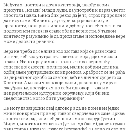
Међутим, постоји и друга категорија, такође веома
присутна: „млаки" млади људи, да употребим израз Светог
апостола Павла. Њима бих рекао да је тај страх природан и
да нису сами. Живимо у култури која релативизује
вредности, подвргава иронији дубоку посвећеност и са
подозрењем гледа на сваки облик верности. У таквом
контексту разумљиво је да прихватање и исповедање вере
може деловати ризично.
Вера не треба да се живи као застава која се размахано
истиче, већ као унутрашња светлост која даје смисао и
правац. Њено преузимање почиње тихо: верношћу
сопственој савести, молитвом, малим добрим делима,
одбијањем унутрашњих компромиса. Храброст се не рађа
из директног сукоба са светом, већ из личног сусрета са
Христом. А млади човек који живи доследно, у миру и
расуђивању, постаје сам по себи одговор — чак и у
непријатељском културном окружењу. Који би вид
сведочанства могао бити уверљивији?
Не могу да завршим овај одговор а да не поменем један
жив и конкретан пример таквог сведочења из саме Цркве:
апостолски рад који већ деценијама остварује Јустин
Мирон, многима познат као Јустин од Оаше (данас игуман
манастира Никула у Клужској жупанији). Заједно са својим