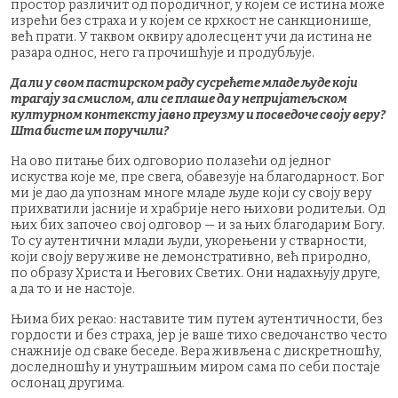
простор различит од породичног, у којем се истина може
изрећи без страха и у којем се крхкост не санкционише,
већ прати. У таквом оквиру адолесцент учи да истина не
разара однос, него га прочишћује и продубљује.
Да ли у свом пастирском раду сусрећете младе људе који
трагају за смислом, али се плаше да у непријатељском
културном контексту јавно преузму и посведоче своју веру?
Шта бисте им поручили?
На ово питање бих одговорио полазећи од једног
искуства које ме, пре свега, обавезује на благодарност. Бог
ми је дао да упознам многе младе људе који су своју веру
прихватили јасније и храбрије него њихови родитељи. Од
њих бих започео свој одговор — и за њих благодарим Богу.
То су аутентични млади људи, укорењени у стварности,
који своју веру живе не демонстративно, већ природно,
по образу Христа и Његових Светих. Они надахњују друге,
а да то и не настоје.
Њима бих рекао: наставите тим путем аутентичности, без
гордости и без страха, јер је ваше тихо сведочанство често
снажније од сваке беседе. Вера живљена с дискретношћу,
доследношћу и унутрашњим миром сама по себи постаје
ослонац другима.