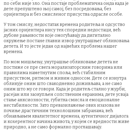
по себи није зло. Она постаје проблематична онда када је
дете препуштено њој самој, без посредовања, без
оријентира и без смисленог присуства одрасле особе.
У том смислу, недостатак времена родитеља и одсуство
јасних оријентира нису тек споредни недостаци, већ
дубоке рањивости које омогућавају да дигитално
окружење постане главни извор унутрашњег обликовања
детета. И то јесте један од највећих проблема нашег
времена.
По мом мишљењу, унутрашње обликовање детета не
постиже се пре свега морализаторским говорима или
правилима наметнутим споља, већ стабилним
присуством, ритмом и живим односом. Дете се изнутра
обликује оним што свакодневно доживљава, а не само
оним што му се говори. Када је родитељ стално у журби,
расејан или заокупљен сопственим екранима, дете усваја
стање анксиозности, губитка смисла и емоционалне
нестабилности. Зато превазилажење ових изазова не
почиње драстичним технолошким забранама, већ
обнављањем квалитетног времена, аутентичног дијалога
и кохерентног начина живота, у којем се вредности живе
природно, а не само формално проглашавају.