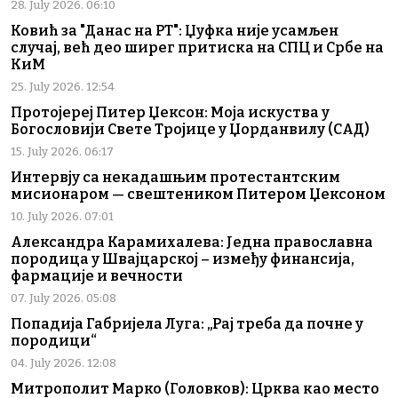
28. July 2026. 06:10
Ковић за "Данас на РТ": Џуфка није усамљен
случај, већ део ширег притиска на СПЦ и Србе на
КиМ
25. July 2026. 12:54
Протојереј Питер Џексон: Моја искуства у
Богословији Свете Тројице у Џорданвилу (САД)
15. July 2026. 06:17
Интервју са некадашњим протестантским
мисионаром — свештеником Питером Џексоном
10. July 2026. 07:01
Александра Карамихалева: Једна православна
породица у Швајцарској – између финансија,
фармације и вечности
07. July 2026. 05:08
Попадија Габријела Луга: „Рај треба да почне у
породици“
04. July 2026. 12:08
Митрополит Марко (Головков): Црква као место