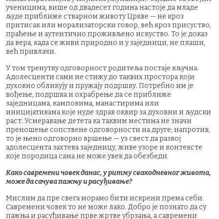
ученицима, више од двадесет година настоје да младе
људе приближе стварном животу Цркве — не кроз
притисак или морализаторски говор, већ кроз присуство,
праћење и аутентично проживљено искуство. То је доказ
да вера, када се живи природно и у заједници, не плаши,
већ привлачи.
У том тренутку одговорност родитеља постаје кључна.
Адолесценти сами не стижу до таквих простора који
духовно обликују и пружају подршку. Потребно им је
вођење, подршка и охрабрење да се приближе
заједницама, камповима, манастирима или
иницијативама које нуде здрав оквир за духовни и људски
раст. Усмеравање детета ка таквим местима не значи
преношење сопствене одговорности на друге; напротив,
то је њено одговорно вршење — уз свест да развој
адолесцента захтева заједницу, живе узоре и контексте
које породица сама не може увек да обезбеди.
Како савремени човек данас, у ритму свакодневног живота,
може да сачува пажњу и расуђивање?
Мислим да пре свега морамо бити искрени према себи.
Савремени човек то не може лако. Добро је познато да су
пажња и расуђивање прве жртве убрзања, а савремени