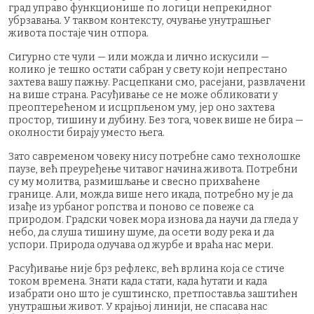
град управо функционише по логици непрекидног
убрзавања. У таквом контексту, очување унутрашњег
живота постаје чин отпора.
Сигурно сте чули — или можда и лично искусили —
колико је тешко остати сабран у свету који непрестано
захтева вашу пажњу. Расцепкани смо, расејани, развлачени
на више страна. Расуђивање се не може обликовати у
преоптерећеном и исцрпљеном уму, јер оно захтева
простор, тишину и дубину. Без тога, човек више не бира —
околности бирају уместо њега.
Зато савременом човеку нису потребне само технолошке
паузе, већ преуређење читавог начина живота. Потребни
су му молитва, размишљање и свесно прихваћене
границе. Али, можда више него икада, потребно му је да
изађе из урбаног ропства и поново се повеже са
природом. Градски човек мора изнова да научи да гледа у
небо, да слуша тишину шуме, да осети воду река и да
успори. Природа одучава од журбе и враћа нас мери.
Расуђивање није брз рефлекс, већ врлина која се стиче
током времена. Знати када стати, када ћутати и када
изабрати оно што је суштинско, претпоставља заштићен
унутрашњи живот. У крајњој линији, не спасава нас