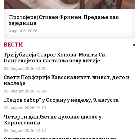
Протојереј Стивен Фримен: Предање као
заједница
August 6, 2026
ВЕСТИ
Три јубилеја Старог Хопова: Мошти Св.
Пантелејмона наставља челу литије
08. August 2026. 01:31
Свети Порфирије Кавсокаливит: живот, дело и
наслеђе
08. August 2026. 01:24
„Ђедов сабор“ у Осојану у недељу, 9. августа
08. August 2026. 01:19
Четврти дан Љетне духовне школе у
Херцеговини
08. August 2026. 01:12