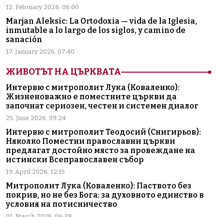
12. February 2026. 06:00
Marjan Aleksic: La Ortodoxia — vida de la Iglesia,
inmutable a lo largo de los siglos, y camino de
sanación
17. January 2026. 07:40
ЖИВОТЪТ НА ЦЪРКВАТА
Интервю с митрополит Лука (Коваленко):
Жизненоважно е поместните църкви да
започнат сериозен, честен и системен диалог
25. June 2026. 09:24
Интервю с митрополит Теодосий (Снигирьов):
Няколко Поместни православни църкви
предлагат достойно място за провеждане на
истински Всеправославен събор
19. April 2026. 12:15
Митрополит Лука (Коваленко): Паството без
покрив, но не без Бога: за духовното единство в
условия на потисничество
01. March 2026. 06:39