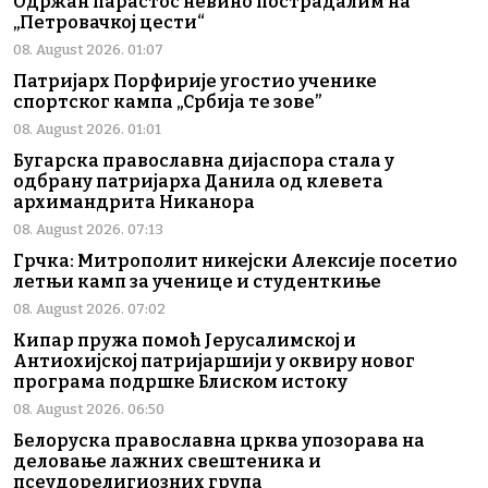
Одржан парастос невино пострадалим на
„Петровачкој цести“
08. August 2026. 01:07
Патријарх Порфирије угостио ученике
спортског кампа „Србија те зове”
08. August 2026. 01:01
Бугарска православна дијаспора стала у
одбрану патријарха Данила од клевета
архимандрита Никанора
08. August 2026. 07:13
Грчка: Митрополит никејски Алексије посетио
летњи камп за ученице и студенткиње
08. August 2026. 07:02
Кипар пружа помоћ Јерусалимској и
Антиохијској патријаршији у оквиру новог
програма подршке Блиском истоку
08. August 2026. 06:50
Белоруска православна црква упозорава на
деловање лажних свештеника и
псеудорелигиозних група