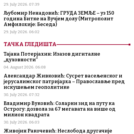
29. July 2026. 07:39
Љубомир Ненадовић: ГРУДА ЗЕМЉЕ – уз 150
година Битке на Вучјем долу (Митрополит
Амфилохије: Беседа)
29. July 2026. 06:02
ТАЧКА ГЛЕДИШТА
Тајана Потерјахин: Изазов дигиталне
„духовности”
04. August 2026. 06:08
Александар Живковић: Сусрет васељенског и
јерусалимског патријарха – Православље пред
искушењем геополитике
30. July 2026. 07:32
Владимир Вуковић: Соларни зид на путу ка
Острогу: дозвола за 67 мегавата на више од
милион квадрата
30. July 2026. 06:03
Живојин Ракочевић: Неслобода другачије