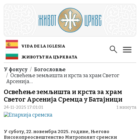
Skip to main content
VIDA DE LA IGLESIA
ЖИВОТЪТ НА ЦЪРКВАТА
Breadcrumb
У фокусу
Богословље
Освећење земљишта и крста за храм Светог
Арсенија…
Освећење земљишта и крста за храм
Светог Арсенија Сремца у Батајници
24-11-2025 17:01:01
1 минута
У суботу, 22. новембра 2025. године, Његово
Високопреосвештенство Митрополит сремски