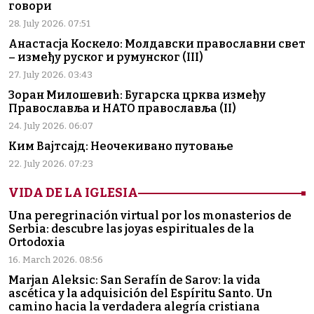
говори
28. July 2026. 07:51
Анастасја Коскело: Молдавски православни свет
– између руског и румунског (III)
27. July 2026. 03:43
Зоран Милошевић: Бугарска црква између
Православља и НАТО православља (II)
24. July 2026. 06:07
Ким Вајтсајд: Неочекивано путовање
22. July 2026. 07:23
VIDA DE LA IGLESIA
Una peregrinación virtual por los monasterios de
Serbia: descubre las joyas espirituales de la
Ortodoxia
16. March 2026. 08:56
Marjan Aleksic: San Serafín de Sarov: la vida
ascética y la adquisición del Espíritu Santo. Un
camino hacia la verdadera alegría cristiana