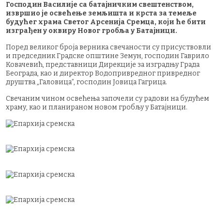
Господин Василије са батајничким свештенством,
извршио је освећење земљишта и крста за темеље
будућег храма Светог Арсенија Сремца, који ће бити
изграђен у оквиру Новог гробља у Батајници.
Поред великог броја верника свечаности су присуствовли
и председник Градске општине Земун, господин Гаврило
Ковачевић, представници Дирекције за изградњу Града
Београда, као и директор Водопривредног привредног
друштва „Галовица”, господин Јовица Гагрица.
Свечаним чином освећења започели су радови на будућем
храму, као и планираном новом гробљу у Батајници.