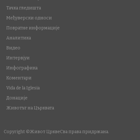
Тачка гледишта
Међуверски односи
Повратне информације
Аналитика
Видео
Интервјуи
Инфографика
Коментари
Vida de la Iglesia
Донације
Животът на Църквата
Copyright ©Живот Цркве
Сва права придржана.