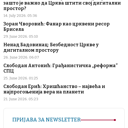
зашто је важно да Црква штити свој дигитални
простор?
14. July 2026. 05:36
Зоран Чворовић: Фанар као црквени ресор
Брисела
29. June 2026. 05:10
Ненад Бадовинац: Безбедност Цркве у
дигиталном простору
26. June 2026. 06:07
Слободан Антонић: Грађанистичка „реформа“
СПЦ
25. June 2026. 01:25
Слободан Ерић: Хришћанство – највећа и
најпрогоњенија вера на планети
21. June 2026. 05:23
ПРИЈАВА ЗА NEWSLETTER