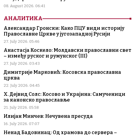
08. August 2026. 06:41
АНАЛИТИКА
Александар Гронски: Како ПЦУ види историју
Православне Цркве у југозападној Русији
27. July 2026. 05:46
Анастасја Коскело: Молдавски православни свет
– између руског и румунског (III)
27. July 2026. 03:43
Димитрије Марковић: Косовска православна
црква
22. July 2026. 04:45
Х. Дејвид Солс: Косово и Украјина: Самученици
за канонско православље
21. July 2026. 05:58
Илијан Минчев: Нечувена пресуда
16. July 2026. 07:07
Ненад Бадовинац: Од храмова до сервера –