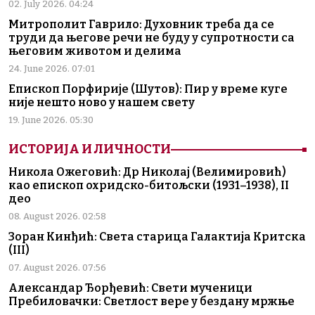
02. July 2026. 04:24
Митрополит Гаврило: Духовник треба да се
труди да његове речи не буду у супротности са
његовим животом и делима
24. June 2026. 07:01
Епископ Порфирије (Шутов): Пир у време куге
није нешто ново у нашем свету
19. June 2026. 05:30
ИСТОРИЈА И ЛИЧНОСТИ
Никола Ожеговић: Др Николај (Велимировић)
као епископ охридско-битољски (1931–1938), II
део
08. August 2026. 02:58
Зоран Кинђић: Света старица Галактија Критска
(III)
07. August 2026. 07:56
Александар Ђорђевић: Свети мученици
Пребиловачки: Светлост вере у бездану мржње