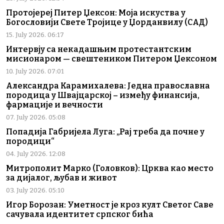
Протојереј Питер Џексон: Моја искуства у
Богословији Свете Тројице у Џорданвилу (САД)
15. July 2026. 06:17
Интервју са некадашњим протестантским
мисионаром — свештеником Питером Џексоном
10. July 2026. 07:01
Александра Карамихалева: Једна православна
породица у Швајцарској – између финансија,
фармације и вечности
07. July 2026. 05:08
Попадија Габријела Луга: „Рај треба да почне у
породици“
04. July 2026. 12:08
Митрополит Марко (Головков): Црква као место
за дијалог, љубав и живот
03. July 2026. 05:10
Игор Борозан: Уметност је кроз култ Светог Саве
сачувала идентитет српског бића