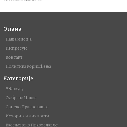
О нама
Наша мисија
Импресум
Контакт
Политика коришћења
Категорије
У Фокусу
Одбрана Цркве
Српско Православље
Историја и личности
Васељенско Православље