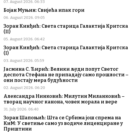
07. August 2026. 06:33
Бојан Муњин: Свијећа ипак гори
06. August 2026. 09:05
Зоран Кинђић: Света старица Галактија Критска
(II)
05. August 2026. 06:42
Зоран Кинђић: Света старица Галактија Критска
(I)
03. August 2026. 05:59
Јасмина С. Ћирић: Велики људи попут Светог
деспота Стефана не припадају само прошлости –
они постају мера будућности
02. August 2026. 06:20
Александра Нинковић: Милутин Миланковић –
творац научног канона, човек морала и вере
31. July 2026. 06:40
Зоран Шапоњић: Шта се Србима још спрема на
КиМ: У светиње само уз водиче лиценциране у
Приштини