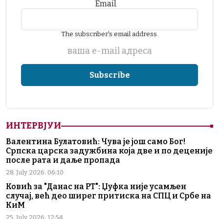
Email
The subscriber's email address.
ваша е-mail адреса
ИНТЕРВЈУИ
Валентина Булатовић: Чува је још само Бог!
Српска царска задужбина која две и по деценије
после рата и даље пропада
28. July 2026. 06:10
Ковић за "Данас на РТ": Џуфка није усамљен
случај, већ део ширег притиска на СПЦ и Србе на
КиМ
25. July 2026. 12:54