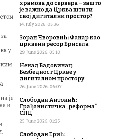
храмова до сервера – зашто
је важно да Црква штити
свој дигитални простор?
ветом
14. July 2026. 05:36
 за
Зоран Чворовић: Фанар као
м
црквени ресор Брисела
ва у
29. June 2026. 05:10
ским
Ненад Бадовинац:
Безбедност Цркве у
дигиталном простору
на
26. June 2026. 06:07
на је
Слободан Антонић:
ке и
Грађанистичка „реформа“
СПЦ
25. June 2026. 01:25
и
,
Слободан Ерић: