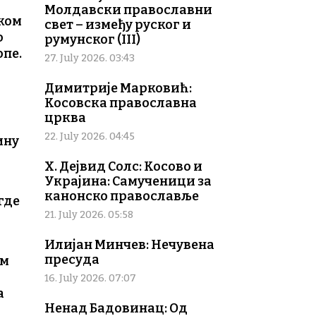
Молдавски православни
иком
свет – између руског и
о
румунског (III)
опе.
27. July 2026. 03:43
и
Димитрије Марковић:
Косовска православна
црква
22. July 2026. 04:45
ину
Х. Дејвид Солс: Косово и
Украјина: Самученици за
канонско православље
где
21. July 2026. 05:58
Илијан Минчев: Нечувена
пресуда
ом
16. July 2026. 07:07
а
Ненад Бадовинац: Од