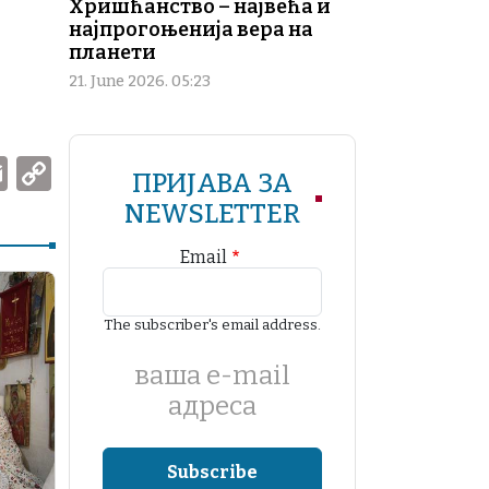
Хришћанство – највећа и
најпрогоњенија вера на
планети
21. June 2026. 05:23
W
E
C
ПРИЈАВА ЗА
m
o
NEWSLETTER
ai
p
Email
l
y
Li
The subscriber's email address.
n
k
ваша е-mail
адреса