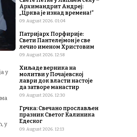
Свете Петке у Лапљем селу –
Архимандрит Андреј:
„Црква је изнад времена!“
09. August 2026. 01:04
Патријарх Порфирије:
Свети Пантелејмон је све
лечио именом Христовим
09. August 2026. 12:58
Хиљаде верника на
а у
молитви у Почајевској
лаври док власти настоје
да затворе манастир
09. August 2026. 12:30
ама
Грчка: Свечано прослављен
празник Светог Калиника
Едеског
, у
09. August 2026. 12:13