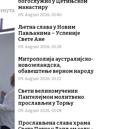
богослужио у Цетињском
манастиру
инута
09. August 2026. 01:40
Љетна слава у Новим
Пављанима – Успеније
Свете Ане
09. August 2026. 01:28
Митрополија аустралијско-
новозеландска,
обавештење верном народу
09. August 2026. 01:22
Свети великомученик
Пантелејмон молитвено
прослављен у Торњу
09. August 2026. 01:08
Прослављена слава храма