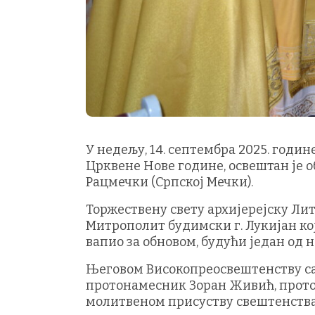
У недељу, 14. септембра 2025. годин
Црквене Нове године, освештан је
Рацмечки (Српској Мечки).
Торжествену свету архијерејску Ли
Митрополит будимски г. Лукијан ко
вапио за обновом, будући један од 
Његовом Високопреосвештенству са
протонамесник Зоран Живић, прото
молитвеном присуству свештенства 