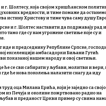
и г. Шолтесу, која својом хришћанском полит
 духовних вредности, и тиме помаже да останем
чува истину Христову и тиме чува саму душу Евр
рске и г. Шолтес наставити да подржавају рад 
о тамо где су нам угрожене светиње које су и
е.
 иде и председнику Републике Српске, господ
ној екселенцији амбасадорки Биљани Гутић
ви показаној нашем народу и овој светињи.
де ће се сви сабирати у љубави, молитви и вери, 
и где ће нова поколења налазити снагу да иду
руд оца Милана Ерића, који је заједно са свој
м из Печуја и околине пожртвовано радио на
 љубав и преданост Цркви пример су свима нам