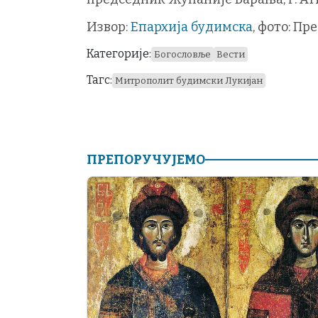
Извор:
Епархија будимска
, фото: П
Категорије:
Богословље
Вести
Тагс:
Митрополит будимски Лукијан
ПРЕПОРУЧУЈЕМО