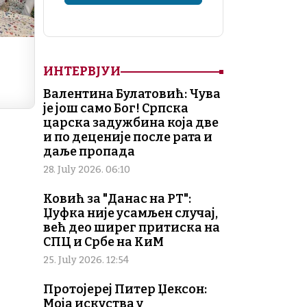
ИНТЕРВЈУИ
Валентина Булатовић: Чува
је још само Бог! Српска
царска задужбина која две
и по деценије после рата и
даље пропада
28. July 2026. 06:10
Ковић за "Данас на РТ":
Џуфка није усамљен случај,
већ део ширег притиска на
СПЦ и Србе на КиМ
25. July 2026. 12:54
Протојереј Питер Џексон:
Моја искуства у