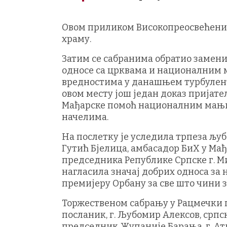
Овом приликом Високопреосвећени 
храму.
Затим се сабранима обратио замени
односе са црквама и националним 
вредностима у данашњем турбулентн
овом месту још један доказ пријате
Мађарске помоћ националним мањи
начелима.
На послетку је уследила трпеза љуба
Гутић Бјелица, амбасадор БиХ у Мађа
председника Републике Српске г. Мил
нагласила значај добрих односа за
премијеру Орбану за све што чини з
Торжественом сабрању у Рацмечки п
посланик, г. Љубомир Алексов, српс
председник Жупаније Барања, г. Ат