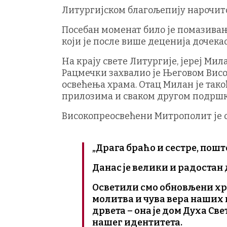
Литургијском благољепију нарочито
Посебан моменат било је помазива
који је после више деценија дочека
На крају свете Литургије, јереј Ми
Рацмечки захвалио је Његовом Вис
освећења храма. Отац Милан је такођ
прилозима и сваком другом подршко
Високопреосвећени Митрополит је 
„Драга браћо и сестре, пошт
Данас је велики и радостан 
Осветили смо обновљени хра
молитва и чува вера наших 
дрвета – она је дом Духа Св
нашег идентитета.