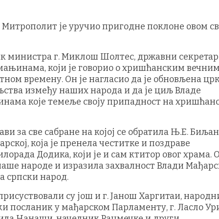
Митрополит је уручио пригодне поклоне овом с
к министра г. Миклош Шолтес, државни секретар
мањинама, који је говорио о хришћанским вечни
ом времену. Он је нагласио да је обновљена црк
љства између наших народа и да је циљ Владе
нама које темеље своју припадност на хришћан
ви за све сабране на којој се обратила Њ.Е. Биља
рској, која је пренела честитке и поздраве
орада Додика, који је и сам ктитор овог храма. О
 наше народе и изразила захвалност Влади Мађарс
а српски народ.
рисуствовали су још и г. Јанош Харгитаи, народн
ки посланик у мађарском Парламенту, г. Ласло Ури
ила Нанаши, начелник Рацмечке и други.