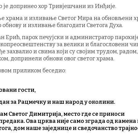
 је допринео хор Тривјешчани из Инђије.
ње храма и изливање Светог Мира на обновљени 
о обнову и изливање благодати Светога Духа.
лан Ерић, парох печујски и администратор парохиј
окопреосвештенству за велики и благословени чи
е захвалио и свима који су својим трудом, радом,
м, допринели обнови овог светог храма.
овом приликом беседио:
овани гости,
дан за Рацмечку и наш народ у околини.
м Светог Димитрија, место где се приноси
предака. Ова црква није само зграда од камена
етога, дом наше заједнице и сведочанство трајн