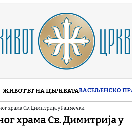
enu
ВАСЕЉЕНСКО П
ЖИВОТЪТ НА ЦЪРКВАТА
ог храма Св. Димитрија у Рацмечки
ог храма Св. Димитрија у