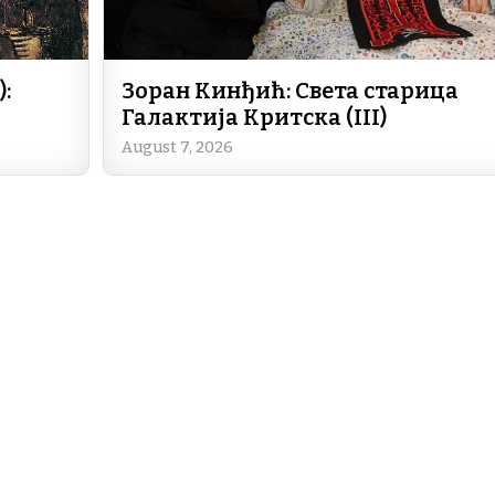
:
Зоран Кинђић: Света старица
Галактија Критска (III)
August 7, 2026