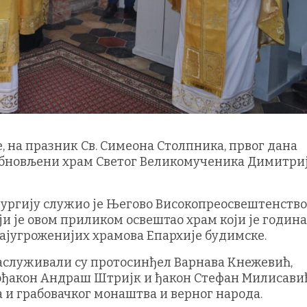
е, на празник Св. Симеона Столпника, првог дана
 обновљени храм Светог Великомученика Димитриј
тургију служио је Његово Високопреосвештенство
ји је овом приликом освештао храм који је годин
најугроженијих храмова Епархије будимске.
служивали су протосинђел Варнава Кнежевић,
ђакон Андраш Штријк и ђакон Стефан Милисавић
и грабовачког монаштва и верног народа.