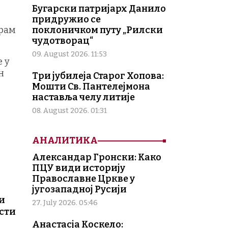
Бугарски патријарх Данило
придружио се
поклоничком путу „Рилски
храм
чудотворац“
09. August 2026. 11:53
е у
н
Три јубилеја Старог Хопова:
Мошти Св. Пантелејмона
наставља челу литије
08. August 2026. 01:31
АНАЛИТИКА
Александар Гронски: Како
ПЦУ види историју
Православне Цркве у
југозападној Русији
 и
27. July 2026. 05:46
ости
Анастасја Коскело: