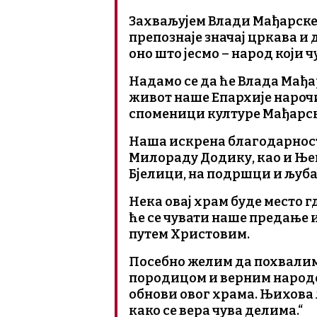
Захваљујем Влади Мађарске 
препознаје значај цркава и
оно што јесмо – народ који 
Надамо се да ће Влада Мађа
живот наше Епархије нарочит
споменици културе Мађарск
Наша искрена благодарност
Милораду Додику, као и Ње
Бјелици, на подршци и љуба
Нека овај храм буде место г
ће се чувати наше предање 
путем Христовим.
Посебно желим да похвалим т
породицом и верним народо
обнови овог храма. Њихова
како се вера чува делима.“