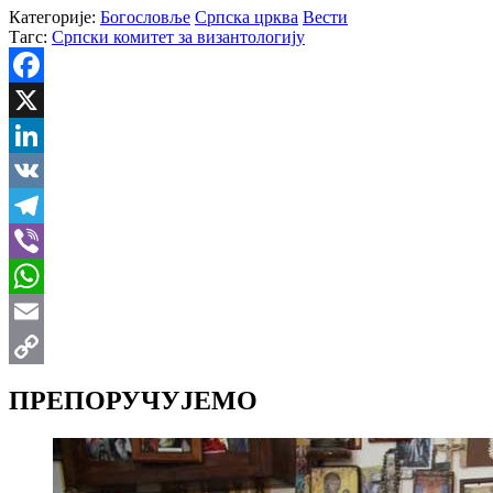
Категорије:
Богословље
Српска црква
Вести
Тагс:
Српски комитет за византологију
Facebook
X
LinkedIn
VK
Telegram
Viber
WhatsApp
Email
Copy
ПРЕПОРУЧУЈЕМО
Link