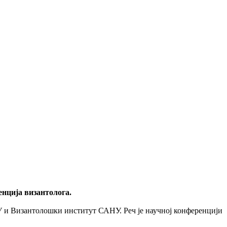
енција византолога.
У и Византолошки институт САНУ. Реч је научној конференцији