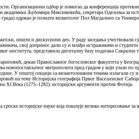
ости. Организациони одбор је помогао да конференција протекне
и академика Љубомира Максимовића, секретара Одељења за ист
ког града) одржао је познати византолог Пол Магдалино са Универ
матски, општи и дискусиони део. У раду заседања учествовали с
раживача, свој допринос дали су и млађи истраживачи и студент
ког института, представила дигиталну базу података Сакрална 
риповић, декан Православног богословског факултета у Београду
ва новопостављеног митрополита пред градом у који улази по п
године. У општој секцији са византолошким темама излагали су 
ировић на тему Историјска географија Првог Васељенског Сабора
на XI Века (1275–1282): историјски аргументи против Фотија.
а српске историјске науке која показује велико интересовање за 