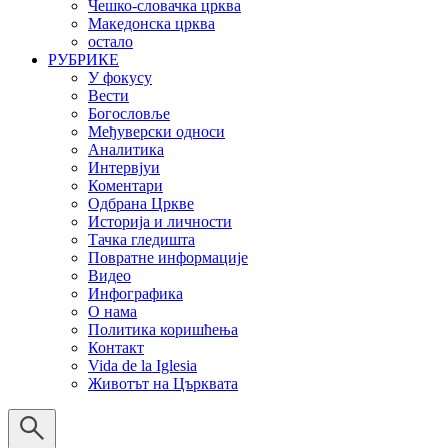
Чешко-словачка црква
Македонска црква
остало
РУБРИКЕ
У фокусу
Вести
Богословље
Међуверски односи
Аналитика
Интервјуи
Коментари
Одбрана Цркве
Историја и личности
Тачка гледишта
Повратне информације
Видео
Инфографика
О нама
Политика коришћења
Контакт
Vida de la Iglesia
Животът на Църквата