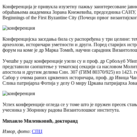
Конференција је привукла изузетну пажњу заинтересоване јавн
обраћањима академика Зорана Кнежевића, председника САНУ, 
Beginnings of the First Byzantine City (Почеци првог византијс
Конференцијска заседања била су распоређена у три целине: те
археолози, историчари уметности и други. Поред старијих ист
форум на коме је др Марка Томић, научни сарадник Византолош
Учешће у раду конференције узели су и проф. др Србољуб Убипа
представили саопштење у тематској секцији са насловом Молит
апостола и другим делима Син. 307 (ГИМ 80370/925) из 1423. 
Сабор у очима раних црквених историчара, проф. др Ивица Ча
Слика патријарха Фотија у делу О миру Цркава патријарха Јова
Успех конференције огледа се у томе што је пружен пресек стањ
учесника у Зборнику радова Византолошког института.
Михаило Миленковић, докторанд
Извор, фото
:
СПЦ