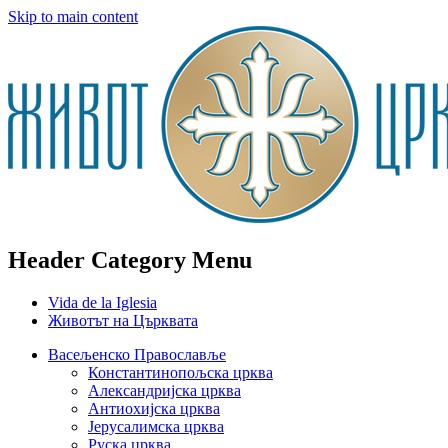
Skip to main content
Header Category Menu
Vida de la Iglesia
Животът на Църквата
Васељенско Православље
Константинопољска црква
Александријска црква
Антиохијска црква
Јерусалимска црква
Руска црква