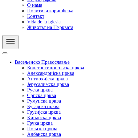
О нама
Политика коришћења
Контакт
Vida de la Iglesia
Животът на Църквата
Васељенско Православље
Константинопољска црква
Александријска црква
Антиохијска црква
Јерусалимска црква
Руска црква
Српска црква
Румунска црква
Бугарска црква
Грузијска црква
Кипарска црква
Грчка црква
Пољска црква
Албанска црква