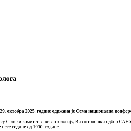
олога
 29. октобра 2025. године одржана је Осма национална конфер
и су Српски комитет за византологију, Византолошки одбор САН
 пете године од 1990. године.