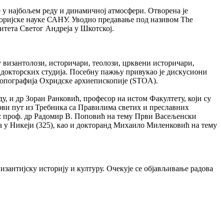
 у најбољем реду и динамичној атмосфери. Отворена је
оријске науке САНУ. Уводно предавање под називом The
зитета Светог Андреја у Шкотској.
у византолози, историчари, теолози, црквени историчари,
и докторских студија. Пoсебну пажњу привукао је дискусиони
топографија Охридске архиепископије (STOA).
, и др Зоран Ранковић, професор на истом Факултету, који су
рви пут из Требника са Правилима светих и преславних
и: проф. др Радомир В. Поповић на тему Први Васељенски
 у Никеји (325), као и докторанд Михаило Миленковић на тему
византијску историју и културу. Очекује се објављивање радова