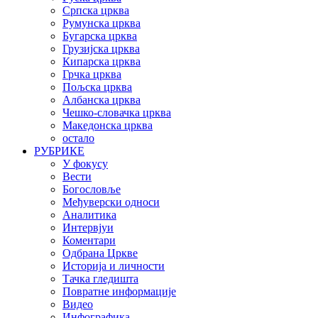
Српска црква
Румунска црква
Бугарска црква
Грузијска црква
Кипарска црква
Грчка црква
Пољска црква
Албанска црква
Чешко-словачка црква
Македонска црква
остало
РУБРИКЕ
У фокусу
Вести
Богословље
Међуверски односи
Аналитика
Интервјуи
Коментари
Одбрана Цркве
Историја и личности
Тачка гледишта
Повратне информације
Видео
Инфографика