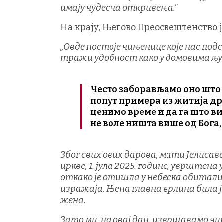
имају чудесна откривења."
На крају, Његово Преосвештенство ј
„Овде постоје чињенице које нас под
тражи удобност како у домовима љу
Често заборављамо оно што
попут примера из житија др
ценимо време и да га што в
не воле ништа више од Бога,
Због свих ових дарова, мати Јелисав
цркве, 1. јула 2025. године, уврштен
откако је отишла у небеска обитал
изражаја. Њена главна врлина била 
жена.
Зато ми, на овај дан, извршавамо чи