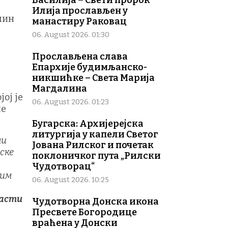
Василија – Свети пророк
Илија прослављен у
чин
манастиру Раковац
06. August 2026. 01:30
Прослављена слава
Епархије будимљанско-
никшићке – Света Марија
Магдалина
ој је
06. August 2026. 01:23
ше
Бугарска: Архијерејска
литургија у капели Светог
ми
Јована Рилског и почетак
ске
поклоничког пута „Рилски
Чудотворац“
гим
06. August 2026. 10:25
расти
Чудотворна Донска икона
Пресвете Богородице
враћена у Донски