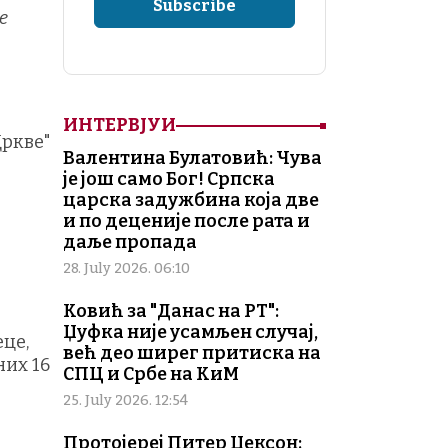
е
ИНТЕРВЈУИ
Цркве"
Валентина Булатовић: Чува
је још само Бог! Српска
царска задужбина која две
и по деценије после рата и
даље пропада
28. July 2026. 06:10
Ковић за "Данас на РТ":
Џуфка није усамљен случај,
еце,
већ део ширег притиска на
них 16
СПЦ и Србе на КиМ
25. July 2026. 12:54
Протојереј Питер Џексон: