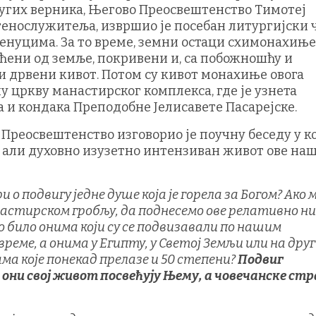
угих верника, Његово Преосвештенство Тимотеј
тенослужитеља, извршио је посебан литургијски 
ренуцима. За то време, земни остаци схимонахиње
шћени од земље, покривени и, са побожношћу и
 дрвени кивот. Потом су кивот монахиње овога
у цркву манастирског комплекса, где је узнета
 и кондака Преподобне Јелисавете Пасарејске.
Преосвештенство изговорио је поучну беседу у кој
, али духовно изузетно интензиван живот ове на
ри о подвигу једне душе која је горела за Богом? Ако 
анастирском гробљу, да поднесемо ове релативно ни
 било онима који су се подвизавали по нашим
реме, а онима у Египту, у Светој Земљи или на дру
ма које понекад прелазе и 50 степени?
Подвиг
 они свој живот посвећују Њему, а човечанске ст