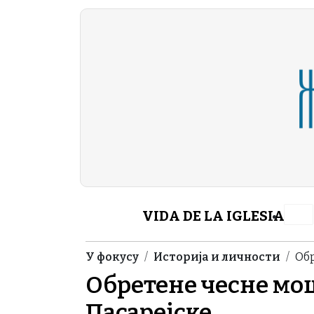
Skip to main content
Header Category M
VIDA DE LA IGLESIA
Breadcrumb
У фокусу
Историја и личности
Об
Обретене чесне мо
Пасарејске