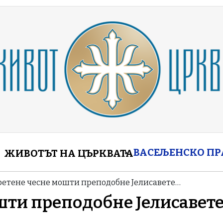
enu
ВАСЕЉЕНСКО П
ЖИВОТЪТ НА ЦЪРКВАТА
ретене чесне мошти преподобне Јелисавете…
шти преподобне Јелисавет