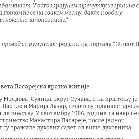
ебан кивот. У одговарајућем тренутку извршиће с
потом ће се на сваком месту, дакле и овде, у
 локалне канонизације."
,
превод са румунског
: редакција портала "Живот 
авета Пасарејска кратко житије
сту Молдова-Сулица, округ Сучава, и на крштењу је
Василе и Марија Лазар, имали су једанаесторо д
м детињству. У септембру 1986. године, са наврше
естринство Манастира Пасарeје, после једног
ег су тражиле духовни савет од више духовника.