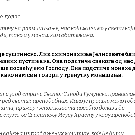
е додао:
стичу на размишљање, нас који живимо у свету кој
ди, тако и у монашким обитељима.
 је суштинско. Лик схимонахиње Јелисавете бл
евних пустињака. Она подстиче свакога од нас
ише посвећујемо Господу. Она подстиче монахе 
 како нам се и говори у тренутку монашења.
ета је од стране Светог Синода Румунске правосла
а у ред светих преподобних. Иако је прошло мало го
ишта, пример њеног живота посебно долази до
је служење Спаситељу Исусу Христу у хору препод
н вађења из гроба њених моштију, које ће бити