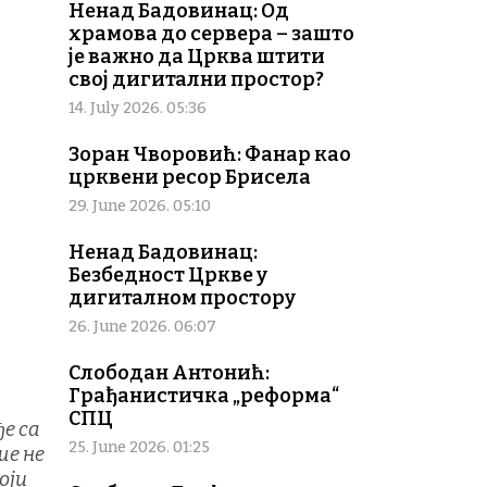
Ненад Бадовинац: Од
храмова до сервера – зашто
је важно да Црква штити
свој дигитални простор?
14. July 2026. 05:36
Зоран Чворовић: Фанар као
црквени ресор Брисела
29. June 2026. 05:10
Ненад Бадовинац:
Безбедност Цркве у
дигиталном простору
26. June 2026. 06:07
Слободан Антонић:
Грађанистичка „реформа“
СПЦ
ђе са
25. June 2026. 01:25
ше не
оји