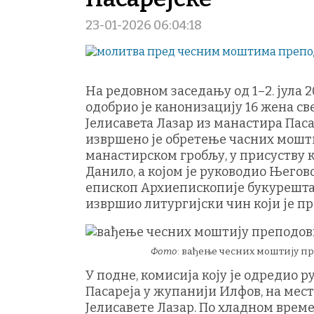
23-01-2026 06:04:18
На редовном заседању од 1–2. јула 
одобрио је канонизацију 16 жена св
Јелисавета Лазар из манастира Пасаре
извршено је обретење часних мошти
манастирском гробљу, у присуству 
Данило, а којом је руководио Њего
епископ Архиепископије букурешта
извршио литургијски чин који је пр
Фото
: вађење чесних моштију пр
У подне, комисија коју је одредио 
Пасареја у жупанији Илфов, на мест
Јелисавете Лазар. По хладном време