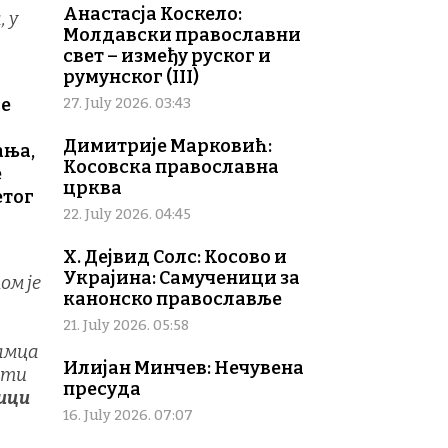
Анастасја Коскело:
 у
Молдавски православни
свет – између руског и
румунског (III)
је
27. July 2026. 03:43
Димитрије Марковић:
ања,
Косовска православна
е
црква
етог
22. July 2026. 04:45
Х. Дејвид Солс: Косово и
Украјина: Самученици за
ом је
канонско православље
21. July 2026. 05:58
Њамца
Илијан Минчев: Нечувена
сти
пресуда
ици
16. July 2026. 07:07