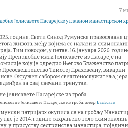
7 м
2025. године, Свети Синод Румунске православне 
етога живота, међу којима се налази и схимонахи
ја. Тим поводом, у петак, 16. јануара 2026. годин
ју Преподобне мати Јелисавете из Пасареје на
комисије коју је одредио Његово Блаженство патр
во Преосвештенство Тимотеј Праховеану, викарни
нске. Окружен сабором свештенослужитеља, јерар
едвиђен за овај свечани тренутак.
еподовне Јелисавете Пасарејске из гроба,
извор
:
basilica.ro
румунски патријарх окупила се на гробљу Манасти
у где је 2014. године сахрањено тело схимонахињ
ну, у присуству сестринства манастира, поједин