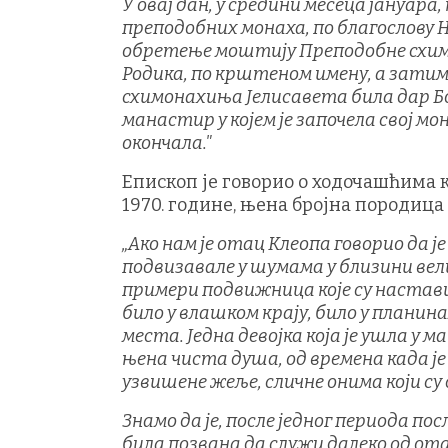
У овај дан, у средини месеца јануара
преподобних монаха, по благослову
обретење моштију Преподобне схимо
Родика, по крштеном имену, а затим
схимонахиња Јелисавета била дар Божи
манастир у којем је започела свој мон
окончала."
Епископ је говорио о ходочашћима к
1970. године, њена бројна породиц
„Ако нам је отац Клеопа говорио да је
подвизавале у шумама у близини вел
примери подвижница које су настав
било у влашком крају, било у планин
места. Једна девојка која је ушла у м
њена чиста душа, од времена када ј
узвишене жеље, сличне онима који су
Знамо да је, после једног периода 
била позвана да служи далеко од отаџ