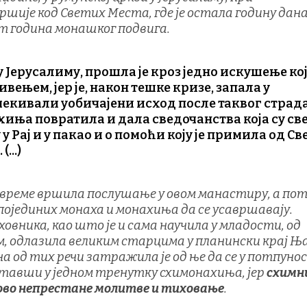
је код Светих Места, где је остала годину дана,
сет година монашког подвига.
 Јерусалиму, прошла је кроз једно искушење ко
вењем, јер је, након тешке кризе, запала у
чекивали уобичајени исход после таквог страд
хиња повратила и дала сведочанства која су св
 Рај и у пакао и о помоћи коју је примила од Св
...)
о време вршила послушање у овом манастиру, а пот
појединих монаха и монахиња да се усавршавају.
ховника, као што је и сама научила у младости, од
цом, одлазила великим старцима у планински крај 
дна од тих речи затражила је од ње да се у потпуно
оставши у једном тренутку схимонахиња, јер
схимн
тово непрестане молитве и тиховање
.