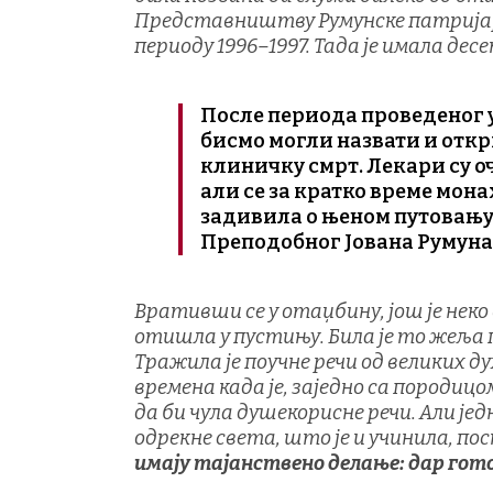
Представништву Румунске патријарши
периоду 1996–1997. Тада је имала де
После периода проведеног у
бисмо могли назвати и откри
клиничку смрт. Лекари су о
али се за кратко време мона
задивила о њеном путовању у
Преподобног Јована Румуна. (
Вративши се у отаџбину, још је нек
отишла у пустињу. Била је то жеља 
Тражила је поучне речи од великих ду
времена када је, заједно са породи
да би чула душекорисне речи. Али је
одрекне света, што је и учинила, п
имају тајанствено делање: дар го