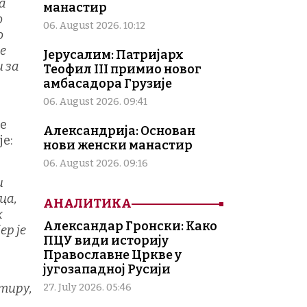
а
манастир
о
06. August 2026. 10:12
о
е
Јерусалим: Патријарх
и за
Теофил III примио новог
амбасадора Грузије
06. August 2026. 09:41
не
Александрија: Основан
е:
нови женски манастир
06. August 2026. 09:16
и
ца,
АНАЛИТИКА
х
Александар Гронски: Како
ер је
ПЦУ види историју
Православне Цркве у
југозападној Русији
тиру,
27. July 2026. 05:46