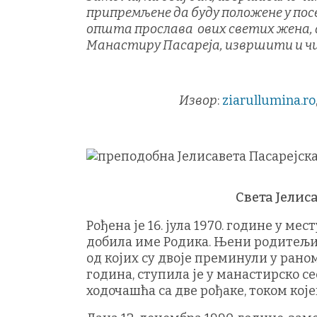
припремљене да буду положене у пос
општа прослава ових светих жена, а 
Манастиру Пасареја, извршити и чин
Извор
:
ziarullumina.ro
Света Јелис
Рођена је 16. јула 1970. године у ме
добила име Родика. Њени родитељи, 
од којих су двоје преминули у рано
година, ступила је у манастирско с
ходочашћа са две рођаке, током кој