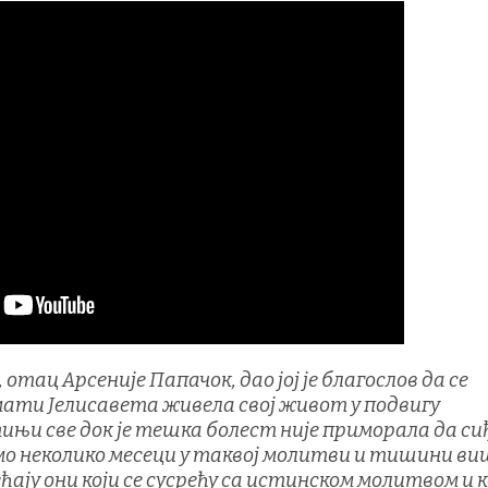
 отац Арсеније Папачок, дао јој је благослов да се
е мати Јелисавета живела свој живот у подвигу
ињи све док је тешка болест није приморала да си
само неколико месеци у таквој молитви и тишини ви
ећају они који се сусрећу са истинском молитвом и к