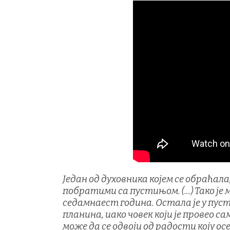
Један од духовника којем се обраћала,
побратими са пустињом. (...) Тако ј
седамнаест година. Остала је у пуст
планина, иако човек који је провео 
може да се одвоји од радости коју ос