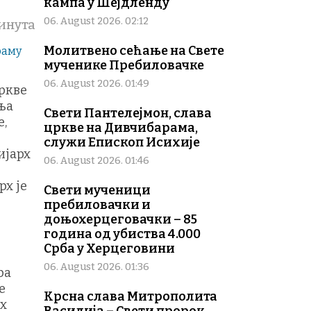
кампа у Шејдленду
06. August 2026. 02:12
инута
Молитвено сећање на Свете
мученике Пребиловачке
06. August 2026. 01:49
цркве
ња
Свети Пантелејмон, слава
е,
цркве на Дивчибарама,
служи Епископ Исихије
ијарх
06. August 2026. 01:46
х је
Свети мученици
пребиловачки и
доњохерцеговачки – 85
година од убиства 4.000
Срба у Херцеговини
06. August 2026. 01:36
ра
е
Крсна слава Митрополита
их