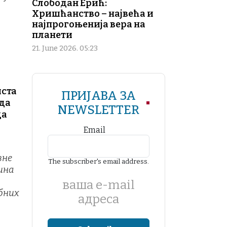
Слободан Ерић:
Хришћанство – највећа и
најпрогоњенија вера на
планети
и
21. June 2026. 05:23
иста
ПРИЈАВА ЗА
 да
NEWSLETTER
да
Email
вне
The subscriber's email address.
дина
ваша е-mail
обних
адреса