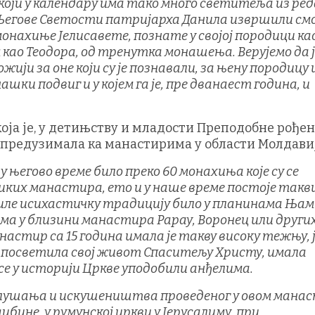
, који у календару има тако много светитеља из ред
 Његове Светости патријарха Данила извршили см
нахиње Јелисавете, познате у својој породици ка
 као Теодора, од тренутка монашења. Верујемо да ј
ји за оне који су је познавали, за њену породицу 
ашки подвиг и у којем га је, пре дванаест година, и
оја је, у детињству и младости Преподобне рође
а предузимала ка манастирима у области Молдавиј
 у његово време било преко 60 монахиња које су се
иких манастира, ето и у наше време постоје такв
иле исихастичку традицију било у планинама Њам
ама у близини манастира Рарау, Воронец или други
анастир са 15 година имала је такву високу тежњу, ј
е посветила свој живот Спаситељу Христу, имала
 се у историји Цркве уподобили анђелима.
послушања и искушеништва проведеног у овом манас
бине, у румунској цркви у Јерусалиму, при