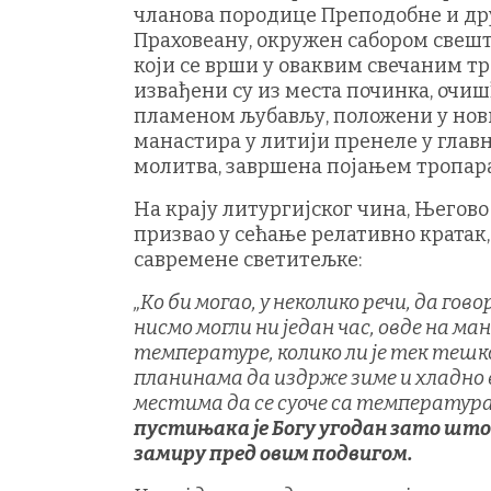
чланова породице Преподобне и др
Праховеану, окружен сабором свеш
који се врши у оваквим свечаним т
извађени су из места починка, очи
пламеном љубављу, положени у нови
манастира у литији пренеле у главн
молитва, завршена појањем тропара
На крају литургијског чина, Његово 
призвао у сећање релативно кратак
савремене светитељке:
„Ко би могао, у неколико речи, да гово
нисмо могли ни један час, овде на м
температуре, колико ли је тек тешко
планинама да издрже зиме и хладно в
местима да се суоче са температура
пустињака је Богу угодан зато што
замиру пред овим подвигом.