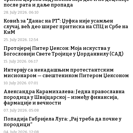
после рата и даље пропада
28. July 2026. 06:10
Ковић за "Данас на РТ": Џуфка није усамљен
случај, већ део ширег притиска на СПЦ и Србе на
КиМ
25. July 2026. 12:54
Протојереј Питер Џексон: Моја искуства у
Богословији Свете Тројице у Џорданвилу (САД)
15. July 2026. 06:17
Интервју са некадашњим протестантским
мисионаром — свештеником Питером Џексоном
10. July 2026. 07:01
Александра Карамихалева: Једна православна
породица у Швајцарској – између финансија,
фармације и вечности
07. July 2026. 05:08
Попадија Габријела Луга: „Рај треба да почне у
породици“
04. July 2026. 12:08