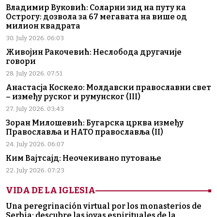
Владимир Вуковић: Соларни зид на путу ка
Острогу: дозвола за 67 мегавата на више од
милион квадрата
30. July 2026. 06:03
Живојин Ракочевић: Неслобода другачије
говори
28. July 2026. 07:51
Анастасја Коскело: Молдавски православни свет
– између руског и румунског (III)
27. July 2026. 03:43
Зоран Милошевић: Бугарска црква између
Православља и НАТО православља (II)
24. July 2026. 06:07
Ким Вајтсајд: Неочекивано путовање
22. July 2026. 07:23
VIDA DE LA IGLESIA
Una peregrinación virtual por los monasterios de
Serbia: descubre las joyas espirituales de la