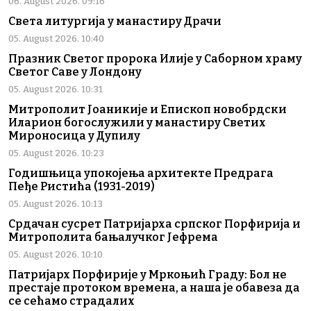
06. August 2026. 09:16
Света литургија у манастиру Драчи
05. August 2026. 10:40
Празник Светог пророка Илије у Саборном храму
Светог Саве у Лондону
05. August 2026. 10:31
Митрополит Јоаникије и Епископ новобрдски
Иларион богослужили у манастиру Светих
Мироносица у Дупилу
05. August 2026. 10:23
Годишњица упокојења архитекте Предрага
Пеђе Ристића (1931-2019)
05. August 2026. 10:13
Срдачан сусрет Патријарха српског Порфирија и
Митрополита бањалучког Јефрема
05. August 2026. 10:10
Патријарх Порфирије у Мркоњић Граду: Бол не
престаје протоком времена, а наша је обавеза да
се сећамо страдалих