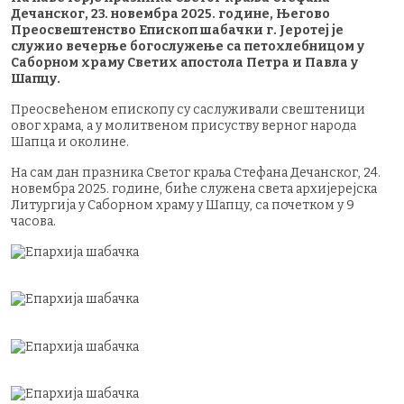
Дечанског, 23. новембра 2025. године, Његово
Преосвештенство Епископ шабачки г. Јеротеј је
служио вечерње богослужење са петохлебницом у
Саборном храму Светих апостола Петра и Павла у
Шапцу.
Преосвећеном епископу су саслуживали свештеници
овог храма, а у молитвеном присуству верног народа
Шапца и околине.
‍На сам дан празника Светог краља Стефана Дечанског, 24.
новембра 2025. године, биће служена света архијерејска
Литургија у Саборном храму у Шапцу, са почетком у 9
часова.