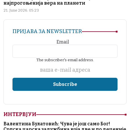
најпрогоњенија вера на планети
21. June 2026. 05:23
ПРИЈАВА ЗА NEWSLETTER
Email
The subscriber's email address.
ваша е-mail адреса
ИНТЕРВЈУИ
Валентина Булатовић: Чува је још само Бог!
Српска царска задужбина која две и по деценије