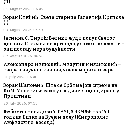
(II)
05. August 2026. 06:42
Зоран Кинђић: Света старица Галактија Критска
(I)
03. August 2026. 05:59
Јасмина С. Ћирић: Велики људи попут Светог
деспота Стефана не припадају само прошлости –
они постају мера будућности
02. August 2026. 06:20
Александра Нинковић: Милутин Миланковић –
творац научног канона, човек морала и вере
31. July 2026. 06:40
Зоран Шапоњић: Шта се Србима још спрема на
КиМ: У светиње само уз водиче лиценциране у
Приштини
29. July 2026. 07:39
Љубомир Ненадовић: ГРУДА ЗЕМЉЕ – уз 150
година Битке на Вучјем долу (Митрополит
Амфилохије: Беседа)