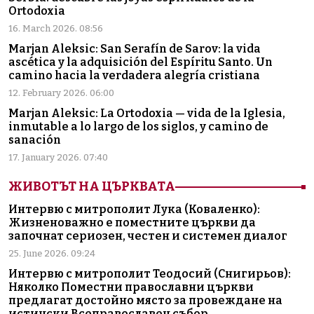
Ortodoxia
16. March 2026. 08:56
Marjan Aleksic: San Serafín de Sarov: la vida
ascética y la adquisición del Espíritu Santo. Un
camino hacia la verdadera alegría cristiana
12. February 2026. 06:00
Marjan Aleksic: La Ortodoxia — vida de la Iglesia,
inmutable a lo largo de los siglos, y camino de
sanación
17. January 2026. 07:40
ЖИВОТЪТ НА ЦЪРКВАТА
Интервю с митрополит Лука (Коваленко):
Жизненоважно е поместните църкви да
започнат сериозен, честен и системен диалог
25. June 2026. 09:24
Интервю с митрополит Теодосий (Снигирьов):
Няколко Поместни православни църкви
предлагат достойно място за провеждане на
истински Всеправославен събор