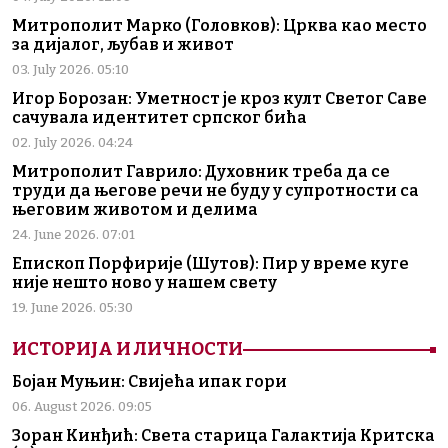
Митрополит Марко (Головков): Црква као место
за дијалог, љубав и живот
03. July 2026. 05:10
Игор Борозан: Уметност је кроз култ Светог Саве
сачувала идентитет српског бића
02. July 2026. 04:24
Митрополит Гаврило: Духовник треба да се
труди да његове речи не буду у супротности са
његовим животом и делима
24. June 2026. 07:01
Епископ Порфирије (Шутов): Пир у време куге
није нешто ново у нашем свету
19. June 2026. 05:30
ИСТОРИЈА И ЛИЧНОСТИ
Бојан Муњин: Свијећа ипак гори
06. August 2026. 09:05
Зоран Кинђић: Света старица Галактија Критска