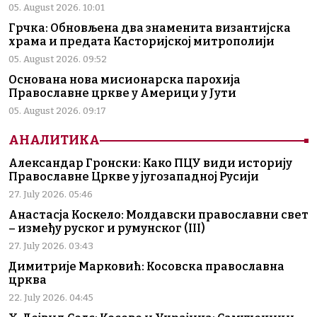
05. August 2026. 10:01
Грчка: Обновљена два знаменита византијска
храма и предата Касторијској митрополији
05. August 2026. 09:52
Основана нова мисионарска парохија
Православне цркве у Америци у Јути
05. August 2026. 09:17
АНАЛИТИКА
Александар Гронски: Како ПЦУ види историју
Православне Цркве у југозападној Русији
27. July 2026. 05:46
Анастасја Коскело: Молдавски православни свет
– између руског и румунског (III)
27. July 2026. 03:43
Димитрије Марковић: Косовска православна
црква
22. July 2026. 04:45