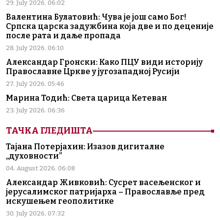
29. July 2026. 06:02
Валентина Булатовић: Чува је још само Бог!
Српска царска задужбина која две и по деценије
после рата и даље пропада
28. July 2026. 06:10
Александар Гронски: Како ПЦУ види историју
Православне Цркве у југозападној Русији
27. July 2026. 05:46
Марина Тодић: Света царица Кетеван
23. July 2026. 06:36
ТАЧКА ГЛЕДИШТА
Тајана Потерјахин: Изазов дигиталне
„духовности”
04. August 2026. 06:08
Александар Живковић: Сусрет васељенског и
јерусалимског патријарха – Православље пред
искушењем геополитике
30. July 2026. 07:32