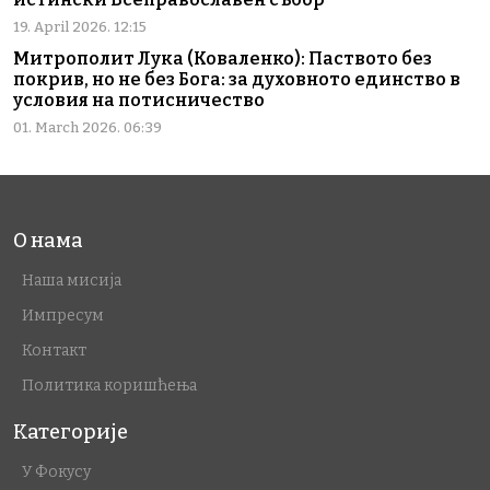
19. April 2026. 12:15
Митрополит Лука (Коваленко): Паството без
покрив, но не без Бога: за духовното единство в
условия на потисничество
01. March 2026. 06:39
О нама
Наша мисија
Импресум
Контакт
Политика коришћења
Категорије
У Фокусу