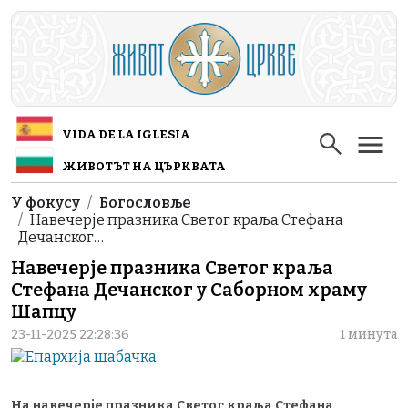
Skip to main content
VIDA DE LA IGLESIA
ЖИВОТЪТ НА ЦЪРКВАТА
Breadcrumb
У фокусу
Богословље
Навечерје празника Светог краља Стефана
Дечанског…
Навечерје празника Светог краља
Стефана Дечанског у Саборном храму
Шапцу
23-11-2025 22:28:36
1 минута
На навечерје празника Светог краља Стефана