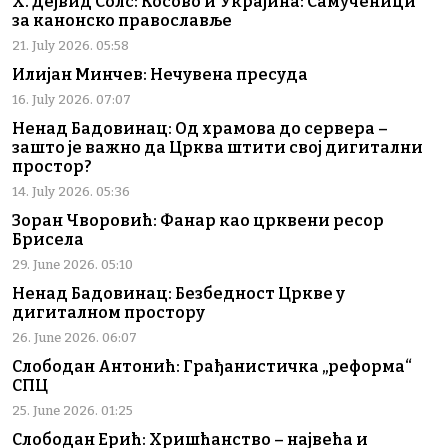
Х. Дејвид Солс: Косово и Украјина: Самученици
за канонско православље
21. July 2026. 05:58
Илијан Минчев: Нечувена пресуда
16. July 2026. 07:07
Ненад Бадовинац: Од храмова до сервера –
зашто је важно да Црква штити свој дигитални
простор?
14. July 2026. 05:36
Зоран Чворовић: Фанар као црквени ресор
Брисела
29. June 2026. 05:10
Ненад Бадовинац: Безбедност Цркве у
дигиталном простору
26. June 2026. 06:07
Слободан Антонић: Грађанистичка „реформа“
СПЦ
25. June 2026. 01:25
Слободан Ерић: Хришћанство – највећа и