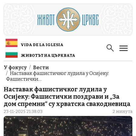
Skip to main content
VIDA DE LA IGLESIA
ЖИВОТЪТ НА ЦЪРКВАТА
Breadcrumb
У фокусу
Вести
Наставак фашистичког лудила у Осијеку:
Фашистички…
Наставак фашистичког лудила у
Осијеку: Фашистички поздрави и „За
дом спремни“ су хрватска свакодневица
23-11-2025 21:38:03
2 минута