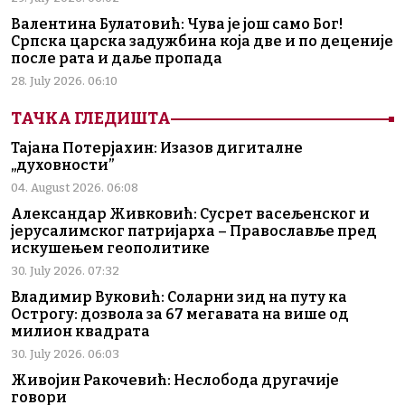
Валентина Булатовић: Чува је још само Бог!
Српска царска задужбина која две и по деценије
после рата и даље пропада
28. July 2026. 06:10
ТАЧКА ГЛЕДИШТА
Тајана Потерјахин: Изазов дигиталне
„духовности”
04. August 2026. 06:08
Александар Живковић: Сусрет васељенског и
јерусалимског патријарха – Православље пред
искушењем геополитике
30. July 2026. 07:32
Владимир Вуковић: Соларни зид на путу ка
Острогу: дозвола за 67 мегавата на више од
милион квадрата
30. July 2026. 06:03
Живојин Ракочевић: Неслобода другачије
говори