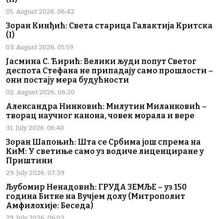
05. August 2026. 06:42
Зоран Кинђић: Света старица Галактија Критска
(I)
03. August 2026. 05:59
Јасмина С. Ћирић: Велики људи попут Светог
деспота Стефана не припадају само прошлости –
они постају мера будућности
02. August 2026. 06:20
Александра Нинковић: Милутин Миланковић –
творац научног канона, човек морала и вере
31. July 2026. 06:40
Зоран Шапоњић: Шта се Србима још спрема на
КиМ: У светиње само уз водиче лиценциране у
Приштини
29. July 2026. 07:39
Љубомир Ненадовић: ГРУДА ЗЕМЉЕ – уз 150
година Битке на Вучјем долу (Митрополит
Амфилохије: Беседа)
29. July 2026. 06:02