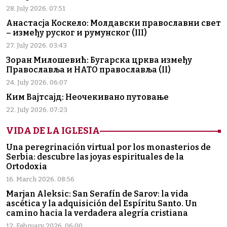
28. July 2026. 07:51
Анастасја Коскело: Молдавски православни свет
– између руског и румунског (III)
27. July 2026. 03:43
Зоран Милошевић: Бугарска црква између
Православља и НАТО православља (II)
24. July 2026. 06:07
Ким Вајтсајд: Неочекивано путовање
22. July 2026. 07:23
VIDA DE LA IGLESIA
Una peregrinación virtual por los monasterios de
Serbia: descubre las joyas espirituales de la
Ortodoxia
16. March 2026. 08:56
Marjan Aleksic: San Serafín de Sarov: la vida
ascética y la adquisición del Espíritu Santo. Un
camino hacia la verdadera alegría cristiana
12. February 2026. 06:00