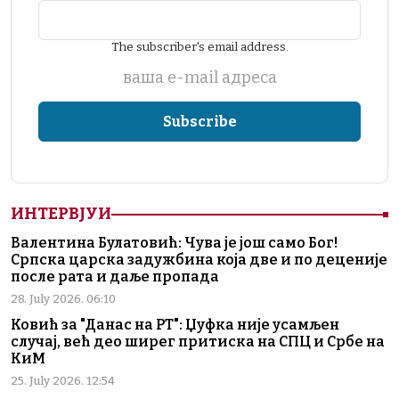
The subscriber's email address.
ваша е-mail адреса
ИНТЕРВЈУИ
Валентина Булатовић: Чува је још само Бог!
Српска царска задужбина која две и по деценије
после рата и даље пропада
28. July 2026. 06:10
Ковић за "Данас на РТ": Џуфка није усамљен
случај, већ део ширег притиска на СПЦ и Србе на
КиМ
25. July 2026. 12:54