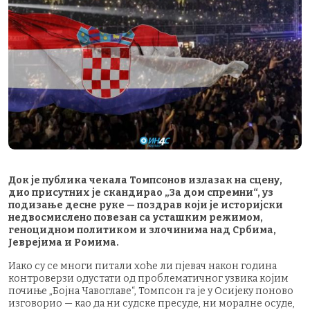
Док је публика чекала Томпсонов излазак на сцену,
дио присутних је скандирао „За дом спремни“, уз
подизање десне руке — поздрав који је историјски
недвосмислено повезан са усташким режимом,
геноцидном политиком и злочинима над Србима,
Јеврејима и Ромима.
Иако су се многи питали хоће ли пјевач након година
контроверзи одустати од проблематичног узвика којим
почиње „Бојна Чавоглаве“, Томпсон га је у Осијеку поново
изговорио — као да ни судске пресуде, ни моралне осуде,