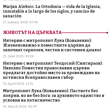
Marjan Aleksic: La Ortodoxia — vida de la Iglesia,
inmutable a lo largo de los siglos, y camino de
sanación
17. January 2026. 07:40
ЖИВОТЪТ НА ЦЪРКВАТА
Интервю с митрополит Лука (Коваленко):
Жизненоважно е поместните църкви да
започнат сериозен, честен и системен диалог
25. June 2026. 09:24
Интервю с митрополит Теодосий (Снигирьов):
Няколко Поместни православни църкви
предлагат достойно място за провеждане на
истински Всеправославен събор
19. April 2026. 12:15
Митрополит Лука (Коваленко): Паството без
покрив, но не без Бога: за духовното единство в
условия на потисничество
01. March 2026. 06:39