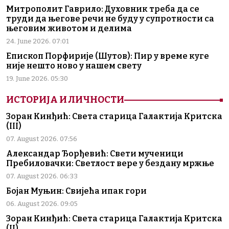
Митрополит Гаврило: Духовник треба да се
труди да његове речи не буду у супротности са
његовим животом и делима
24. June 2026. 07:01
Епископ Порфирије (Шутов): Пир у време куге
није нешто ново у нашем свету
19. June 2026. 05:30
ИСТОРИЈА И ЛИЧНОСТИ
Зоран Кинђић: Света старица Галактија Критска
(III)
07. August 2026. 07:56
Александар Ђорђевић: Свети мученици
Пребиловачки: Светлост вере у бездану мржње
07. August 2026. 06:33
Бојан Муњин: Свијећа ипак гори
06. August 2026. 09:05
Зоран Кинђић: Света старица Галактија Критска
(II)