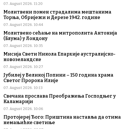
07. August 2026. 11:20
Молитвени помен страдалима мештанима
Торња, Обријежи и Дерезе 1942. године
07. August 2026. 10:44
Молитвено сећање на митрополита Антонија
(Блума) у Лондону
07. August 2026. 10:35
Мисија Свети Никола Епархије аустралијско-
новозеландске
07. August 2026. 10:27
Јубилеј у Великој Попини – 150 година храма
Светог Пророка Илије
07. August 2026. 10:13
Свечана прослава Преображења Господњег у
Каламарији
07. August 2026. 10:06
Протојереј Ђого: Приштина наставља да отима
немањићке светиње