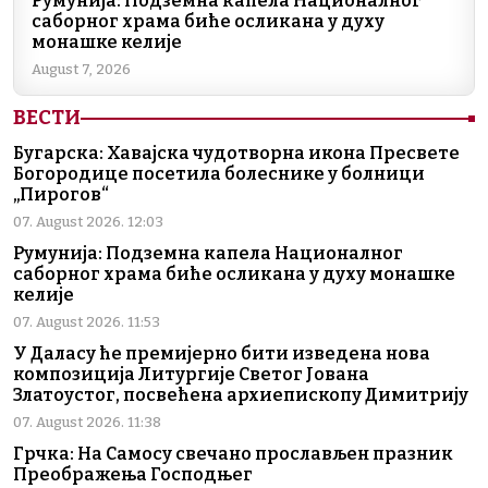
Румунија: Подземна капела Националног
саборног храма биће осликана у духу
монашке келије
August 7, 2026
ВЕСТИ
Бугарска: Хавајска чудотворна икона Пресвете
Богородице посетила болеснике у болници
„Пирогов“
07. August 2026. 12:03
Румунија: Подземна капела Националног
саборног храма биће осликана у духу монашке
келије
07. August 2026. 11:53
У Даласу ће премијерно бити изведена нова
композиција Литургије Светог Јована
Златоустог, посвећена архиепископу Димитрију
07. August 2026. 11:38
Грчка: На Самосу свечано прослављен празник
Преображења Господњег