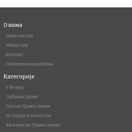
О нама
Наша мисија
Импресум
Контакт
Политика коришћења
Категорије
У Фокусу
Одбрана Цркве
Српско Православље
Историја и личности
Васељенско Православље