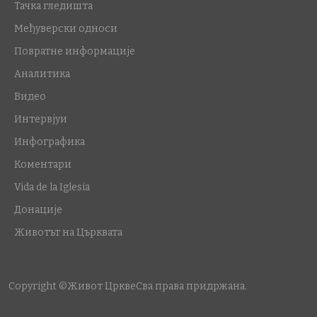
Тачка гледишта
Међуверски односи
Повратне информације
Аналитика
Видео
Интервјуи
Инфографика
Коментари
Vida de la Iglesia
Донације
Животът на Църквата
Copyright ©Живот Цркве
Сва права придржана.