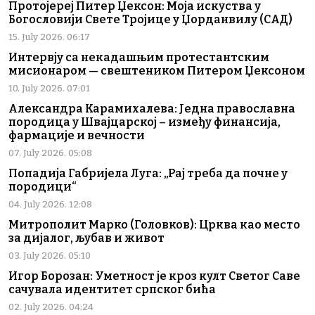
Протојереј Питер Џексон: Моја искуства у
Богословији Свете Тројице у Џорданвилу (САД)
15. July 2026. 06:17
Интервју са некадашњим протестантским
мисионаром — свештеником Питером Џексоном
10. July 2026. 07:01
Александра Карамихалева: Једна православна
породица у Швајцарској – између финансија,
фармације и вечности
07. July 2026. 05:08
Попадија Габријела Луга: „Рај треба да почне у
породици“
04. July 2026. 12:08
Митрополит Марко (Головков): Црква као место
за дијалог, љубав и живот
03. July 2026. 05:10
Игор Борозан: Уметност је кроз култ Светог Саве
сачувала идентитет српског бића
02. July 2026. 04:24