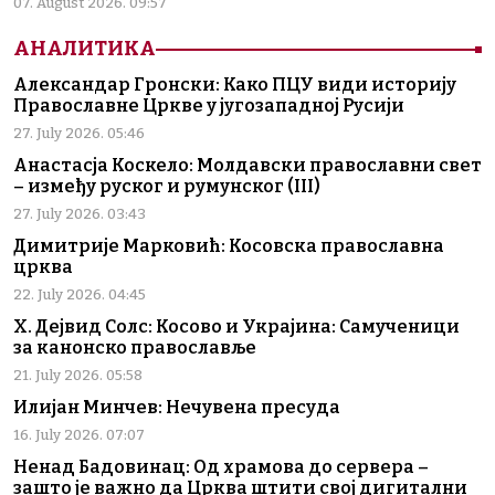
07. August 2026. 09:57
АНАЛИТИКА
Александар Гронски: Како ПЦУ види историју
Православне Цркве у југозападној Русији
27. July 2026. 05:46
Анастасја Коскело: Молдавски православни свет
– између руског и румунског (III)
27. July 2026. 03:43
Димитрије Марковић: Косовска православна
црква
22. July 2026. 04:45
Х. Дејвид Солс: Косово и Украјина: Самученици
за канонско православље
21. July 2026. 05:58
Илијан Минчев: Нечувена пресуда
16. July 2026. 07:07
Ненад Бадовинац: Од храмова до сервера –
зашто је важно да Црква штити свој дигитални