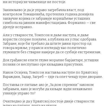
ни историјске чињенице не постоје.
Занимљиво је да је управо загребачка власт, под
контролом Томашевића, протеклих година дониjела
закључке којима се забрањује коришћење усташких
симбола на јавним манифестацијама. Формално — све
дјелује исправно.
Али у стварности, Томпсон и даље наступа, и даље
користи спорне покличе, а публика их у глас одобрава.
Забране, које би требало да штите јавни простор од
говора мржње, у пракси изгледају као политичко
глумиштe без стварне намјере да се сузбије екстремизам.
Док грађанске елите глуме моралне барјактаре, усташки
позиви се неспутано оре хиљадама присутних.
Након Осијека, Томпсон наставља наступе по Хрватској:
Вараждин, Задар, Загреб — гдје га опет чекају пуне дворане.
Поставља се питање: ако је „За дом спремни“ законом
забрањен, како је могуће да хиљаде људи некажњено
узвикује управо то?
Очигледно је да у Хрватској постоје двије стварности:
једна на папиру, друга на улици.