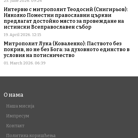
25. June 2026. 09:24
Интервю с митрополит Теодосий (Снигирьов):
Няколко Поместни православни църкви
предлагат достойно място за провеждане на
истински Всеправославен събор
19. April 2026. 12:15
Митрополит Лука (Коваленко): Паството без
покрив, но не без Бога: за духовното единство в
условия на потисничество
01. March 2026. 06:39
О нама
Наша мисија
Импресум
Контакт
Политика коришћења