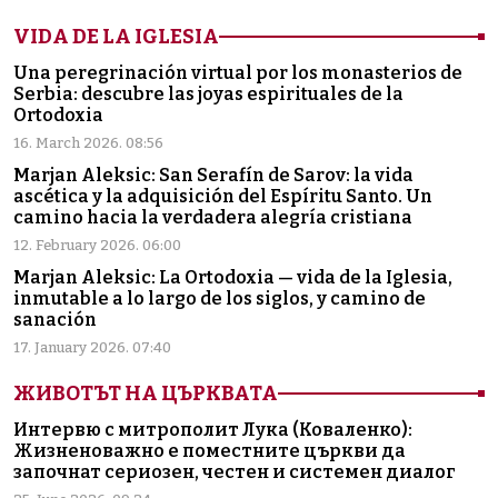
VIDA DE LA IGLESIA
Una peregrinación virtual por los monasterios de
Serbia: descubre las joyas espirituales de la
Ortodoxia
16. March 2026. 08:56
Marjan Aleksic: San Serafín de Sarov: la vida
ascética y la adquisición del Espíritu Santo. Un
camino hacia la verdadera alegría cristiana
12. February 2026. 06:00
Marjan Aleksic: La Ortodoxia — vida de la Iglesia,
inmutable a lo largo de los siglos, y camino de
sanación
17. January 2026. 07:40
ЖИВОТЪТ НА ЦЪРКВАТА
Интервю с митрополит Лука (Коваленко):
Жизненоважно е поместните църкви да
започнат сериозен, честен и системен диалог