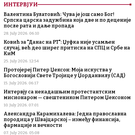
ИНТЕРВЈУИ
Валентина Булатовић: Чува је још само Бог!
Српска царска задужбина која две и по деценије
после рата и даље пропада
28. July 2026. 06:10
Ковић за "Данас на РТ": Џуфка није усамљен
случај, већ део ширег притиска на СПЦ и Србе на
КиМ
25. July 2026. 12:54
Протојереј Питер Џексон: Моја искуства у
Богословији Свете Тројице у Џорданвилу (САД)
15. July 2026. 06:17
Интервју са некадашњим протестантским
мисионаром — свештеником Питером Џексоном
10. July 2026. 07:01
Александра Карамихалева: Једна православна
породица у Швајцарској – између финансија,
фармације и вечности
07. July 2026. 05:08