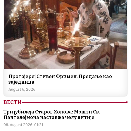
Протојереј Стивен Фримен: Предање као
заједница
August 6, 2026
ВЕСТИ
Три јубилеја Старог Хопова: Мошти Св.
Пантелејмона наставља челу литије
08. August 2026. 01:31