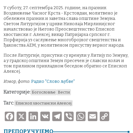
У суботу, 27. септембра 2025. године, на празник
Воздвижење Часног Крста - Крстовдан, молитвено је
обележен празник и заветна слава општине Земуна.
Светом Литургијом у цркви Николаја Мирликијског
началствовао је Његово Преосвештенство Епископ
хвостански г. Алексеј, викар Патријарха српског г.
Порфирија уз саслужење многобројног свештенства и
ђаконства АЕМ, у молитвеном присуству верног народа.
После Литургије, присутни су кренули у Литију по Земуну,
а у градској општини Земун пресечен је славски колач и
том приликом прикладном беседом обратио се Епископ
Алексеј.
Извор, фото
:
Радио "Cлово љубве"
Категорије:
Богословље
Вести
Тагс:
Епископ хвостански Алексеј
F
X
Li
V
T
V
W
E
C
a
n
K
el
ib
h
m
o
ПРЕПОРУЧУЈЕМО