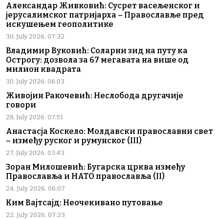
Александар Живковић: Сусрет васељенског и
јерусалимског патријарха – Православље пред
искушењем геополитике
30. July 2026. 07:32
Владимир Вуковић: Соларни зид на путу ка
Острогу: дозвола за 67 мегавата на више од
милион квадрата
30. July 2026. 06:03
Живојин Ракочевић: Неслобода другачије
говори
28. July 2026. 07:51
Анастасја Коскело: Молдавски православни свет
– између руског и румунског (III)
27. July 2026. 03:43
Зоран Милошевић: Бугарска црква између
Православља и НАТО православља (II)
24. July 2026. 06:07
Ким Вајтсајд: Неочекивано путовање
22. July 2026. 07:23