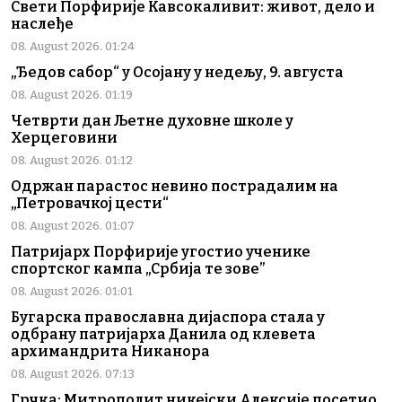
Свети Порфирије Кавсокаливит: живот, дело и
наслеђе
08. August 2026. 01:24
„Ђедов сабор“ у Осојану у недељу, 9. августа
08. August 2026. 01:19
Четврти дан Љетне духовне школе у
Херцеговини
08. August 2026. 01:12
Одржан парастос невино пострадалим на
„Петровачкој цести“
08. August 2026. 01:07
Патријарх Порфирије угостио ученике
спортског кампа „Србија те зове”
08. August 2026. 01:01
Бугарска православна дијаспора стала у
одбрану патријарха Данила од клевета
архимандрита Никанора
08. August 2026. 07:13
Грчка: Митрополит никејски Алексије посетио