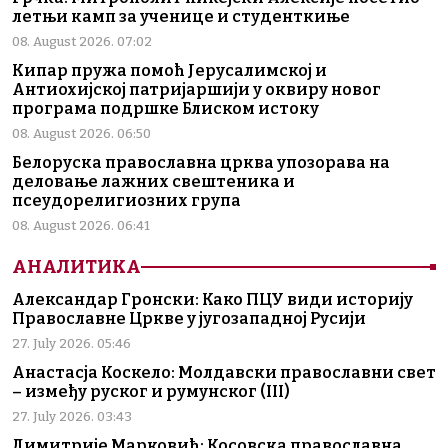
летњи камп за ученице и студенткиње
08. August 2026. 07:02
Кипар пружа помоћ Јерусалимској и
Антиохијској патријаршији у оквиру новог
програма подршке Блиском истоку
08. August 2026. 06:50
Белоруска православна црква упозорава на
деловање лажних свештеника и
псеудорелигиозних група
08. August 2026. 06:41
АНАЛИТИКА
Александар Гронски: Како ПЦУ види историју
Православне Цркве у југозападној Русији
27. July 2026. 05:46
Анастасја Коскело: Молдавски православни свет
– између руског и румунског (III)
27. July 2026. 03:43
Димитрије Марковић: Косовска православна