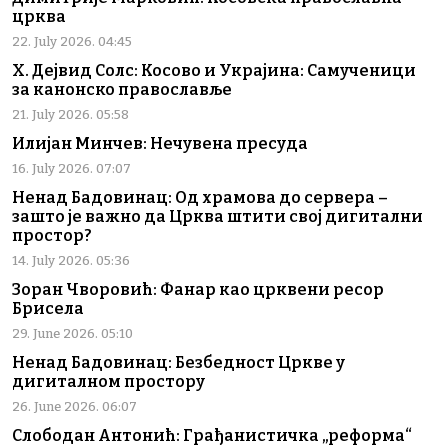
црква
22. July 2026. 04:45
Х. Дејвид Солс: Косово и Украјина: Самученици
за канонско православље
21. July 2026. 05:58
Илијан Минчев: Нечувена пресуда
16. July 2026. 07:07
Ненад Бадовинац: Од храмова до сервера –
зашто је важно да Црква штити свој дигитални
простор?
14. July 2026. 05:36
Зоран Чворовић: Фанар као црквени ресор
Брисела
29. June 2026. 05:10
Ненад Бадовинац: Безбедност Цркве у
дигиталном простору
26. June 2026. 06:07
Слободан Антонић: Грађанистичка „реформа“