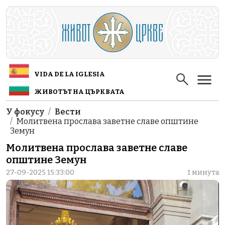
Skip to main content
VIDA DE LA IGLESIA
ЖИВОТЪТ НА ЦЪРКВАТА
Breadcrumb
У фокусу
Вести
Молитвена прослава заветне славе општине
Земун
Молитвена прослава заветне славе
општине Земун
27-09-2025 15:33:00
1 минута