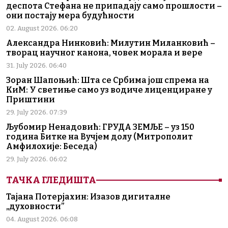
деспота Стефана не припадају само прошлости –
они постају мера будућности
02. August 2026. 06:20
Александра Нинковић: Милутин Миланковић –
творац научног канона, човек морала и вере
31. July 2026. 06:40
Зоран Шапоњић: Шта се Србима још спрема на
КиМ: У светиње само уз водиче лиценциране у
Приштини
29. July 2026. 07:39
Љубомир Ненадовић: ГРУДА ЗЕМЉЕ – уз 150
година Битке на Вучјем долу (Митрополит
Амфилохије: Беседа)
29. July 2026. 06:02
ТАЧКА ГЛЕДИШТА
Тајана Потерјахин: Изазов дигиталне
„духовности”
04. August 2026. 06:08