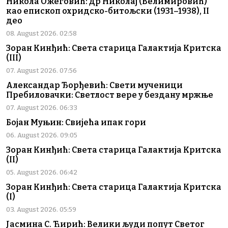
Никола Ожеговић: Др Николај (Велимировић)
као епископ охридско-битољски (1931–1938), II
део
08. August 2026. 02:58
Зоран Кинђић: Света старица Галактија Критска
(III)
07. August 2026. 07:56
Александар Ђорђевић: Свети мученици
Пребиловачки: Светлост вере у бездану мржње
07. August 2026. 06:33
Бојан Муњин: Свијећа ипак гори
06. August 2026. 09:05
Зоран Кинђић: Света старица Галактија Критска
(II)
05. August 2026. 06:42
Зоран Кинђић: Света старица Галактија Критска
(I)
03. August 2026. 05:59
Јасмина С. Ћирић: Велики људи попут Светог