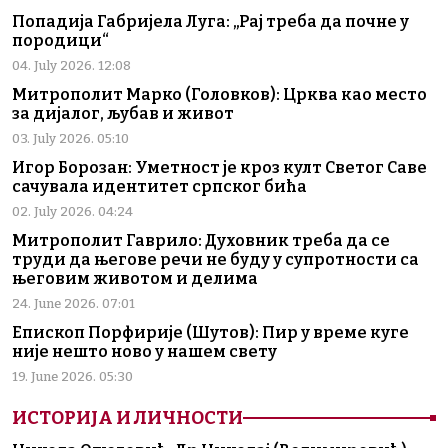
Попадија Габријела Луга: „Рај треба да почне у
породици“
04. July 2026. 12:08
Митрополит Марко (Головков): Црква као место
за дијалог, љубав и живот
03. July 2026. 05:10
Игор Борозан: Уметност је кроз култ Светог Саве
сачувала идентитет српског бића
02. July 2026. 04:24
Митрополит Гаврило: Духовник треба да се
труди да његове речи не буду у супротности са
његовим животом и делима
24. June 2026. 07:01
Епископ Порфирије (Шутов): Пир у време куге
није нешто ново у нашем свету
19. June 2026. 05:30
ИСТОРИЈА И ЛИЧНОСТИ