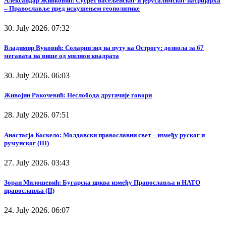
Александар Живковић: Сусрет васељенског и јерусалимског патријарха
– Православље пред искушењем геополитике
30. July 2026. 07:32
Владимир Вуковић: Соларни зид на путу ка Острогу: дозвола за 67
мегавата на више од милион квадрата
30. July 2026. 06:03
Живојин Ракочевић: Неслобода другачије говори
28. July 2026. 07:51
Анастасја Коскело: Молдавски православни свет – између руског и
румунског (III)
27. July 2026. 03:43
Зоран Милошевић: Бугарска црква између Православља и НАТО
православља (II)
24. July 2026. 06:07