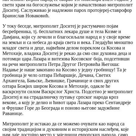
свети храм на богослужење којим је началствовао митрополит
Доситеј. Саслуживао је надлежни парох протојереј-ставрофор
Бранислав Новаковић.
У току беседе, митрополит Доситеј је растумачио појам
бесребреника, тј. бесплатних лекара душе и тела Козме и
Дамјана, који су лечили и благосиљали народ и у своје време
на земљи и са небеса до краја света и века. Гледајући мноштво
младог света и деце, највећим делом пореклом са Косова и
Метохије, владика Доситеј је рекао да смо сви духовна деца и
потомци цара Лазара и витезова Косовског боја, подсетивши
на речи митрополита Петра Другог Петровића Његоша:
Надање је наше закопано на Косово у једну гробницу! Та је
гробница је чело олтара Пећаршије, Дечана, Светих
Архангела, Бањске, Љевишке, Грачанице и свих других
олтара Божјих широм Косова и Метохије, одакле ће
васкрснути силом Васкрслог Христа. Подсетио је митрополит
Доситеј и на страдалничку путању српског народа кроз
векове, а коју је делио и ћивот цара Лазара преко Сентандреје
и Фрушке Горе до Београда и поново његове задужбине
Раванице.
Митрополит је истакао да се можемо очувати као народ са
својом традицијом и духовним и историјским наслеђем, које
нам даје достојно место у заједници европских народа, само