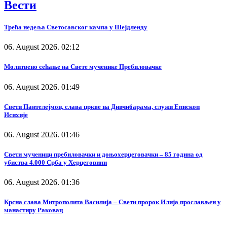
Вести
Трећа недеља Светосавског кампа у Шејдленду
06. August 2026. 02:12
Молитвено сећање на Свете мученике Пребиловачке
06. August 2026. 01:49
Свети Пантелејмон, слава цркве на Дивчибарама, служи Епископ
Исихије
06. August 2026. 01:46
Свети мученици пребиловачки и доњохерцеговачки – 85 година од
убиства 4.000 Срба у Херцеговини
06. August 2026. 01:36
Крсна слава Митрополита Василија – Свети пророк Илија прослављен у
манастиру Раковац