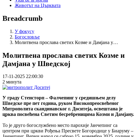
Животът на Църквата
Breadcrumb
У фокусу
Богословље
Молитвена прослава светих Козме и Дамјана у…
Молитвена прослава светих Козме и
Дамјана у Шведској
17-11-2025 22:00:30
2 минута
У граду Стенсторп – Фалчепинг у средишњем делу
Шведске пре пет година, руком Високопреосвећеног
Митрополита скандинавског г. Доситеја, освештана је
црква посвећена Светим бесребреницима Козми и Дамјану.
То је друго богослужбено место парохије Јанчепинг са
центром при цркви Рођења Пресвете Богородице у Биаруму –
Јанчепинг. Верни народ се сабрао 15. новембра 2025. године у