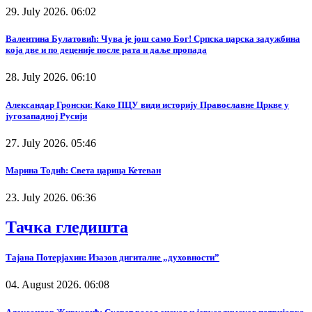
29. July 2026. 06:02
Валентина Булатовић: Чува је још само Бог! Српска царска задужбина
која две и по деценије после рата и даље пропада
28. July 2026. 06:10
Александар Гронски: Како ПЦУ види историју Православне Цркве у
југозападној Русији
27. July 2026. 05:46
Марина Тодић: Света царица Кетеван
23. July 2026. 06:36
Тачка гледишта
Тајана Потерјахин: Изазов дигиталне „духовности”
04. August 2026. 06:08