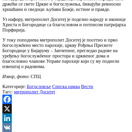
држећи се свете Цркве и богослужења, бивајући ревносни
хришћани и сведоци љубави Божје, истине и правде.
Уз нафору, митрополит Доситеј је поделио народу и иконице
Христа и Богородице са благословом и потписом патријарха
Порфирија.
У току поподнева митрополит Доситеј је посетио и прво
богослужбено место парохије, цркву Рођења Пресвете
Богородице у Бијаруму – Јанчепинг, прегледао радове на
уређењу богослужбеног простора и црквеног дома и
благословио чланове Управе парохије који су му поднели
извештај о радовима.
Извор, фото
: СПЦ
Категорије:
Богословље
Српска црква
Вести
Тагс:
митрополит Доситеј
Facebook
X
LinkedIn