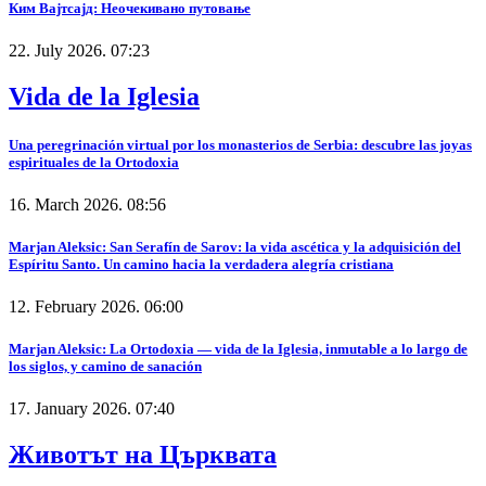
Ким Вајтсајд: Неочекивано путовање
22. July 2026. 07:23
Vida de la Iglesia
Una peregrinación virtual por los monasterios de Serbia: descubre las joyas
espirituales de la Ortodoxia
16. March 2026. 08:56
Marjan Aleksic: San Serafín de Sarov: la vida ascética y la adquisición del
Espíritu Santo. Un camino hacia la verdadera alegría cristiana
12. February 2026. 06:00
Marjan Aleksic: La Ortodoxia — vida de la Iglesia, inmutable a lo largo de
los siglos, y camino de sanación
17. January 2026. 07:40
Животът на Църквата