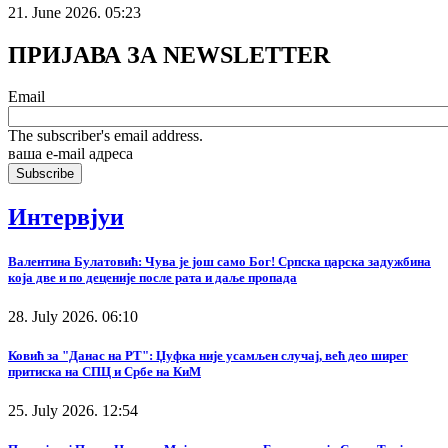
21. June 2026. 05:23
ПРИЈАВА ЗА NEWSLETTER
Email
The subscriber's email address.
ваша е-mail адреса
Интервјуи
Валентина Булатовић: Чува је још само Бог! Српска царска задужбина
која две и по деценије после рата и даље пропада
28. July 2026. 06:10
Ковић за "Данас на РТ": Џуфка није усамљен случај, већ део ширег
притиска на СПЦ и Србе на КиМ
25. July 2026. 12:54