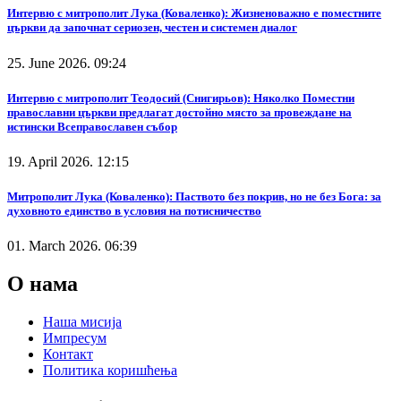
Интервю с митрополит Лука (Коваленко): Жизненоважно е поместните
църкви да започнат сериозен, честен и системен диалог
25. June 2026. 09:24
Интервю с митрополит Теодосий (Снигирьов): Няколко Поместни
православни църкви предлагат достойно място за провеждане на
истински Всеправославен събор
19. April 2026. 12:15
Митрополит Лука (Коваленко): Паството без покрив, но не без Бога: за
духовното единство в условия на потисничество
01. March 2026. 06:39
О нама
Наша мисија
Импресум
Контакт
Политика коришћења