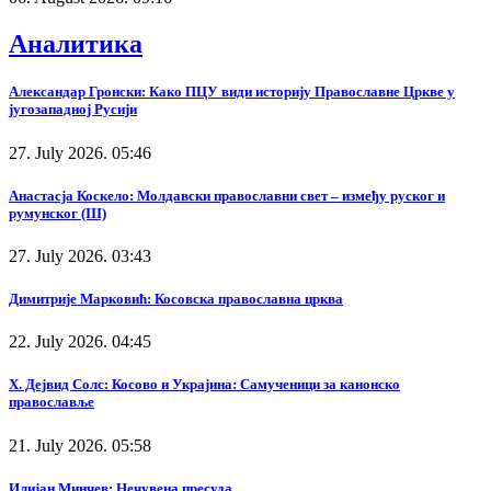
Аналитика
Александар Гронски: Како ПЦУ види историју Православне Цркве у
југозападној Русији
27. July 2026. 05:46
Анастасја Коскело: Молдавски православни свет – између руског и
румунског (III)
27. July 2026. 03:43
Димитрије Марковић: Косовска православна црква
22. July 2026. 04:45
Х. Дејвид Солс: Косово и Украјина: Самученици за канонско
православље
21. July 2026. 05:58
Илијан Минчев: Нечувена пресуда