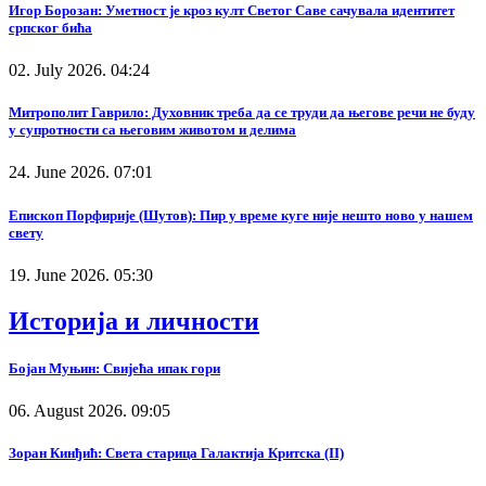
Игор Борозан: Уметност је кроз култ Светог Саве сачувала идентитет
српског бића
02. July 2026. 04:24
Митрополит Гаврило: Духовник треба да се труди да његове речи не буду
у супротности са његовим животом и делима
24. June 2026. 07:01
Епископ Порфирије (Шутов): Пир у време куге није нешто ново у нашем
свету
19. June 2026. 05:30
Историја и личности
Бојан Муњин: Свијећа ипак гори
06. August 2026. 09:05
Зоран Кинђић: Света старица Галактија Критска (II)