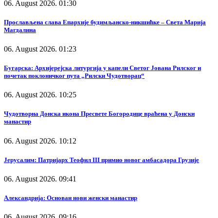
06. August 2026. 01:30
Прослављена слава Епархије будимљанско-никшићке – Света Марија
Магдалина
06. August 2026. 01:23
Бугарска: Архијерејска литургија у капели Светог Јована Рилског и
почетак поклоничког пута „Рилски Чудотворац“
06. August 2026. 10:25
Чудотворна Донска икона Пресвете Богородице враћена у Донски
манастир
06. August 2026. 10:12
Јерусалим: Патријарх Теофил III примио новог амбасадора Грузије
06. August 2026. 09:41
Александрија: Основан нови женски манастир
06. August 2026. 09:16