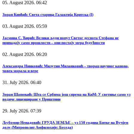
05. August 2026. 06:42
Зоран Кинђић: Света старица Галактија Критска (I)
03. August 2026. 05:59
Јасмина С. Ћирић: Велики људи попут Светог деспота Стефана не
припадају само прошлости – они постају мера будућности
02. August 2026. 06:20
Александра Нинковић: Милутин Миланковић – творац научног канона,
човек морала и вере
31. July 2026. 06:40
Зоран Шапоњић: Шта се Србима још спрема на КиМ: У светиње само уз
водиче лиценциране у Приштини
29. July 2026. 07:39
Љубомир Ненадовић: ГРУДА ЗЕМЉЕ – уз 150 година Битке на Вучјем
долу (Митрополит Амфилохије: Беседа)