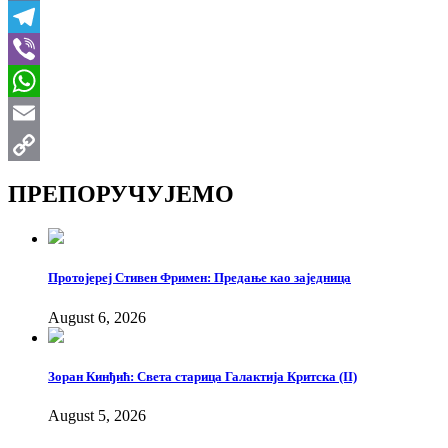
VK
Telegram
Viber
WhatsApp
Email
Copy
ПРЕПОРУЧУЈЕМО
Link
Протојереј Стивен Фримен: Предање као заједница
August 6, 2026
Зоран Кинђић: Света старица Галактија Критска (II)
August 5, 2026