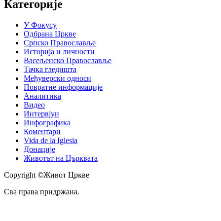
Категорије
У Фокусу
Одбрана Цркве
Српско Православље
Историја и личности
Васељенско Православље
Тачка гледишта
Међуверски односи
Повратне информације
Аналитика
Видео
Интервјуи
Инфографика
Коментари
Vida de la Iglesia
Донације
Животът на Църквата
Copyright ©Живот Цркве
Сва права придржана.