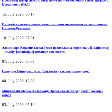
Протојереј Питер Џексон: Моја искуства у Богословији Свете Тројице у
Џорданвилу (САД)
15. July 2026. 06:17
Интервју са некадашњим протестантским мисионаром — свештеником
Питером Џексоном
10. July 2026. 07:01
Александра Карамихалева: Једна православна породица у Швајцарској
– између финансија, фармације и вечности
07. July 2026. 05:08
Попадија Габријела Луга: „Рај треба да почне у породици“
04. July 2026. 12:08
Митрополит Марко (Головков): Црква као место за дијалог, љубав и
живот
03. July 2026. 05:10