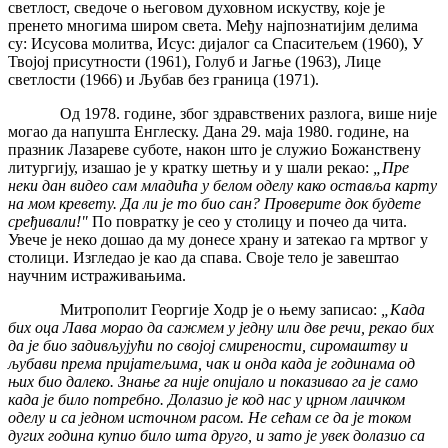
светлост, сведоче о његовом духовном искуству, које је
пренето многима широм света. Међу најпознатијим делима
су: Исусова молитва, Исус: дијалог са Спаситељем (1960), У
Твојој присутности (1961), Голуб и Јагње (1963), Лице
светлости (1966) и Љубав без граница (1971).
Од 1978. године, због здравствених разлога, више није
могао да напушта Енглеску. Дана 29. маја 1980. године, на
празник Лазареве суботе, након што је служио Божанствену
литургију, изашао је у кратку шетњу и у шали рекао:
„Пре
неки дан видео сам младића у белом оделу како оставља карту
на мом кревету. Да ли је то био сан? Проверите док будете
сређивали!"
По повратку је сео у столицу и почео да чита.
Увече је неко дошао да му донесе храну и затекао га мртвог у
столици. Изгледао је као да спава. Своје тело је завештао
научним истраживањима.
Митрополит Георгије Ходр је о њему записао:
„Када
бих оца Лава морао да сажмем у једну или две речи, рекао бих
да је био задивљујући по својој смирености, сиромаштву и
љубави према пријатељима, чак и онда када је годинама од
њих био далеко. Знање га није опијало и показивао га је само
када је било потребно. Долазио је код нас у црном лаичком
оделу и са једном источном расом. Не сећам се да је током
дугих година купио било шта друго, и зато је увек долазио са