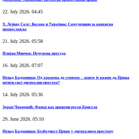
22. July 2026. 04:45
Х. Дејвид Солс: Косово и Украјина: Самученици за канонско
православље
21. July 2026. 05:58
Илијан Минчев: Нечувена пресуда
16. July 2026. 07:07
Ненад Бадовинац: Од храмова до сервера – зашто је важно да Црква
штити свој дигитални простор?
14. July 2026. 05:36
Зоран Чворовић: Фанар као црквени ресор Брисела
29. June 2026. 05:10
Ненад Бадовинац: Безбедност Цркве у дигиталном простору