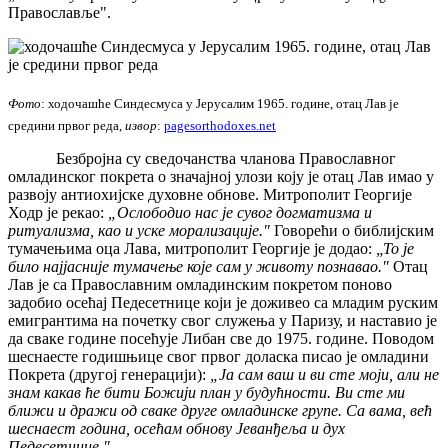
Православље".
Фото
: ходочашће Синдесмуса у Јерусалим 1965. године, отац Лав је
средини првог реда,
извор
:
pagesorthodoxes.net
Безбројна су сведочанства чланова Православног
омладинског покрета о значајној улози коју је отац Лав имао у
развоју антиохијске духовне обнове. Митрополит Георгије
Ходр је рекао:
„Ослободио нас је сувог догматизма и
ритуализма, као и уске морализације."
Говорећи о библијским
тумачењима оца Лава, митрополит Георгије је додао:
„То је
било најјасније тумачење које сам у животу познавао."
Отац
Лав је са Православним омладинским покретом поново
задобио осећај Педесетнице који је доживео са младим руским
емигрантима на почетку свог служења у Паризу, и наставио је
да сваке године посећује Либан све до 1975. године. Поводом
шеснаесте годишњице свог првог доласка писао је омладини
Покрета (другој генерацији):
„Ја сам ваш и ви сте моји, али не
знам какав ће бити Божији план у будућности. Ви сте ми
ближи и дражи од сваке друге омладинске групе. Са вама, већ
шеснаест година, осећам обнову Јеванђеља и дух
Педесетнице."