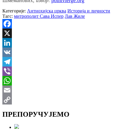
Шмеманових,
извор
:
pointvierge.org
Категорије:
Антиохијска црква
Историја и личности
Тагс:
митрополит Сава Испер
Лав Жиле
Facebook
X
LinkedIn
VK
Telegram
Viber
WhatsApp
Email
Copy
ПРЕПОРУЧУЈЕМО
Link