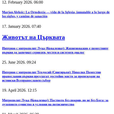
12. February 2026. 06:00
Marjan Aleksic: La Ortodoxia — vida de la Iglesia, inmutable a lo largo de
los siglos, y camino de sanación
17. January 2026. 07:40
Животът на Църквата
Интервю с митрополит Лука (Коваленко): Жизненоважно е поместните
църкви да започнат сериозен, честен и системен диалог
25. June 2026. 09:24
Интервю с митрополит Теодосий (Снигирьов): Няколко Поместни
православни църкви предлагат достойно място за провеждане на
истински Всеправославен събор
19. April 2026. 12:15
Митрополит Лука (Коваленко): Паството без покрив, но не без Бога: за
духовното единство в условия на потисничество