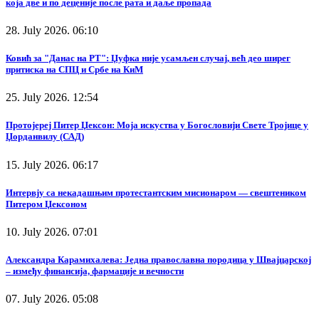
која две и по деценије после рата и даље пропада
28. July 2026. 06:10
Ковић за "Данас на РТ": Џуфка није усамљен случај, већ део ширег
притиска на СПЦ и Србе на КиМ
25. July 2026. 12:54
Протојереј Питер Џексон: Моја искуства у Богословији Свете Тројице у
Џорданвилу (САД)
15. July 2026. 06:17
Интервју са некадашњим протестантским мисионаром — свештеником
Питером Џексоном
10. July 2026. 07:01
Александра Карамихалева: Једна православна породица у Швајцарској
– између финансија, фармације и вечности
07. July 2026. 05:08