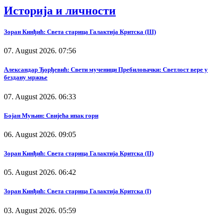
Историја и личности
Зоран Кинђић: Света старица Галактија Критска (III)
07. August 2026. 07:56
Александар Ђорђевић: Свети мученици Пребиловачки: Светлост вере у
бездану мржње
07. August 2026. 06:33
Бојан Муњин: Свијећа ипак гори
06. August 2026. 09:05
Зоран Кинђић: Света старица Галактија Критска (II)
05. August 2026. 06:42
Зоран Кинђић: Света старица Галактија Критска (I)
03. August 2026. 05:59