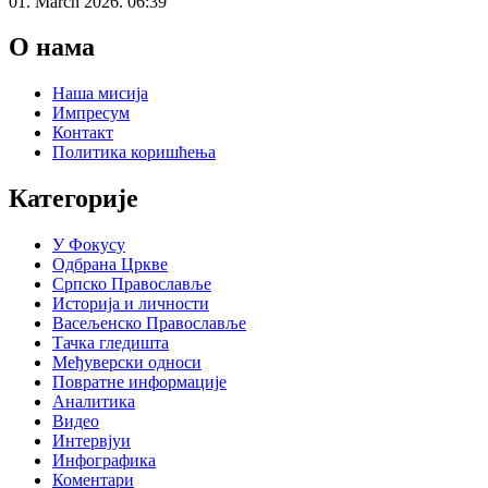
01. March 2026. 06:39
О нама
Наша мисија
Импресум
Контакт
Политика коришћења
Категорије
У Фокусу
Одбрана Цркве
Српско Православље
Историја и личности
Васељенско Православље
Тачка гледишта
Међуверски односи
Повратне информације
Аналитика
Видео
Интервјуи
Инфографика
Коментари