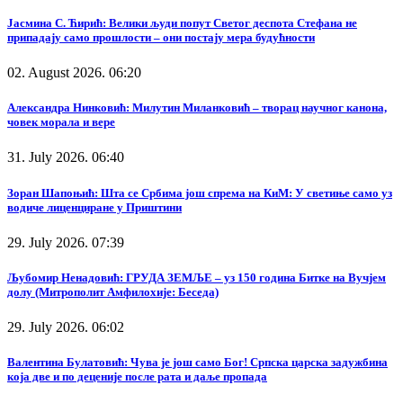
Јасмина С. Ћирић: Велики људи попут Светог деспота Стефана не
припадају само прошлости – они постају мера будућности
02. August 2026. 06:20
Александра Нинковић: Милутин Миланковић – творац научног канона,
човек морала и вере
31. July 2026. 06:40
Зоран Шапоњић: Шта се Србима још спрема на КиМ: У светиње само уз
водиче лиценциране у Приштини
29. July 2026. 07:39
Љубомир Ненадовић: ГРУДА ЗЕМЉЕ – уз 150 година Битке на Вучјем
долу (Митрополит Амфилохије: Беседа)
29. July 2026. 06:02
Валентина Булатовић: Чува је још само Бог! Српска царска задужбина
која две и по деценије после рата и даље пропада