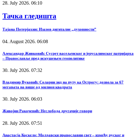
28. July 2026. 06:10
Тачка гледишта
Тајана Потерјахин: Изазов дигиталне „духовности”
04. August 2026. 06:08
Александар Живковић: Сусрет васељенског и јерусалимског патријарха
– Православље пред искушењем геополитике
30. July 2026. 07:32
Владимир Вуковић: Соларни зид на путу ка Острогу: дозвола за 67
мегавата на више од милион квадрата
30. July 2026. 06:03
Живојин Ракочевић: Неслобода другачије говори
28. July 2026. 07:51
Анастасја Коскело: Молдавски православни свет – између руског и