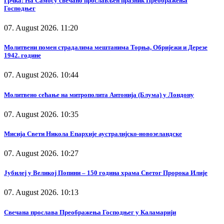
Грчка: На Самосу свечано прослављен празник Преображења
Господњег
07. August 2026. 11:20
Молитвени помен страдалима мештанима Торња, Обријежи и Дерезе
1942. године
07. August 2026. 10:44
Молитвено сећање на митрополита Антонија (Блума) у Лондону
07. August 2026. 10:35
Мисија Свети Никола Епархије аустралијско-новозеландске
07. August 2026. 10:27
Јубилеј у Великој Попини – 150 година храма Светог Пророка Илије
07. August 2026. 10:13
Свечана прослава Преображења Господњег у Каламарији