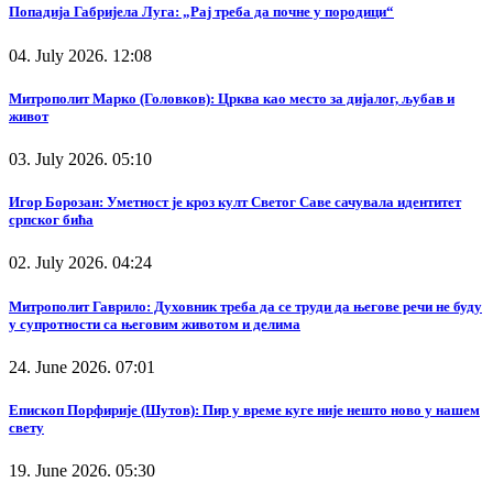
Попадија Габријела Луга: „Рај треба да почне у породици“
04. July 2026. 12:08
Митрополит Марко (Головков): Црква као место за дијалог, љубав и
живот
03. July 2026. 05:10
Игор Борозан: Уметност је кроз култ Светог Саве сачувала идентитет
српског бића
02. July 2026. 04:24
Митрополит Гаврило: Духовник треба да се труди да његове речи не буду
у супротности са његовим животом и делима
24. June 2026. 07:01
Епископ Порфирије (Шутов): Пир у време куге није нешто ново у нашем
свету
19. June 2026. 05:30