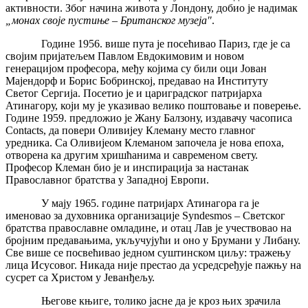
активности. Због начина живота у Лондону, добио је надимак
„монах своје пустиње – Британског музеја"
.
Године 1956. више пута је посећивао Париз, где је са
својим пријатељем Павлом Евдокимовим и новом
генерацијом професора, међу којима су били оци Јован
Мајендорф и Борис Бобринској, предавао на Институту
Светог Сергија. Посетио је и цариградског патријарха
Атинагору, који му је указивао велико поштовање и поверење.
Године 1959. предложио је Жану Балзону, издавачу часописа
Contacts, да повери Оливијеу Клеману место главног
уредника. Са Оливијеом Клеманом започела је нова епоха,
отворена ка другим хришћанима и савременом свету.
Професор Клеман био је и инспирација за настанак
Православног братства у Западној Европи.
У мају 1965. године патријарх Атинагора га је
именовао за духовника организације Syndesmos – Светског
братства православне омладине, и отац Лав је учествовао на
бројним предавањима, укључујући и оно у Брумани у Либану.
Све више се посвећивао једном суштинском циљу: тражењу
лица Исусовог. Никада није престао да усредсређује пажњу на
сусрет са Христом у Јеванђељу.
Његове књиге, толико јасне да је кроз њих зрачила