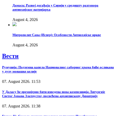
Дамаск: Развој догађаја у Сирији у средишту разговора
антиохијског патријарха
August 4, 2026
Митрополит Сава (Испер): Особености Антиохијске цркве
August 4, 2026
Вести
Румунија: Подземна капела Националног саборног храма биће осликана
у духу монашке келије
07. August 2026. 11:53
У Даласу ће премијерно бити изведена нова композиција Литургије
Светог Јована Златоустог, посвећена архиепископу Димитрију
07. August 2026. 11:38