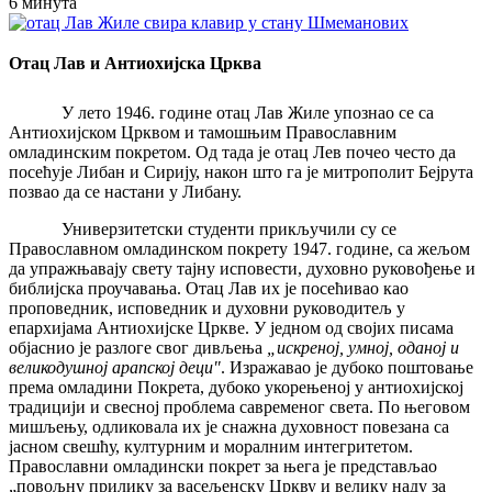
6 минута
Отац Лав и Антиохијска Црква
У лето 1946. године отац Лав Жиле упознао се са
Антиохијском Црквом и тамошњим Православним
омладинским покретом. Од тада је отац Лев почео често да
посећује Либан и Сирију, након што га је митрополит Бејрута
позвао да се настани у Либану.
Универзитетски студенти прикључили су се
Православном омладинском покрету 1947. године, са жељом
да упражњавају свету тајну исповести, духовно руковођење и
библијска проучавања. Отац Лав их је посећивао као
проповедник, исповедник и духовни руководитељ у
епархијама Антиохијске Цркве. У једном од својих писама
објаснио је разлоге свог дивљења
„искреној, умној, оданој и
великодушној арапској деци"
. Изражавао је дубоко поштовање
према омладини Покрета, дубоко укорењеној у антиохијској
традицији и свесној проблема савременог света. По његовом
мишљењу, одликовала их је снажна духовност повезана са
јасном свешћу, културним и моралним интегритетом.
Православни омладински покрет за њега је представљао
„повољну прилику за васељенску Цркву и велику наду за