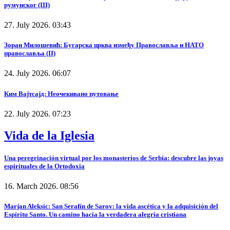
румунског (III)
27. July 2026. 03:43
Зоран Милошевић: Бугарска црква између Православља и НАТО
православља (II)
24. July 2026. 06:07
Ким Вајтсајд: Неочекивано путовање
22. July 2026. 07:23
Vida de la Iglesia
Una peregrinación virtual por los monasterios de Serbia: descubre las joyas
espirituales de la Ortodoxia
16. March 2026. 08:56
Marjan Aleksic: San Serafín de Sarov: la vida ascética y la adquisición del
Espíritu Santo. Un camino hacia la verdadera alegría cristiana