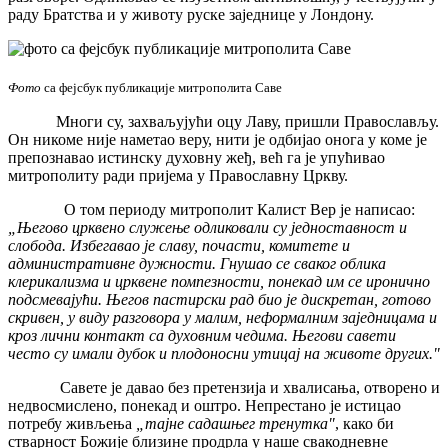
раду Братства и у животу руске заједнице у Лондону.
Фото
са фејсбук публикације митрополита Саве
Многи су, захваљујући оцу Лаву, пришли Православљу.
Он никоме није наметао веру, нити је одбијао онога у коме је
препознавао истинску духовну жеђ, већ га је упућивао
митрополиту ради пријема у Православну Цркву.
О том периоду митрополит Калист Вер је написао:
„Његово црквено служење одликовали су једноставност и
слобода. Избегавао је славу, почасти, комитете и
административне дужности. Гнушао се сваког облика
клерикализма и црквене помпезности, понекад им се иронично
подсмевајући. Његов пастирски рад био је дискретан, готово
скривен, у виду разговора у малим, неформалним заједницама и
кроз лични контакт са духовним чедима. Његови савети
често су имали дубок и плодоносни утицај на животе других."
Савете је давао без претензија и хвалисања, отворено и
недвосмислено, понекад и оштро. Непрестано је истицао
потребу живљења
„тајне садашњег тренутка"
, како би
стварност Божије близине продрла у наше свакодневне