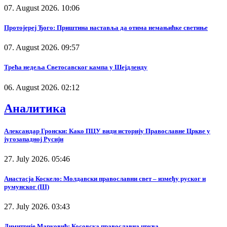
07. August 2026. 10:06
Протојереј Ђого: Приштина наставља да отима немањићке светиње
07. August 2026. 09:57
Трећа недеља Светосавског кампа у Шејдленду
06. August 2026. 02:12
Аналитика
Александар Гронски: Како ПЦУ види историју Православне Цркве у
југозападној Русији
27. July 2026. 05:46
Анастасја Коскело: Молдавски православни свет – између руског и
румунског (III)
27. July 2026. 03:43
Димитрије Марковић: Косовска православна црква