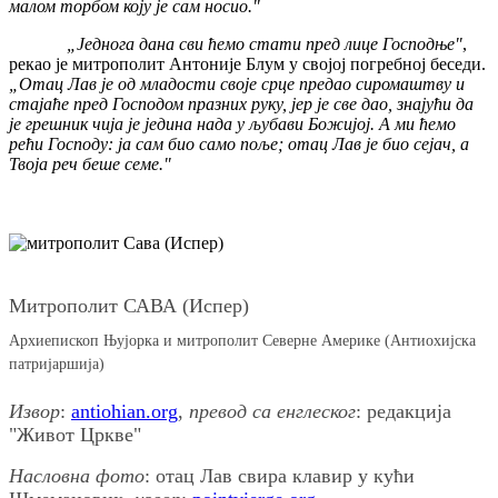
малом торбом коју је сам носио."
„Једнога дана сви ћемо стати пред лице Господње"
,
рекао је митрополит Антоније Блум у својој погребној беседи.
„Отац Лав је од младости своје срце предао сиромаштву и
стајаће пред Господом празних руку, јер је све дао, знајући да
је грешник чија је једина нада у љубави Божијој. А ми ћемо
рећи Господу: ја сам био само поље; отац Лав је био сејач, а
Твоја реч беше семе."
Митрополит САВА (Испер)
Архиепископ Њујорка и митрополит Северне Америке (Антиохијска
патријаршија)
Извор
:
antiohian.org
,
превод са енглеског
: редакција
"Живот Цркве"
Насловна фото
: отац Лав свира клавир у кући