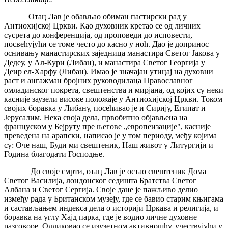
Отац Лав је обављао обиман пастирски рад у
Антиохијској Цркви. Као духовник кретао се од личних
сусрета до конференција, од проповеди до исповести,
посвећујући се томе често до касно у ноћ. Дао је допринос
оснивању манастирских заједница манастира Светог Јакова у
Дедеу, у Ал-Кури (Либан), и манастира Светог Георгија у
Деир ел-Харфу (Либан). Имао је значајан утицај на духовни
раст и ангажман бројних руководилаца Православног
омладинског покрета, свештенства и мирјана, од којих су неки
касније заузели високе положаје у Антиохијској Цркви. Током
својих боравка у Либану, посећивао је и Сирију, Египат и
Јерусалим. Нека своја дела, првобитно објављена на
француском у Бејруту пре његове „европеизације", касније
преведена на арапски, написао је у том периоду, међу којима
су: Оче наш, Буди ми свештеник, Наш живот у Литургији и
Година благодати Господње.
До своје смрти, отац Лав је остао свештеник Дома
Светог Василија, лондонског седишта Братства Светог
Албана и Светог Сергија. Своје дане је пажљиво делио
између рада у Британском музеју, где се бавио старим књигама
и састављањем индекса дела о историји Цркава и религија, и
боравка на углу Хајд парка, где је водио личне духовне
разговоре. Одликовао се изузетном активношћу, учествујући у