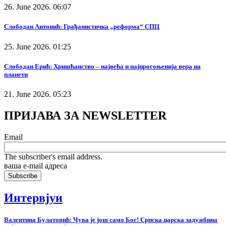
26. June 2026. 06:07
Слободан Антонић: Грађанистичка „реформа“ СПЦ
25. June 2026. 01:25
Слободан Ерић: Хришћанство – највећа и најпрогоњенија вера на
планети
21. June 2026. 05:23
ПРИЈАВА ЗА NEWSLETTER
Email
The subscriber's email address.
ваша е-mail адреса
Интервјуи
Валентина Булатовић: Чува је још само Бог! Српска царска задужбина