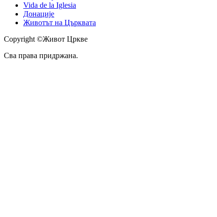
Vida de la Iglesia
Донације
Животът на Църквата
Copyright ©Живот Цркве
Сва права придржана.