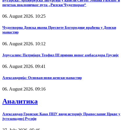
Бугарска: Архијерејска литургија у капели Светог Јована Рилског и
почетак поклоничког пута „Рилски Чудотворац“
06. August 2026. 10:25
Чудотворна Донска икона Пресвете Богородице враћена у Донски
манастир
06. August 2026. 10:12
Јерусалим: Патријарх Теофил III примио новог амбасадора Грузије
06. August 2026. 09:41
Александрија: Основан нови женски манастир
06. August 2026. 09:16
Аналитика
Александар Гронски: Како ПЦУ види историју Православне Цркве у
југозападној Русији