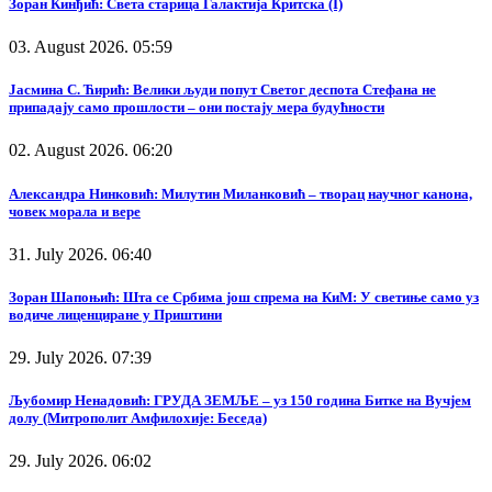
Зоран Кинђић: Света старица Галактија Критска (I)
03. August 2026. 05:59
Јасмина С. Ћирић: Велики људи попут Светог деспота Стефана не
припадају само прошлости – они постају мера будућности
02. August 2026. 06:20
Александра Нинковић: Милутин Миланковић – творац научног канона,
човек морала и вере
31. July 2026. 06:40
Зоран Шапоњић: Шта се Србима још спрема на КиМ: У светиње само уз
водиче лиценциране у Приштини
29. July 2026. 07:39
Љубомир Ненадовић: ГРУДА ЗЕМЉЕ – уз 150 година Битке на Вучјем
долу (Митрополит Амфилохије: Беседа)
29. July 2026. 06:02