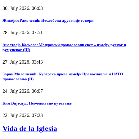
30. July 2026. 06:03
Живојин Ракочевић: Неслобода другачије говори
28. July 2026. 07:51
Анастасја Коскело: Молдавски православни свет – између руског и
румунског (III)
27. July 2026. 03:43
Зоран Милошевић: Бугарска црква између Православља и НАТО
православља (II)
24. July 2026. 06:07
Ким Вајтсајд: Неочекивано путовање
22. July 2026. 07:23
Vida de la Iglesia