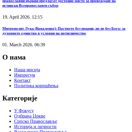
православни църкви предлагат достойно място за провеждане на
истински Всеправославен събор
19. April 2026. 12:15
Митрополит Лука (Коваленко): Паството без покрив, но не без Бога: за
духовното единство в условия на потисничество
01. March 2026. 06:39
О нама
Наша мисија
Импресум
Контакт
Политика коришћења
Категорије
У Фокусу
Одбрана Цркве
Српско Православље
Историја и личности
Васељенско Православље