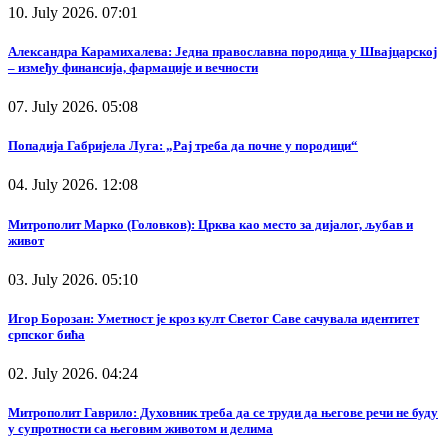
10. July 2026. 07:01
Александра Карамихалева: Једна православна породица у Швајцарској
– између финансија, фармације и вечности
07. July 2026. 05:08
Попадија Габријела Луга: „Рај треба да почне у породици“
04. July 2026. 12:08
Митрополит Марко (Головков): Црква као место за дијалог, љубав и
живот
03. July 2026. 05:10
Игор Борозан: Уметност је кроз култ Светог Саве сачувала идентитет
српског бића
02. July 2026. 04:24
Митрополит Гаврило: Духовник треба да се труди да његове речи не буду
у супротности са његовим животом и делима