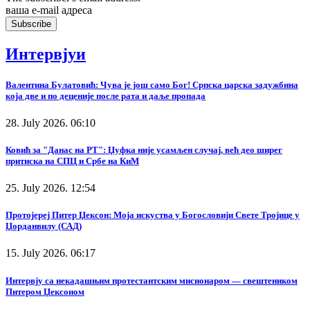
ваша е-mail адреса
Интервјуи
Валентина Булатовић: Чува је још само Бог! Српска царска задужбина
која две и по деценије после рата и даље пропада
28. July 2026. 06:10
Ковић за "Данас на РТ": Џуфка није усамљен случај, већ део ширег
притиска на СПЦ и Србе на КиМ
25. July 2026. 12:54
Протојереј Питер Џексон: Моја искуства у Богословији Свете Тројице у
Џорданвилу (САД)
15. July 2026. 06:17
Интервју са некадашњим протестантским мисионаром — свештеником
Питером Џексоном