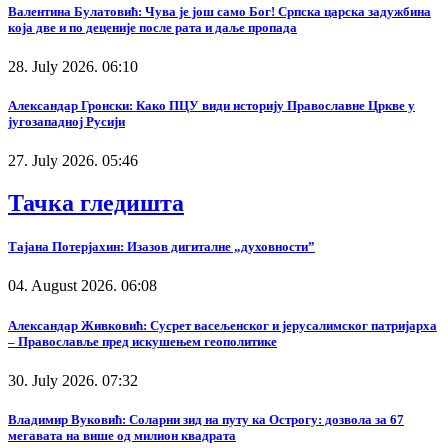
Валентина Булатовић: Чува је још само Бог! Српска царска задужбина
која две и по деценије после рата и даље пропада
28. July 2026. 06:10
Александар Гронски: Како ПЦУ види историју Православне Цркве у
југозападној Русији
27. July 2026. 05:46
Тачка гледишта
Тајана Потерјахин: Изазов дигиталне „духовности”
04. August 2026. 06:08
Александар Живковић: Сусрет васељенског и јерусалимског патријарха
– Православље пред искушењем геополитике
30. July 2026. 07:32
Владимир Вуковић: Соларни зид на путу ка Острогу: дозвола за 67
мегавата на више од милион квадрата