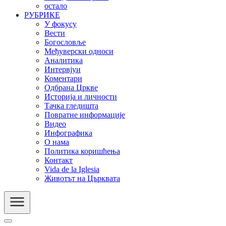
остало
РУБРИКЕ
У фокусу
Вести
Богословље
Међуверски односи
Аналитика
Интервјуи
Коментари
Одбрана Цркве
Историја и личности
Тачка гледишта
Повратне информације
Видео
Инфографика
О нама
Политика коришћења
Контакт
Vida de la Iglesia
Животът на Църквата