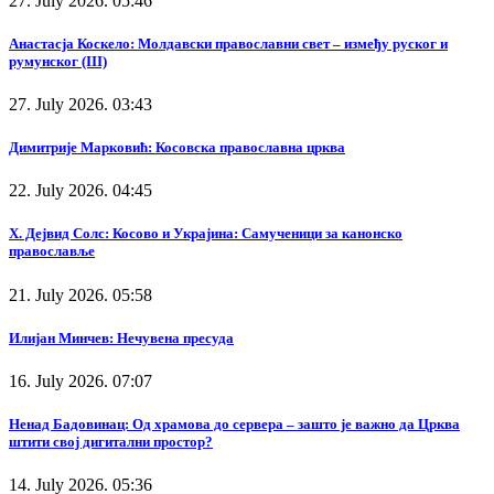
27. July 2026. 05:46
Анастасја Коскело: Молдавски православни свет – између руског и
румунског (III)
27. July 2026. 03:43
Димитрије Марковић: Косовска православна црква
22. July 2026. 04:45
Х. Дејвид Солс: Косово и Украјина: Самученици за канонско
православље
21. July 2026. 05:58
Илијан Минчев: Нечувена пресуда
16. July 2026. 07:07
Ненад Бадовинац: Од храмова до сервера – зашто је важно да Црква
штити свој дигитални простор?
14. July 2026. 05:36