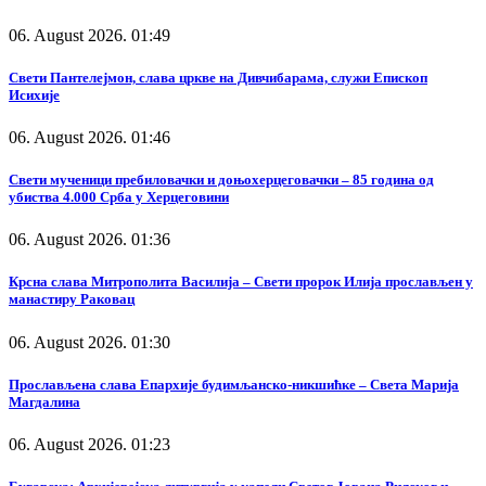
06. August 2026. 01:49
Свети Пантелејмон, слава цркве на Дивчибарама, служи Епископ
Исихије
06. August 2026. 01:46
Свети мученици пребиловачки и доњохерцеговачки – 85 година од
убиства 4.000 Срба у Херцеговини
06. August 2026. 01:36
Крсна слава Митрополита Василија – Свети пророк Илија прослављен у
манастиру Раковац
06. August 2026. 01:30
Прослављена слава Епархије будимљанско-никшићке – Света Марија
Магдалина
06. August 2026. 01:23