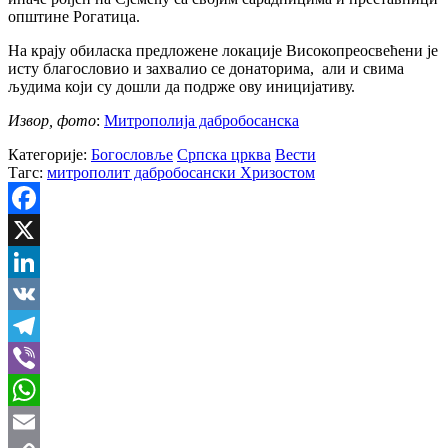
општине Рогатица.
На крају обиласка предложене локације Високопреосвећени је
исту благословио и захвалио се донаторима, али и свима
људима који су дошли да подрже ову иницијативу.
Извор, фото
:
Митрополија дабробосанска
Категорије:
Богословље
Српска црква
Вести
Тагс:
митрополит дабробосански Хризостом
Facebook
X
LinkedIn
VK
Telegram
Viber
WhatsApp