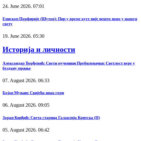
24. June 2026. 07:01
Епископ Порфирије (Шутов): Пир у време куге није нешто ново у нашем
свету
19. June 2026. 05:30
Историја и личности
Александар Ђорђевић: Свети мученици Пребиловачки: Светлост вере у
бездану мржње
07. August 2026. 06:33
Бојан Муњин: Свијећа ипак гори
06. August 2026. 09:05
Зоран Кинђић: Света старица Галактија Критска (II)
05. August 2026. 06:42