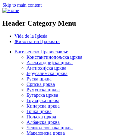
Skip to main content
Header Category Menu
Vida de la Iglesia
Животът на Църквата
Васељенско Православље
Константинопољска црква
Александријска црква
Антиохијска црква
Јерусалимска црква
Руска црква
Српска црква
Румунска црква
Бугарска црква
Грузијска црква
Кипарска црква
Грчка црква
Пољска црква
Албанска црква
Чешко-словачка црква
Македонска црква