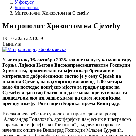
У фокусу
Богословље
Митрополит Хризостом на Сјемећу
Митрополит Хризостом на Сјемећу
19-10-2025 22:10:59
1 минута
У четвртак, 16. октобра 2025. године на путу ка манастиру
Горња Лијеска Његово Високопреосвештенство Господин
Хризостом, архиепископ сарајевско-сребренички и
митрополит дабробосански застао је у селу Сјемећ на
планини Сјемећ, на надморској висини од 1200 метара
како би погледао понуђено мјесто за градњу цркве на
Сјемећу и дао свој благослов да се може кренути даље са
процедуром око изградње храма на овом историјском
превоју између Рогатице и Борика према Вишграду.
Високопреосвећеног су дочекали протојереј-ставрофор
Алаксандар Топаловић, архијерејски намјесник вишеградско-
гораждански, јереј Саво Трифковић, надлежни парох, те
начелник општине Вишеград Господин Младен Ђуревић,
иначе рођен на Сјемећу са својим сарадницима и преставници