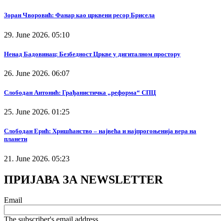
Зоран Чворовић: Фанар као црквени ресор Брисела
29. June 2026. 05:10
Ненад Бадовинац: Безбедност Цркве у дигиталном простору
26. June 2026. 06:07
Слободан Антонић: Грађанистичка „реформа“ СПЦ
25. June 2026. 01:25
Слободан Ерић: Хришћанство – највећа и најпрогоњенија вера на
планети
21. June 2026. 05:23
ПРИЈАВА ЗА NEWSLETTER
Email
The subscriber's email address.