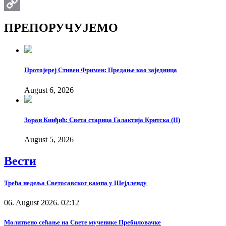
Email
Copy
ПРЕПОРУЧУЈЕМО
Link
Протојереј Стивен Фримен: Предање као заједница
August 6, 2026
Зоран Кинђић: Света старица Галактија Критска (II)
August 5, 2026
Вести
Трећа недеља Светосавског кампа у Шејдленду
06. August 2026. 02:12
Молитвено сећање на Свете мученике Пребиловачке