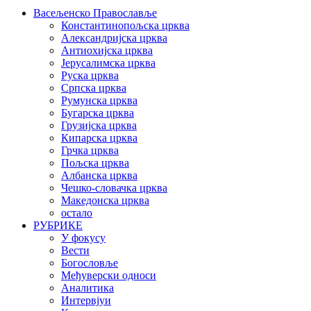
Васељенско Православље
Константинопољска црква
Александријска црква
Антиохијска црква
Јерусалимска црква
Руска црква
Српска црква
Румунска црква
Бугарска црква
Грузијска црква
Кипарска црква
Грчка црква
Пољска црква
Албанска црква
Чешко-словачка црква
Македонска црква
остало
РУБРИКЕ
У фокусу
Вести
Богословље
Међуверски односи
Аналитика
Интервјуи