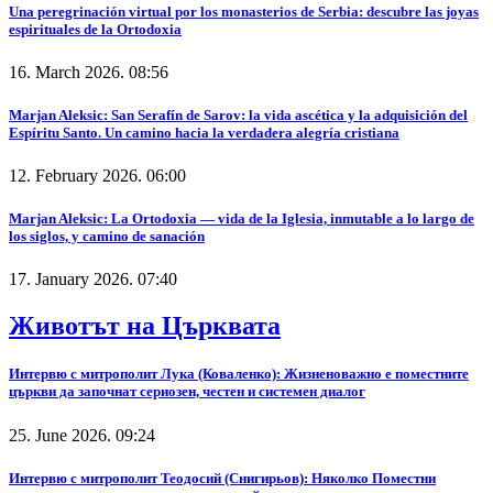
Una peregrinación virtual por los monasterios de Serbia: descubre las joyas
espirituales de la Ortodoxia
16. March 2026. 08:56
Marjan Aleksic: San Serafín de Sarov: la vida ascética y la adquisición del
Espíritu Santo. Un camino hacia la verdadera alegría cristiana
12. February 2026. 06:00
Marjan Aleksic: La Ortodoxia — vida de la Iglesia, inmutable a lo largo de
los siglos, y camino de sanación
17. January 2026. 07:40
Животът на Църквата
Интервю с митрополит Лука (Коваленко): Жизненоважно е поместните
църкви да започнат сериозен, честен и системен диалог
25. June 2026. 09:24
Интервю с митрополит Теодосий (Снигирьов): Няколко Поместни