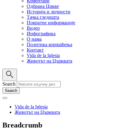
Коментари
Одбрана Цркве
Историја и личности
Тачка гледишта
Повратне информације
Видео
Инфографика
О нама
Политика коришћења
Контакт
Vida de la Iglesia
Животът на Църквата
Search
Vida de la Iglesia
Животът на Църквата
Breadcrumb