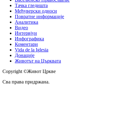
Тачка гледишта
Међуверски односи
Повратне информације
Аналитика
Видео
Интервјуи
Инфографика
Коментари
Vida de la Iglesia
Донације
Животът на Църквата
Copyright ©Живот Цркве
Сва права придржана.