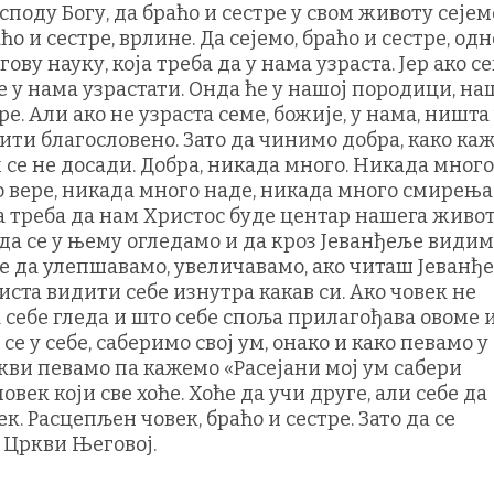
споду Богу, да браћо и сестре у свом животу сејем
аћо и сестре, врлине. Да сејемо, браћо и сестре, од
ову науку, која треба да у нама узраста. Јер ако се
ве у нама узрастати. Онда ће у нашој породици, на
е. Али ако не узраста семе, божије, у нама, ништа
ити благословено. Зато да чинимо добра, како ка
 се не досади. Добра, никада много. Никада много
 вере, никада много наде, никада много смирења
та треба да нам Христос буде центар нашега живот
да се у њему огледамо и да кроз Јеванђеље види
е да улепшавамо, увеличавамо, ако читаш Јеванђе
иста видити себе изнутра какав си. Ако човек не
а себе гледа и што себе споља прилагођава овоме 
се у себе, саберимо свој ум, онако и како певамо у
ркви певамо па кажемо «Расејани мој ум сабери
 човек који све хоће. Хоће да учи друге, али себе да
к. Расцепљен човек, браћо и сестре. Зато да се
у Цркви Његовој.