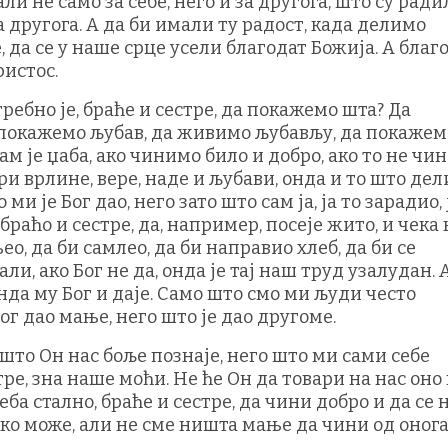
ли не само за себе, него и за другога, што су ради
за другога. А да би имали ту радост, када делимо
е, да се у наше срце усели благодат Божија. А благ
ристос.
требно је, браће и сестре, да покажемо шта? Да
 покажемо љубав, да живимо љубављу, да покажем
 нам је џаба, ако чинимо било и добро, ако то не чи
три врлине, вере, наде и љубави, онда и то што дел
ми је Бог дао, него зато што сам ја, ја то зарадио, 
браћо и сестре, да, например, посеје жито, и чека
ео, да би самлео, да би направио хлеб, да би се
али, ако Бог не да, онда је тај наш труд узалудан.
онда му Бог и даје. Само што смо ми људи често
ог дао мање, него што је дао другоме.
, што Он нас боље познаје, него што ми сами себе
стре, зна наше моћи. Не ће Он да товари на нас оно
ба стално, браће и сестре, да чини добро и да се 
ко може, али не сме ништа мање да чини од оног