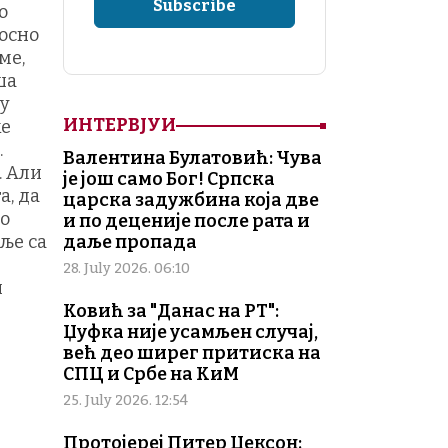
о
носно
ме,
ша
 у
ИНТЕРВЈУИ
же
.
Валентина Булатовић: Чува
. Али
је још само Бог! Српска
а, да
царска задужбина која две
мо
и по деценије после рата и
ље са
даље пропада
28. July 2026. 06:10
и
Ковић за "Данас на РТ":
Џуфка није усамљен случај,
већ део ширег притиска на
СПЦ и Србе на КиМ
25. July 2026. 12:54
Протојереј Питер Џексон: