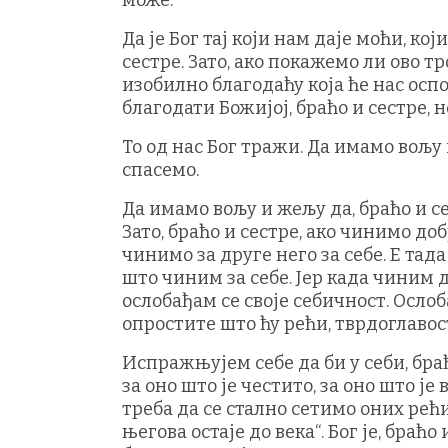
може.
Да је Бог тај који нам даје моћи, ко
сестре. Зато, ако покажемо ли ово тр
изобилно благодаћу која ће нас осп
благодати Божијој, браћо и сестре, 
То од нас Бог тражи. Да имамо вољу
спасемо.
Да имамо вољу и жељу да, браћо и се
Зато, браћо и сестре, ако чинимо доб
чинимо за друге него за себе. Е тад
што чиним за себе. Јер када чиним де
ослобађам се своје себичност. Ослоб
опростите што ћу рећи, тврдоглавост
Испражњујем себе да би у себи, браћо
за оно што је честито, за оно што је
треба да се стално сетимо оних рећ
његова остаје до века“. Бог је, бра