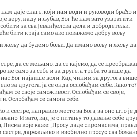
ји нам даје снаге, који нам води и руководи браћо и
оје веру, наду и љубав, Бог ће нам зато узвратити
особити за сва Јеванђелска дела и добродетељи,
неће бити краја само ако покажемо добру вољу.
 и жељу да будемо бољи. Да имамо вољу и жељу да
стре, да се мењамо, да се кајемо, да се преобража
ро не само за себе и за друге, а треба то више да
а нас Бог највише воли. Кад чиним за другога више
ло за другога, ја се онда ослобађам себе. Како то?
ађам се своје саможивост. Ослобађам се своје,
и. Ослoбaђам се самога себе.
 и сестре, направио место за Бога, за оно што је 
 ваљано. И зато, кад је о питању то давање себе дру
и, Писма које каже: „Просу даде сиромасима, прав
ћо и сестре, дарежљиво и изобилно просуо сва божан