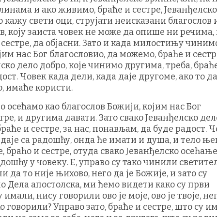
линама и ако живимо, браће и сестре, Јеванђелск
о кажу свети оци, струјати неисказани благослов 
ов, коју заиста човек не може да опише ни речима,
 сестре, да објасни. Зато и када милостињу чинимо
јим нас Бог благословио, да можемо, браће и сестр
ско дело добро, које чинимо другима, треба, браћ
дост. Човек када дели, када даје другоме, ако то да
о, имаће користи.
о осећамо као благослов Божији, којим нас Бог
тре, и другима давати. Зато свако Јеванђелско дел
раће и сестре, за нас, понављам, да буде радост. 
 даје са радошћу, онда ће имати и душа, и тело ње
, браћо и сестре, отуда свако Јеванђелско осећање
дошћу у човеку. Е, управо су тако чинили светите
и да то није њихово, него да је Божије, и зато су
о Дела апостолска, ми ћемо видети како су први
имали, нису говорили ово је моје, ово је твоје, нег
ко говорили? Управо зато, браће и сестре, што су и