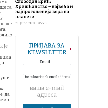
Слободан Ерић:
вамо
Хришћанство – највећа и
ице га
најпрогоњенија вера на
,
планети
а?
21. June 2026. 05:23
д каже
га.
колико
ПРИЈАВА ЗА
к је
NEWSLETTER
 свима
Email
 а
The subscriber's email address.
души,
ваша е-mail
ка
адреса
е, да
ћемо.