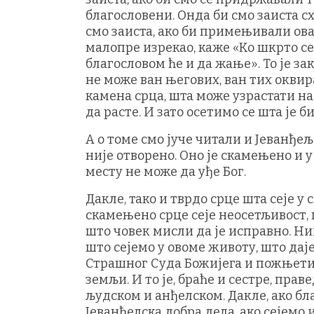
благословени. Онда би смо заиста схв
смо заиста, ако би примењивали овај
малопре изрекао, каже «Ко шкрто сеј
благословом ће и да жање». То је за
не може ван његових, ван тих оквира
камена срца, шта може узрастати н
да расте. И зато осетимо се шта је 
А о томе смо јуче читали и Јеванђељ
није отворено. Оно је скамењено и у
месту не може да уђе Бог.
Дакле, тако и тврдо срце шта сеје у 
скамењено срце сеје неосетљивост, г
што човек мисли да је исправно. Ни
што сејемо у овоме животу, што даје
Страшног Суда Божијега и пожњети. 
земљи. И то је, браће и сестре, пра
људском и анђелском. Дакле, ако бл
Јеванђелска добра дела, ако сејемо 