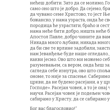
нећеш добити. Зато да се молимо, Го
само оно што је добро. Да сејемо, бр
да чувамо семе Христово, то јест Њег
божанско, у нама узраста, онда ће с
породица ће узрастати, браћо и сестр
нама неће бити добро, ништа неће б
Апостол Павле, добро чините да вам
Никада много љубави, никада много
да би све те врлине задобили, заис
нам Јеванђеље буде наше огледало, 
какви јесмо. Ово што ми можемо себ
разумевањем, са вером, онда ћеш за
сагледа себе изнутра, ово што спољ
ономе, то није за спасење. Саберимо 
цркви, да не будемо расејани, а у ц
Господе». Расејан човек, а то је онај
научи. Расејан човек је подељен чове
сабирамо у Христу, да се сабирамо 
Бог вас благословио!”