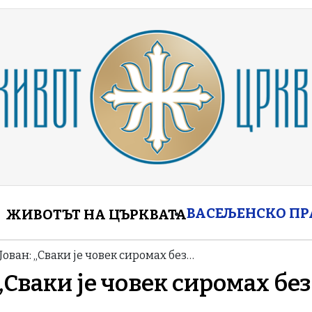
enu
ВАСЕЉЕНСКО П
ЖИВОТЪТ НА ЦЪРКВАТА
ован: „Сваки је човек сиромах без…
Сваки је човек сиромах без