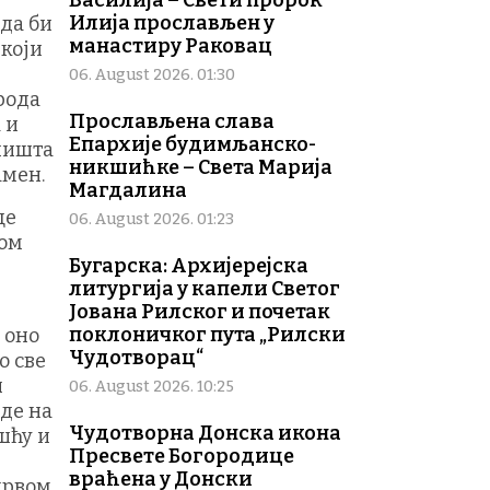
Василија – Свети пророк
Илија прослављен у
нда би
манастиру Раковац
 који
06. August 2026. 01:30
ирода
Прослављена слава
 и
Епархије будимљанско-
 ништа
никшићке – Света Марија
амен.
Магдалина
це
06. August 2026. 01:23
вом
Бугарска: Архијерејска
литургија у капели Светог
Јована Рилског и почетак
поклоничког пута „Рилски
 оно
Чудотворац“
о све
н
06. August 2026. 10:25
вде на
Чудотворна Донска икона
ешћу и
Пресвете Богородице
враћена у Донски
 првом