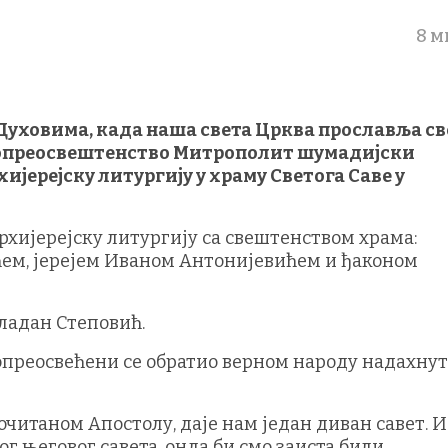
8 м
Духовима, када наша света Црква прославља св
копреосвештенство Митрополит шумадијски
хијерејску литургију у храму Светога Саве у
рхијерејску литургију са свештенством храма:
ем, јерејем Иваном Антонијевићем и ђаконом
ладан Степовић.
опреосвећени се обратио верном народу надахну
очитаном Апостолу, даје нам један диван савет. И
ог његовог савета, онда би смо заиста били