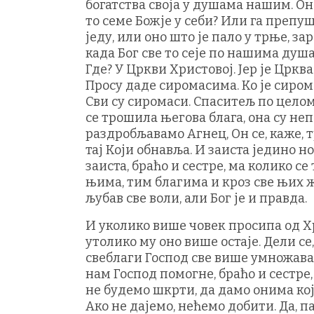
богатства своја у душама нашим. Он 
то семе Божје у себи? Или га препуш
једу, или оно што је пало у трње, зар
када Бог све то сеје по нашима душа
Где? У Цркви Христовој. Јер је Црква
Просу даде сиромасима. Ко је сирома
Сви су сиромаси. Спаситељ по целом
се трошила његова блага, она су не
раздробљавамо Агнец, Он се, каже, т
тај Који обнавља. И заиста једино н
заиста, браћо и сестре, ма колико с
њима, тим благима и кроз све њих жи
љубав све воли, али Бог је и правда.
И уколико више човек просипа од Хр
утолико му оно више остаје. Дели се, 
свеблаги Господ све више умножава
нам Господ помогне, браћо и сестре,
не будемо шкрти, да дамо онима кој
Ако не дајемо, нећемо добити. Да, п