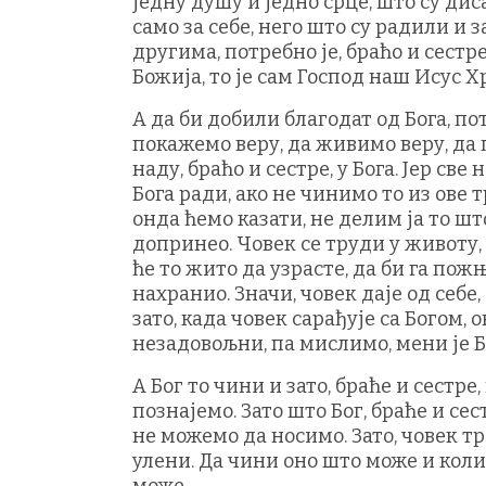
једну душу и једно срце, што су диса
само за себе, него што су радили и 
другима, потребно је, браћо и сестр
Божија, то је сам Господ наш Исус Х
А да би добили благодат од Бога, по
покажемо веру, да живимо веру, да
наду, браћо и сестре, у Бога. Јер све
Бога ради, ако не чинимо то из ове 
онда ћемо казати, не делим ја то што 
допринео. Човек се труди у животу, 
ће то жито да узрасте, да би га пожњ
нахранио. Значи, човек даје од себе, 
зато, када човек сарађује са Богом, 
незадовољни, па мислимо, мени је Б
А Бог то чини и зато, браће и сестре
познајемо. Зато што Бог, браће и се
не можемо да носимо. Зато, човек тре
улени. Да чини оно што може и коли