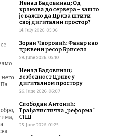
Ненад Бадовинац: Од
храмова до сервера – зашто
је важно да Црква штити
свој дигитални простор?
14. July 2026. 05:36
Зоран Чворовић: Фанар као
 се
црквени ресор Брисела
29. June 2026. 05:10
вамо.
Ненад Бадовинац:
Безбедност Цркве у
 него
дигиталном простору
 Па
26. June 2026. 06:07
Слободан Антонић:
добро,
Грађанистичка „реформа“
СПЦ
гима,
да
25. June 2026. 01:25
ска