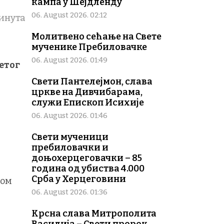
кампа у Шејдленду
06. August 2026. 02:12
инута
Молитвено сећање на Свете
мученике Пребиловачке
06. August 2026. 01:49
етог
Свети Пантелејмон, слава
цркве на Дивчибарама,
служи Епископ Исихије
06. August 2026. 01:46
Свети мученици
пребиловачки и
доњохерцеговачки – 85
година од убиства 4.000
Срба у Херцеговини
том
06. August 2026. 01:36
Крсна слава Митрополита