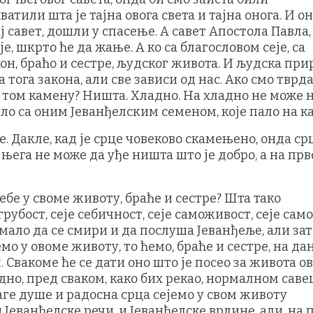
атили шта је тајна овога света и тајна онога. И о
 савет, дошли у спасење. А савет Апостола Павла,
е, шкрто ће да жање. А ко са благословом сеје, са
кон, браћо и сестре, људског живота. И људска пр
 тога закона, али све зависи од нас. Ако смо тврда
а том камену? Ништа. Хладно. На хладно не може
било са оним Јеванђелским семеном, које пало на к
е. Дакле, кад је срце човеково скамењено, онда ср
 њега не може да уђе ништа што је добро, а на пр
себе у своме животу, браће и сестре? Шта тако
рубост, сеје себичност, сеје саможивост, сеје само
мало да се смири и да послуша Јеванђеље, али зат
мо у овоме животу, то ћемо, браће и сестре, на да
Свакоме ће се дати оно што је посео за живота о
ведно, пред сваком, како бих рекао, нормалном сав
аге душе и радосна срца сејемо у свом животу
и Јеванђелске речи, и Јеванђелске врлине, али, на