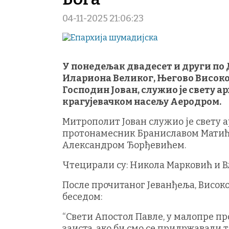
04-11-2025 21:06:23
У понедељак двадесет и други по 
Илариона Великог, Његово Висо
Господин Јован, служио је свету ар
крагујевачком насељу Аеродром.
Митрополит Јован служио је свету а
протонамесник Браниславом Матић
Александром Ђорђевићем.
Чтецирали су: Никола Марковић и В
После прочитаног Јеванђеља, Висок
беседом:
“Свети Апостол Павле, у малопре пр
заиста, ако би смо се придржавали т