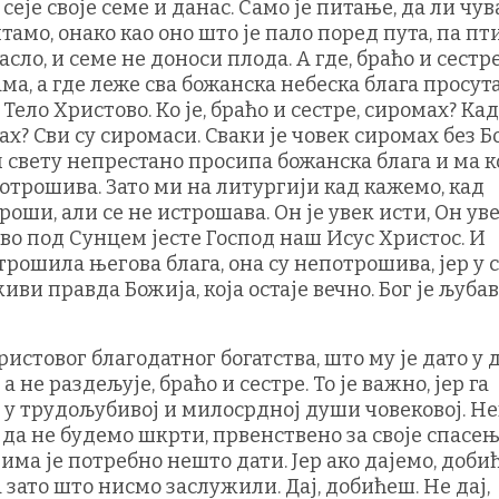
сеје своје семе и данас. Само је питање, да ли чу
тамо, онако као оно што је пало поред пута, па пт
асло, и семе не доноси плода. А где, браћо и сестре
ма, а где леже сва божанска небеска блага просут
 Тело Христово. Ко је, браћо и сестре, сиромах? Ка
х? Сви су сиромаси. Сваки је човек сиромах без Бо
 свету непрестано просипа божанска блага и ма 
потрошива. Зато ми на литургији кад кажемо, кад
роши, али се не истрошава. Он је увек исти, Он уве
ово под Сунцем јесте Господ наш Исус Христос. И
е трошила његова блага, она су непотрошива, јер у
ви правда Божија, која остаје вечно. Бог је љубав,
истовог благодатног богатства, што му је дато у 
а не раздељује, браћо и сестре. То је важно, јер га
 у трудољубивој и милосрдној души човековој. Не
 да не будемо шкрти, првенствено за своје спасењ
има је потребно нешто дати. Јер ако дајемо, доби
а зато што нисмо заслужили. Дај, добићеш. Не дај,