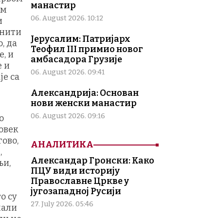
манастир
ом
06. August 2026. 10:12
и
 нити
Јерусалим: Патријарх
, да
Теофил III примио новог
е, и
амбасадора Грузије
е и
06. August 2026. 09:41
је са
Александрија: Основан
нови женски манастир
06. August 2026. 09:16
о
Човек
гово,
АНАЛИТИКА
,
Александар Гронски: Како
љи,
ПЦУ види историју
Православне Цркве у
југозападној Русији
о су
27. July 2026. 05:46
мали