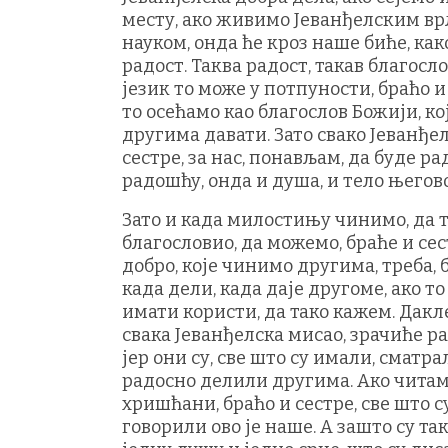
месту, ако живимо Јеванђелским вр
науком, онда ће кроз наше биће, как
радост. Таква радост, такав благосл
језик то може у потпуности, браћо и
то осећамо као благослов Божији, ко
другима давати. Зато свако Јеванђел
сестре, за нас, понављам, да буде ра
радошћу, онда и душа, и тело његов
Зато и када милостињу чинимо, да т
благословио, да можемо, браће и сес
добро, које чинимо другима, треба, б
када дели, када даје другоме, ако то
имати користи, да тако кажем. Дакле
свака Јеванђелска мисао, зрачиће ра
јер они су, све што су имали, сматрал
радосно делили другима. Ако читам
хришћани, браћо и сестре, све што су 
говорили ово је наше. А зашто су та