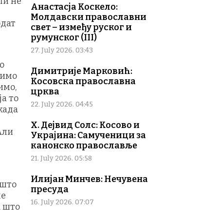
ли не
Анастасја Коскело:
Молдавски православни
одат
свет – између руског и
румунског (III)
27. July 2026. 03:43
о
Димитрије Марковић:
нимо
Косовска православна
имо,
црква
ја то
22. July 2026. 04:45
 када
Х. Дејвид Солс: Косово и
 Али
Украјина: Самученици за
канонско православље
21. July 2026. 05:58
Илијан Минчев: Нечувена
 што
пресуда
не
16. July 2026. 07:07
а што