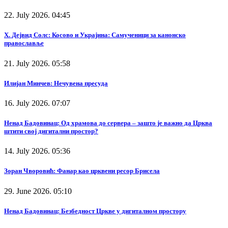
22. July 2026. 04:45
Х. Дејвид Солс: Косово и Украјина: Самученици за канонско
православље
21. July 2026. 05:58
Илијан Минчев: Нечувена пресуда
16. July 2026. 07:07
Ненад Бадовинац: Од храмова до сервера – зашто је важно да Црква
штити свој дигитални простор?
14. July 2026. 05:36
Зоран Чворовић: Фанар као црквени ресор Брисела
29. June 2026. 05:10
Ненад Бадовинац: Безбедност Цркве у дигиталном простору