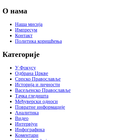
О нама
Наша мисија
Импресум
Контакт
Политика коришћења
Категорије
У Фокусу
Одбрана Цркве
Српско Православље
Историја и личности
Васељенско Православље
Тачка гледишта
Међуверски односи
Повратне информације
Аналитика
Видео
Интервјуи
Инфографика
Коментари