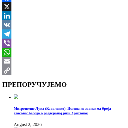
Facebook
X
LinkedIn
VK
Telegram
Viber
WhatsApp
Email
Copy
ПРЕПОРУЧУЈЕМО
Link
Митрополит Лука (Коваленко): Истина не зависи од броја
гласова: беседа о раздераној ризи Христовој
August 2, 2026