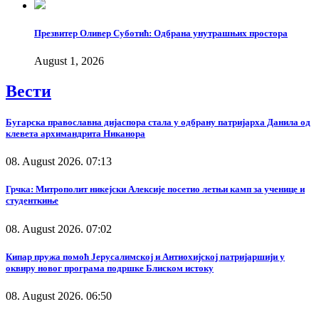
Презвитер Оливер Суботић: Одбрана унутрашњих простора
August 1, 2026
Вести
Бугарска православна дијаспора стала у одбрану патријарха Данила од
клевета архимандрита Никанора
08. August 2026. 07:13
Грчка: Митрополит никејски Алексије посетио летњи камп за ученице и
студенткиње
08. August 2026. 07:02
Кипар пружа помоћ Јерусалимској и Антиохијској патријаршији у
оквиру новог програма подршке Блиском истоку
08. August 2026. 06:50