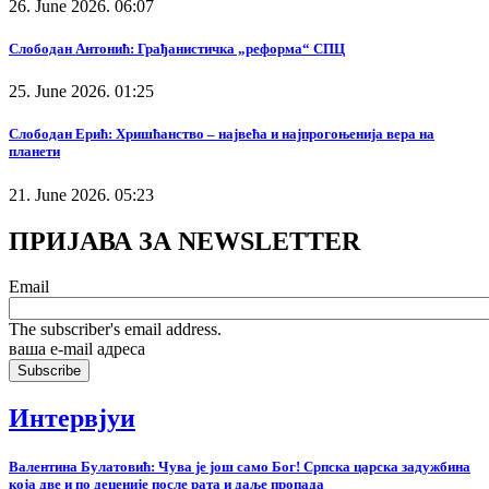
26. June 2026. 06:07
Слободан Антонић: Грађанистичка „реформа“ СПЦ
25. June 2026. 01:25
Слободан Ерић: Хришћанство – највећа и најпрогоњенија вера на
планети
21. June 2026. 05:23
ПРИЈАВА ЗА NEWSLETTER
Email
The subscriber's email address.
ваша е-mail адреса
Интервјуи
Валентина Булатовић: Чува је још само Бог! Српска царска задужбина
која две и по деценије после рата и даље пропада