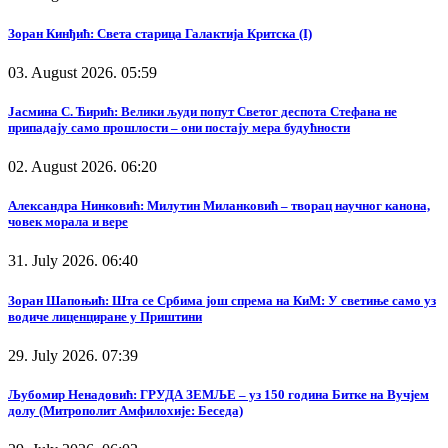
Зоран Кинђић: Света старица Галактија Критска (I)
03. August 2026. 05:59
Јасмина С. Ћирић: Велики људи попут Светог деспота Стефана не
припадају само прошлости – они постају мера будућности
02. August 2026. 06:20
Александра Нинковић: Милутин Миланковић – творац научног канона,
човек морала и вере
31. July 2026. 06:40
Зоран Шапоњић: Шта се Србима још спрема на КиМ: У светиње само уз
водиче лиценциране у Приштини
29. July 2026. 07:39
Љубомир Ненадовић: ГРУДА ЗЕМЉЕ – уз 150 година Битке на Вучјем
долу (Митрополит Амфилохије: Беседа)