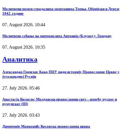
Молитвени помен страдалима мештанима Торња, Обријежи и Дерезе
1942. године
07. August 2026. 10:44
Молитвено сећање на митрополита Антонија (Блума) у Лондону
07. August 2026. 10:35
Аналитика
Александар Гронски: Како ПЦУ види историју Православне Цркве у
југозападној Русији
27. July 2026. 05:46
Анастасја Коскело: Молдавски православни свет – између руског и
румунског (III)
27. July 2026. 03:43
Димитрије Марковић: Косовска православна црква