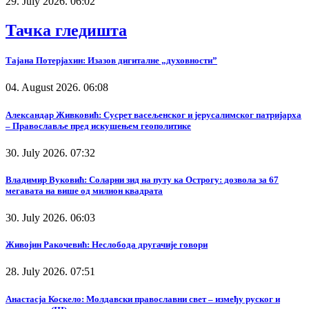
29. July 2026. 06:02
Тачка гледишта
Тајана Потерјахин: Изазов дигиталне „духовности”
04. August 2026. 06:08
Александар Живковић: Сусрет васељенског и јерусалимског патријарха
– Православље пред искушењем геополитике
30. July 2026. 07:32
Владимир Вуковић: Соларни зид на путу ка Острогу: дозвола за 67
мегавата на више од милион квадрата
30. July 2026. 06:03
Живојин Ракочевић: Неслобода другачије говори
28. July 2026. 07:51
Анастасја Коскело: Молдавски православни свет – између руског и