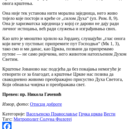
овога крштења.
Она није тек установа нити морална заједница, него живо
тијело које постоји и креће се „силом Духа“ (уп. Рим. 8, 9).
Она је харизматска заједница у којој се дарови не дају ради
личног истицања, већ ради служења и изграђивања свих.
Као што је мноштво хрлило ка Јордану, слушајући „глас онога
који виче у пустињи: припремите пут Господњи“ (Мк 1, 3),
тако смо и ми данас, као Црква, позвани да припремамо
путеве — не само ријечима, него животом натопљеним Духом
Светим.
Крштење Јованово нас подсјећа да без покајања немогуће је
отворити се за благодат, а крштење Цркве нас позива да
свакодневно живимо преображајно присуство Духа Светога,
Који обнавља човјека и преображава свет.
Превео: пр. Никола Гачевић
Извор, фото
:
Отисци доброте
Категорије:
Васељенско Православље
Грчка црква
Вести
Тагс:
Митрополит Солуна Филотеј