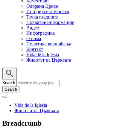
Коментари
Одбрана Цркве
Историја и личности
Тачка гледишта
Повратне информације
Видео
Инфографика
О нама
Политика коришћења
Контакт
Vida de la Iglesia
Животът на Църквата
Search
Vida de la Iglesia
Животът на Църквата
Breadcrumb