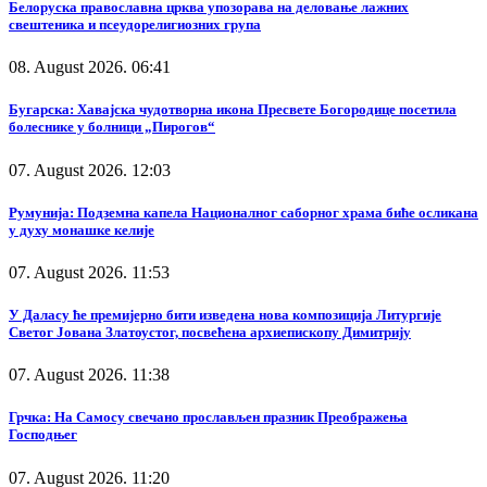
Белоруска православна црква упозорава на деловање лажних
свештеника и псеудорелигиозних група
08. August 2026. 06:41
Бугарска: Хавајска чудотворна икона Пресвете Богородице посетила
болеснике у болници „Пирогов“
07. August 2026. 12:03
Румунија: Подземна капела Националног саборног храма биће осликана
у духу монашке келије
07. August 2026. 11:53
У Даласу ће премијерно бити изведена нова композиција Литургије
Светог Јована Златоустог, посвећена архиепископу Димитрију
07. August 2026. 11:38
Грчка: На Самосу свечано прослављен празник Преображења
Господњег
07. August 2026. 11:20