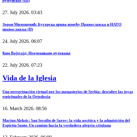
румунског (III)
27. July 2026. 03:43
Зоран Милошевић: Бугарска црква између Православља и НАТО
православља (II)
24. July 2026. 06:07
Ким Вајтсајд: Неочекивано путовање
22. July 2026. 07:23
Vida de la Iglesia
Una peregrinación virtual por los monasterios de Serbia: descubre las joyas
espirituales de la Ortodoxia
16. March 2026. 08:56
Marjan Aleksic: San Serafín de Sarov: la vida ascética y la adquisición del
Espíritu Santo. Un camino hacia la verdadera alegría cristiana