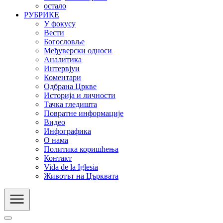
остало
РУБРИКЕ
У фокусу
Вести
Богословље
Међуверски односи
Аналитика
Интервјуи
Коментари
Одбрана Цркве
Историја и личности
Тачка гледишта
Повратне информације
Видео
Инфографика
О нама
Политика коришћења
Контакт
Vida de la Iglesia
Животът на Църквата