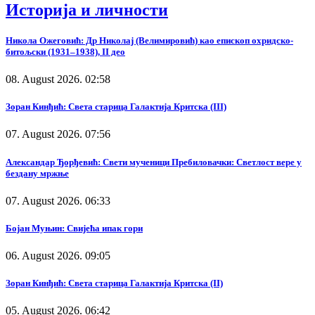
Историја и личности
Никола Ожеговић: Др Николај (Велимировић) као епископ охридско-
битољски (1931–1938), II део
08. August 2026. 02:58
Зоран Кинђић: Света старица Галактија Критска (III)
07. August 2026. 07:56
Александар Ђорђевић: Свети мученици Пребиловачки: Светлост вере у
бездану мржње
07. August 2026. 06:33
Бојан Муњин: Свијећа ипак гори
06. August 2026. 09:05
Зоран Кинђић: Света старица Галактија Критска (II)
05. August 2026. 06:42