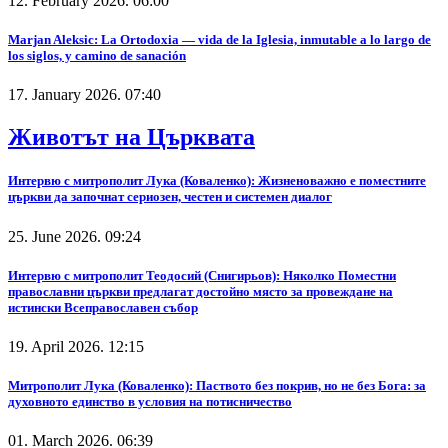
12. February 2026. 06:00
Marjan Aleksic: La Ortodoxia — vida de la Iglesia, inmutable a lo largo de
los siglos, y camino de sanación
17. January 2026. 07:40
Животът на Църквата
Интервю с митрополит Лука (Коваленко): Жизненоважно е поместните
църкви да започнат сериозен, честен и системен диалог
25. June 2026. 09:24
Интервю с митрополит Теодосий (Снигирьов): Няколко Поместни
православни църкви предлагат достойно място за провеждане на
истински Всеправославен събор
19. April 2026. 12:15
Митрополит Лука (Коваленко): Паството без покрив, но не без Бога: за
духовното единство в условия на потисничество
01. March 2026. 06:39