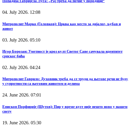
Попадија Габријела Луга: „Рај треба да почне у породици“
04. July 2026. 12:08
Митрополит Марко (Головков): Црква као место за дијалог, љубав и
живот
03. July 2026. 05:10
Игор Борозан: Уметност је кроз култ Светог Саве сачувала идентитет
српског бића
02. July 2026. 04:24
Митрополит Гаврило: Духовник треба да се труди да његове речи не буду
у супротности са његовим животом и делима
24. June 2026. 07:01
Епископ Порфирије (Шутов): Пир у време куге није нешто ново у нашем
свету
19. June 2026. 05:30