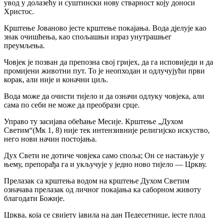
увод у долазећу и суштински нову стварност коју доноси
Христос.
Крштење Јованово јесте крштење покајања. Вода дјелује као
знак очишћења, као спољашњи израз унутрашњег
преумљења.
Човјек је позван да препозна свој гријех, да га исповиједи и да
промијени животни пут. То је неопходан и одлучујући први
корак, али није и коначни циљ.
Вода може да очисти тијело и да означи одлуку човјека, али
сама по себи не може да преобрази срце.
Управо ту засијава обећање Месије. Крштење „Духом
Светим“(Мк 1, 8) није тек интензивније религијско искуство,
него нови начин постојања.
Дух Свети не дотиче човјека само споља; Он се настањује у
њему, препорађа га и укључује у једно ново тијело — Цркву.
Прелазак са крштења водом на крштење Духом Светим
означава прелазак од личног покајања ка саборном животу
благодати Божије.
Црква, која се свијету јавила на дан Педесетнице, јесте плод