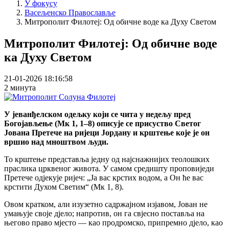
У фокусу
Васељенско Православље
Митрополит Филотеј: Од обичне воде ка Духу Светом
Митрополит Филотеј: Од обичне воде
ка Духу Светом
21-01-2026 18:16:58
2 минута
У јеванђелском одељку који се чита у недељу пред
Богојављење (Мк 1, 1–8) описује се присуство Светог
Јована Претече на ријеци Јордану и крштење које је он
вршио над мноштвом људи.
То крштење представља једну од најснажнијих теолошких
праслика црквеног живота. У самом средишту проповиједи
Претече одјекује ријеч: „Ја вас крстих водом, а Он ће вас
крстити Духом Светим“ (Мк 1, 8).
Овом кратком, али изузетно садржајном изјавом, Јован не
умањује своје дјело; напротив, он га свјесно поставља на
његово право мјесто — као продромско, припремно дјело, као