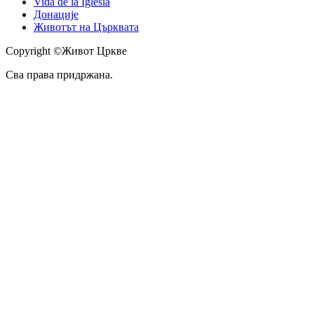
Vida de la Iglesia
Донације
Животът на Църквата
Copyright ©Живот Цркве
Сва права придржана.