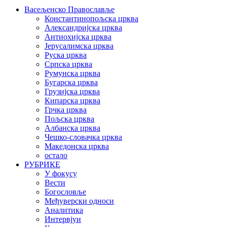
Васељенско Православље
Константинопољска црква
Александријска црква
Антиохијска црква
Јерусалимска црква
Руска црква
Српска црква
Румунска црква
Бугарска црква
Грузијска црква
Кипарска црква
Грчка црква
Пољска црква
Албанска црква
Чешко-словачка црква
Македонска црква
остало
РУБРИКЕ
У фокусу
Вести
Богословље
Међуверски односи
Аналитика
Интервјуи