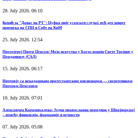
28. July 2026. 06:10
Ковић за "Данас на РТ": Џуфка није усамљен случај, већ део ширег
притиска на СПЦ и Србе на КиМ
25. July 2026. 12:54
Протојереј Питер Џексон: Моја искуства у Богословији Свете Тројице у
Џорданвилу (САД)
15. July 2026. 06:17
Интервју са некадашњим протестантским мисионаром — свештеником
Питером Џексоном
10. July 2026. 07:01
Александра Карамихалева: Једна православна породица у Швајцарској
– између финансија, фармације и вечности
07. July 2026. 05:08