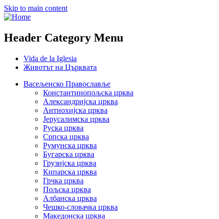
Skip to main content
Header Category Menu
Vida de la Iglesia
Животът на Църквата
Васељенско Православље
Константинопољска црква
Александријска црква
Антиохијска црква
Јерусалимска црква
Руска црква
Српска црква
Румунска црква
Бугарска црква
Грузијска црква
Кипарска црква
Грчка црква
Пољска црква
Албанска црква
Чешко-словачка црква
Македонска црква