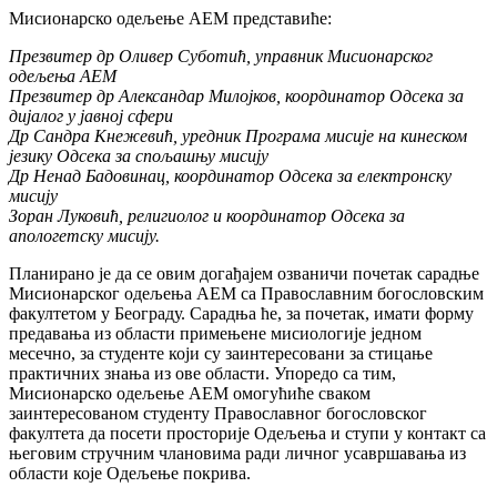
Мисионарско одељење АЕМ представиће:
Презвитер др Оливер Суботић, управник Мисионарског
одељења АЕМ
Презвитер др Александар Милојков, координатор Одсека за
дијалог у јавној сфери
Др Сандра Кнежевић, уредник Програма мисије на кинеском
језику Одсека за спољашњу мисију
Др Ненад Бадовинац, координатор Одсека за електронску
мисију
Зоран Луковић, религиолог и координатор Одсека за
апологетску мисију.
Планирано је да се овим догађајем озваничи почетак сарадње
Мисионарског одељења АЕМ са Православним богословским
факултетом у Београду. Сарадња ће, за почетак, имати форму
предавања из области примењене мисиологије једном
месечно, за студенте који су заинтересовани за стицање
практичних знања из ове области. Упоредо са тим,
Мисионарско одељење АЕМ омогућиће сваком
заинтересованом студенту Православног богословског
факултета да посети просторије Одељења и ступи у контакт са
његовим стручним члановима ради личног усавршавања из
области које Одељење покрива.