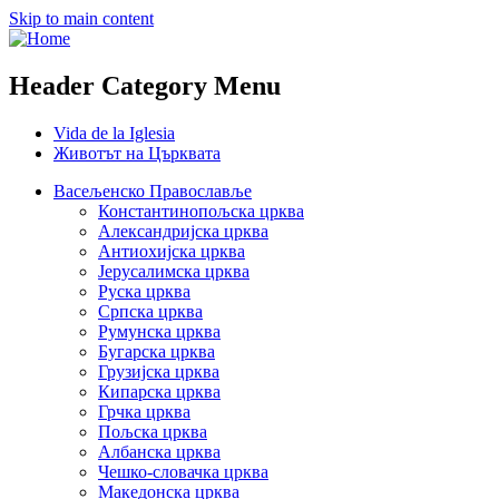
Skip to main content
Header Category Menu
Vida de la Iglesia
Животът на Църквата
Васељенско Православље
Константинопољска црква
Александријска црква
Антиохијска црква
Јерусалимска црква
Руска црква
Српска црква
Румунска црква
Бугарска црква
Грузијска црква
Кипарска црква
Грчка црква
Пољска црква
Албанска црква
Чешко-словачка црква
Македонска црква