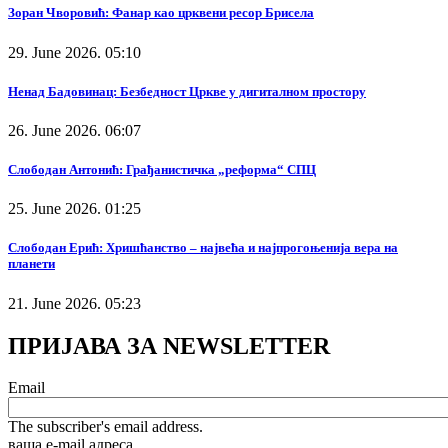
Зоран Чворовић: Фанар као црквени ресор Брисела
29. June 2026. 05:10
Ненад Бадовинац: Безбедност Цркве у дигиталном простору
26. June 2026. 06:07
Слободан Антонић: Грађанистичка „реформа“ СПЦ
25. June 2026. 01:25
Слободан Ерић: Хришћанство – највећа и најпрогоњенија вера на
планети
21. June 2026. 05:23
ПРИЈАВА ЗА NEWSLETTER
Email
The subscriber's email address.
ваша е-mail адреса