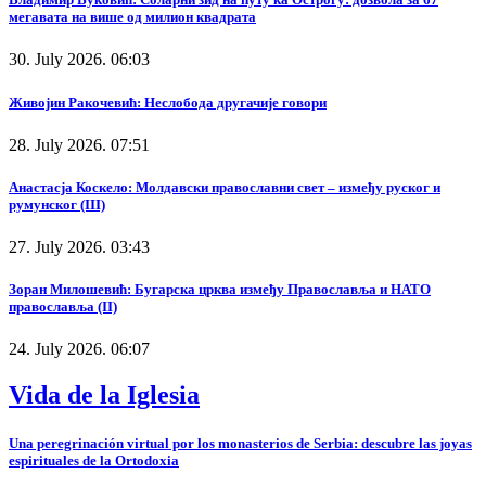
мегавата на више од милион квадрата
30. July 2026. 06:03
Живојин Ракочевић: Неслобода другачије говори
28. July 2026. 07:51
Анастасја Коскело: Молдавски православни свет – између руског и
румунског (III)
27. July 2026. 03:43
Зоран Милошевић: Бугарска црква између Православља и НАТО
православља (II)
24. July 2026. 06:07
Vida de la Iglesia
Una peregrinación virtual por los monasterios de Serbia: descubre las joyas
espirituales de la Ortodoxia