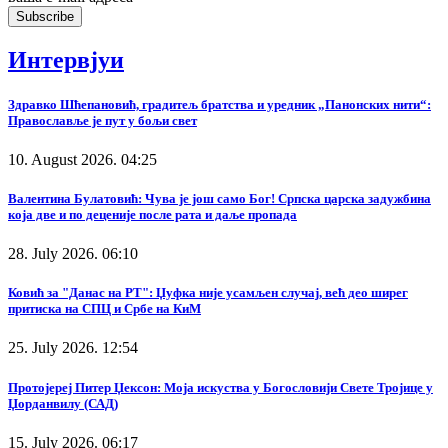
Интервјуи
Здравко Шћепановић, градитељ братства и уредник „Панонских нити“:
Православље је пут у бољи свет
10. August 2026. 04:25
Валентина Булатовић: Чува је још само Бог! Српска царска задужбина
која две и по деценије после рата и даље пропада
28. July 2026. 06:10
Ковић за "Данас на РТ": Џуфка није усамљен случај, већ део ширег
притиска на СПЦ и Србе на КиМ
25. July 2026. 12:54
Протојереј Питер Џексон: Моја искуства у Богословији Свете Тројице у
Џорданвилу (САД)
15. July 2026. 06:17