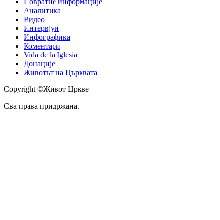
Повратне информације
Аналитика
Видео
Интервјуи
Инфографика
Коментари
Vida de la Iglesia
Донације
Животът на Църквата
Copyright ©Живот Цркве
Сва права придржана.