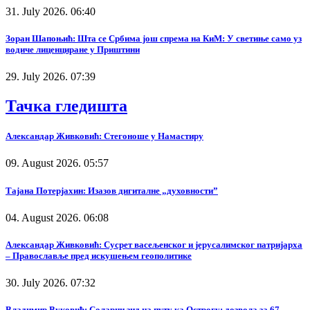
31. July 2026. 06:40
Зоран Шапоњић: Шта се Србима још спрема на КиМ: У светиње само уз
водиче лиценциране у Приштини
29. July 2026. 07:39
Тачка гледишта
Александар Живковић: Стегоноше у Намастиру
09. August 2026. 05:57
Тајана Потерјахин: Изазов дигиталне „духовности”
04. August 2026. 06:08
Александар Живковић: Сусрет васељенског и јерусалимског патријарха
– Православље пред искушењем геополитике
30. July 2026. 07:32
Владимир Вуковић: Соларни зид на путу ка Острогу: дозвола за 67