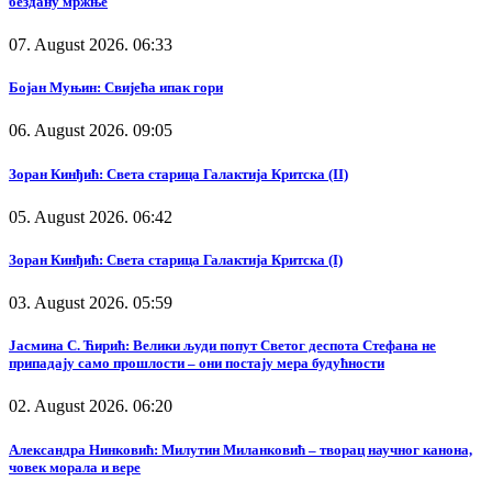
бездану мржње
07. August 2026. 06:33
Бојан Муњин: Свијећа ипак гори
06. August 2026. 09:05
Зоран Кинђић: Света старица Галактија Критска (II)
05. August 2026. 06:42
Зоран Кинђић: Света старица Галактија Критска (I)
03. August 2026. 05:59
Јасмина С. Ћирић: Велики људи попут Светог деспота Стефана не
припадају само прошлости – они постају мера будућности
02. August 2026. 06:20
Александра Нинковић: Милутин Миланковић – творац научног канона,
човек морала и вере