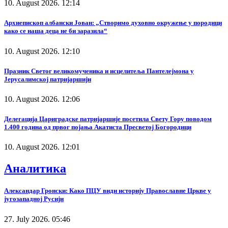
10. August 2026. 12:14
Архиепископ албански Јован: „Створимо духовно окружење у породици
како се наша деца не би заразила“
10. August 2026. 12:10
Празник Светог великомученика и исцелитеља Пантелејмона у
Јерусалимској патријаршији
10. August 2026. 12:06
Делегација Цариградске патријаршије посетила Свету Гору поводом
1.400 година од првог појања Акатиста Пресветој Богородици
10. August 2026. 12:01
Аналитика
Александар Гронски: Како ПЦУ види историју Православне Цркве у
југозападној Русији
27. July 2026. 05:46