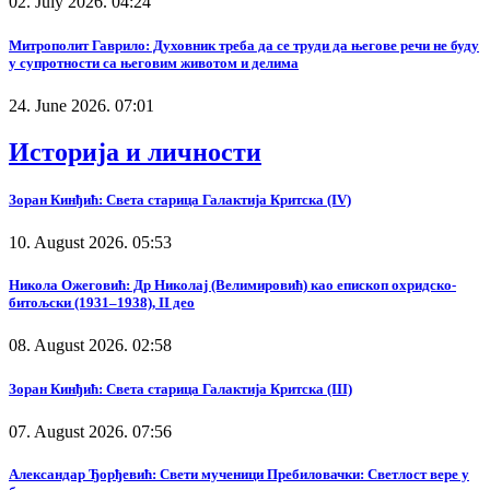
02. July 2026. 04:24
Митрополит Гаврило: Духовник треба да се труди да његове речи не буду
у супротности са његовим животом и делима
24. June 2026. 07:01
Историја и личности
Зоран Кинђић: Света старица Галактија Критска (IV)
10. August 2026. 05:53
Никола Ожеговић: Др Николај (Велимировић) као епископ охридско-
битољски (1931–1938), II део
08. August 2026. 02:58
Зоран Кинђић: Света старица Галактија Критска (III)
07. August 2026. 07:56
Александар Ђорђевић: Свети мученици Пребиловачки: Светлост вере у