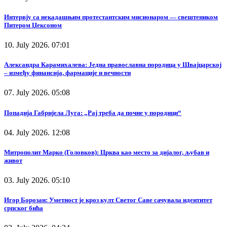
Интервју са некадашњим протестантским мисионаром — свештеником
Питером Џексоном
10. July 2026. 07:01
Александра Карамихалева: Једна православна породица у Швајцарској
– између финансија, фармације и вечности
07. July 2026. 05:08
Попадија Габријела Луга: „Рај треба да почне у породици“
04. July 2026. 12:08
Митрополит Марко (Головков): Црква као место за дијалог, љубав и
живот
03. July 2026. 05:10
Игор Борозан: Уметност је кроз култ Светог Саве сачувала идентитет
српског бића