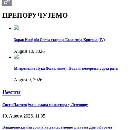
Email
Copy
ПРЕПОРУЧУЈЕМО
Link
Зоран Кинђић: Света старица Галактија Критска (IV)
August 10, 2026
Митрополит Лука (Коваленко): Подвиг поверења усред рата
August 9, 2026
Вести
Свети Пантелејмон - слава манастира у Лепчинцу
10. August 2026. 11:35
Владичанска Литургија на дан храмовне славе на Дивчибарама