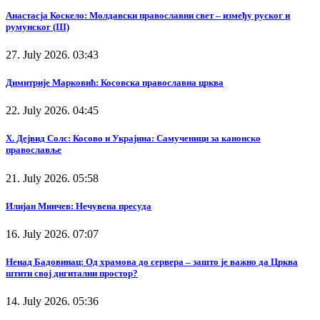
Анастасја Коскело: Молдавски православни свет – између руског и
румунског (III)
27. July 2026. 03:43
Димитрије Марковић: Косовска православна црква
22. July 2026. 04:45
Х. Дејвид Солс: Косово и Украјина: Самученици за канонско
православље
21. July 2026. 05:58
Илијан Минчев: Нечувена пресуда
16. July 2026. 07:07
Ненад Бадовинац: Од храмова до сервера – зашто је важно да Црква
штити свој дигитални простор?
14. July 2026. 05:36