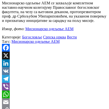
Мисионарско одељење АЕМ се захваљује комплетном
наставно-научном колегијуму Православног богословског
факултета, на челу са његовим деканом, протопрезвитером
проф. др Србољубом Убипариповићем, на указаном поверењу
и прихватању иницијативе за сарадњу на пољу мисије.
Извор, фото
:
Мисионарско одељење АЕМ
Категорије:
Богословље
Српска црква
Вести
Тагс:
Мисионарско одељење АЕМ
Facebook
X
LinkedIn
VK
Telegram
Viber
WhatsApp