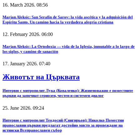
16. March 2026. 08:56
Marjan Aleksic: San Serafín de Sarov: la vida ascética y la adquisición del
Espíritu Santo. Un camino hacia la verdadera alegría cristiana
12. February 2026. 06:00
Marjan Aleksic: La Ortodoxia — vida de la Iglesia, inmutable a lo largo de
los siglos, y camino de sanación
17. January 2026. 07:40
Животът на Църквата
Интервю с митрополит Лука (Коваленко): Жизненоважно е поместните
църкви да започнат сериозен, честен и системен диалог
25. June 2026. 09:24
Интервю с митрополит Теодосий (Снигирьов): Няколко Поместни
православни църкви предлагат достойно място за провеждане на
истински Всеправославен събор