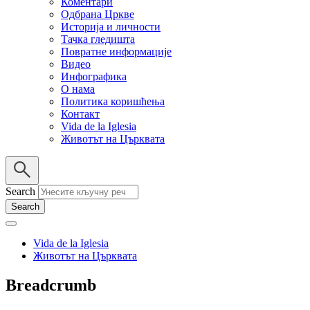
Коментари
Одбрана Цркве
Историја и личности
Тачка гледишта
Повратне информације
Видео
Инфографика
О нама
Политика коришћења
Контакт
Vida de la Iglesia
Животът на Църквата
Search
Vida de la Iglesia
Животът на Църквата
Breadcrumb