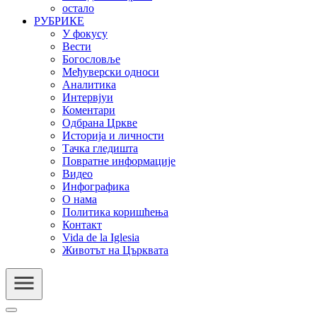
остало
РУБРИКЕ
У фокусу
Вести
Богословље
Међуверски односи
Аналитика
Интервјуи
Коментари
Одбрана Цркве
Историја и личности
Тачка гледишта
Повратне информације
Видео
Инфографика
О нама
Политика коришћења
Контакт
Vida de la Iglesia
Животът на Църквата