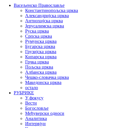
Васељенско Православље
Константинопољска црква
Александријска црква
Антиохијска црква
Јерусалимска црква
Руска црква
Српска црква
Румунска црква
Бугарска црква
Грузијска црква
Кипарска црква
Грчка црква
Пољска црква
Албанска црква
Чешко-словачка црква
Македонска црква
остало
РУБРИКЕ
У фокусу
Вести
Богословље
Међуверски односи
Аналитика
Интервјуи