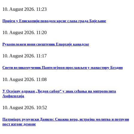
10. August 2026. 11:23
Пријем у Епископији поводом крсне слава града Бијељине
10. August 2026. 11:20
Рукоположен нови свештеник Епархије канадске
10. August 2026. 11:17
Свети великомученик Пантелејмон прослављен у манастиру Бездин
10. August 2026. 11:08
У Осојану одржан „Ђедов сабор“ у знак сећања на митрополита
Амфилохија
10. August 2026. 10:52
Патријарх румунски Данило: Снажна вера, истрајна молитва и потпуни
пост изгоне демоне