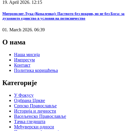
19. April 2026. 12:15
Митрополит Лука (Коваленко): Паството без покрив, но не без Бога: за
духовното единство в условия на потисничество
01. March 2026. 06:39
О нама
Наша мисија
Импресум
Контакт
Политика коришћења
Категорије
У Фокусу
Одбрана Цркве
Српско Православље
Историја и личности
Васељенско Православље
Тачка гледишта
Међуверски односи