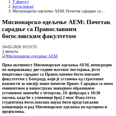
У фокусу
Богословље
Мисионарско одељење АЕМ: Почетак сарадње са…
Мисионарско одељење АЕМ: Почетак
сарадње са Православним
богословским факултетом
18-02-2026 10:53:55
2 минута
Прва активност Мисионарског одељења АЕМ, непосредно
по навршавању две године његовог постојања, јесте
покретање сарадње са Православним богословским
факултетом у Београду, који је установа од стратешке
важности за мисију наше помесне Цркве. Сарадња са овом
еминентном и вишеструко значајном образовном
установом започеће у четвртак, 19. фебруара у 10:30
часова, када ће у учионици број 2 овог Факултета
студентима богословских наука бити представљени
концепција и рад Мисионарског одељења по одсецима и
пројектима.