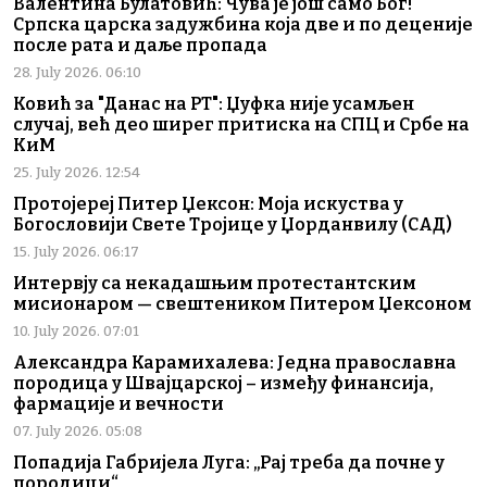
Валентина Булатовић: Чува је још само Бог!
Српска царска задужбина која две и по деценије
после рата и даље пропада
28. July 2026. 06:10
Ковић за "Данас на РТ": Џуфка није усамљен
случај, већ део ширег притиска на СПЦ и Србе на
КиМ
25. July 2026. 12:54
Протојереј Питер Џексон: Моја искуства у
Богословији Свете Тројице у Џорданвилу (САД)
15. July 2026. 06:17
Интервју са некадашњим протестантским
мисионаром — свештеником Питером Џексоном
10. July 2026. 07:01
Александра Карамихалева: Једна православна
породица у Швајцарској – између финансија,
фармације и вечности
07. July 2026. 05:08
Попадија Габријела Луга: „Рај треба да почне у
породици“