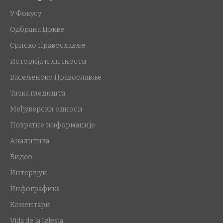
У Фокусу
Одбрана Цркве
Српско Православље
Историја и личности
Васељенско Православље
Тачка гледишта
Међуверски односи
Повратне информације
Аналитика
Видео
Интервјуи
Инфографика
Коментари
Vida de la Iglesia