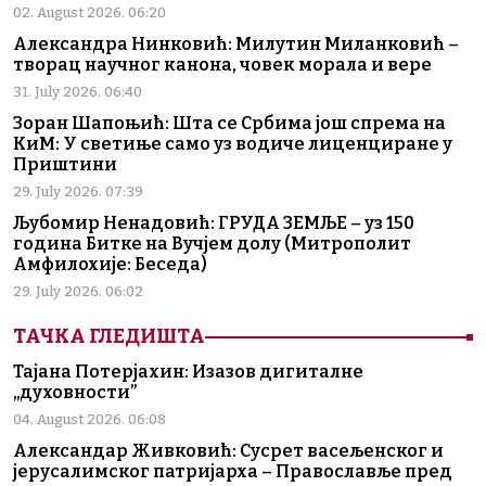
02. August 2026. 06:20
Александра Нинковић: Милутин Миланковић –
творац научног канона, човек морала и вере
31. July 2026. 06:40
Зоран Шапоњић: Шта се Србима још спрема на
КиМ: У светиње само уз водиче лиценциране у
Приштини
29. July 2026. 07:39
Љубомир Ненадовић: ГРУДА ЗЕМЉЕ – уз 150
година Битке на Вучјем долу (Митрополит
Амфилохије: Беседа)
29. July 2026. 06:02
ТАЧКА ГЛЕДИШТА
Тајана Потерјахин: Изазов дигиталне
„духовности”
04. August 2026. 06:08
Александар Живковић: Сусрет васељенског и
јерусалимског патријарха – Православље пред