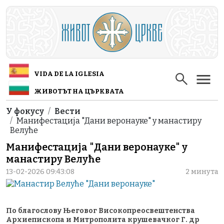
Skip to main content
VIDA DE LA IGLESIA
ЖИВОТЪТ НА ЦЪРКВАТА
Breadcrumb
У фокусу
Вести
Манифестација "Дани веронауке" у манастиру
Велуће
Манифестација "Дани веронауке" у
манастиру Велуће
13-02-2026 09:43:08
2 минута
По благослову Његовог Високопреосвештенства
Архиепископа и Митрополита крушевачког Г. др