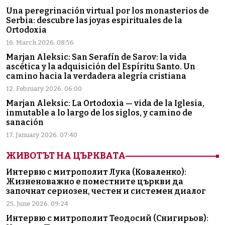
Una peregrinación virtual por los monasterios de
Serbia: descubre las joyas espirituales de la
Ortodoxia
16. March 2026. 08:56
Marjan Aleksic: San Serafín de Sarov: la vida
ascética y la adquisición del Espíritu Santo. Un
camino hacia la verdadera alegría cristiana
12. February 2026. 06:00
Marjan Aleksic: La Ortodoxia — vida de la Iglesia,
inmutable a lo largo de los siglos, y camino de
sanación
17. January 2026. 07:40
ЖИВОТЪТ НА ЦЪРКВАТА
Интервю с митрополит Лука (Коваленко):
Жизненоважно е поместните църкви да
започнат сериозен, честен и системен диалог
25. June 2026. 09:24
Интервю с митрополит Теодосий (Снигирьов):