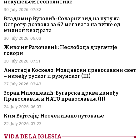
искушењем геополитике
30. July 2026. 07:32
Владимир Вуковић: Соларни зид на путу ка
Острогу: дозвола за 67 мегавата на више од
милион квадрата
30. July 2026. 06:03
Живојин Ракочевић: Неслобода другачије
говори
28. July 2026. 07:51
Анастасја Коскело: Молдавски православни свет
– између руског и румунског (III)
27. July 2026. 03:43
Зоран Милошевић: Бугарска црква између
Православља и НАТО православља (II)
24. July 2026. 06:07
Ким Вајтсајд: Неочекивано путовање
22. July 2026. 07:23
VIDA DE LA IGLESIA