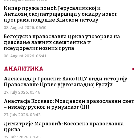
Кипар пружа помоћ Јерусалимској и
Антиохијској патријаршији у оквиру новог
програма подршке Блиском истоку
08. August 2026. 06:50
Белоруска православна црква упозорава на
деловање лажних свештеника и
псеудорелигиозних група
08. August 2026. 06:41
АНАЛИТИКА
Александар Гронски: Како ПЦУ види историју
Православне Цркве у југозападној Русији
27. July 2026. 05:46
Анастасја Коскело: Молдавски православни свет
– између руског и румунског (III)
27. July 2026. 03:43
Димитрије Марковић: Косовска православна
црква
22. July 2026. 04:45