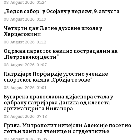
08. August 2026. 01:24
„Ђедов сабор“ у Осојану у недељу, 9. августа
08. August 2026. 01:19
Четврти дан Љетне духовне школе у
Херцеговини
08. August 2026. 01:12
Одржан парастос невино пострадалим на
„Петровачкој цести“
08. August 2026. 01:07
Патријарх Порфирије угостио ученике
спортског кампа „Србија те зове”
08. August 2026. 01:01
Бугарска православна дијаспора стала у
одбрану патријарха Данила од клевета
архимандрита Никанора
08. August 2026. 07:13
Грчка: Митрополит никејски Алексије посетио
летњи камп за ученице и студенткиње
08. August 2026. 07:02