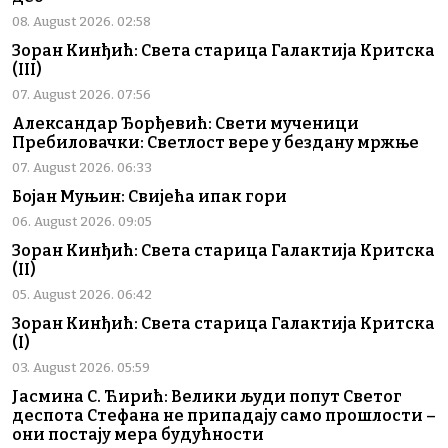
08. August 2026. 02:58
Зоран Кинђић: Света старица Галактија Критска
(III)
07. August 2026. 07:56
Александар Ђорђевић: Свети мученици
Пребиловачки: Светлост вере у бездану мржње
07. August 2026. 06:33
Бојан Муњин: Свијећа ипак гори
06. August 2026. 09:05
Зоран Кинђић: Света старица Галактија Критска
(II)
05. August 2026. 06:42
Зоран Кинђић: Света старица Галактија Критска
(I)
03. August 2026. 05:59
Јасмина С. Ћирић: Велики људи попут Светог
деспота Стефана не припадају само прошлости –
они постају мера будућности