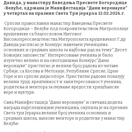
Давида, у манастиру Ваведења Пресвете Богородице
-Велуће, одржана је Манифестација “Дани веронауке"
у четвртак на празник Света Три јерарха 12.02.2026.г.
Српски православни манастир Ваведења Пресвете
Богородице – Велуће под покровитељством Митрополије
крушевачке са благословом Његовог
Високопреосвештенства Митрополита крушевачког Г.др
Давида расписао је Конкурс намењен ученицима
основних и средњих школа за најбољи рад на тему:" Десет
Божијих заповести“. Интересовање ученика је било
изузетно велико и на овогодишњи Конкурс”Дани
веронауке" пристигао је велики број радова из читаве
Србије, са Косова и Метохије, Републике Српске, Црне
Горе и из српске дијасопоре. Пристигли радови показују
велики труд, креативност и заинтересованост ученика,
родитеља и ментора за очување вредости хришћанске
вере и културе.
Сама Манифестација “Дани веронауке“ и свечана додела
награда најуспешнијим ученицима, окупила је на презник
Света три Јерарха велики број ученика основних и
средњих школа, њихове менторе и родитеље у манастир
Велуће.