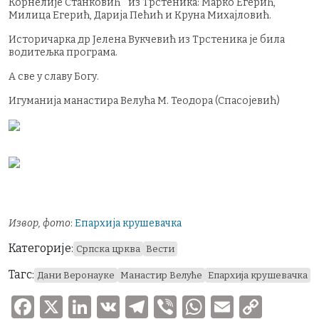
Корнелије Станковић " из Трстеника: Марко Егерић,
Милица Егерић, Дарија Пећић и Круна Михајловић.
Историчарка др Јелена Вукчевић из Трстеника је била
водитељка програма.
А све у славу Богу.
Игуманија манастира Велућа М. Теодора (Спасојевић)
Извор, фото
:
Епархија крушевачка
Категорије:
Српска црква
Вести
Тагс:
Дани Веронауке
Манастир Велуће
Епархија крушевачка
F
X
Li
V
T
V
W
E
C