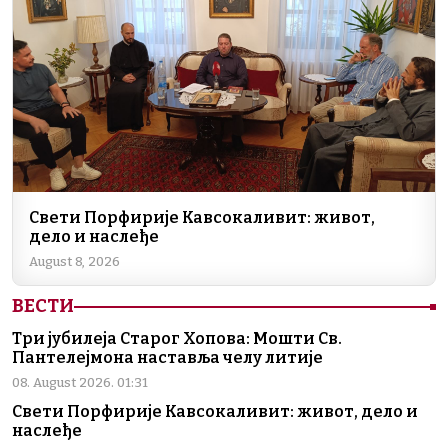
Свети Порфирије Кавсокаливит: живот,
дело и наслеђе
August 8, 2026
ВЕСТИ
Три јубилеја Старог Хопова: Мошти Св.
Пантелејмона наставља челу литије
08. August 2026. 01:31
Свети Порфирије Кавсокаливит: живот, дело и
наслеђе