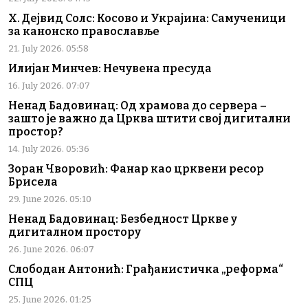
Х. Дејвид Солс: Косово и Украјина: Самученици
за канонско православље
21. July 2026. 05:58
Илијан Минчев: Нечувена пресуда
16. July 2026. 07:07
Ненад Бадовинац: Од храмова до сервера –
зашто је важно да Црква штити свој дигитални
простор?
14. July 2026. 05:36
Зоран Чворовић: Фанар као црквени ресор
Брисела
29. June 2026. 05:10
Ненад Бадовинац: Безбедност Цркве у
дигиталном простору
26. June 2026. 06:07
Слободан Антонић: Грађанистичка „реформа“
СПЦ
25. June 2026. 01:25