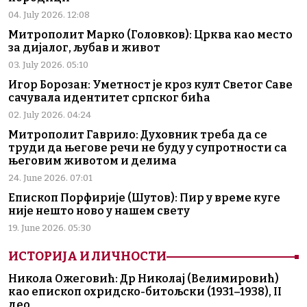
04. July 2026. 12:08
Митрополит Марко (Головков): Црква као место
за дијалог, љубав и живот
03. July 2026. 05:10
Игор Борозан: Уметност је кроз култ Светог Саве
сачувала идентитет српског бића
02. July 2026. 04:24
Митрополит Гаврило: Духовник треба да се
труди да његове речи не буду у супротности са
његовим животом и делима
24. June 2026. 07:01
Епископ Порфирије (Шутов): Пир у време куге
није нешто ново у нашем свету
19. June 2026. 05:30
ИСТОРИЈА И ЛИЧНОСТИ
Никола Ожеговић: Др Николај (Велимировић)
као епископ охридско-битољски (1931–1938), II
део