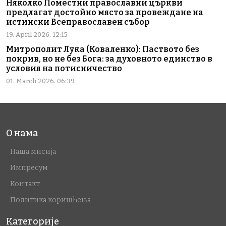
Няколко Поместни православни църкви
предлагат достойно място за провеждане на
истински Всеправославен събор
19. April 2026. 12:15
Митрополит Лука (Коваленко): Паството без
покрив, но не без Бога: за духовното единство в
условия на потисничество
01. March 2026. 06:39
О нама
Наша мисија
Импресум
Контакт
Политика коришћења
Категорије