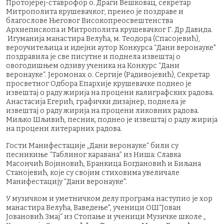
Протојереј-ставрофор о. Драги Вешковац, секретар
Митрополита крушевачког, пренео је поздраве и
благослове Његовог Високопреосвештенства
Архиепископа и Митрополита крушевачког Г. Др Давида.
Игуманија манастира Велућа, м. Теодора (Спасојевић),
вероучитељица и идејни аутор Конкурса “Дани веронауке"
поздравила је све писутне и поднела извештај о
овогодишњем одзиву ученика на Конкурс “Дани
веронауке“. Јеромонах о. Сергије (Радивојевић), Секретар
просветног Одбора Епархије крушевачке поднео је
извештај о раду жирија на процени калиграфских радова.
Анастасија Егерић, графички дизајнер, поднела је
извештај о раду жирија на процени ликовних радова.
Миљко Шљивић, песник, поднео је извештај о раду жирија
на процени литерарних радова.
Гости Манифестације „Дани веронауке“ били су
песникиње “Таблиног каравана” из Ниша: Славка
Масончић Војиновић, Бранкица Богдановић и Биљана
Станојевић, које су својим стиховима увеличале
Манифестацију “Дани веронауке".
У музичком и уметничком делу програма наступио је хор
манастира Велућа, Ваведење", ученици ОШ“Јован
Јовановић Змај“ из Стопање и ученици Музичке школе „