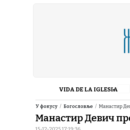
Skip to main content
Header Category M
VIDA DE LA IGLESIA
Breadcrumb
У фокусу
Богословље
Манастир Де
Манастир Девич пр
15-12-2025 17:19:36