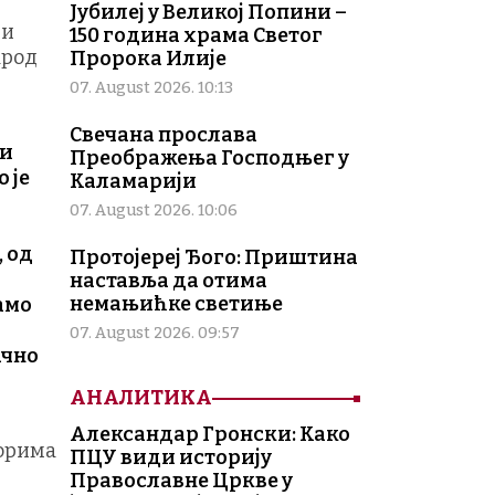
Јубилеј у Великој Попини –
 и
150 година храма Светог
арод
Пророка Илије
07. August 2026. 10:13
Свечана прослава
љи
Преображења Господњег у
 је
Каламарији
07. August 2026. 10:06
, од
Протојереј Ђого: Приштина
наставља да отима
немањићке светиње
амо
07. August 2026. 09:57
ачно
АНАЛИТИКА
Александар Гронски: Како
торима
ПЦУ види историју
Православне Цркве у