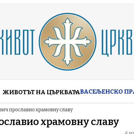
enu
ВАСЕЉЕНСКО П
ЖИВОТЪТ НА ЦЪРКВАТА
вич прославио храмовну славу
ославио храмовну славу
4 м