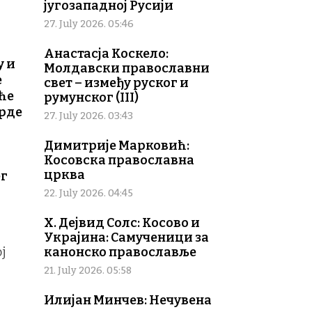
југозападној Русији
27. July 2026. 05:46
Анастасја Коскело:
у и
Молдавски православни
е
свет – између руског и
еће
румунског (III)
врде
27. July 2026. 03:43
Димитрије Марковић:
Косовска православна
црква
ег
22. July 2026. 04:45
Х. Дејвид Солс: Косово и
Украјина: Самученици за
ј
канонско православље
21. July 2026. 05:58
Илијан Минчев: Нечувена