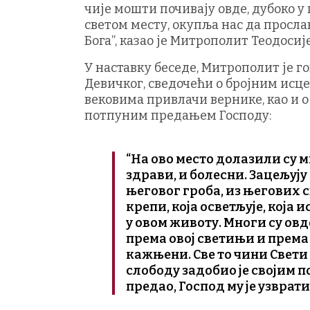
чије мошти почивају овде, дубоко у
светом месту, окупља нас да просл
Бога”, казао је Митрополит Теодосије
У наставку беседе, Митрополит је г
Девичког, сведочећи о бројним исце
вековима привлачи вернике, као и о
потпуним предањем Господу:
“На ово место долазили су м
здрави, и болесни. Зацељују 
његовог гроба, из његових с
крепи, која осветљује, која 
у овом животу. Многи су овд
према овој светињи и према
кажњени. Све то чини Свети 
слободу задобио је својим п
предао, Господ му је узврати