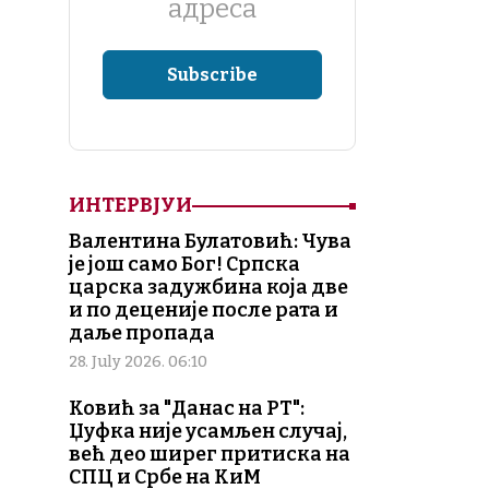
адреса
ИНТЕРВЈУИ
Валентина Булатовић: Чува
је још само Бог! Српска
царска задужбина која две
и по деценије после рата и
даље пропада
28. July 2026. 06:10
Ковић за "Данас на РТ":
Џуфка није усамљен случај,
већ део ширег притиска на
СПЦ и Србе на КиМ