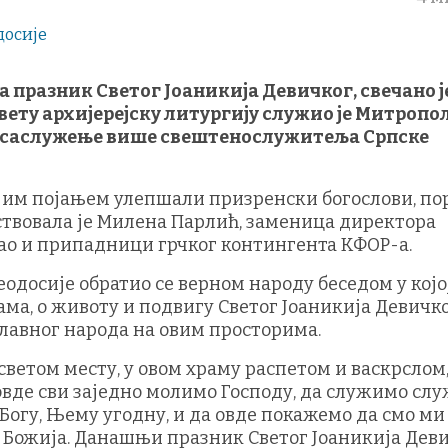
 празник Светог Јоаникија Девичког, свечано ј
Свету архијерејску литургију служио је Митропо
уз саслужење више свештенослужитеља Српске
војим појањем улепшали призренски богослови, по
уствовала је Милена Парлић, заменица директора
као и припадници грчког контингента КФОР-а.
досије обратио се верном народу беседом у којој
ама, о животу и подвигу Светог Јоаникија Девичко
славног народа на овим просторима.
 светом месту, у овом храму распетом и васкрслом
овде сви заједно молимо Господу, да служимо сл
Богу, Њему угодну, и да овде покажемо да смо ми
а Божија. Данашњи празник Светог Јоаникија Деви