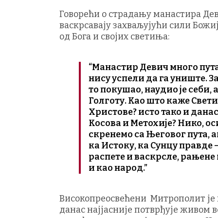
Говорећи о страдању манастира Деви
васкрсавају захваљујући сили Божиј
од Бога и својих светиња:
“Манастир Девич много пута
нису успели да га униште. За
то покушао, наудио је себи, 
Голготу. Као што каже Свети
Христове? исто тако и данас
Косова и Метохије? Нико, ос
скренемо са Његовог пута, 
ка Истоку, ка Сунцу правде 
распете и васкрсле, рањене
и као народ.”
Високопреосвећени Митрополит је 
данас најјасније потврђује живом 