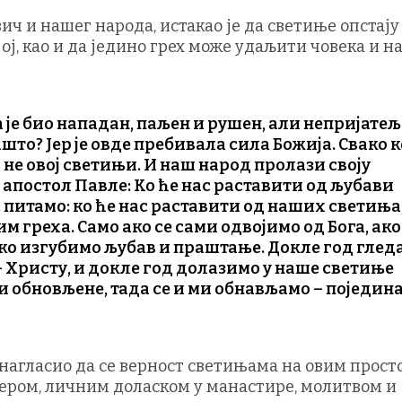
ч и нашег народа, истакао је да светиње опстају
ој, као и да једино грех може удаљити човека и н
 је био нападан, паљен и рушен, али непријате
што? Јер је овде пребивала сила Божија. Свако ко
а не овој светињи. И наш народ пролази своју
 апостол Павле: Ко ће нас раставити од љубави
 питамо: ко ће нас раставити од наших светиња
им греха. Само ако се сами одвојимо од Бога, ако
ако изгубимо љубав и праштање. Докле год глед
– Христу, и докле год долазимо у наше светиње
 и обновљене, тада се и ми обнављамо – поједин
нагласио да се верност светињама на овим прос
вером, личним доласком у манастире, молитвом и