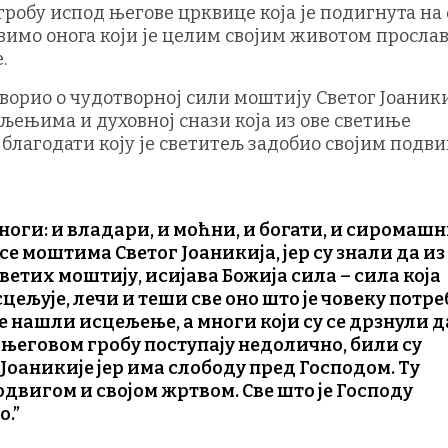
 гробу испод његове црквице која је подигнута на
авимо онога који је целим својим животом просла
.
оворио о чудотворној сили моштију Светог Јоаник
љењима и духовној снази која из ове светиње
 благодати коју је светитељ задобио својим подви
ноги: и владари, и моћни, и богати, и сиромашн
се моштима Светог Јоаникија, јер су знали да из
ветих моштију, исијава Божија сила – сила која
исцељује, лечи и теши све оно што је човеку потр
е нашли исцељење, а многи који су се дрзнули д
 његовом гробу поступају недолично, били су
Јоаникије јер има слободу пред Господом. Ту
одвигом и својом жртвом. Све што је Господу
о.”