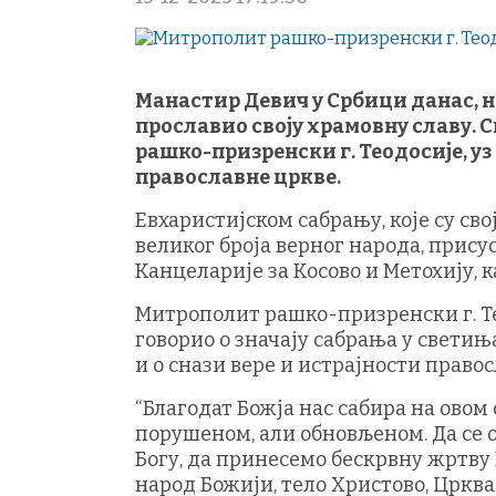
Манастир Девич у Србици данас, на
прославио своју храмовну славу. 
рашко-призренски г. Теодосије, 
православне цркве.
Евхаристијском сабрању, које су с
великог броја верног народа, прис
Канцеларије за Косово и Метохију, 
Митрополит рашко-призренски г. Тео
говорио о значају сабрања у светињ
и о снази вере и истрајности право
“Благодат Божја нас сабира на овом
порушеном, али обновљеном. Да се 
Богу, да принесемо бескрвну жртву 
народ Божији, тело Христово, Цркв