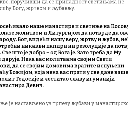
кве, поручивши да се припадност светињама не
ошћу Богу, жртвом и љубављу.
осећивало наше манастире и светиње на Косов
олазе молитвом и Литургијом да потврде да ов
роду. Бог, видећи нашу веру, жртву и љубав, н
потребни никакви папири ни резолуције да пот
Све што је добро – од Бога је. Зато треба да Му
 дарује. Нека вас молитвама својим Свети
ови, да се својим домовима вратите испуњени
у Божијом, која нека вас прати у све дане ваш
полит Тедосије и честитао славу игуманији
анастира Девич.
ње је настављено уз трпезу љубави у манастирско