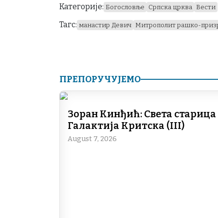
Категорије:
Богословље
Српска црква
Вести
Тагс:
манастир Девич
Митрополит рашко-призр
ПРЕПОРУЧУЈЕМО
Зоран Кинђић: Света старица
Галактија Критска (III)
August 7, 2026