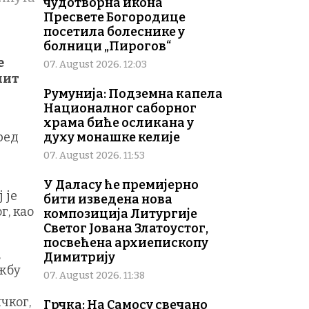
чудотворна икона
Пресвете Богородице
посетила болеснике у
болници „Пирогов“
е
07. August 2026. 12:03
лит
Румунија: Подземна капела
Националног саборног
храма биће осликана у
ред
духу монашке келије
07. August 2026. 11:53
У Даласу ће премијерно
 је
бити изведена нова
г, као
композиција Литургије
Светог Јована Златоустог,
посвећена архиепископу
,
Димитрију
ужбу
07. August 2026. 11:38
чког,
Грчка: На Самосу свечано