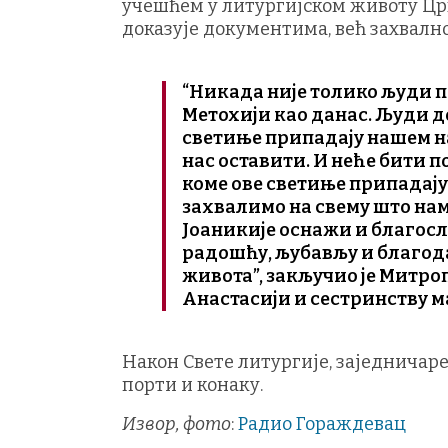
учешћем у литургијском животу Цр
доказује документима, већ захвалн
“Никада није толико људи п
Метохији као данас. Људи д
светиње припадају нашем на
нас оставити. И неће бити 
коме ове светиње припадају. 
захвалимо на свему што нам
Јоаникије оснажи и благосл
радошћу, љубављу и благодаћ
живота”, закључио је Митро
Анастасији и сестринству м
Након Свете литургије, заједничаре
порти и конаку.
Извор, фото
:
Радио Гораждевац