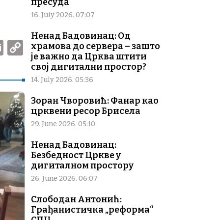
пресуда
16. July 2026. 07:07
Ненад Бадовинац: Од
W
E
C
храмова до сервера – зашто
је важно да Црква штити
m
o
свој дигитални простор?
ai
p
14. July 2026. 05:36
l
y
Зоран Чворовић: Фанар као
Li
црквени ресор Брисела
n
29. June 2026. 05:10
k
Ненад Бадовинац:
Безбедност Цркве у
дигиталном простору
26. June 2026. 06:07
Слободан Антонић:
Грађанистичка „реформа“