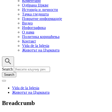
Коментари
Одбрана Цркве
Историја и личности
Тачка гледишта
Повратне информације
Видео
Инфографика
О нама
Политика коришћења
Контакт
Vida de la Iglesia
Животът на Църквата
Search
Vida de la Iglesia
Животът на Църквата
Breadcrumb