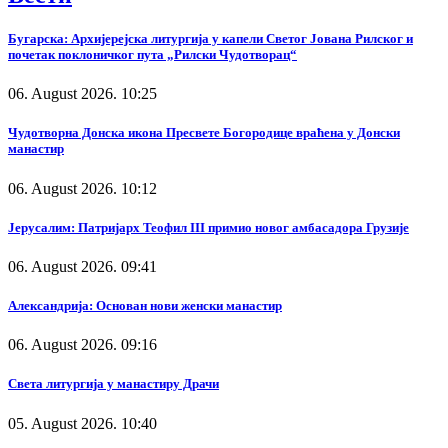
Бугарска: Архијерејска литургија у капели Светог Јована Рилског и
почетак поклоничког пута „Рилски Чудотворац“
06. August 2026. 10:25
Чудотворна Донска икона Пресвете Богородице враћена у Донски
манастир
06. August 2026. 10:12
Јерусалим: Патријарх Теофил III примио новог амбасадора Грузије
06. August 2026. 09:41
Александрија: Основан нови женски манастир
06. August 2026. 09:16
Света литургија у манастиру Драчи
05. August 2026. 10:40