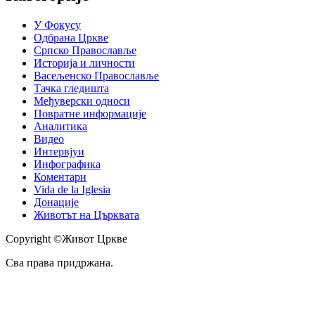
У Фокусу
Одбрана Цркве
Српско Православље
Историја и личности
Васељенско Православље
Тачка гледишта
Међуверски односи
Повратне информације
Аналитика
Видео
Интервјуи
Инфографика
Коментари
Vida de la Iglesia
Донације
Животът на Църквата
Copyright ©Живот Цркве
Сва права придржана.