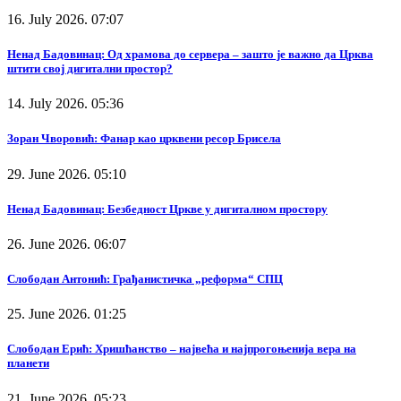
16. July 2026. 07:07
Ненад Бадовинац: Од храмова до сервера – зашто је важно да Црква
штити свој дигитални простор?
14. July 2026. 05:36
Зоран Чворовић: Фанар као црквени ресор Брисела
29. June 2026. 05:10
Ненад Бадовинац: Безбедност Цркве у дигиталном простору
26. June 2026. 06:07
Слободан Антонић: Грађанистичка „реформа“ СПЦ
25. June 2026. 01:25
Слободан Ерић: Хришћанство – највећа и најпрогоњенија вера на
планети
21. June 2026. 05:23