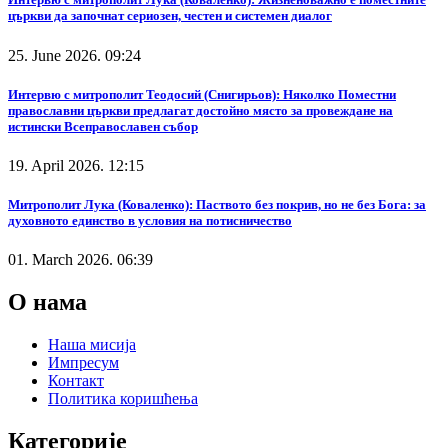
църкви да започнат сериозен, честен и системен диалог
25. June 2026. 09:24
Интервю с митрополит Теодосий (Снигирьов): Няколко Поместни
православни църкви предлагат достойно място за провеждане на
истински Всеправославен събор
19. April 2026. 12:15
Митрополит Лука (Коваленко): Паството без покрив, но не без Бога: за
духовното единство в условия на потисничество
01. March 2026. 06:39
О нама
Наша мисија
Импресум
Контакт
Политика коришћења
Категорије