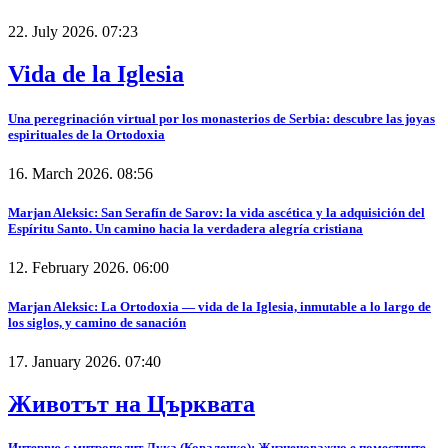
22. July 2026. 07:23
Vida de la Iglesia
Una peregrinación virtual por los monasterios de Serbia: descubre las joyas
espirituales de la Ortodoxia
16. March 2026. 08:56
Marjan Aleksic: San Serafín de Sarov: la vida ascética y la adquisición del
Espíritu Santo. Un camino hacia la verdadera alegría cristiana
12. February 2026. 06:00
Marjan Aleksic: La Ortodoxia — vida de la Iglesia, inmutable a lo largo de
los siglos, y camino de sanación
17. January 2026. 07:40
Животът на Църквата
Интервю с митрополит Лука (Коваленко): Жизненоважно е поместните