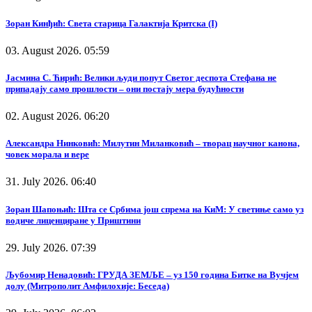
Зоран Кинђић: Света старица Галактија Критска (I)
03. August 2026. 05:59
Јасмина С. Ћирић: Велики људи попут Светог деспота Стефана не
припадају само прошлости – они постају мера будућности
02. August 2026. 06:20
Александра Нинковић: Милутин Миланковић – творац научног канона,
човек морала и вере
31. July 2026. 06:40
Зоран Шапоњић: Шта се Србима још спрема на КиМ: У светиње само уз
водиче лиценциране у Приштини
29. July 2026. 07:39
Љубомир Ненадовић: ГРУДА ЗЕМЉЕ – уз 150 година Битке на Вучјем
долу (Митрополит Амфилохије: Беседа)