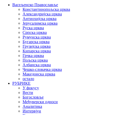
Васељенско Православље
Константинопољска црква
Александријска црква
Антиохијска црква
Јерусалимска црква
Руска црква
Српска црква
Румунска црква
Бугарска црква
Грузијска црква
Кипарска црква
Грчка црква
Пољска црква
Албанска црква
Чешко-словачка црква
Македонска црква
остало
РУБРИКЕ
У фокусу
Вести
Богословље
Међуверски односи
Аналитика
Интервјуи