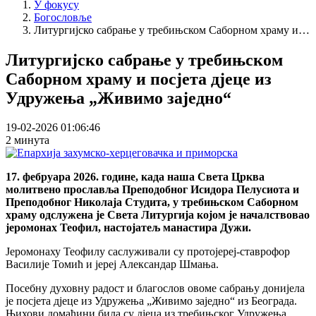
У фокусу
Богословље
Литургијско сабрање у требињском Саборном храму и…
Литургијско сабрање у требињском
Саборном храму и посјета дјеце из
Удружења „Живимо заједно“
19-02-2026 01:06:46
2 минута
17. фебруара 2026. године, када наша Света Црква
молитвено прославља Преподобног Исидора Пелусиота и
Преподобног Николаја Студита, у требињском Саборном
храму одслужена је Света Литургија којом је началствовао
јеромонах Теофил, настојатељ манастира Дужи.
Јеромонаху Теофилу саслуживали су протојереј-ставрофор
Василије Томић и јереј Александар Шмања.
Посебну духовну радост и благослов овоме сабрању донијела
је посјета дјеце из Удружења „Живимо заједно“ из Београда.
Њихови домаћини била су дјеца из требињског Удружења