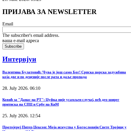
ПРИЈАВА ЗА NEWSLETTER
Email
The subscriber's email address.
ваша е-mail адреса
Интервјуи
Валентина Булатовић: Чува је још само Бог! Српска царска задужбина
која две и по деценије после рата и даље пропада
28. July 2026. 06:10
Ковић за "Данас на РТ": Џуфка није усамљен случај, већ део ширег
притиска на СПЦ и Србе на КиМ
25. July 2026. 12:54
Протојереј Питер Џексон: Моја искуства у Богословији Свете Тројице у