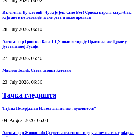
29. July 2026. 06:02
Валентина Булатовић: Чува је још само Бог! Српска царска задужбина
која две и по деценије после рата и даље пропада
28. July 2026. 06:10
Александар Гронски: Како ПЦУ види историју Православне Цркве у
југозападној Русији
27. July 2026. 05:46
Марина Тодић: Света царица Кетеван
23. July 2026. 06:36
Тачка гледишта
Тајана Потерјахин: Изазов дигиталне „духовности”
04. August 2026. 06:08
Александар Живковић: Сусрет васељенског и јерусалимског патријарха