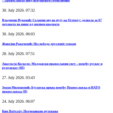
– Православље пред искушењем геополитике
30. July 2026. 07:32
Владимир Вуковић: Соларни зид на путу ка Острогу: дозвола за 67
мегавата на више од милион квадрата
30. July 2026. 06:03
Живојин Ракочевић: Неслобода другачије говори
28. July 2026. 07:51
Анастасја Коскело: Молдавски православни свет – између руског и
румунског (III)
27. July 2026. 03:43
Зоран Милошевић: Бугарска црква између Православља и НАТО
православља (II)
24. July 2026. 06:07
Ким Вајтсајд: Неочекивано путовање