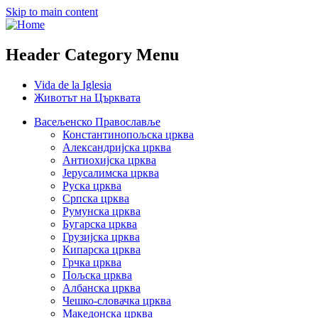
Skip to main content
Header Category Menu
Vida de la Iglesia
Животът на Църквата
Васељенско Православље
Константинопољска црква
Александријска црква
Антиохијска црква
Јерусалимска црква
Руска црква
Српска црква
Румунска црква
Бугарска црква
Грузијска црква
Кипарска црква
Грчка црква
Пољска црква
Албанска црква
Чешко-словачка црква
Македонска црква