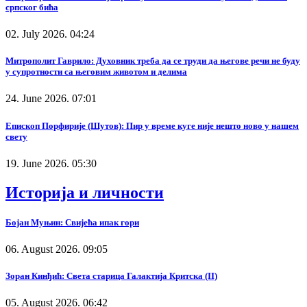
српског бића
02. July 2026. 04:24
Митрополит Гаврило: Духовник треба да се труди да његове речи не буду
у супротности са његовим животом и делима
24. June 2026. 07:01
Епископ Порфирије (Шутов): Пир у време куге није нешто ново у нашем
свету
19. June 2026. 05:30
Историја и личности
Бојан Муњин: Свијећа ипак гори
06. August 2026. 09:05
Зоран Кинђић: Света старица Галактија Критска (II)
05. August 2026. 06:42