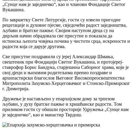
„Сунце нам је заједничко“, као и чланови Фондације Светог
Вукашина.
По завршетку Свете Литургије, гости су извели пригодне
рецитације и духовне пјесме, свједочећи радост заједништва,
љубави и братске пажње. Својим наступом дјеца су на
дирљив начин обрадовала све присутне и показала да
истинска љепота човјека почива у чистоти срца, искрености и
радости која се дарује другима.
Све присутне поздравили су јереј Александар Шмања,
свештеник при Фондацији Светог Вукашина, и протојереј-
ставрофор Борис Бандука, старјешина Саборног храма, који је
свој дјеци и њиховим родитељима пренио поздраве и
архипастирски благослов Његовог Високопреосвештенства
Митрополита Захумско-Херцеговачког и Стонско-Приморског
г. Димитрија.
Дружење је настављено у епархијском дому за трпезом
љубави, у духу братске пажње и хришћанске радости. Том
приликом гости су обишли просторије Удружења „Сунце нам
је заједничко“, као и манастир Тврдош.