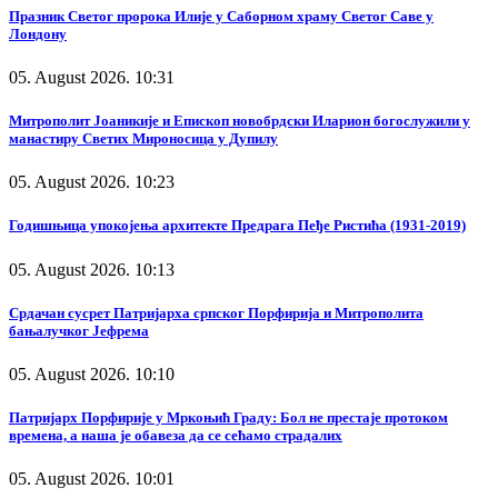
Празник Светог пророка Илије у Саборном храму Светог Саве у
Лондону
05. August 2026. 10:31
Митрополит Јоаникије и Епископ новобрдски Иларион богослужили у
манастиру Светих Мироносица у Дупилу
05. August 2026. 10:23
Годишњица упокојења архитекте Предрага Пеђе Ристића (1931-2019)
05. August 2026. 10:13
Срдачан сусрет Патријарха српског Порфирија и Митрополита
бањалучког Јефрема
05. August 2026. 10:10
Патријарх Порфирије у Мркоњић Граду: Бол не престаје протоком
времена, а наша је обавеза да се сећамо страдалих
05. August 2026. 10:01