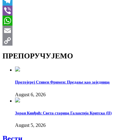
VK
Telegram
Viber
WhatsApp
Email
Copy
ПРЕПОРУЧУЈЕМО
Link
Протојереј Стивен Фримен: Предање као заједница
August 6, 2026
Зоран Кинђић: Света старица Галактија Критска (II)
August 5, 2026
Вести