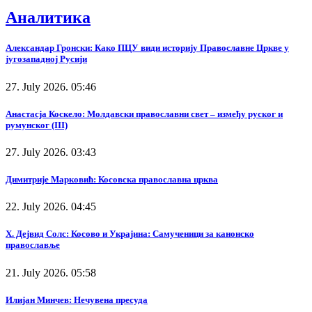
Аналитика
Александар Гронски: Како ПЦУ види историју Православне Цркве у
југозападној Русији
27. July 2026. 05:46
Анастасја Коскело: Молдавски православни свет – између руског и
румунског (III)
27. July 2026. 03:43
Димитрије Марковић: Косовска православна црква
22. July 2026. 04:45
Х. Дејвид Солс: Косово и Украјина: Самученици за канонско
православље
21. July 2026. 05:58
Илијан Минчев: Нечувена пресуда