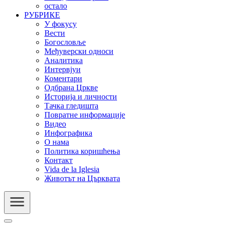
остало
РУБРИКЕ
У фокусу
Вести
Богословље
Међуверски односи
Аналитика
Интервјуи
Коментари
Одбрана Цркве
Историја и личности
Тачка гледишта
Повратне информације
Видео
Инфографика
О нама
Политика коришћења
Контакт
Vida de la Iglesia
Животът на Църквата