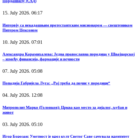
Џорданвилу (САД)
15. July 2026. 06:17
Интервју са некадашњим протестантским мисионаром — свештеником
Питером Џексоном
10. July 2026. 07:01
Александра Карамихалева: Једна православна породица у Швајцарској
– између финансија, фармације и вечности
07. July 2026. 05:08
Попадија Габријела Луга: „Рај треба да почне у породици“
04. July 2026. 12:08
Митрополит Марко (Головков): Црква као место за дијалог, љубав и
живот
03. July 2026. 05:10
Игор Борозан: Уметност је кроз култ Светог Саве сачувала идентитет