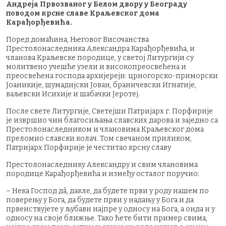
Андреја Првозваног у Белом двору у Београду
поводом крсне славе Краљевског дома
Карађорђевића.
Поред домаћина, Његовог Височанства
Престолонаследника Александра Карађорђевића, и
чланова Краљевске породице, у светој Литургији су
молитвено учешће узели и високопреосвећена и
преосвећена господа архијереји: црногорско-приморски
Јоаникије, шумадијски Јован, браничевски Игнатије,
ваљевски Исихије и шабачки Јеротеј.
После свете Литургије, Светејши Патријарх г. Порфирије
је извршио чин благосиљања славских дарова и заједно са
Престолонаследником и члановима Краљевског дома
преломио славски колач. Том свечаном приликом,
Патријарх Порфирије је честитао крсну славу
Престолонаследнику Александру и свим члановима
породице Карађорђевића и између осталог поручио:
– Нека Господ дâ, дакле, да будете први у роду нашем по
поверењу у Бога, да будете први у надању у Бога и да
првенствујете у љубави најпре у односу на Бога, а онда и у
односу на своје ближње. Тако ћете бити пример свима,