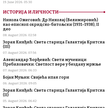
19. June 2026. 05:30
ИСТОРИЈА И ЛИЧНОСТИ
Никола Ожеговић: Др Николај (Велимировић)
као епископ охридско-битољски (1931–1938), II
део
08. August 2026. 02:58
Зоран Кинђић: Света старица Галактија Критска
(III)
07. August 2026. 07:56
Александар Ђорђевић: Свети мученици
Пребиловачки: Светлост вере у бездану мржње
07. August 2026. 06:33
Бојан Муњин: Свијећа ипак гори
06. August 2026. 09:05
Зоран Кинђић: Света старица Галактија Критска
(II)
05. August 2026. 06:42
Зоран Кинђић: Света старица Галактија Критска