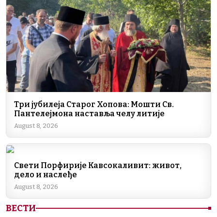
b
dI
a
A
Li
o
n
m
p
n
o
p
k
k
Три јубилеја Старог Хопова: Мошти Св.
Пантелејмона наставља челу литије
August 8, 2026
Свети Порфирије Кавсокаливит: живот,
дело и наслеђе
August 8, 2026
ВЕСТИ