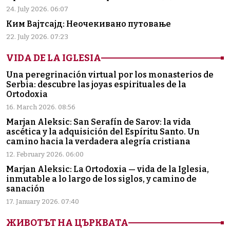
24. July 2026. 06:07
Ким Вајтсајд: Неочекивано путовање
22. July 2026. 07:23
VIDA DE LA IGLESIA
Una peregrinación virtual por los monasterios de
Serbia: descubre las joyas espirituales de la
Ortodoxia
16. March 2026. 08:56
Marjan Aleksic: San Serafín de Sarov: la vida
ascética y la adquisición del Espíritu Santo. Un
camino hacia la verdadera alegría cristiana
12. February 2026. 06:00
Marjan Aleksic: La Ortodoxia — vida de la Iglesia,
inmutable a lo largo de los siglos, y camino de
sanación
17. January 2026. 07:40
ЖИВОТЪТ НА ЦЪРКВАТА