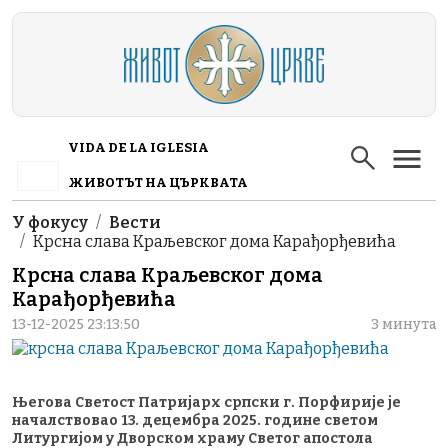
Skip to main content
VIDA DE LA IGLESIA
ЖИВОТЪТ НА ЦЪРКВАТА
Breadcrumb
У фокусу
Вести
Крсна слава Краљевског дома Карађорђевића
Крсна слава Краљевског дома
Карађорђевића
13-12-2025 23:13:50
3 минута
Његова Светост Патријарх српски г. Порфирије је
началствовао 13. децембра 2025. године светом
Литургијом у Дворском храму Светог апостола