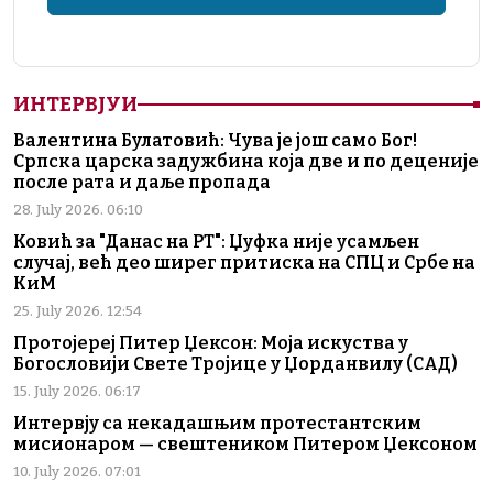
ИНТЕРВЈУИ
Валентина Булатовић: Чува је још само Бог!
Српска царска задужбина која две и по деценије
после рата и даље пропада
28. July 2026. 06:10
Ковић за "Данас на РТ": Џуфка није усамљен
случај, већ део ширег притиска на СПЦ и Србе на
КиМ
25. July 2026. 12:54
Протојереј Питер Џексон: Моја искуства у
Богословији Свете Тројице у Џорданвилу (САД)
15. July 2026. 06:17
Интервју са некадашњим протестантским
мисионаром — свештеником Питером Џексоном
10. July 2026. 07:01