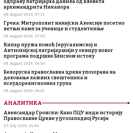
одбрану патријарха Данила од клевета
архимандрита Никанора
08. August 2026. 07:13
Грчка: Митрополит никејски Алексије посетио
летњи камп за ученице и студенткиње
08. August 2026. 07:02
Кипар пружа помоћ Јерусалимској и
Антиохијској патријаршији у оквиру новог
програма подршке Блиском истоку
08. August 2026. 06:50
Белоруска православна црква упозорава на
деловање лажних свештеника и
псеудорелигиозних група
08. August 2026. 06:41
АНАЛИТИКА
Александар Гронски: Како ПЦУ види историју
Православне Цркве у југозападној Русији
27. July 2026. 05:46