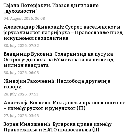
Тајана Потерјахин: Изазов дигиталне
„духовности”
04. August 2026. 06:08
Александар Живковић: Сусрет васељенског и
јерусалимског патријарха – Православље пред
искушењем геополитике
30. July 2026. 07:32
Владимир Вуковић: Соларни зид на путу ка
Острогу: дозвола за 67 мегавата на више од
милион квадрата
30. July 2026. 06:03
Живојин Ракочевић: Неслобода другачије
говори
28. July 2026. 07:51
Анастасја Коскело: Молдавски православни свет
– између руског и румунског (III)
27. July 2026. 03:43
Зоран Милошевић: Бугарска црква између
Православља и НАТО православља (II)