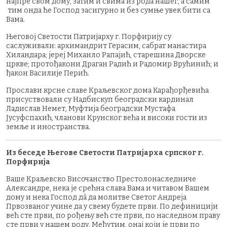
најпре свом дому, затим и свима из рода нашег, а самим
тим онда ће Господ засигурно и без сумње увек бити са
Вама.
Његовој Светости Патријарху г. Порфирију су
саслуживали: архимандрит Герасим, сабрат манастира
Хиландара; јереј Михаило Рапајић, старешина Дворске
цркве; протођакони Драган Радић и Радомир Врућинић; и
ђакон Василије Перић.
Прослави крсне славе Краљевског дома Карађорђевића
присуствовали су Надбискуп београдски кардинал
Ладислав Немет, Муфтија београдски Мустафа
Јусуфспахић, чланови Крунског већа и високи гости из
земље и иностранства.
Из беседе Његове Светости Патријарха српског г.
Порфирија
Ваше Краљевско Височанство Престолонаследниче
Александре, нека је срећна слава Вама и читавом Вашем
дому и нека Господ дâ да молитве Светог Андреја
Првозваног учине да у свему будете први. По дефиницији
већ сте први, по рођењу већ сте први, по наследном праву
сте први у нашем роду. Међутим, онај који је први по