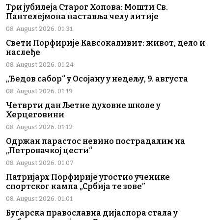
Три јубилеја Старог Хопова: Мошти Св.
Пантелејмона наставља челу литије
08. August 2026. 01:31
Свети Порфирије Кавсокаливит: живот, дело и
наслеђе
08. August 2026. 01:24
„Ђедов сабор“ у Осојану у недељу, 9. августа
08. August 2026. 01:19
Четврти дан Љетне духовне школе у
Херцеговини
08. August 2026. 01:12
Одржан парастос невино пострадалим на
„Петровачкој цести“
08. August 2026. 01:07
Патријарх Порфирије угостио ученике
спортског кампа „Србија те зове”
08. August 2026. 01:01
Бугарска православна дијаспора стала у