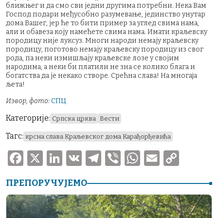
ближњег и да смо сви једни другима потребни. Нека Вам
Господ подари међусобно разумевање, јединство унутар
дома Вашег, јер ће то бити пример за углед свима нама,
али и обавеза коју намећете свима нама. Имати краљевску
породицу није луксуз. Многи народи немају краљевску
породицу, поготово немају краљевску породицу из свог
рода, па неки измишљају краљевске лозе у својим
народима, а неки би платили не зна се колико блага и
богатства да је некако створе. Срећна слава! На многаjа
љета!
Извор, фото
:
СПЦ
Категорије:
Српска црква
Вести
Тагс:
крсна слава Краљевског дома Карађорђевића
F
X
Li
V
T
V
W
E
C
a
n
K
el
ib
h
m
o
ПРЕПОРУЧУЈЕМО
c
k
e
er
at
ai
p
e
e
gr
s
l
y