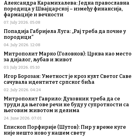
Александра Карамихалева: Једна православна
породица у Швајцарској – између финансија,
фармације и вечности
07. July 2026. 05:08
Попадија Габријела Луга: „Рај треба да почне у
породици“
04. July 2026. 12:08
Митрополит Марко (Головков): Црква као место
за дијалог, љубав и живот
03. July 2026. 05:10
Игор Борозан: Уметност је кроз култ Светог Саве
сачувала идентитет српског бића
02. July 2026. 04:24
Митрополит Гаврило: Духовник треба да се
труди да његове речи не буду у супротности са
његовим животом и делима
24. June 2026. 07:01
Епископ Порфирије (Шутов): Пир у време куге
није нешто ново у нашем свету