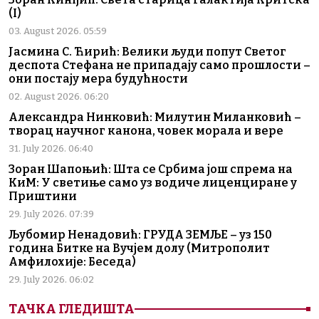
(I)
03. August 2026. 05:59
Јасмина С. Ћирић: Велики људи попут Светог
деспота Стефана не припадају само прошлости –
они постају мера будућности
02. August 2026. 06:20
Александра Нинковић: Милутин Миланковић –
творац научног канона, човек морала и вере
31. July 2026. 06:40
Зоран Шапоњић: Шта се Србима још спрема на
КиМ: У светиње само уз водиче лиценциране у
Приштини
29. July 2026. 07:39
Љубомир Ненадовић: ГРУДА ЗЕМЉЕ – уз 150
година Битке на Вучјем долу (Митрополит
Амфилохије: Беседа)
29. July 2026. 06:02
ТАЧКА ГЛЕДИШТА