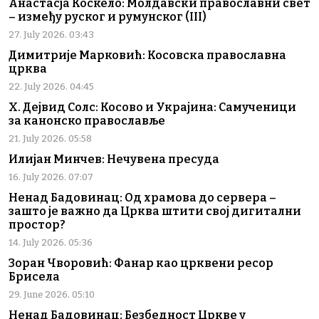
Анастасја Коскело: Молдавски православни свет
– између руског и румунског (III)
27. July 2026. 03:43
Димитрије Марковић: Косовска православна
црква
22. July 2026. 04:45
Х. Дејвид Солс: Косово и Украјина: Самученици
за канонско православље
21. July 2026. 05:58
Илијан Минчев: Нечувена пресуда
16. July 2026. 07:07
Ненад Бадовинац: Од храмова до сервера –
зашто је важно да Црква штити свој дигитални
простор?
14. July 2026. 05:36
Зоран Чворовић: Фанар као црквени ресор
Брисела
29. June 2026. 05:10
Ненад Бадовинац: Безбедност Цркве у