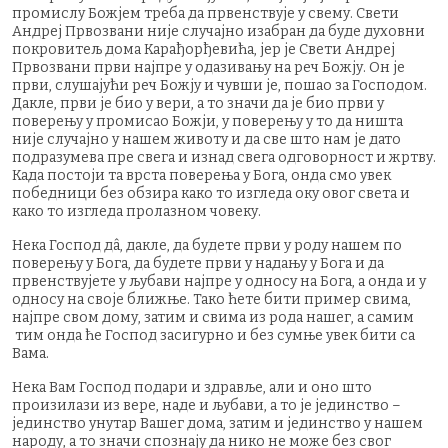
промислу Божјем треба да првенствује у свему. Свети
Андреј Првозвани није случајно изабран да буде духовни
покровитељ дома Карађорђевића, јер је Свети Андреј
Првозвани први најпре у одазивању на реч Божју. Он је
први, слушајући реч Божју и чувши је, пошао за Господом.
Дакле, први је био у вери, а то значи да је био први у
поверењу у промисао Божји, у поверењу у то да ништа
није случајно у нашем животу и да све што нам је дато
подразумева пре свега и изнад свега одговорност и жртву.
Када постоји та врста поверења у Бога, онда смо увек
победници без обзира како то изгледа оку овог света и
како то изгледа пролазном човеку.
Нека Господ дâ, дакле, да будете први у роду нашем по
поверењу у Бога, да будете први у надању у Бога и да
првенствујете у љубави најпре у односу на Бога, а онда и у
односу на своје ближње. Тако ћете бити пример свима,
најпре свом дому, затим и свима из рода нашег, а самим
тим онда ће Господ засигурно и без сумње увек бити са
Вама.
Нека Вам Господ подари и здравље, али и оно што
произилази из вере, наде и љубави, а то је јединство –
јединство унутар Вашег дома, затим и јединство у нашем
народу, а то значи спознају да нико не може без свог