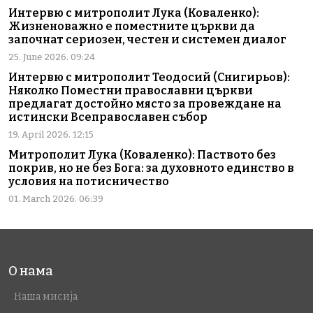
Интервю с митрополит Лука (Коваленко):
Жизненоважно е поместните църкви да
започнат сериозен, честен и системен диалог
25. June 2026. 09:24
Интервю с митрополит Теодосий (Снигирьов):
Няколко Поместни православни църкви
предлагат достойно място за провеждане на
истински Всеправославен събор
19. April 2026. 12:15
Митрополит Лука (Коваленко): Паството без
покрив, но не без Бога: за духовното единство в
условия на потисничество
01. March 2026. 06:39
О нама
Наша мисија