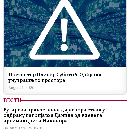
Презвитер Оливер Суботић: Одбрана
унутрашњих простора
August 1, 2026
ВЕСТИ
Бугарска православна дијаспора стала у
одбрану патријарха Данила од клевета
архимандрита Никанора
08. August 2026. 07:13