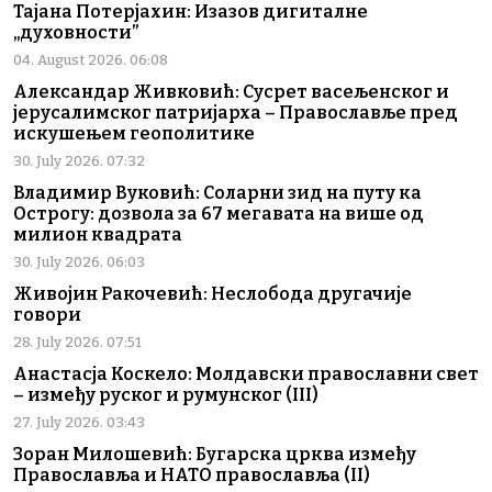
Тајана Потерјахин: Изазов дигиталне
„духовности”
04. August 2026. 06:08
Александар Живковић: Сусрет васељенског и
јерусалимског патријарха – Православље пред
искушењем геополитике
30. July 2026. 07:32
Владимир Вуковић: Соларни зид на путу ка
Острогу: дозвола за 67 мегавата на више од
милион квадрата
30. July 2026. 06:03
Живојин Ракочевић: Неслобода другачије
говори
28. July 2026. 07:51
Анастасја Коскело: Молдавски православни свет
– између руског и румунског (III)
27. July 2026. 03:43
Зоран Милошевић: Бугарска црква између
Православља и НАТО православља (II)