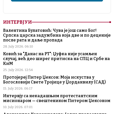
ИНТЕРВЈУИ
Валентина Булатовић: Чува је још само Бог!
Српска царска задужбина која две и по деценије
после рата и даље пропада
28. July 2026. 06:10
Ковић за "Данас на РТ": Џуфка није усамљен
случај, већ део ширег притиска на СПЦ и Србе на
КиМ
25. July 2026. 12:54
Протојереј Питер Џексон: Моја искуства у
Богословији Свете Тројице у Џорданвилу (САД)
15. July 2026. 06:17
Интервју са некадашњим протестантским
мисионаром — свештеником Питером Џексоном
10. July 2026. 07:01