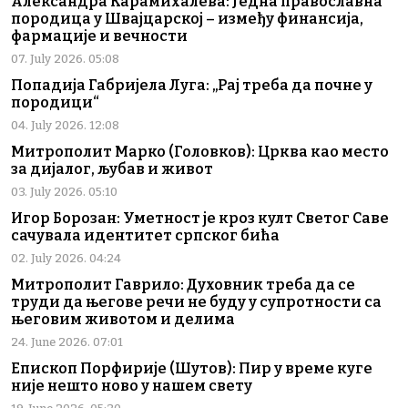
Александра Карамихалева: Једна православна
породица у Швајцарској – између финансија,
фармације и вечности
07. July 2026. 05:08
Попадија Габријела Луга: „Рај треба да почне у
породици“
04. July 2026. 12:08
Митрополит Марко (Головков): Црква као место
за дијалог, љубав и живот
03. July 2026. 05:10
Игор Борозан: Уметност је кроз култ Светог Саве
сачувала идентитет српског бића
02. July 2026. 04:24
Митрополит Гаврило: Духовник треба да се
труди да његове речи не буду у супротности са
његовим животом и делима
24. June 2026. 07:01
Епископ Порфирије (Шутов): Пир у време куге
није нешто ново у нашем свету