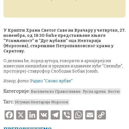
У Крипти Храма Светог Саве на Врачару у четвртак, 27.
новембра, од 18:30 биће представљене књиге
"Усамљеност" и "Дуг љубави" оца Нектарија
(Морозова), старешине Петропавловског храма у
Саратову.
О делима ће, поред аутора, говорити и архијерејски
намесник никшићки и уредник издавачке куће "Свевиђе",
протојереј-ставрофор Слободан Бобан Јокић.
Извор, фото
:
Радио "Cлово љубве"
Категорије:
Васељенско Православље
Руска црква
Вести
Тагс:
Игуман Нектарије Морозов
F
X
Li
V
T
V
W
E
C
a
n
K
el
ib
h
m
o