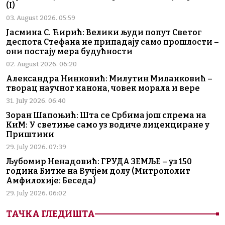
(I)
03. August 2026. 05:59
Јасмина С. Ћирић: Велики људи попут Светог
деспота Стефана не припадају само прошлости –
они постају мера будућности
02. August 2026. 06:20
Александра Нинковић: Милутин Миланковић –
творац научног канона, човек морала и вере
31. July 2026. 06:40
Зоран Шапоњић: Шта се Србима још спрема на
КиМ: У светиње само уз водиче лиценциране у
Приштини
29. July 2026. 07:39
Љубомир Ненадовић: ГРУДА ЗЕМЉЕ – уз 150
година Битке на Вучјем долу (Митрополит
Амфилохије: Беседа)
29. July 2026. 06:02
ТАЧКА ГЛЕДИШТА