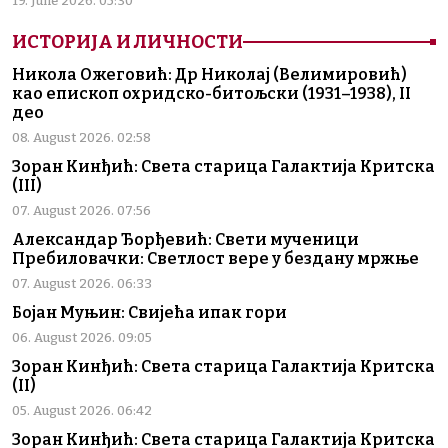
19. June 2026. 05:30
ИСТОРИЈА И ЛИЧНОСТИ
Никола Ожеговић: Др Николај (Велимировић)
као епископ охридско-битољски (1931–1938), II
део
08. August 2026. 02:58
Зоран Кинђић: Света старица Галактија Критска
(III)
07. August 2026. 07:56
Александар Ђорђевић: Свети мученици
Пребиловачки: Светлост вере у бездану мржње
07. August 2026. 06:33
Бојан Муњин: Свијећа ипак гори
06. August 2026. 09:05
Зоран Кинђић: Света старица Галактија Критска
(II)
05. August 2026. 06:42
Зоран Кинђић: Света старица Галактија Критска