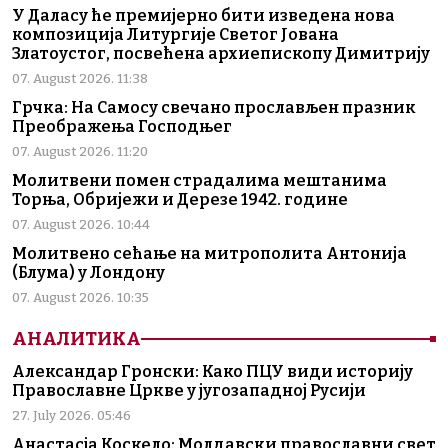
У Даласу ће премијерно бити изведена нова
композиција Литургије Светог Јована
Златоустог, посвећена архиепископу Димитрију
07. August 2026. 11:38
Грчка: На Самосу свечано прослављен празник
Преображења Господњег
07. August 2026. 11:20
Молитвени помен страдалима мештанима
Торња, Обријежи и Дерезе 1942. године
07. August 2026. 10:44
Молитвено сећање на митрополита Антонија
(Блума) у Лондону
07. August 2026. 10:35
АНАЛИТИКА
Александар Гронски: Како ПЦУ види историју
Православне Цркве у југозападној Русији
27. July 2026. 05:46
Анастасја Коскело: Молдавски православни свет