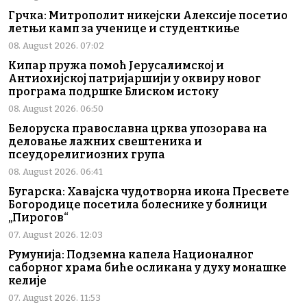
Грчка: Митрополит никејски Алексије посетио
летњи камп за ученице и студенткиње
08. August 2026. 07:02
Кипар пружа помоћ Јерусалимској и
Антиохијској патријаршији у оквиру новог
програма подршке Блиском истоку
08. August 2026. 06:50
Белоруска православна црква упозорава на
деловање лажних свештеника и
псеудорелигиозних група
08. August 2026. 06:41
Бугарска: Хавајска чудотворна икона Пресвете
Богородице посетила болеснике у болници
„Пирогов“
07. August 2026. 12:03
Румунија: Подземна капела Националног
саборног храма биће осликана у духу монашке
келије
07. August 2026. 11:53