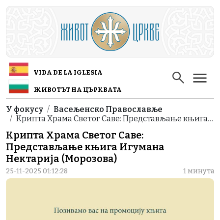
Skip to main content
VIDA DE LA IGLESIA
ЖИВОТЪТ НА ЦЪРКВАТА
Breadcrumb
У фокусу
Васељенско Православље
Крипта Храма Свeтог Саве: Представљање књига…
Крипта Храма Свeтог Саве:
Представљање књига Игумана
Нектарија (Морозова)
25-11-2025 01:12:28
1 минута