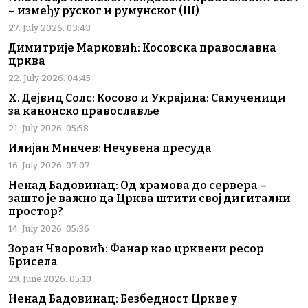
– између руског и румунског (III)
27. July 2026. 03:43
Димитрије Марковић: Косовска православна
црква
22. July 2026. 04:45
Х. Дејвид Солс: Косово и Украјина: Самученици
за канонско православље
21. July 2026. 05:58
Илијан Минчев: Нечувена пресуда
16. July 2026. 07:07
Ненад Бадовинац: Од храмова до сервера –
зашто је важно да Црква штити свој дигитални
простор?
14. July 2026. 05:36
Зоран Чворовић: Фанар као црквени ресор
Брисела
29. June 2026. 05:10
Ненад Бадовинац: Безбедност Цркве у