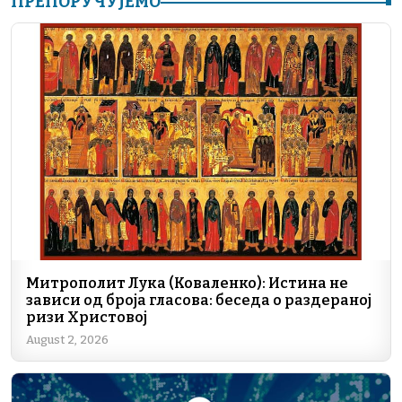
ПРЕПОРУЧУЈЕМО
c
k
e
er
at
ai
p
e
e
gr
s
l
y
b
dI
a
A
Li
o
n
m
p
n
o
p
k
k
Митрополит Лука (Коваленко): Истина не
зависи од броја гласова: беседа о раздераној
ризи Христовој
August 2, 2026