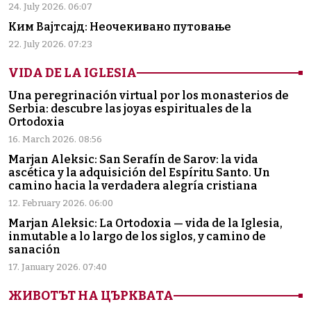
24. July 2026. 06:07
Ким Вајтсајд: Неочекивано путовање
22. July 2026. 07:23
VIDA DE LA IGLESIA
Una peregrinación virtual por los monasterios de
Serbia: descubre las joyas espirituales de la
Ortodoxia
16. March 2026. 08:56
Marjan Aleksic: San Serafín de Sarov: la vida
ascética y la adquisición del Espíritu Santo. Un
camino hacia la verdadera alegría cristiana
12. February 2026. 06:00
Marjan Aleksic: La Ortodoxia — vida de la Iglesia,
inmutable a lo largo de los siglos, y camino de
sanación
17. January 2026. 07:40
ЖИВОТЪТ НА ЦЪРКВАТА