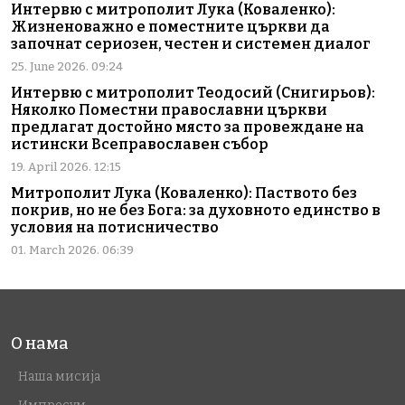
Интервю с митрополит Лука (Коваленко):
Жизненоважно е поместните църкви да
започнат сериозен, честен и системен диалог
25. June 2026. 09:24
Интервю с митрополит Теодосий (Снигирьов):
Няколко Поместни православни църкви
предлагат достойно място за провеждане на
истински Всеправославен събор
19. April 2026. 12:15
Митрополит Лука (Коваленко): Паството без
покрив, но не без Бога: за духовното единство в
условия на потисничество
01. March 2026. 06:39
О нама
Наша мисија