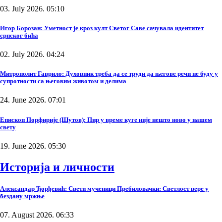
03. July 2026. 05:10
Игор Борозан: Уметност је кроз култ Светог Саве сачувала идентитет
српског бића
02. July 2026. 04:24
Митрополит Гаврило: Духовник треба да се труди да његове речи не буду у
супротности са његовим животом и делима
24. June 2026. 07:01
Епископ Порфирије (Шутов): Пир у време куге није нешто ново у нашем
свету
19. June 2026. 05:30
Историја и личности
Александар Ђорђевић: Свети мученици Пребиловачки: Светлост вере у
бездану мржње
07. August 2026. 06:33