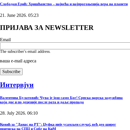
Слободан Ерић: Хришћанство – највећа и најпрогоњенија вера на планети
21. June 2026. 05:23
ПРИЈАВА ЗА NEWSLETTER
Email
The subscriber's email address.
ваша е-mail адреса
Интервјуи
Валентина Булатовић: Чува је још само Бог! Српска царска задужбина
која две и по деценије после рата и даље пропада
28. July 2026. 06:10
Ковић за "Данас на РТ": Џуфка није усамљен случај, већ део ширег
притиска на СПЦ и Србе на КиМ