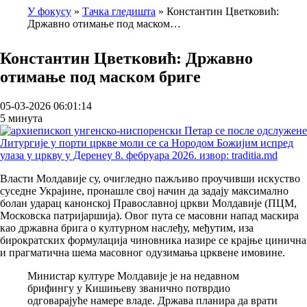
У фокусу
Тачка гледишта
Константин Цветковић:
Државно отимање под маском…
Breadcrumb
Константин Цветковић: Државно
отимање под маском бриге
05-03-2026 06:01:14
5 минута
Власти Молдавије су, очигледно пажљиво проучивши искуство
суседне Украјине, пронашле свој начин да задају максимално
болан ударац канонској Православној цркви Молдавије (ПЦМ,
Московска патријаршија). Овог пута се масовни напад маскира
као државна брига о културном наслеђу, међутим, иза
бирократских формулација чиновника назире се крајње цинична
и прагматична шема масовног одузимања црквене имовине.
Министар културе Молдавије је на недавном
брифингу у Кишињеву званично потврдио
одговарајуће намере владе. Држава планира да врати