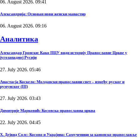
06. August 2026. 09:41
Александрија: Основан нови женски манастир
06. August 2026. 09:16
Аналитика
Александар Гронски: Како ПЦУ види историју Православне Цркве у
југозападној Русији
27. July 2026. 05:46
Анастасја Коскело: Молдавски православни свет – између руског и
румунског (III)
27. July 2026. 03:43
Димитрије Марковић: Косовска православна црква
22. July 2026. 04:45
Х. Дејвид Солс: Косово и Украјина: Самученици за канонско православље