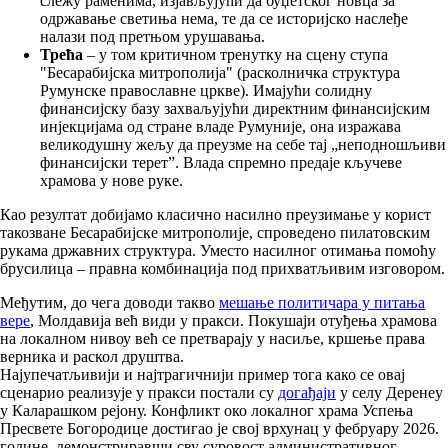
слежу раменима, изјављујући да буџетског новца за
одржавање светиња нема, те да се историјско наслеђе
налази под претњом урушавања.
Трећа
– у том критичном тренутку на сцену ступа
"Бесарабијска митрополија" (расколничка структура
Румунске православне цркве). Имајући солидну
финансијску базу захваљујући директним финансијским
инјекцијама од стране владе Румуније, она изражава
великодушну жељу да преузме на себе тај „неподношљиви
финансијски терет”. Влада спремно предаје кључеве
храмова у нове руке.
Као резултат добијамо класично насилно преузимање у корист
такозване Бесарабијске митрополије, спроведено пилатовским
рукама државних структура. Уместо насилног отимања помоћу
брусилица – правна комбинација под прихватљивим изговором.
Међутим, до чега доводи такво
мешање политичара у питања
вере
, Молдавија већ види у пракси. Покушаји отуђења храмова
на локалном нивоу већ се претварају у насиље, кршење права
верника и раскол друштва.
Најупечатљивији и најтрагичнији пример тога како се овај
сценарио реализује у пракси постали су
догађаји
у селу Деренеу
у Каларашком рејону. Конфликт око локалног храма Успења
Пресвете Богородице достигао је свој врхунац у фебруару 2026.
године, демонстриравши сву суровост административног