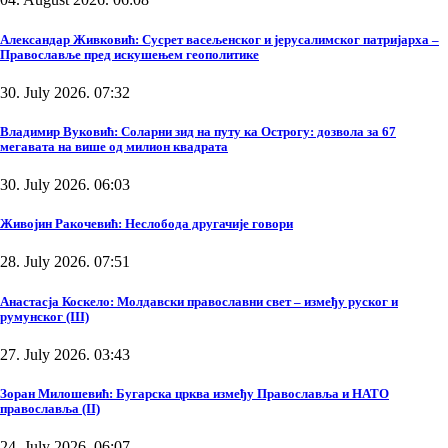
Александар Живковић: Сусрет васељенског и јерусалимског патријарха –
Православље пред искушењем геополитике
30. July 2026. 07:32
Владимир Вуковић: Соларни зид на путу ка Острогу: дозвола за 67
мегавата на више од милион квадрата
30. July 2026. 06:03
Живојин Ракочевић: Неслобода другачије говори
28. July 2026. 07:51
Анастасја Коскело: Молдавски православни свет – између руског и
румунског (III)
27. July 2026. 03:43
Зоран Милошевић: Бугарска црква између Православља и НАТО
православља (II)
24. July 2026. 06:07