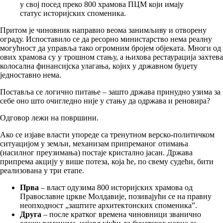
у свој посед преко 800 храмова ПЦМ који имају
статус историјских споменика.
Притом је чиновник направио веома занимљиву и отворену
ограду. Испоставило се да ресорно министарство нема реалну
могућност да управља тако огромним бројем објеката. Многи од
ових храмова су у трошном стању, а њихова рестаурација захтева
колосална финансијска улагања, којих у државном буџету
једноставно нема.
Поставља се логично питање – зашто држава принудно узима за
себе оно што очигледно није у стању да одржава и реновира?
Одговор лежи на површини.
Ако се изјаве власти упореде са тренутном верско-политичком
ситуацијом у земљи, механизам припреманог отимања
(насилног преузимања) постаје кристално јасан. Држава
припрема акцију у више потеза, која ће, по свему судећи, бити
реализована у три етапе.
Прва
– власт одузима 800 историјских храмова од
Православне цркве Молдавије, позивајући се на правну
неопходност „заштите архитектонских споменика”.
Друга
– после кратког времена чиновници званично