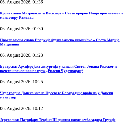
06. August 2026. 01:36
Крсна слава Митрополита Василија – Свети пророк Илија прослављен у
манастиру Раковац
06. August 2026. 01:30
Прослављена слава Епархије будимљанско-никшићке – Света Марија
Магдалина
06. August 2026. 01:23
Бугарска: Архијерејска литургија у капели Светог Јована Рилског и
почетак поклоничког пута „Рилски Чудотворац“
06. August 2026. 10:25
Чудотворна Донска икона Пресвете Богородице враћена у Донски
манастир
06. August 2026. 10:12
Јерусалим: Патријарх Теофил III примио новог амбасадора Грузије