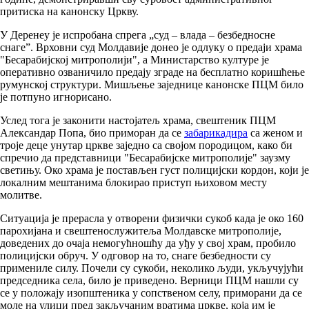
притиска на канонску Цркву.
У Деренеу је испробана спрега „суд – влада – безбедносне
снаге”. Врховни суд Молдавије донео је одлуку о предаји храма
"Бесарабијској митрополији", а Министарство културе је
оперативно озваничило предају зграде на бесплатно коришћење
румунској структури. Мишљење заједнице канонске ПЦМ било
је потпуно игнорисано.
Услед тога је законити настојатељ храма, свештеник ПЦМ
Александар Попа, био приморан да се
забарикадира
са женом и
троје деце унутар цркве заједно са својом породицом, како би
спречио да представници "Бесарабијске митрополије" заузму
светињу. Око храма је постављен густ полицијски кордон, који је
локалним мештанима блокирао приступ њиховом месту
молитве.
Ситуација је прерасла у отворени физички сукоб када је око 160
парохијана и свештенослужитеља Молдавске митрополије,
доведених до очаја немогућношћу да уђу у свој храм, пробило
полицијски обруч. У одговор на то, снаге безбедности су
примениле силу. Почели су сукоби, неколико људи, укључујући
председника села, било је приведено. Верници ПЦМ нашли су
се у положају изопштеника у сопственом селу, приморани да се
моле на улици пред закључаним вратима цркве, која им је