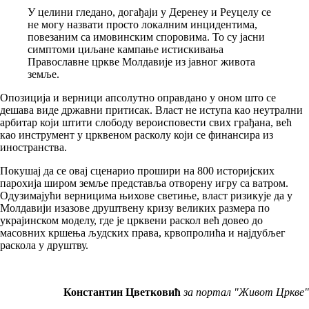
У целини гледано, догађаји у Деренеу и Реуцелу се
не могу назвати просто локалним инцидентима,
повезаним са имовинским споровима. То су јасни
симптоми циљане кампање истискивања
Православне цркве Молдавије из јавног живота
земље.
Опозиција и верници апсолутно оправдано у оном што се
дешава виде државни притисак. Власт не иступа као неутрални
арбитар који штити слободу вероисповести свих грађана, већ
као инструмент у црквеном расколу који се финансира из
иностранства.
Покушај да се овај сценарио прошири на 800 историјских
парохија широм земље представља отворену игру са ватром.
Одузимајући верницима њихове светиње, власт ризикује да у
Молдавији изазове друштвену кризу великих размера по
украјинском моделу, где је црквени раскол већ довео до
масовних кршења људских права, крвопролића и најдубљег
раскола у друштву.
Константин Цветковић
за портал "Живот Цркве"