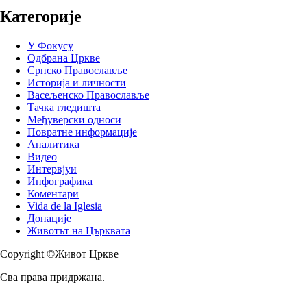
Категорије
У Фокусу
Одбрана Цркве
Српско Православље
Историја и личности
Васељенско Православље
Тачка гледишта
Међуверски односи
Повратне информације
Аналитика
Видео
Интервјуи
Инфографика
Коментари
Vida de la Iglesia
Донације
Животът на Църквата
Copyright ©Живот Цркве
Сва права придржана.