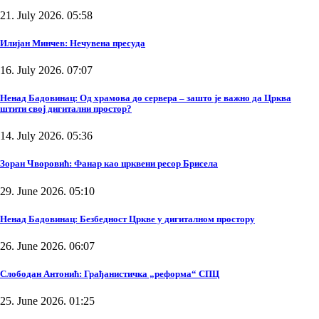
21. July 2026. 05:58
Илијан Минчев: Нечувена пресуда
16. July 2026. 07:07
Ненад Бадовинац: Од храмова до сервера – зашто је важно да Црква
штити свој дигитални простор?
14. July 2026. 05:36
Зоран Чворовић: Фанар као црквени ресор Брисела
29. June 2026. 05:10
Ненад Бадовинац: Безбедност Цркве у дигиталном простору
26. June 2026. 06:07
Слободан Антонић: Грађанистичка „реформа“ СПЦ
25. June 2026. 01:25