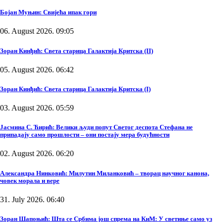
Бојан Муњин: Свијећа ипак гори
06. August 2026. 09:05
Зоран Кинђић: Света старица Галактија Критска (II)
05. August 2026. 06:42
Зоран Кинђић: Света старица Галактија Критска (I)
03. August 2026. 05:59
Јасмина С. Ћирић: Велики људи попут Светог деспота Стефана не
припадају само прошлости – они постају мера будућности
02. August 2026. 06:20
Александра Нинковић: Милутин Миланковић – творац научног канона,
човек морала и вере
31. July 2026. 06:40
Зоран Шапоњић: Шта се Србима још спрема на КиМ: У светиње само уз