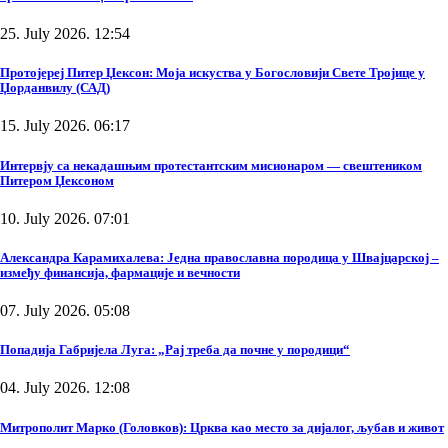
25. July 2026. 12:54
Протојереј Питер Џексон: Моја искуства у Богословији Свете Тројице у
Џорданвилу (САД)
15. July 2026. 06:17
Интервју са некадашњим протестантским мисионаром — свештеником
Питером Џексоном
10. July 2026. 07:01
Александра Карамихалева: Једна православна породица у Швајцарској –
између финансија, фармације и вечности
07. July 2026. 05:08
Попадија Габријела Луга: „Рај треба да почне у породици“
04. July 2026. 12:08
Митрополит Марко (Головков): Црква као место за дијалог, љубав и живот