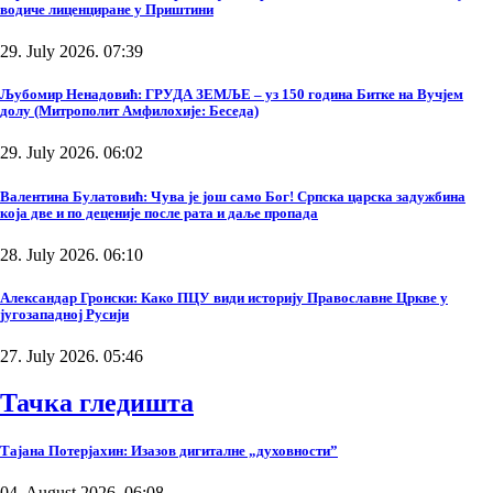
водиче лиценциране у Приштини
29. July 2026. 07:39
Љубомир Ненадовић: ГРУДА ЗЕМЉЕ – уз 150 година Битке на Вучјем
долу (Митрополит Амфилохије: Беседа)
29. July 2026. 06:02
Валентина Булатовић: Чува је још само Бог! Српска царска задужбина
која две и по деценије после рата и даље пропада
28. July 2026. 06:10
Александар Гронски: Како ПЦУ види историју Православне Цркве у
југозападној Русији
27. July 2026. 05:46
Тачка гледишта
Тајана Потерјахин: Изазов дигиталне „духовности”
04. August 2026. 06:08