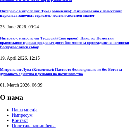
Интервю с митрополит Лука (Коваленко): Жизненоважно е поместните
църкви да започнат сериозен, честен и системен диалог
25. June 2026. 09:24
Интервю с митрополит Теодосий (Снигирьов): Няколко Поместни
православни църкви предлагат достойно място за провеждане на истински
Всеправославен събор
19. April 2026. 12:15
Митрополит Лука (Коваленко): Паството без покрив, но не без Бога: за
духовното единство в условия на потисничество
01. March 2026. 06:39
О нама
Наша мисија
Импресум
Контакт
Политика коришћења