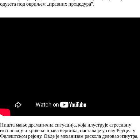
одузета под окриљем „правних процедура”.
Ништа мање драматична ситуација, која илуструје агресивну
експанзију и кршење права верника, настала је у селу Реуцел у
Фалештском рејону. Овде је механизам раскола деловао изнутра,