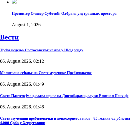
Презвитер Оливер Суботић: Одбрана унутрашњих простора
August 1, 2026
Вести
Трећа недеља Светосавског кампа у Шејдленду
06. August 2026. 02:12
Молитвено сећање на Свете мученике Пребиловачке
06. August 2026. 01:49
Свети Пантелејмон, слава цркве на Дивчибарама, служи Епископ Исихије
06. August 2026. 01:46
Свети мученици пребиловачки и доњохерцеговачки – 85 година од убиства
4.000 Срба у Херцеговини