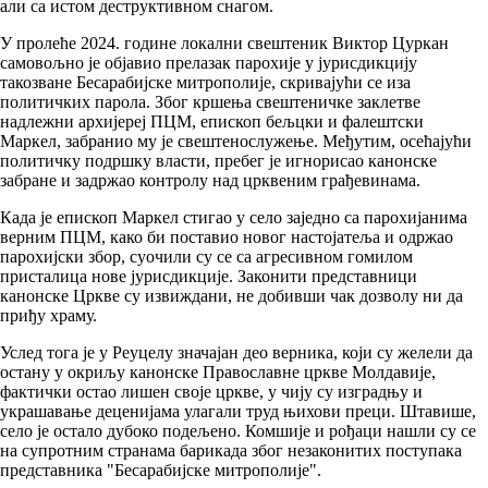
али са истом деструктивном снагом.
У пролеће 2024. године локални свештеник Виктор Цуркан
самовољно је објавио прелазак парохије у јурисдикцију
такозване Бесарабијске митрополије, скривајући се иза
политичких парола. Због кршења свештеничке заклетве
надлежни архијереј ПЦМ, епископ бељцки и фалештски
Маркел, забранио му је свештенослужење. Међутим, осећајући
политичку подршку власти, пребег је игнорисао канонске
забране и задржао контролу над црквеним грађевинама.
Када је епископ Маркел стигао у село заједно са парохијанима
верним ПЦМ, како би поставио новог настојатеља и одржао
парохијски збор, суочили су се са агресивном гомилом
присталица нове јурисдикције. Законити представници
канонске Цркве су извиждани, не добивши чак дозволу ни да
приђу храму.
Услед тога је у Реуцелу значајан део верника, који су желели да
остану у окриљу канонске Православне цркве Молдавије,
фактички остао лишен своје цркве, у чију су изградњу и
украшавање деценијама улагали труд њихови преци. Штавише,
село је остало дубоко подељено. Комшије и рођаци нашли су се
на супротним странама барикада због незаконитих поступака
представника "Бесарабијске митрополије".