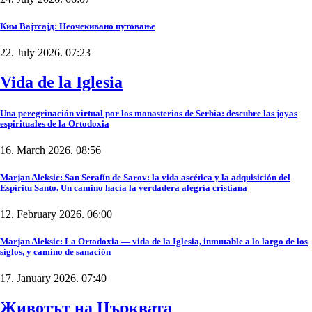
Ким Вајтсајд: Неочекивано путовање
22. July 2026. 07:23
Vida de la Iglesia
Una peregrinación virtual por los monasterios de Serbia: descubre las joyas
espirituales de la Ortodoxia
16. March 2026. 08:56
Marjan Aleksic: San Serafín de Sarov: la vida ascética y la adquisición del
Espíritu Santo. Un camino hacia la verdadera alegría cristiana
12. February 2026. 06:00
Marjan Aleksic: La Ortodoxia — vida de la Iglesia, inmutable a lo largo de los
siglos, y camino de sanación
17. January 2026. 07:40
Животът на Църквата