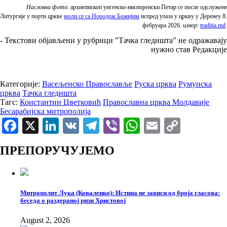
Насловна фото
: архиепископ унгенско-ниспоренски Петар се после одслужене
Литургије у порти цркве
моли се са Нородом Божијим
испред улаза у цркву у Деренеу 8.
фебруара 2026.
извор
:
traditia.md
- Текстови објављени у рубрици "Тачка гледишта" не одражавају
нужно став Редакције
Категорије:
Васељенско Православље
Руска црква
Румунска
црква
Тачка гледишта
Тагс:
Константин Цветковић
Православна црква Молдавије
Бесарабијска митрополија
Facebook
X
LinkedIn
VK
Telegram
Viber
WhatsApp
Email
Copy
Link
ПРЕПОРУЧУЈЕМО
Митрополит Лука (Коваленко): Истина не зависи од броја гласова:
беседа о раздераној ризи Христовој
August 2, 2026