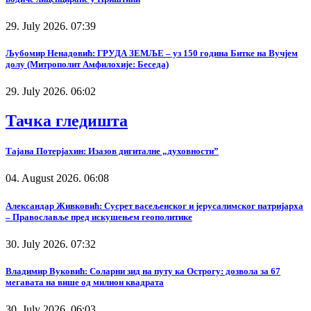
29. July 2026. 07:39
Љубомир Ненадовић: ГРУДА ЗЕМЉЕ – уз 150 година Битке на Вучјем
долу (Митрополит Амфилохије: Беседа)
29. July 2026. 06:02
Тачка гледишта
Тајана Потерјахин: Изазов дигиталне „духовности”
04. August 2026. 06:08
Александар Живковић: Сусрет васељенског и јерусалимског патријарха
– Православље пред искушењем геополитике
30. July 2026. 07:32
Владимир Вуковић: Соларни зид на путу ка Острогу: дозвола за 67
мегавата на више од милион квадрата
30. July 2026. 06:03