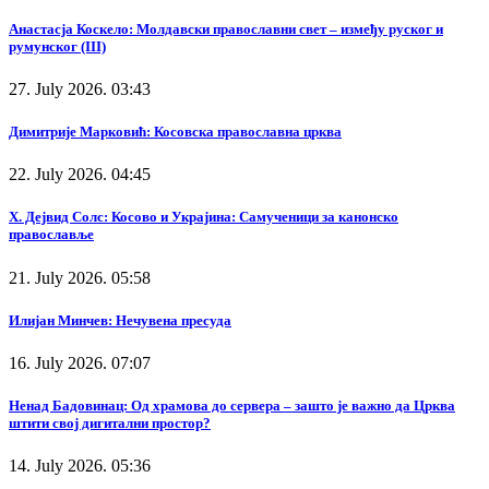
Анастасја Коскело: Молдавски православни свет – између руског и
румунског (III)
27. July 2026. 03:43
Димитрије Марковић: Косовска православна црква
22. July 2026. 04:45
Х. Дејвид Солс: Косово и Украјина: Самученици за канонско
православље
21. July 2026. 05:58
Илијан Минчев: Нечувена пресуда
16. July 2026. 07:07
Ненад Бадовинац: Од храмова до сервера – зашто је важно да Црква
штити свој дигитални простор?
14. July 2026. 05:36