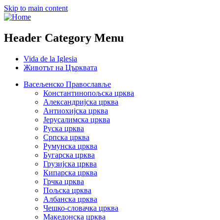
Skip to main content
Header Category Menu
Vida de la Iglesia
Животът на Църквата
Васељенско Православље
Константинопољска црква
Александријска црква
Антиохијска црква
Јерусалимска црква
Руска црква
Српска црква
Румунска црква
Бугарска црква
Грузијска црква
Кипарска црква
Грчка црква
Пољска црква
Албанска црква
Чешко-словачка црква
Македонска црква