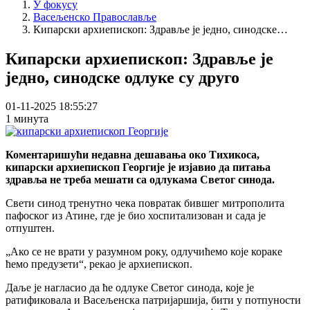
У фокусу
Васељенско Православље
Кипарски архиепископ: Здравље је једно, синодске…
Кипарски архиепископ: Здравље је
једно, синодске одлуке су друго
01-11-2025 18:55:27
1 минута
Коментаришући недавна дешавања око Тихикоса,
кипарски архиепископ Георгије је изјавио да питања
здравља не треба мешати са одлукама Светог синода.
Свети синод тренутно чека повратак бившег митрополита
пафоског из Атине, где је био хоспитализован и сада је
отпуштен.
„Ако се не врати у разумном року, одлучићемо које кораке
ћемо предузети“, рекао је архиепископ.
Даље је нагласио да ће одлуке Светог синода, које је
ратификовала и Васељенска патријаршија, бити у потпуности