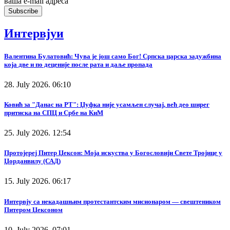
ваша е-mail адреса
Интервјуи
Валентина Булатовић: Чува је још само Бог! Српска царска задужбина
која две и по деценије после рата и даље пропада
28. July 2026. 06:10
Ковић за "Данас на РТ": Џуфка није усамљен случај, већ део ширег
притиска на СПЦ и Србе на КиМ
25. July 2026. 12:54
Протојереј Питер Џексон: Моја искуства у Богословији Свете Тројице у
Џорданвилу (САД)
15. July 2026. 06:17
Интервју са некадашњим протестантским мисионаром — свештеником
Питером Џексоном
10. July 2026. 07:01