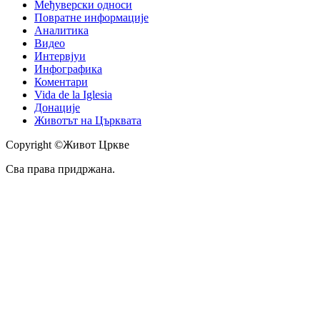
Међуверски односи
Повратне информације
Аналитика
Видео
Интервјуи
Инфографика
Коментари
Vida de la Iglesia
Донације
Животът на Църквата
Copyright ©Живот Цркве
Сва права придржана.