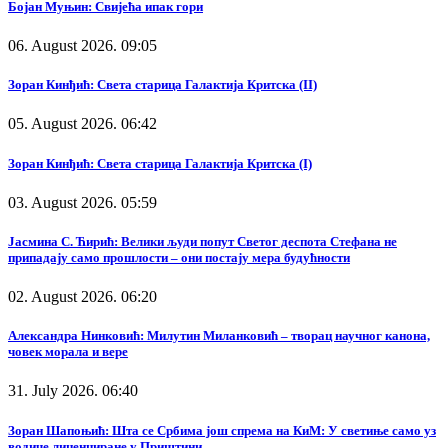
Бојан Муњин: Свијећа ипак гори
06. August 2026. 09:05
Зоран Кинђић: Света старица Галактија Критска (II)
05. August 2026. 06:42
Зоран Кинђић: Света старица Галактија Критска (I)
03. August 2026. 05:59
Јасмина С. Ћирић: Велики људи попут Светог деспота Стефана не
припадају само прошлости – они постају мера будућности
02. August 2026. 06:20
Александра Нинковић: Милутин Миланковић – творац научног канона,
човек морала и вере
31. July 2026. 06:40
Зоран Шапоњић: Шта се Србима још спрема на КиМ: У светиње само уз
водиче лиценциране у Приштини