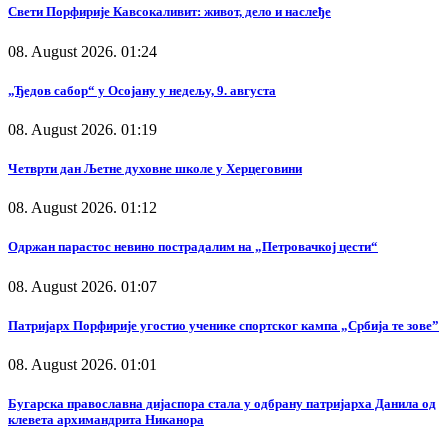
Свети Порфирије Кавсокаливит: живот, дело и наслеђе
08. August 2026. 01:24
„Ђедов сабор“ у Осојану у недељу, 9. августа
08. August 2026. 01:19
Четврти дан Љетне духовне школе у Херцеговини
08. August 2026. 01:12
Одржан парастос невино пострадалим на „Петровачкој цести“
08. August 2026. 01:07
Патријарх Порфирије угостио ученике спортског кампа „Србија те зове”
08. August 2026. 01:01
Бугарска православна дијаспора стала у одбрану патријарха Данила од
клевета архимандрита Никанора