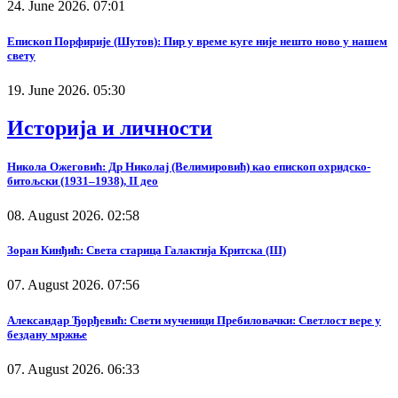
24. June 2026. 07:01
Епископ Порфирије (Шутов): Пир у време куге није нешто ново у нашем
свету
19. June 2026. 05:30
Историја и личности
Никола Ожеговић: Др Николај (Велимировић) као епископ охридско-
битољски (1931–1938), II део
08. August 2026. 02:58
Зоран Кинђић: Света старица Галактија Критска (III)
07. August 2026. 07:56
Александар Ђорђевић: Свети мученици Пребиловачки: Светлост вере у
бездану мржње
07. August 2026. 06:33