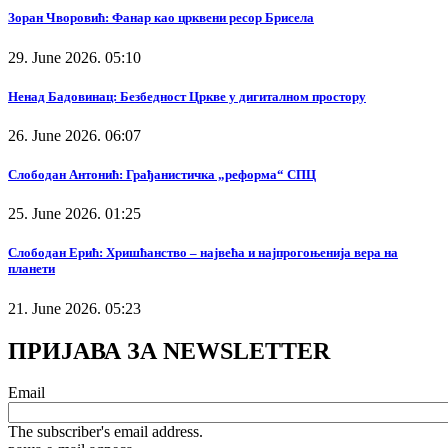
Зоран Чворовић: Фанар као црквени ресор Брисела
29. June 2026. 05:10
Ненад Бадовинац: Безбедност Цркве у дигиталном простору
26. June 2026. 06:07
Слободан Антонић: Грађанистичка „реформа“ СПЦ
25. June 2026. 01:25
Слободан Ерић: Хришћанство – највећа и најпрогоњенија вера на
планети
21. June 2026. 05:23
ПРИЈАВА ЗА NEWSLETTER
Email
The subscriber's email address.