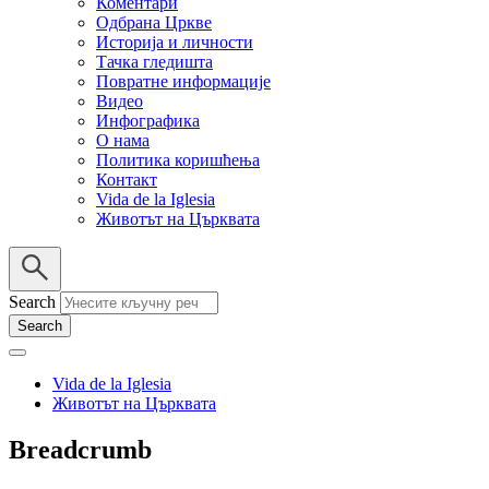
Коментари
Одбрана Цркве
Историја и личности
Тачка гледишта
Повратне информације
Видео
Инфографика
О нама
Политика коришћења
Контакт
Vida de la Iglesia
Животът на Църквата
Search
Vida de la Iglesia
Животът на Църквата
Breadcrumb