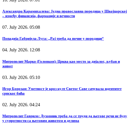
Александра Карамихалева: Једна православна породица у Швајцарској
– између финансија, фармације и вечности
07. July 2026. 05:08
Попадија Габријела Луга: „Рај треба да почне у породици“
04. July 2026. 12:08
Митрополит Марко (Головков): Црква као место за дијалог, љубав и
живот
03. July 2026. 05:10
Игор Борозан: Уметност је кроз култ Светог Саве сачувала идентитет
српског бића
02. July 2026. 04:24
Митрополит Гаврило: Духовник треба да се труди да његове речи не буду
у супротности са његовим животом и делима