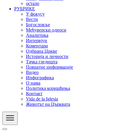
остало
РУБРИКЕ
У фокусу
Вести
Богословље
Међуверски односи
Аналитика
Интервјуи
Коментари
Одбрана Цркве
Историја и личности
Тачка гледишта
Повратне информације
Видео
Инфографика
О нама
Политика коришћења
Контакт
Vida de la Iglesia
Животът на Църквата