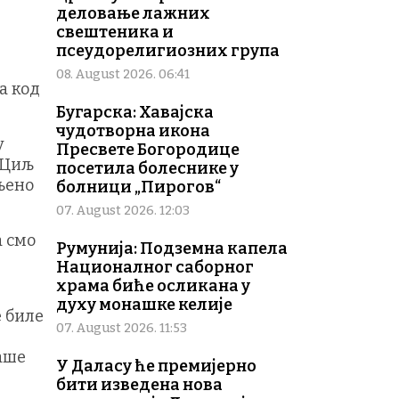
деловање лажних
свештеника и
псеудорелигиозних група
08. August 2026. 06:41
а код
Бугарска: Хавајска
чудотворна икона
у
Пресвете Богородице
 Циљ
посетила болеснике у
пљено
болници „Пирогов“
07. August 2026. 12:03
а смо
Румунија: Подземна капела
Националног саборног
храма биће осликана у
духу монашке келије
е биле
07. August 2026. 11:53
наше
У Даласу ће премијерно
бити изведена нова