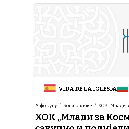
Skip to main content
Header Category M
VIDA DE LA IGLESIA
Breadcrumb
У фокусу
Богословље
ХОК „Млади з
ХОК „Млади за Кос
сакупио и подијели