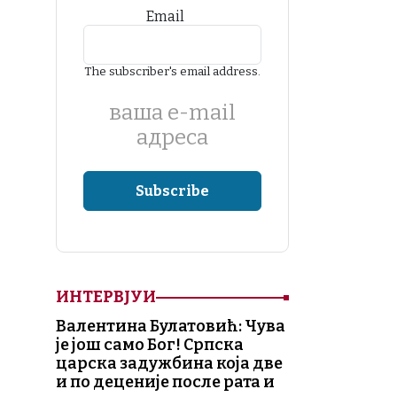
Email
The subscriber's email address.
ваша е-mail
адреса
ИНТЕРВЈУИ
Валентина Булатовић: Чува
је још само Бог! Српска
царска задужбина која две
и по деценије после рата и