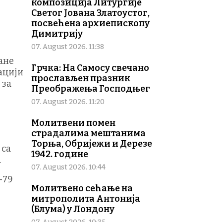
композиција Литургије
Светог Јована Златоустог,
посвећена архиепископу
Димитрију
07. August 2026. 11:38
ане
Грчка: На Самосу свечано
ацији
прослављен празник
 за
Преображења Господњег
07. August 2026. 11:20
Молитвени помен
страдалима мештанима
Торња, Обријежи и Дерезе
 са
1942. године
.
07. August 2026. 10:44
-79
Молитвено сећање на
митрополита Антонија
(Блума) у Лондону