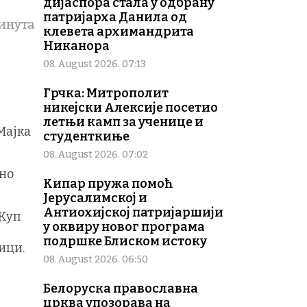
дијаспора стала у одбрану
патријарха Данила од
инута
клевета архимандрита
Никанора
08. August 2026. 07:13
Грчка: Митрополит
никејски Алексије посетио
летњи камп за ученице и
Мајка
студенткиње
08. August 2026. 07:02
лно
Кипар пружа помоћ
Јерусалимској и
Антиохијској патријаршији
„Куп
у оквиру новог програма
подршке Блиском истоку
ици.
08. August 2026. 06:50
Белоруска православна
црква упозорава на