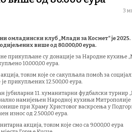
3 м
и омладински клуб „Млади за Космет“ је 2025.
одијељених више од 80.000,00 еура.
дине прикупљане су донације за Народне кухиње „
купљено 10.000,00 еура.
акција, током које се сакупљала помоћ за соција
 је прикупљених 12.500,00 еура.
ан јубиларни 11. хуманитарни фудбалски турнир 
ионално намијењен Народној кухињи Митрополије
ионише при Храму Христовог васкрсења у Подгор
н износ од 2.500,00 еура.
тарна акција, током које смо са 9.000,00 еура
мјеста Горње Кусце.