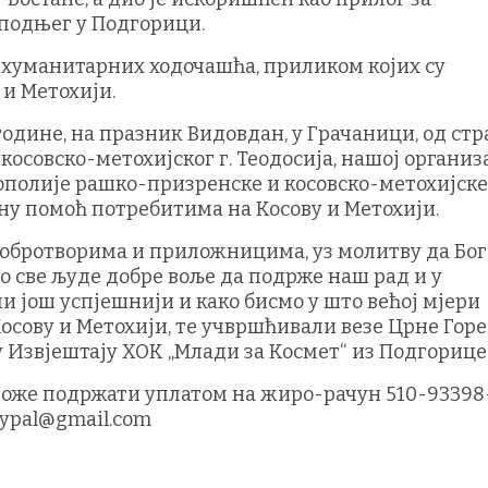
подњег у Подгорици.
 хуманитарних ходочашћа, приликом којих су
 и Метохији.
одине, на празник Видовдан, у Грачаници, од стр
осовско-метохијског г. Теодосија, нашој организ
ополије рашко-призренске и косовско-метохијске
ну помоћ потребитима на Косову и Метохији.
обротворима и приложницима, уз молитву да Бог
мо све људе добре воље да подрже наш рад и у
 још успјешнији и како бисмо у што већој мјери
осову и Метохији, те учвршћивали везе Црне Горе
 Извјештају ХОК „Млади за Космет“ из Подгорице
 може подржати уплатом на жиро-рачун 510-93398
aypal@gmail.com