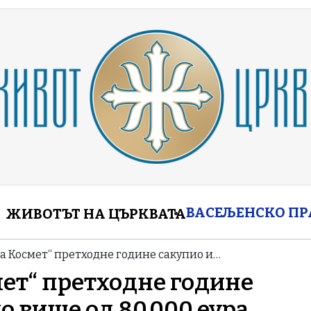
enu
ВАСЕЉЕНСКО П
ЖИВОТЪТ НА ЦЪРКВАТА
а Космет“ претходне године сакупио и…
мет“ претходне године
о више од 80.000 еура