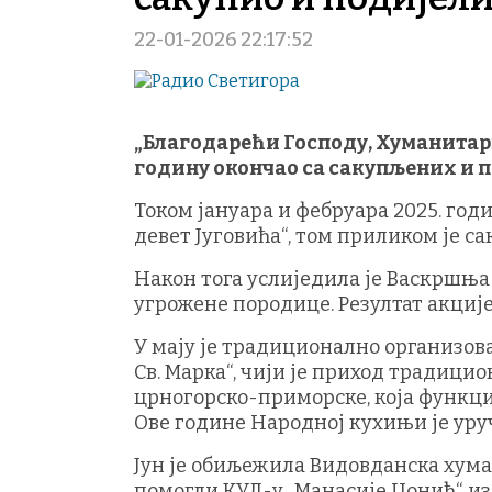
22-01-2026 22:17:52
„Благодарећи Господу, Хуманитарн
годину окончао са сакупљених и п
Током јануара и фебруара 2025. го
девет Југовића“, том приликом је са
Након тога услиједила је Васкршња 
угрожене породице. Резултат акције
У мају је традиционално организов
Св. Марка“, чији је приход традиц
црногорско-приморске, која функц
Ове године Народној кухињи је уручe
Јун је обиљежила Видовданска хумани
помогли КУД-у „Манасије Цонић“ из 