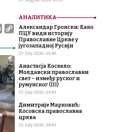
07. August 2026. 10:35
АНАЛИТИКА
W
E
C
Александар Гронски: Како
ПЦУ види историју
m
o
Православне Цркве у
ai
p
југозападној Русији
l
y
27. July 2026. 05:46
Li
Анастасја Коскело:
Молдавски православни
n
свет – између руског и
k
румунског (III)
27. July 2026. 03:43
Димитрије Марковић:
Косовска православна
црква
22. July 2026. 04:45