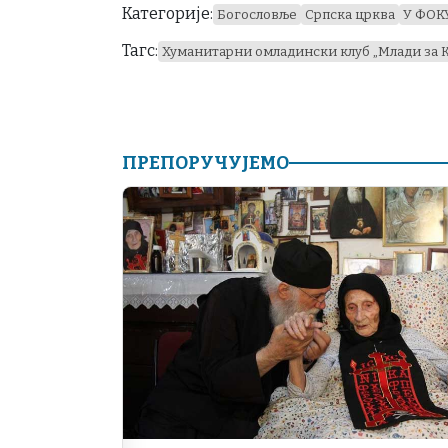
Категорије:
Богословље
Српска црква
У ФОК
Тагс:
Хуманитарни омладински клуб „Млади за 
ПРЕПОРУЧУЈЕМО