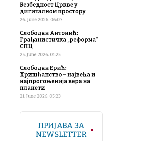
Безбедност Цркве у
дигиталном простору
26. June 2026. 06:07
Слободан Антонић:
Грађанистичка „реформа“
СПЦ
25. June 2026. 01:25
Слободан Ерић:
Хришћанство – највећа и
најпрогоњенија вера на
планети
21. June 2026. 05:23
ПРИЈАВА ЗА
NEWSLETTER