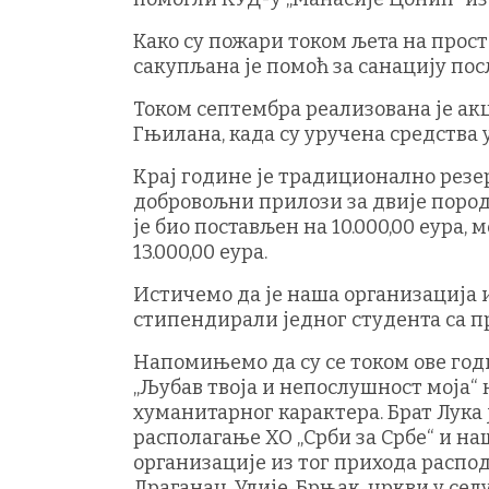
Како су пожари током љета на прос
сакупљана је помоћ за санацију посљ
Током септембра реализована је ак
Гњилана, када су уручена средства у
Крај године је традиционално резе
добровољни прилози за двије поро
је био постављен на 10.000,00 еура,
13.000,00 еура.
Истичемо да је наша организација и
стипендирали једног студента са про
Напомињемо да су се током ове го
„Љубав твоја и непослушност моја“ 
хуманитарног карактера. Брат Лука 
располагање ХО „Срби за Србе“ и на
организације из тог прихода распод
Драганац, Улије, Брњак, цркви у сел