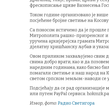
фрескописање цркве Вазнесења Гос
Током године организовано је више
посјећене бројне светиње на Косову
Са поносом истичемо да је прошле г
Митрополита рашко-призренског и к
уручена архијерејска грамата Митр
дјелатну хришћанску љубав и указа
Овом приликом захваљујемо свим д
свима добро врати, као и да позове
наредним годинама, како бисмо били
помагали светиње и наш народ на К
светом српском земљом-наводи се у
Подсјећају да се рад организације
или путем PayPal сервиса: hokmzk.p
Извор, фото
:
Радио Светигора