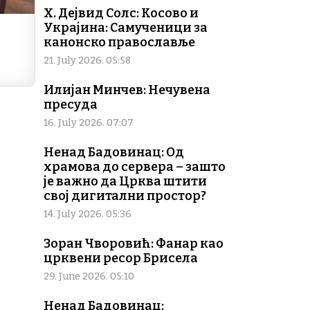
Х. Дејвид Солс: Косово и
Украјина: Самученици за
канонско православље
21. July 2026. 05:58
Илијан Минчев: Нечувена
пресуда
16. July 2026. 07:07
Ненад Бадовинац: Од
храмова до сервера – зашто
је важно да Црква штити
свој дигитални простор?
14. July 2026. 05:36
Зоран Чворовић: Фанар као
црквени ресор Брисела
29. June 2026. 05:10
Ненад Бадовинац: