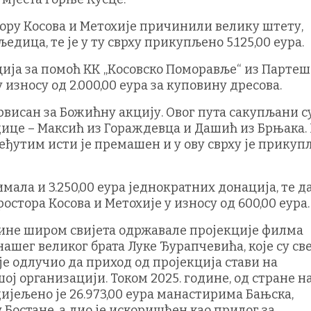
тору Косова и Метохије причинили велику штету,
едица, те је у ту сврху прикупљено 5.125,00 еура.
ција за помоћ КК „Косовско Поморавље“ из Партеш
 износу од 2.000,00 еура за куповину дресова.
рвисан за Божићну акцију. Овог пута сакупљани с
дице – Максић из Гораждевца и Дашић из Брњака.
 међутим исти је премашен и у ову сврху је прику
мала и 3.250,00 еура једнократних донација, те д
стора Косова и Метохије у износу од 600,00 еура.
дине широм свијета одржавале пројекције филма
нашег великог брата Луке Ђурапчевића, које су св
је одлучио да приход од пројекција стави на
шој организацији. Током 2025. године, од стране 
ијељено је 26.973,00 еура манастирима Бањска,
у Бостанe, а дио је искоришћен као прилог за