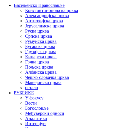
Васељенско Православље
Константинопољска црква
Александријска црква
Антиохијска црква
Јерусалимска црква
Руска црква
Српска црква
Румунска црква
Бугарска црква
Грузијска црква
Кипарска црква
Грчка црква
Пољска црква
Албанска црква
Чешко-словачка црква
Македонска црква
остало
РУБРИКЕ
У фокусу
Вести
Богословље
Међуверски односи
Аналитика
Интервјуи