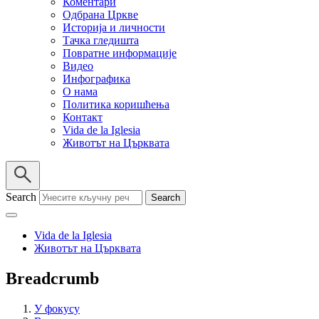
Коментари
Одбрана Цркве
Историја и личности
Тачка гледишта
Повратне информације
Видео
Инфографика
О нама
Политика коришћења
Контакт
Vida de la Iglesia
Животът на Църквата
Search
Vida de la Iglesia
Животът на Църквата
Breadcrumb
У фокусу