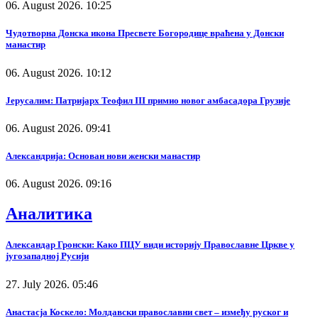
06. August 2026. 10:25
Чудотворна Донска икона Пресвете Богородице враћена у Донски
манастир
06. August 2026. 10:12
Јерусалим: Патријарх Теофил III примио новог амбасадора Грузије
06. August 2026. 09:41
Александрија: Основан нови женски манастир
06. August 2026. 09:16
Аналитика
Александар Гронски: Како ПЦУ види историју Православне Цркве у
југозападној Русији
27. July 2026. 05:46
Анастасја Коскело: Молдавски православни свет – између руског и