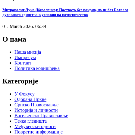
Митрополит Лука (Коваленко): Паството без покрив, но не без Бога: за
духовното единство в условия на потисничество
01. March 2026. 06:39
О нама
Наша мисија
Импресум
Контакт
Политика коришћења
Категорије
У Фокусу
Одбрана Цркве
Српско Православље
Историја и личности
Васељенско Православље
Тачка гледишта
Међуверски односи
Повратне информације