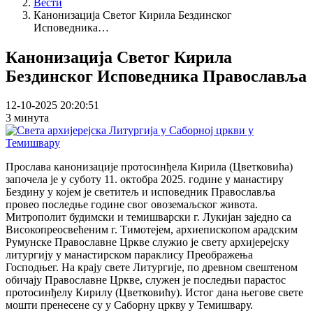
Вести
Канонизација Светог Кирила Бездинског
Исповедника…
Канонизација Светог Кирила
Бездинског Исповедника Православља
12-10-2025 20:20:51
3 минута
Прослава канонизације протосинђела Кирила (Цветковића)
започела је у суботу 11. октобра 2025. године у манастиру
Бездину у којем је светитељ и исповедник Православља
провео последње године свог овоземаљског живота.
Митрополит будимски и темишварски г. Лукијан заједно са
Високопреосвећеним г. Тимотејем, архиепископом арадским
Румунске Православне Цркве служио је свету архијерејску
литургију у манастирском параклису Преображења
Господњег. На крају свете Литургије, по древном свештеном
обичају Православне Цркве, служен је последњи парастос
протосинђелу Кирилу (Цветковићу). Истог дана његове свете
мошти пренесене су у Саборну цркву у Темишвару.