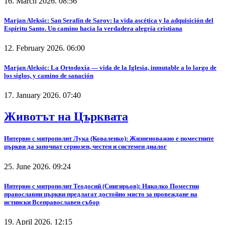
16. March 2026. 08:56
Marjan Aleksic: San Serafín de Sarov: la vida ascética y la adquisición del
Espíritu Santo. Un camino hacia la verdadera alegría cristiana
12. February 2026. 06:00
Marjan Aleksic: La Ortodoxia — vida de la Iglesia, inmutable a lo largo de
los siglos, y camino de sanación
17. January 2026. 07:40
Животът на Църквата
Интервю с митрополит Лука (Коваленко): Жизненоважно е поместните
църкви да започнат сериозен, честен и системен диалог
25. June 2026. 09:24
Интервю с митрополит Теодосий (Снигирьов): Няколко Поместни
православни църкви предлагат достойно място за провеждане на
истински Всеправославен събор
19. April 2026. 12:15