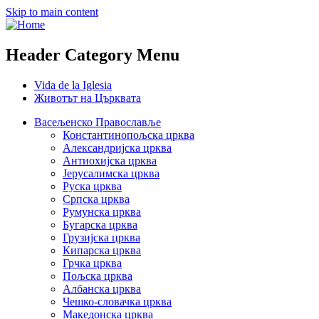
Skip to main content
Header Category Menu
Vida de la Iglesia
Животът на Църквата
Васељенско Православље
Константинопољска црква
Александријска црква
Антиохијска црква
Јерусалимска црква
Руска црква
Српска црква
Румунска црква
Бугарска црква
Грузијска црква
Кипарска црква
Грчка црква
Пољска црква
Албанска црква
Чешко-словачка црква
Македонска црква