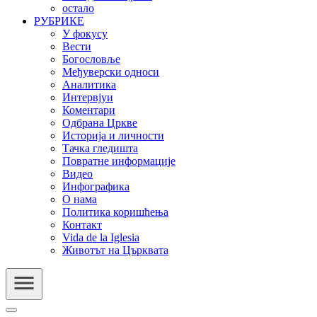
остало
РУБРИКЕ
У фокусу
Вести
Богословље
Међуверски односи
Аналитика
Интервјуи
Коментари
Одбрана Цркве
Историја и личности
Тачка гледишта
Повратне информације
Видео
Инфографика
О нама
Политика коришћења
Контакт
Vida de la Iglesia
Животът на Църквата