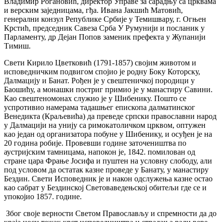
Владимир Рогановић, директор Управе за сарадњу са црквама
и верским заједницама, гђа. Ивана Јакшић Матовић,
генерални конзул Републике Србије у Темишвару, г. Огњен
Крстић, председник Савеза Срба У Румунији и посланик у
Парламенту, др Дејан Попов заменик префекта у Жупанији
Тимиш.
Свети Кирило Цветковић (1791-1857) својим животом и
исповедничким подвигом спојио је родну Боку Которску,
Далмацију и Банат. Рођен је у свештеничкој породици у
Баошићу, а монашки постриг примио је у манастиру Савини.
Као свештеномонах служио је у Шибенику. Пошто се
успротивио намерама тадашњег епископа далматинског
Венедикта (Краљевића) да преведе српски православни народ
у Далмацији на унију са римокатоличком црквом, оптужен
као један од организатора побуне у Шибенику, и осуђен је на
20 година робије. Провевши године заточеништва по
аустријским тамницама, напокон је, 1842. помилован од
стране цара Фрање Јосифа и пуштен на условну слободу, али
под условом да остатак казне проведе у Банату, у манастиру
Бездин. Свети Исповедник је и након одслужења казне остао
као сабрат у Бездинској Световаведењској обитељи где се и
упокојио 1857. године.
Због своје верности Светом Православљу и спремности да до