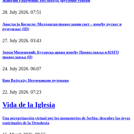
Живојин Ракочевић: Неслобода другачије говори
28. July 2026. 07:51
Анастасја Коскело: Молдавски православни свет – између руског и
румунског (III)
27. July 2026. 03:43
Зоран Милошевић: Бугарска црква између Православља и НАТО
православља (II)
24. July 2026. 06:07
Ким Вајтсајд: Неочекивано путовање
22. July 2026. 07:23
Vida de la Iglesia
Una peregrinación virtual por los monasterios de Serbia: descubre las joyas
espirituales de la Ortodoxia