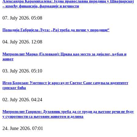
Александра Карамихалева: Једна православна породица у Швајцарској
– између финансија, фармације и вечности
07. July 2026. 05:08
Попадија Габријела Луга: „Рај треба да почне у породици“
04. July 2026. 12:08
Митрополит Марко (Головков): Црква као место за дијалог, љубав и
живот
03. July 2026. 05:10
Игор Борозан: Уметност је кроз култ Светог Саве сачувала идентитет
српског бића
02. July 2026. 04:24
Митрополит Гаврило: Духовник треба да се труди да његове речи не буду
у супротности са његовим животом и делима
24. June 2026. 07:01