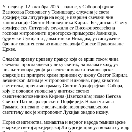
У недељу 12. октобра 2025. године, у Саборној цркви
Вазнесења Господњег у Темишвару, служена је света
архијерејска литургија на којој је извршен свечани чин
канонизације Светог Исповедника Кирила Бездинског. Свету
архијерејску Литургију служили су Високопреосвећена
господа митрополити црногорско-приморски Јоаникије,
будимски Лукијан и далматински Никодим, уз саслужење
бројног свештенства из више епархија Српске Православне
Цркве.
Следећи древну црквену праксу, која се врши током чина
свечаног прослављења у лику светих, на малом входу, уз
појање тропара двојица свештеномонаха темишварске
епархије из припрате храма принели су икону Светог Кирила
Бездинског. Затим је митрополит Никодим, пред кивотом
светитеља, прочитао грамату Светог Архијерејског Сабора,
коју је поводом уношења у диптихе светих
свештеноисповедника Кирила (Цветковића) издао Његова
Светост Патријарх српски г. Порфирије. Након читања
Грамате, отпевано је величаније новопрослављеном
светитељу док је митрополит Лукијан окадио икону.
Поред свештенства, монаштва и верног народа темишварске
епархије светој архијерејској Литургији присуствовали су и др