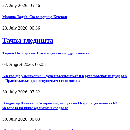
27. July 2026. 05:46
Марина Тодић: Света царица Кетеван
23. July 2026. 06:36
Тачка гледишта
Тајана Потерјахин: Изазов дигиталне „духовности”
04. August 2026. 06:08
Александар Живковић: Сусрет васељенског и јерусалимског патријарха
– Православље пред искушењем геополитике
30. July 2026. 07:32
Владимир Вуковић: Соларни зид на путу ка Острогу: дозвола за 67
мегавата на више од милион квадрата
30. July 2026. 06:03