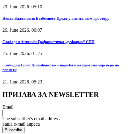
29. June 2026. 05:10
Ненад Бадовинац: Безбедност Цркве у дигиталном простору
26. June 2026. 06:07
Слободан Антонић: Грађанистичка „реформа“ СПЦ
25. June 2026. 01:25
Слободан Ерић: Хришћанство – највећа и најпрогоњенија вера на
планети
21. June 2026. 05:23
ПРИЈАВА ЗА NEWSLETTER
Email
The subscriber's email address.
ваша е-mail адреса