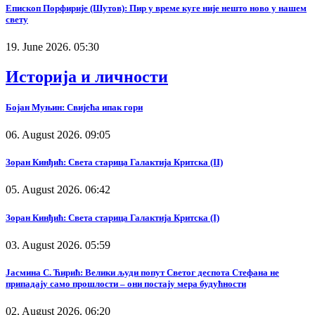
Епископ Порфирије (Шутов): Пир у време куге није нешто ново у нашем
свету
19. June 2026. 05:30
Историја и личности
Бојан Муњин: Свијећа ипак гори
06. August 2026. 09:05
Зоран Кинђић: Света старица Галактија Критска (II)
05. August 2026. 06:42
Зоран Кинђић: Света старица Галактија Критска (I)
03. August 2026. 05:59
Јасмина С. Ћирић: Велики људи попут Светог деспота Стефана не
припадају само прошлости – они постају мера будућности
02. August 2026. 06:20