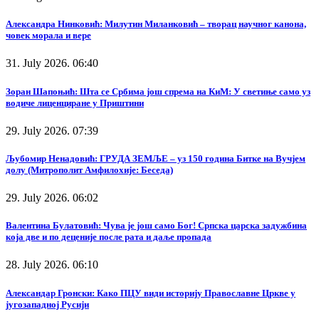
Александра Нинковић: Милутин Миланковић – творац научног канона,
човек морала и вере
31. July 2026. 06:40
Зоран Шапоњић: Шта се Србима још спрема на КиМ: У светиње само уз
водиче лиценциране у Приштини
29. July 2026. 07:39
Љубомир Ненадовић: ГРУДА ЗЕМЉЕ – уз 150 година Битке на Вучјем
долу (Митрополит Амфилохије: Беседа)
29. July 2026. 06:02
Валентина Булатовић: Чува је још само Бог! Српска царска задужбина
која две и по деценије после рата и даље пропада
28. July 2026. 06:10
Александар Гронски: Како ПЦУ види историју Православне Цркве у
југозападној Русији