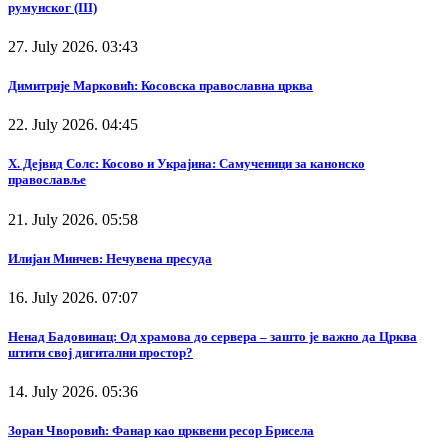
румунског (III)
27. July 2026. 03:43
Димитрије Марковић: Косовска православна црква
22. July 2026. 04:45
Х. Дејвид Солс: Косово и Украјина: Самученици за канонско
православље
21. July 2026. 05:58
Илијан Минчев: Нечувена пресуда
16. July 2026. 07:07
Ненад Бадовинац: Од храмова до сервера – зашто је важно да Црква
штити свој дигитални простор?
14. July 2026. 05:36
Зоран Чворовић: Фанар као црквени ресор Брисела