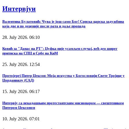
Интервјуи
Валентина Булатовић: Чува је још само Бог! Српска царска задужбина
која две и по деценије после рата и даље пропада
28. July 2026. 06:10
Ковић за "Данас на РТ": Џуфка није усамљен случај, већ део ширег
притиска на СПЦ и Србе на КиМ
25. July 2026. 12:54
Протојереј Питер Џексон: Моја искуства у Богословији Свете Тројице у
Џорданвилу (САД)
15. July 2026. 06:17
Интервју са некадашњим протестантским мисионаром — свештеником
Питером Џексоном
10. July 2026. 07:01