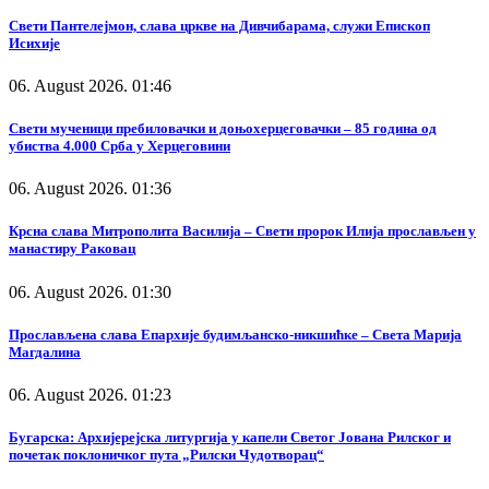
Свети Пантелејмон, слава цркве на Дивчибарама, служи Епископ
Исихије
06. August 2026. 01:46
Свети мученици пребиловачки и доњохерцеговачки – 85 година од
убиства 4.000 Срба у Херцеговини
06. August 2026. 01:36
Крсна слава Митрополита Василија – Свети пророк Илија прослављен у
манастиру Раковац
06. August 2026. 01:30
Прослављена слава Епархије будимљанско-никшићке – Света Марија
Магдалина
06. August 2026. 01:23
Бугарска: Архијерејска литургија у капели Светог Јована Рилског и
почетак поклоничког пута „Рилски Чудотворац“