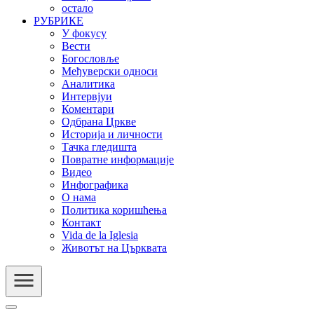
остало
РУБРИКЕ
У фокусу
Вести
Богословље
Међуверски односи
Аналитика
Интервјуи
Коментари
Одбрана Цркве
Историја и личности
Тачка гледишта
Повратне информације
Видео
Инфографика
О нама
Политика коришћења
Контакт
Vida de la Iglesia
Животът на Църквата