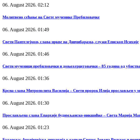
06. August 2026. 02:12
Молитвено сећање на Свете мученике Пребиловачке
06. August 2026. 01:49
Свети Пантелејмон, слава цркве на Дивчибарама, служи Епископ Исихије
06. August 2026. 01:46
Свети мученици пребиловачки и доњохерцеговачки – 85 година од убиства
06. August 2026. 01:36
Крсна слава Митрополита Василија – Свети пророк Илија прослављен у 
06. August 2026. 01:30
Прослављена слава Епархије будимљанско-никшићке – Света Марија Ма
06. August 2026. 01:23
Бугарска: Архијерејска литургија у капели Светог Јована Рилског и поч