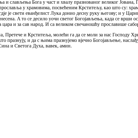
ања и слављења Бога у част и хвалу празнованог великог Јована,
 прославља у храмовима, посвећеним Крститељу, као што су: храм 
гдје је свети еванђелист Лука донио десну руку његову; и у Цариг
енесена. A то ce десило уочи светог Богојављења, када се врши о
а цара и за сав народ. И са великом свечаношћу прославише саб
, Претече и Крститеља, молећи га да се моли за нас Господу Хрис
то празнују, и да с њима празнујемо вјечно Богојављење, наслађу
ина и Светога Духа, вавек, амин.