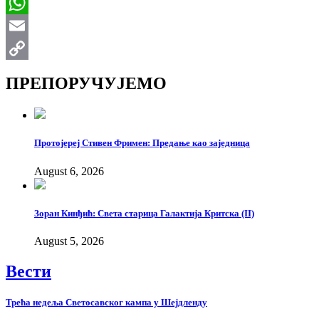
Viber
WhatsApp
Email
Copy
ПРЕПОРУЧУЈЕМО
Link
Протојереј Стивен Фримен: Предање као заједница
August 6, 2026
Зоран Кинђић: Света старица Галактија Критска (II)
August 5, 2026
Вести
Трећа недеља Светосавског кампа у Шејдленду