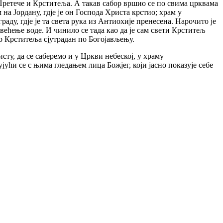
 Претече и Крститеља. А такав сабор вршио се по свима црквама
на Јордану, гдје је он Господа Христа крстио; храм у
раду, гдје је та света рука из Антиохије пренесена. Нарочито је
свећење воде. И чинило се тада као да је сам свети Крститељ
ор Крститеља сјутрадан по Богојављењу.
ту, да се саберемо и у Цркви небеској, у храму
јући ce c њима гледањем лица Божјег, који јасно показује себе