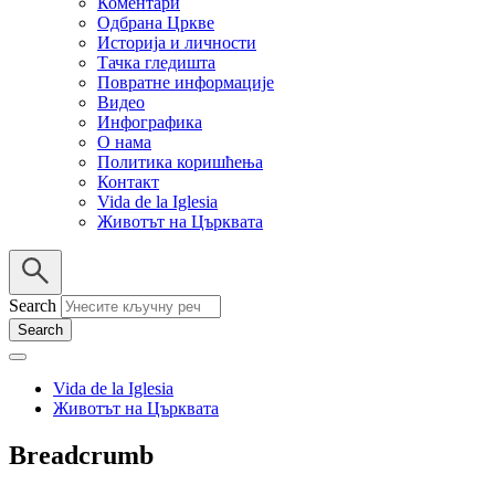
Коментари
Одбрана Цркве
Историја и личности
Тачка гледишта
Повратне информације
Видео
Инфографика
О нама
Политика коришћења
Контакт
Vida de la Iglesia
Животът на Църквата
Search
Vida de la Iglesia
Животът на Църквата
Breadcrumb