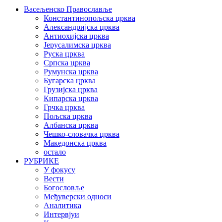
Васељенско Православље
Константинопољска црква
Александријска црква
Антиохијска црква
Јерусалимска црква
Руска црква
Српска црква
Румунска црква
Бугарска црква
Грузијска црква
Кипарска црква
Грчка црква
Пољска црква
Албанска црква
Чешко-словачка црква
Македонска црква
остало
РУБРИКЕ
У фокусу
Вести
Богословље
Међуверски односи
Аналитика
Интервјуи