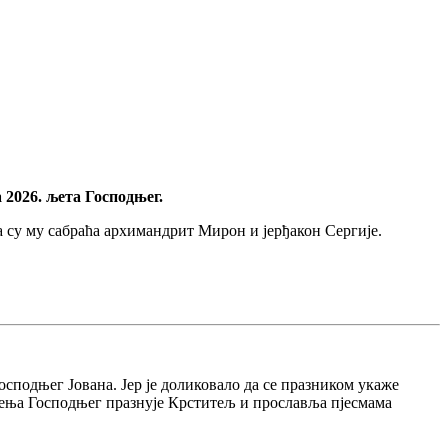
 2026. љета Господњег.
 су му сабраћа архимандрит Мирон и јерђакон Сергије.
осподњег Јована. Јер је доликовало да се празником укаже
тења Господњег празнује Крститељ и прославља пјесмама