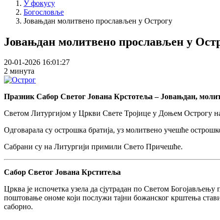
У фокусу
Богословље
Јовањдан молитвено прослављен у Острогу
Јовањдан молитвено прослављен у Ост
20-01-2026 16:01:27
2 минута
Празник Сабор Светог Јована Крстотеља – Јовањдан, молитв
Светом Литургијом у Цркви Свете Тројице у Доњем Острогу нач
Одговарала су острошка братија, уз молитвено учешће острошк
Сабрани су на Литургији примили Свето Причешће.
Сабор Светог Јована Крститеља
Црква је испочетка узела да сјутрадан пo Светом Богојављењу 
поштовање ономе који послужи тајни божанског крштења стави
саборно.