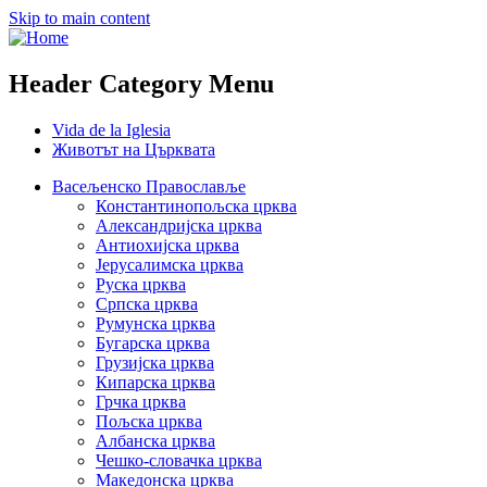
Skip to main content
Header Category Menu
Vida de la Iglesia
Животът на Църквата
Васељенско Православље
Константинопољска црква
Александријска црква
Антиохијска црква
Јерусалимска црква
Руска црква
Српска црква
Румунска црква
Бугарска црква
Грузијска црква
Кипарска црква
Грчка црква
Пољска црква
Албанска црква
Чешко-словачка црква
Македонска црква