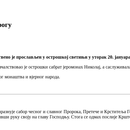
рогу
ено је прослављен у острошкој светињи у уторак 20. јануара
алствовао је острошки сабрат јеромонах Николај, а саслуживала
ог монаштва и вјерног народа.
празнује сабор чесног и славног Пророка, Претече и Крститеља Г
вши руку своју на главу Господњу. Стога се одмах послије Крш