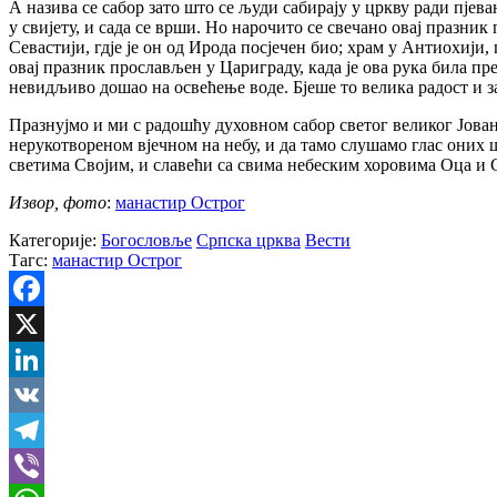
А назива се сабор зато што се људи сабирају у цркву ради пјев
у свијету, и сада се врши. Но нарочито се свечано овај празник
Севастији, гдје је он од Ирода посјечен био; храм у Антиохији, 
овај празник прослављен у Цариграду, када је ова рука била пр
невидљиво дошао на освећење воде. Бјеше то велика радост и з
Празнујмо и ми с радошћу духовном сабор светог великог Јована
нерукотвореном вјечном на небу, и да тамо слушамо глас оних ш
светима Својим, и славећи са свима небеским хоровима Оца и С
Извор, фото
:
манастир Острог
Категорије:
Богословље
Српска црква
Вести
Тагс:
манастир Острог
Facebook
X
LinkedIn
VK
Telegram