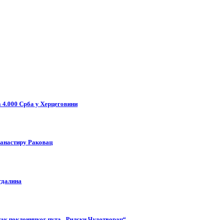
 4.000 Срба у Херцеговини
манастиру Раковац
гдалина
етак поклоничког пута „Рилски Чудотворац“