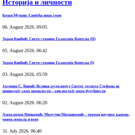
Историја и личности
Бојан Муњин: Свијећа ипак гори
06. August 2026. 09:05
Зоран Кинђић: Света старица Галактија Критска (II)
05. August 2026. 06:42
Зоран Кинђић: Света старица Галактија Критска (I)
03. August 2026. 05:59
Јасмина С. Ћирић: Велики људи попут Светог деспота Стефана не
припадају само прошлости – они постају мера будућности
02. August 2026. 06:20
Александра Нинковић: Милутин Миланковић – творац научног канона,
човек морала и вере
31. July 2026. 06:40