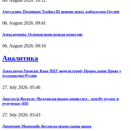
06. August 2026. 10:12
Јерусалим: Патријарх Теофил III примио новог амбасадора Грузије
06. August 2026. 09:41
Александрија: Основан нови женски манастир
06. August 2026. 09:16
Аналитика
Александар Гронски: Како ПЦУ види историју Православне Цркве у
југозападној Русији
27. July 2026. 05:46
Анастасја Коскело: Молдавски православни свет – између руског и
румунског (III)
27. July 2026. 03:43
Димитрије Марковић: Косовска православна црква