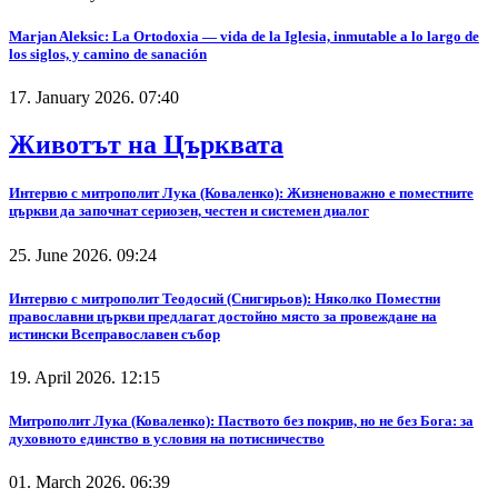
Marjan Aleksic: La Ortodoxia — vida de la Iglesia, inmutable a lo largo de
los siglos, y camino de sanación
17. January 2026. 07:40
Животът на Църквата
Интервю с митрополит Лука (Коваленко): Жизненоважно е поместните
църкви да започнат сериозен, честен и системен диалог
25. June 2026. 09:24
Интервю с митрополит Теодосий (Снигирьов): Няколко Поместни
православни църкви предлагат достойно място за провеждане на
истински Всеправославен събор
19. April 2026. 12:15
Митрополит Лука (Коваленко): Паството без покрив, но не без Бога: за
духовното единство в условия на потисничество
01. March 2026. 06:39