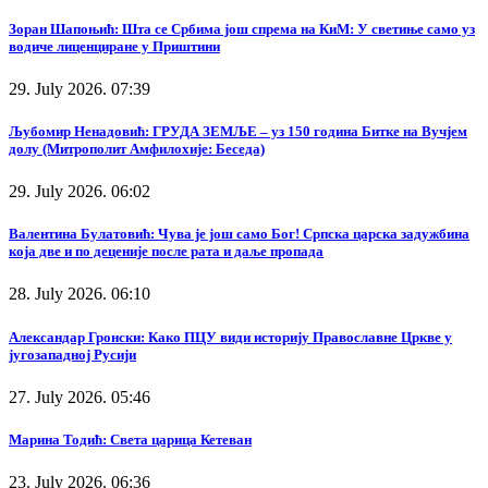
Зоран Шапоњић: Шта се Србима још спрема на КиМ: У светиње само уз
водиче лиценциране у Приштини
29. July 2026. 07:39
Љубомир Ненадовић: ГРУДА ЗЕМЉЕ – уз 150 година Битке на Вучјем
долу (Митрополит Амфилохије: Беседа)
29. July 2026. 06:02
Валентина Булатовић: Чува је још само Бог! Српска царска задужбина
која две и по деценије после рата и даље пропада
28. July 2026. 06:10
Александар Гронски: Како ПЦУ види историју Православне Цркве у
југозападној Русији
27. July 2026. 05:46
Марина Тодић: Света царица Кетеван
23. July 2026. 06:36