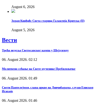
August 6, 2026
Зоран Кинђић: Света старица Галактија Критска (II)
August 5, 2026
Вести
Трећа недеља Светосавског кампа у Шејдленду
06. August 2026. 02:12
Молитвено сећање на Свете мученике Пребиловачке
06. August 2026. 01:49
Свети Пантелејмон, слава цркве на Дивчибарама, служи Епископ
Исихије
06. August 2026. 01:46