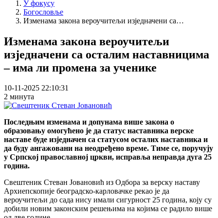
У фокусу
Богословље
Изменама закона вероучитељи изједначени са…
Изменама закона вероучитељи
изједначени са осталим наставницима
– има ли промена за ученике
10-11-2025 22:10:31
2 минута
Последњим изменама и допунама више закона о
образовању омогућено је да статус наставника верске
наставе буде изједначен са статусом осталих наставника и
да буду ангажовани на неодређено време. Тиме се, поручују
у Српској православној цркви, исправља неправда дуга 25
година.
Свештеник Стеван Јовановић из Одбора за верску наставу
Архиепскопије београдско-карловачке рекао је да
вероучитељи до сада нису имали сигурност 25 година, коју су
добили новим законским решењима на којима се радило више
од две године.