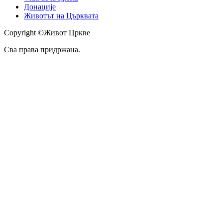
Донације
Животът на Църквата
Copyright ©Живот Цркве
Сва права придржана.