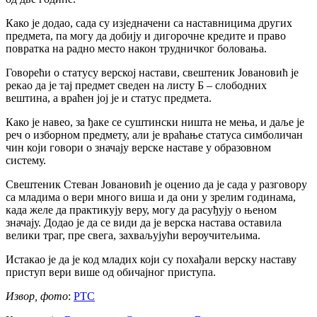
Како је додао, сада су изједначени са наставницима других
предмета, па могу да добију и дигорочне кредите и право
повратка на радно место након трудничког боловања.
Говорећи о статусу верској настави, свештеник Јовановић је
рекао да је тај предмет сведен на листу Б – слободних
вештина, а враћен јој је и статус предмета.
Како је навео, за ђаке се суштински ништа не мења, и даље је
реч о изборном предмету, али је враћање статуса симболичан
чин који говори о значају верске наставе у образовном
систему.
Свештеник Стеван Јовановић је оценио да је сада у разговору
са младима о вери много виша и да они у зрелим годинама,
када желе да практикују веру, могу да расуђују о њеном
значају. Додао је да се види да је верска настава оставила
велики траг, пре свега, захваљујући вероучитељима.
Истакао је да је код младих који су похађали верску наставу
приступ вери више од обичајног приступа.
Извор, фото
:
РТС