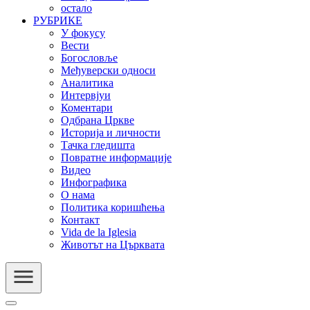
остало
РУБРИКЕ
У фокусу
Вести
Богословље
Међуверски односи
Аналитика
Интервјуи
Коментари
Одбрана Цркве
Историја и личности
Тачка гледишта
Повратне информације
Видео
Инфографика
О нама
Политика коришћења
Контакт
Vida de la Iglesia
Животът на Църквата