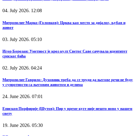
04. July 2026. 12:08
Митрополит Марко (Головков): Црква као место за дијалог, љубав и
живот
03. July 2026. 05:10
Игор Борозан: Уметност је кроз култ Светог Саве сачувала идентитет
српског бића
02. July 2026. 04:24
Митрополит Гаврило: Духовник треба да се труди да његове речи не буду
у супротности са његовим животом и делима
24. June 2026. 07:01
Епископ Порфирије (Шутов): Пир у време куге није нешто ново у нашем
свету
19. June 2026. 05:30