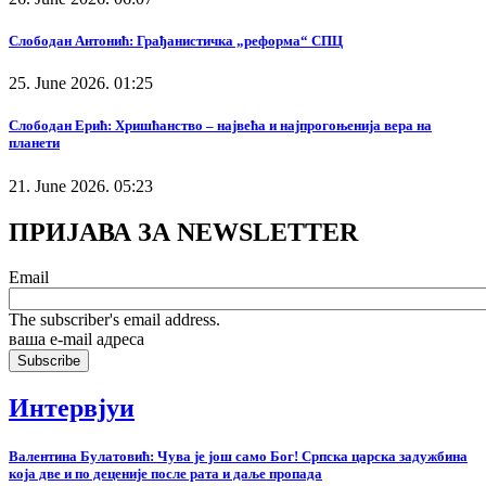
Слободан Антонић: Грађанистичка „реформа“ СПЦ
25. June 2026. 01:25
Слободан Ерић: Хришћанство – највећа и најпрогоњенија вера на
планети
21. June 2026. 05:23
ПРИЈАВА ЗА NEWSLETTER
Email
The subscriber's email address.
ваша е-mail адреса
Интервјуи
Валентина Булатовић: Чува је још само Бог! Српска царска задужбина
која две и по деценије после рата и даље пропада