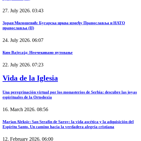
27. July 2026. 03:43
Зоран Милошевић: Бугарска црква између Православља и НАТО
православља (II)
24. July 2026. 06:07
Ким Вајтсајд: Неочекивано путовање
22. July 2026. 07:23
Vida de la Iglesia
Una peregrinación virtual por los monasterios de Serbia: descubre las joyas
espirituales de la Ortodoxia
16. March 2026. 08:56
Marjan Aleksic: San Serafín de Sarov: la vida ascética y la adquisición del
Espíritu Santo. Un camino hacia la verdadera alegría cristiana
12. February 2026. 06:00