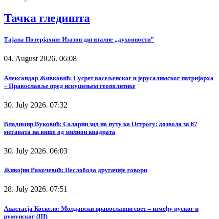
Тачка гледишта
Тајана Потерјахин: Изазов дигиталне „духовности”
04. August 2026. 06:08
Александар Живковић: Сусрет васељенског и јерусалимског патријарха
– Православље пред искушењем геополитике
30. July 2026. 07:32
Владимир Вуковић: Соларни зид на путу ка Острогу: дозвола за 67
мегавата на више од милион квадрата
30. July 2026. 06:03
Живојин Ракочевић: Неслобода другачије говори
28. July 2026. 07:51
Анастасја Коскело: Молдавски православни свет – између руског и
румунског (III)