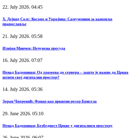
22. July 2026. 04:45
Х. Дејвид Солс: Косово и Украјина: Самученици за канонско
православље
21. July 2026. 05:58
Илијан Минчев: Нечувена пресуда
16. July 2026. 07:07
Ненад Бадовинац: Од храмова до сервера – зашто је важно да Црква
штити свој дигитални простор?
14. July 2026. 05:36
Зоран Чворовић: Фанар као црквени ресор Брисела
29. June 2026. 05:10
Ненад Бадовинац: Безбедност Цркве у дигиталном простору
26. June 2026. 06:07