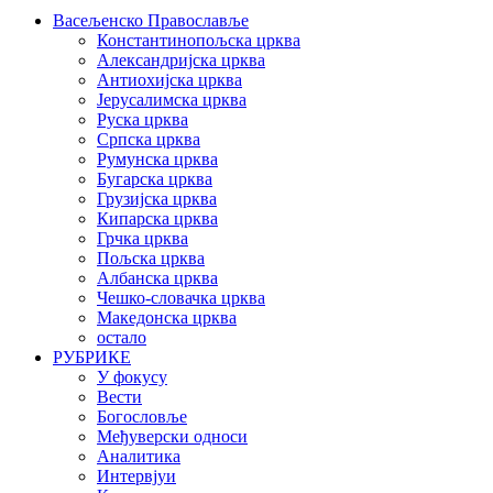
Васељенско Православље
Константинопољска црква
Александријска црква
Антиохијска црква
Јерусалимска црква
Руска црква
Српска црква
Румунска црква
Бугарска црква
Грузијска црква
Кипарска црква
Грчка црква
Пољска црква
Албанска црква
Чешко-словачка црква
Македонска црква
остало
РУБРИКЕ
У фокусу
Вести
Богословље
Међуверски односи
Аналитика
Интервјуи