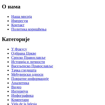
О нама
Наша мисија
Импресум
Контакт
Политика коришћења
Категорије
У Фокусу
Одбрана Цркве
Српско Православље
Историја и личности
Васељенско Православље
Тачка гледишта
Међуверски односи
Повратне информације
Аналитика
Видео
Интервјуи
Инфографика
Коментари
Vida de la Iglesia