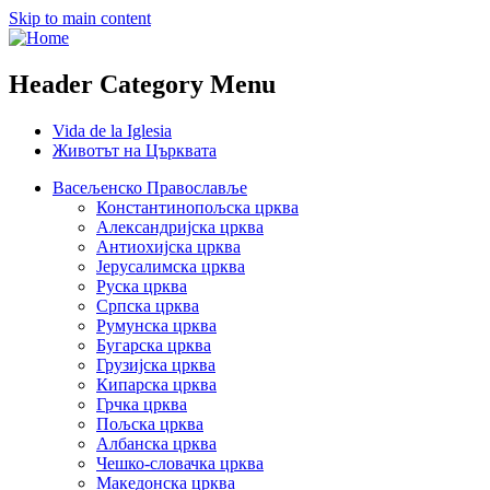
Skip to main content
Header Category Menu
Vida de la Iglesia
Животът на Църквата
Васељенско Православље
Константинопољска црква
Александријска црква
Антиохијска црква
Јерусалимска црква
Руска црква
Српска црква
Румунска црква
Бугарска црква
Грузијска црква
Кипарска црква
Грчка црква
Пољска црква
Албанска црква
Чешко-словачка црква
Македонска црква