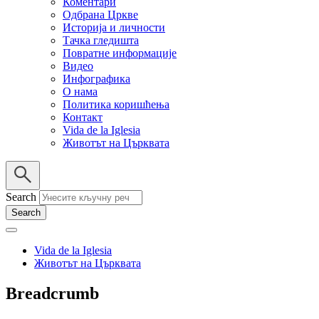
Коментари
Одбрана Цркве
Историја и личности
Тачка гледишта
Повратне информације
Видео
Инфографика
О нама
Политика коришћења
Контакт
Vida de la Iglesia
Животът на Църквата
Search
Vida de la Iglesia
Животът на Църквата
Breadcrumb