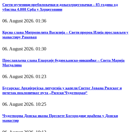
Свети мученици пребиловачки и доњохерцеговачки – 85 година од
убиства 4.000 Срба у Херцеговини
06. August 2026. 01:36
Крсна слава Митрополита Василија – Свети пророк Илија прослављен у
манастиру Раковац
06. August 2026. 01:30
Прослављена слава Епархије будимљанско-никшићке – Света Марија
Магдалина
06. August 2026. 01:23
Бугарска: Архијерејска литургија у капели Светог Јована Рилског и
почетак поклоничког пута „Рилски Чудотворац“
06. August 2026. 10:25
Чудотворна Донска икона Пресвете Богородице враћена у Донски
манастир