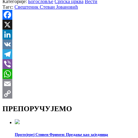
Категорије:
Богословље
Српска црква
Вести
Тагс:
Свештеник Стеван Јовановић
Facebook
X
LinkedIn
VK
Telegram
Viber
WhatsApp
Email
Copy
ПРЕПОРУЧУЈЕМО
Link
Протојереј Стивен Фримен: Предање као заједница