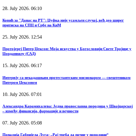
28. July 2026. 06:10
Ковић за "Данас на РТ": Џуфка није усамљен случај, већ део ширег
притиска на СПЦ и Србе на КиМ
25. July 2026. 12:54
Протојереј Питер Џексон: Моја искуства у Богословији Свете Тројице у
Џорданвилу (САД)
15. July 2026. 06:17
Интервју са некадашњим протестантским мисионаром — свештеником
Питером Џексоном
10. July 2026. 07:01
Александра Карамихалева: Једна православна породица у Швајцарској
– између финансија, фармације и вечности
07. July 2026. 05:08
Попадија Габријела Луга: „Рај треба да почне у породици“