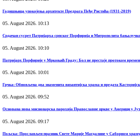
Годишњица упокојења архитекте Предрага Пеђе Ристића (1931-2019)
05. August 2026. 10:13
Срдачан сусрет Патријарха српског Порфирија и Митрополита бањалучк
05. August 2026. 10:10
Патријарх Порфирије у Мркоњић Граду: Бол не престаје протоком времена
05. August 2026. 10:01
Грчка: Обновљена два знаменита византијска храма и предата Касторијск
05. August 2026. 09:52
Основана нова мисионарска парохија Православне цркве у Америци у Ју
05. August 2026. 09:17
Пољска: Прослављен празник Свете Марије Магдалине у Саборном храм