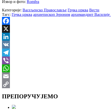
Извор и фото:
Romfea
Категорије:
Васељенско Православље
Грчка црква
Вести
Тагс:
Грчка црква
архиепископ Јероним
архимандрит Василије
Facebook
X
LinkedIn
VK
Telegram
Viber
WhatsApp
Email
Copy
ПРЕПОРУЧУЈЕМО
Link