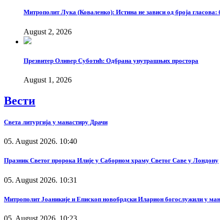
Митрополит Лука (Коваленко): Истина не зависи од броја гласова: 
August 2, 2026
Презвитер Оливер Суботић: Одбрана унутрашњих простора
August 1, 2026
Вести
Света литургија у манастиру Драчи
05. August 2026. 10:40
Празник Светог пророка Илије у Саборном храму Светог Саве у Лондону
05. August 2026. 10:31
Митрополит Јоаникије и Епископ новобрдски Иларион богослужили у ма
05. August 2026. 10:23