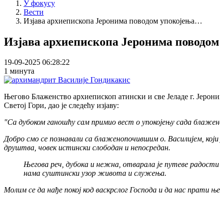
У фокусу
Вести
Изјава архиепископа Јеронима поводом упокојења…
Изјава архиепископа Јеронима поводом
19-09-2025 06:28:22
1 минута
Његово Блаженство архиепископ атински и све Јеладе г. Јерон
Светој Гори, дао је следећу изјаву:
"Са дубоком ганошћу сам примио вест о упокојењу сада блаже
Добро смо се познавали са блаженопочившим о. Василијем, кој
друштва, човек истински слободан и непосредан.
Његова реч, дубока и нежна, отварала је путеве радости
нама суштински узор живота и служења.
Молим се да нађе покој код васкрслог Господа и да нас прати њ