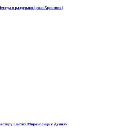
беседа о раздераној ризи Христовој
настиру Светих Мироносица у Дупилу