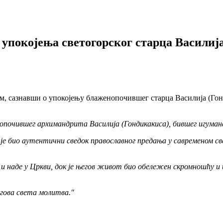
 упокојења светогорског старца Василиј
им, сазнавши о упокојењу блаженопочившег старца Василија (Го
нопочившег архимандрита Василија (Гондикакиса), бившег игума
и је био аутентични сведок православног предања у савременом 
 и наде у Цркви, док је његов живот био обележен скромношћу и
егова света молитва."