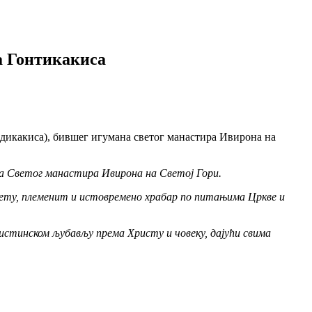
а Гонтикакиса
ндикакиса), бившег игумана светог манастира Ивирона на
на Светог манастира Ивирона на Светој Гори.
свету, племенит и истовремено храбар по питањима Цркве и
 истинском љубављу према Христу и човеку, дајући свима