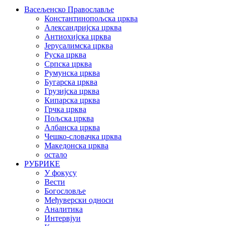
Васељенско Православље
Константинопољска црква
Александријска црква
Антиохијска црква
Јерусалимска црква
Руска црква
Српска црква
Румунска црква
Бугарска црква
Грузијска црква
Кипарска црква
Грчка црква
Пољска црква
Албанска црква
Чешко-словачка црква
Македонска црква
остало
РУБРИКЕ
У фокусу
Вести
Богословље
Међуверски односи
Аналитика
Интервјуи