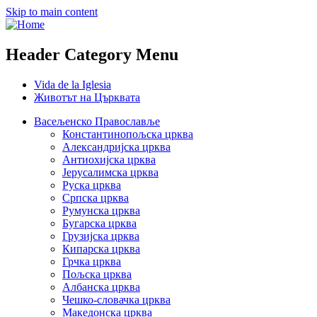
Skip to main content
Header Category Menu
Vida de la Iglesia
Животът на Църквата
Васељенско Православље
Константинопољска црква
Александријска црква
Антиохијска црква
Јерусалимска црква
Руска црква
Српска црква
Румунска црква
Бугарска црква
Грузијска црква
Кипарска црква
Грчка црква
Пољска црква
Албанска црква
Чешко-словачка црква
Македонска црква