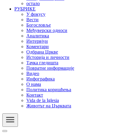
остало
РУБРИКЕ
У фокусу
Вести
Богословље
Међуверски односи
Аналитика
Интервјуи
Коментари
Одбрана Цркве
Историја и личности
Тачка гледишта
Повратне информације
Видео
Инфографика
О нама
Политика коришћења
Контакт
Vida de la Iglesia
Животът на Църквата