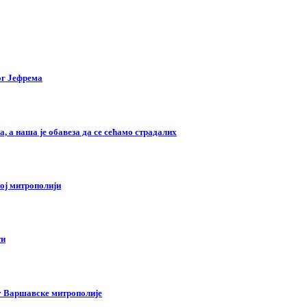
ог Јефрема
, а наша је обавеза да се сећамо страдалих
ој митрополији
ти
у Варшавске митрополије