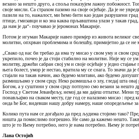
везано за нешто друго, а споља показујем лажну побожност. То
своје мисли. Са страхом пазимо на своје осјећаје. Да је не ув
пазили на то, нажалост, ми ћемо бити као један разрушени град
птице, гмизавци и ко зна каква прљавштина улази у такав град, а
да нам је да“- поучавао је јеромонах Макарије.
Потом је игуман Макарије навео примјер из живота великог свет
молитви, опхрван проблемима и болешћу, примијетио да се не 
„Свако од нас би требао да има ту мисао у свом уму и свом срцу
укрепило, почео је да стоји стабилно на молитви. Није му се ум
молитву, држећи сабран свој ум и своје осјећаје у једно стајањ
њега болест, умор је нестао, вратила му се снага. То значи да ј
стајали на такав начин, ако будемо млитави, ако будемо допушп
размишљамо у свом срцу. Неко размишља о злу, гледај шта овај 
Богом, а у суштини у свом срцу потпуно смо везани за нешто дру
Господ у Светом Јеванђељу, немој да ми дајеш отпатке. Мени тре
понављајмо на сваком месту, где год се налазимо мисао : пред 
онда ће Бог, видевши нашу добру намеру, наше опоредељење за 
Колико пута нам се догађало да пред људима стојимо тако? Пре
ништа да помислимо погрешно. Не само да кажемо нешто. Такво 
што је то Њему потребно, него је нама потребно. Њему је пот
Лана Остојић