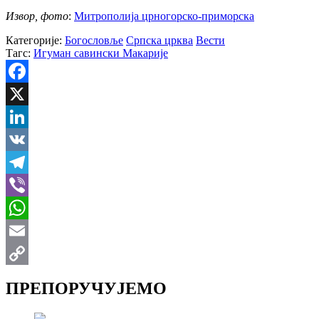
Извор, фото
:
Митрополија црногорско-приморска
Категорије:
Богословље
Српска црква
Вести
Тагс:
Игуман савински Макарије
Facebook
X
LinkedIn
VK
Telegram
Viber
WhatsApp
Email
Copy
ПРЕПОРУЧУЈЕМО
Link