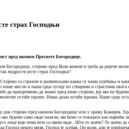
сте страх Господњи
ист пред иконом Пресвете Богородице.
оном Богородице, стојимо пред Њом живом и треба да ријечи моли
етак мудрости јесте страх Господњи“.
 Стојимо са страхом и размишљамо каква су наша осјећања и как
 наше мисли и наша срца лутају по стварима и страстима овога 
ебе да припремимо да знамо пред киме стојимо, јер ако не будем
молитве остаће празне. Наша душа остаће празна. Наше срце ост
е док стојимо пред иконом Богородице или у храму Божијем. Хра
ер ако будемо само овде пазили, ми ћемо се показати као највећи л
уго лице које нема везе са овим овде . Шта то значи? То значи да
а Господ нешто мрзи. Господ је љубав, Он воли, али је изобличав