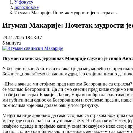
У фокусу
Богословље
Игуман Макарије: Почетак мудрости јесте страх…
Игуман Макарије: Почетак мудрости је
29-11-2025 18:23:17
5 минута
Игуман савински, јеромонах Макарије служио је синоћ Акат
У бесједи након Акатиста истакао је да ми, молећи се пред ик
Божијег „показаћемо се као немудри, јер стоји написано да поч
„Шта значи да ми стојимо пред иконом Богородице са страхом?
се молимо Богородици. Да ли смо свесни пред киме стојимо или
разбија наш страх Божији. Дакле, морамо добро да схватимо и с
ми губити наш однос са Богородицом и остаћемо празни, наше 
помислима које нам долазе баш у том тренутку.
Међутим није довољно да само стојимо са страхом Божијим овд
месту, где год се налазили у овоме свету. На било коме месту, ј
изађемо одавде и пређемо капију, онда показујемо неко своје др
Господ толико разобличавао и презирао, ако можемо да кажемо д