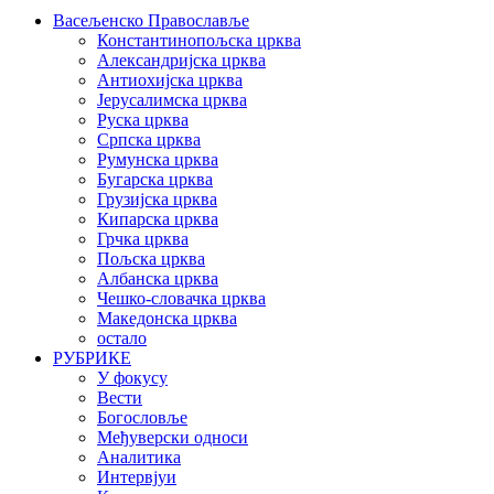
Васељенско Православље
Константинопољска црква
Александријска црква
Антиохијска црква
Јерусалимска црква
Руска црква
Српска црква
Румунска црква
Бугарска црква
Грузијска црква
Кипарска црква
Грчка црква
Пољска црква
Албанска црква
Чешко-словачка црква
Македонска црква
остало
РУБРИКЕ
У фокусу
Вести
Богословље
Међуверски односи
Аналитика
Интервјуи