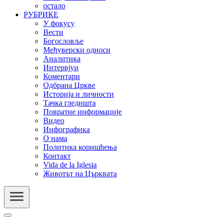
остало
РУБРИКЕ
У фокусу
Вести
Богословље
Међуверски односи
Аналитика
Интервјуи
Коментари
Одбрана Цркве
Историја и личности
Тачка гледишта
Повратне информације
Видео
Инфографика
О нама
Политика коришћења
Контакт
Vida de la Iglesia
Животът на Църквата