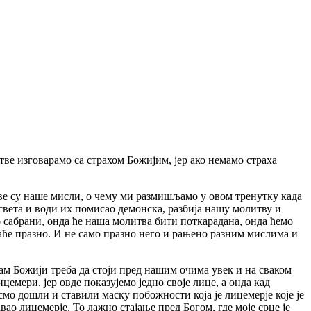
тве изговарамо са страхом Божијим, јер ако немамо страха
ве су наше мисли, о чему ми размишљамо у овом тренутку када
света и води их помисао демонска, разбија нашу молитву и
о сабрани, онда ће наша молитва бити поткарадана, онда ћемо
аће празно. И не само празно него и рањено разним мислима и
м Божији треба да стоји пред нашим очима увек и на сваком
ицемери, јер овде показујемо једно своје лице, а онда кад
 смо дошли и ставили маску побожности која је лицемерје које је
ао лицемерје. То лажно стајање пред Богом, где моје срце је