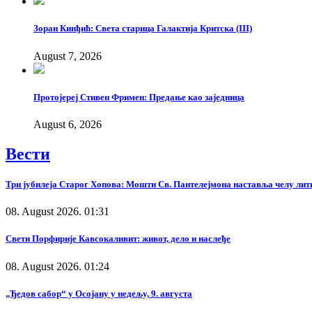
Зоран Кинђић: Света старица Галактија Критска (III)
August 7, 2026
Протојереј Стивен Фримен: Предање као заједница
August 6, 2026
Вести
Три јубилеја Старог Хопова: Мошти Св. Пантелејмона наставља челу лит
08. August 2026. 01:31
Свети Порфирије Кавсокаливит: живот, дело и наслеђе
08. August 2026. 01:24
„Ђедов сабор“ у Осојану у недељу, 9. августа