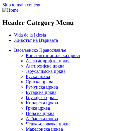
Skip to main content
Header Category Menu
Vida de la Iglesia
Животът на Църквата
Васељенско Православље
Константинопољска црква
Александријска црква
Антиохијска црква
Јерусалимска црква
Руска црква
Српска црква
Румунска црква
Бугарска црква
Грузијска црква
Кипарска црква
Грчка црква
Пољска црква
Албанска црква
Чешко-словачка црква
Македонска црква