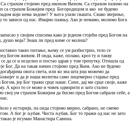
. Са страхом стојимо пред иконом Њеном. Са страхом пазимо на
јати са страхом Божијим пред Богородицом и ако не будемо
градом који нема зидове? У њега улази свашта. Свако звериње,
јер то зависи од нас. Имајмо пажњу. Ако је немамо, молимо Бога
аписао у својим списима како је једном стојећи пред Богом на
ш, душо моја? Знаш ли пред киме се молиш?
 поставио такво питање, њему се ум разбистрио, тело се
пред Богом живим. И онда, каже, полако, кроз ту и такву
о се да се и исцелио и постао здрав у том тренутку. Отишла од
кује Бог. Да на такав начин стојимо пред Њим. Ако не будемо
 догађајима овога света, или ко зна шта још можемо да
 Божијег и да је наша молитва само лицемерно стајање пред
 Богом, јер Бог тражи срце наше. Сине, дај ми срце своје, каже
му. А кроз то се може и човек одморити и зато стално
мо свој ум страхом Божијим да бисмо пред Богом сабрали себе, а
нас.
ило у историји, па онда стојимо мирно, сабрано, не смемо
ом. А бог је љубав. Чиста љубав. Бог то тражи од нас не зато
стакао је игуман Манастира Савина.