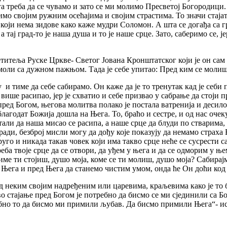
га треба да се чувамо и зато се ми молимо Пресветој Богородици
редимо својим ружним осећајима и својим страстима. То значи ста
 који нема зидове како каже мудри Соломон. А шта се догађа са 
 тај град-то је наша душа и то је наше срце. Зато, саберимо се, 
итеља Руске Цркве- Светог Јована Кронштатског који је он сам з
моли са дужном пажњом. Тада је себе упитао: Пред ким се моли
 и тиме да себе сабирамо. Он каже да је то тренутак кад је себи
 више расипао, јер је схватио и себе призвао у сабрање да стоји 
е пред Богом, његова молитва полако је постала ватренија и десил
е благодат Божија дошла на Њега. То, браћо и сестре, и од нас оче
тали да наша мисао се расипа, а наше срце да блуди по стварима,
ради, безброј мисли могу да дођу које показују да немамо страха
го и никада такав човек који има такво срце неће се сусрести са
ба твоје срце да се отвори, да уђем у њега и да се одморим у ње
киме ти стојиш, душо моја, коме се ти молиш, душо моја? Сабирај
Њега и пред Њега да станемо чистим умом, онда ће Он доћи код 
д неким својим надређеним или царевима, краљевима како је то б
стајање пред Богом је потребно да бисмо се ми сјединили са Бог
ребно то да бисмо ми примили љубав. Да бисмо примили Њега“- и