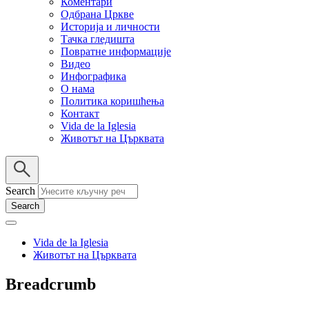
Коментари
Одбрана Цркве
Историја и личности
Тачка гледишта
Повратне информације
Видео
Инфографика
О нама
Политика коришћења
Контакт
Vida de la Iglesia
Животът на Църквата
Search
Vida de la Iglesia
Животът на Църквата
Breadcrumb