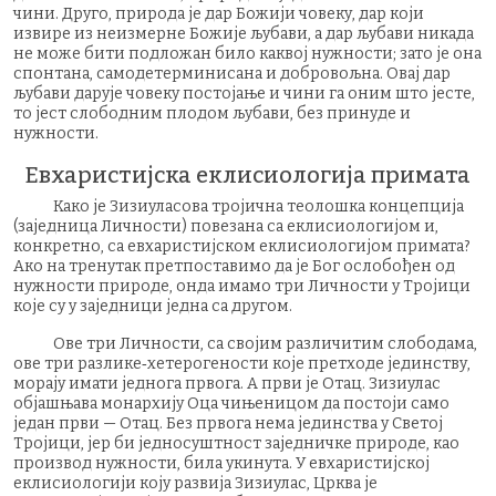
чини. Друго, природа је дар Божији човеку, дар који
извире из неизмерне Божије љубави, а дар љубави никада
не може бити подложан било каквој нужности; зато је она
спонтана, самодетерминисана и добровољна. Овај дар
љубави дарује човеку постојање и чини га оним што јесте,
то јест слободним плодом љубави, без принуде и
нужности.
Евхаристијска еклисиологија примата
Како је Зизиуласова тројична теолошка концепција
(заједница Личности) повезана са еклисиологијом и,
конкретно, са евхаристијском еклисиологијом примата?
Ако на тренутак претпоставимо да је Бог ослобођен од
нужности природе, онда имамо три Личности у Тројици
које су у заједници једна са другом.
Ове три Личности, са својим различитим слободама,
ове три разлике‑хетерогености које претходе јединству,
морају имати једнога првога. А први је Отац. Зизиулас
објашњава монархију Оца чињеницом да постоји само
један први — Отац. Без првога нема јединства у Светој
Тројици, јер би једносуштност заједничке природе, као
производ нужности, била укинута. У евхаристијској
еклисиологији коју развија Зизиулас, Црква је