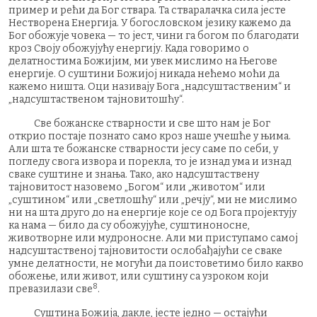
пример и рећи да Бог ствара. Та стваралачка сила јесте
Нестворена Енергија. У богословском језику кажемо да
Бог обожује човека — то јест, чини га богом по благодати
кроз Своју обожујућу енергију. Када говоримо о
делатностима Божијим, ми увек мислимо на Његове
енергије. О суштини Божијој никада нећемо моћи да
кажемо ништа. Оци називају Бога „надсуштаственим“ и
„надсуштаственом тајновитошћу“.
Све божанске стварности и све што нам је Бог
открио постаје познато само кроз наше учешће у њима.
Али шта те божанске стварности јесу саме по себи, у
погледу свога извора и порекла, то је изнад ума и изнад
сваке суштине и знања. Тако, ако надсуштаствену
тајновитост назовемо „Богом“ или „животом“ или
„суштином“ или „светлошћу“ или „речју“, ми не мислимо
ни на шта друго до на енергије које се од Бога пројектују
ка нама — било да су обожујуће, суштиноносне,
животворне или мудроносне. Али ми приступамо самој
надсуштаственој тајновитости ослобађајући се сваке
умне делатности, не могући да поистоветимо било какво
обожење, или живот, или суштину са узроком који
8
превазилази све
.
Суштина Божија, дакле, јесте једно — остајући