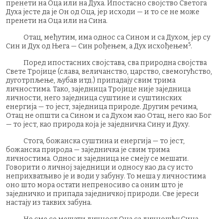
пренети на Оца или на Духа. Ипостасно својство Светога
Духа јесте да је Он од Оца, јер исходи — и то се не може
пренети на Оца или на Сина.
Отац, међутим, има однос са Сином и са Духом, јер су
5
Син и Дух од Њега — Син рођењем, а Дух исхођењем
.
Поред ипостасних својстава, сва природна својства
Свете Тројице (слава, величанство, царство, свемогућство,
дуготрпљење, љубав итд.) припадају свим трима
личностима. Тако, заједница Тројице није заједница
личности, него заједница суштине и суштинских
енергија — то јест, заједница природе. Другим речима,
Отац не општи са Сином и са Духом као Отац, него као Бог
— то јест, као природа која је заједничка Сину и Духу.
Стога, божанска суштина и енергија — то јест,
божанска природа — заједничка је свим трима
личностима. Однос и заједница не смеју се мешати.
Говорити о личној заједници и односу као да су исто
неприхватљиво је и води у забуну. То меша у личностима
оно што мора остати непреносиво са оним што је
заједничко и припада заједничкој природи. Све јереси
настају из таквих забуна.