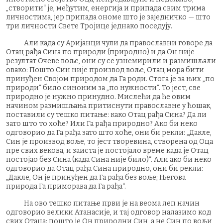
„створити“ је, међутим, енергија и припада свим трима
личностима, јер припада ономе што је заједничко — што
три личности Свете Тројице једнако поседују.
Али када су Аријанци чули да православни говоре да
Отац рађа Сина по природи (природно) и да Он није
резултат Очеве воље, они су се узнемирили и размишљали
овако: Пошто Син није производ воље, Отац мора бити
принуђен Својом природом да Га роди. Стога је за њих „по
природи“ било синоним за „по нужности“. То јест, све
природно је нужно принудно. Мислећи да ће овим
начином размишљања притиснути православне у ћошак,
поставили су тешко питање: како Отац рађа Сина? Да ли
зато што то хоће? Или Га рађа природно? Ако би неко
одговорио да Га рађа зато што хоће, они би рекли: „Дакле,
Син је производ воље, то јест творевина, створена од Оца
пре свих векова, и заиста је постојало време када је Отац
постојао без Сина (када Сина није било)“. Али ако би неко
одговорио да Отац рађа Сина природно, они би рекли:
„Дакле, Он је принуђен да Га рађа без воље; Његова
природа Га приморава да Га рађа“.
На ово тешко питање први је на веома леп начин
одговорио велики Атанасије, и тај одговор налазимо код
свих Отаца: пошто је Он природни Син, а не Син по вољи,