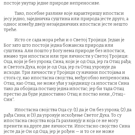
постоје унутар једне природе непреносиве.
Тако, посебне разлике које карактеришу ипостаси
јесу једно, заједничка суштина или природа јесте друго, а
однос између двеју незаједничких ипостаси јесте нешто
треће.
Исто се сада мора рећи и о Светој Тројици. Један је
Бог зато што постоји једна божанска природа или
суштина. Али пошто у Богу нема природе без ипостаси,
имамо три ипостаси или три личности у Светој Тројици:
Оца, који је без узрока; Сина, који је од Оца, јер га Отац рађа;
и Светога Духа, који је од Оца, јер га Отац узрокује да
исходи. Три личности у Тројици су начини постојања и
стога су, као ипостасна својства, међусобно непреносива.
Отац, као Отац, не може ући у заједницу са ипостаси Сина
тако да обојица постану једна ипостас; јер би тада Отац
престао да буде једноставно Отац и постао неки „Отац–
Син“.
Ипостасна својства Оца су: (1) да је Он без узрока; (2) да
рађа Сина; и (3) да узрокује исхођење Светог Духа. То су
ипостасна својства која Га разликују и која се не могу
пренети на друге две личности. Ипостасно својство Сина
јесте да је Он од Оца, јер је рођен — и то се не може