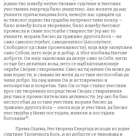
јединство између неучествоване суштине и Његових
учествивих енергија било уништено. Ако желите да нас
учините причасницима Бога, немојте нас одвајати од
истинског јединства градећи непремостиви понор —
било између Бога и творевине, било између Његовог
промисла и сваке постојеће стварности! Јер ако то
учините, морали бисмо да тражимо другога Бога — не
само самопостојећег, самоделатног (Апсолутног,
Слободног од сваке променљивости), који није заокупљен
само Собом, него који је и добар. А због изобиља Његове
доброте, Он није задовољан да делује само за Себе, нити
остаје без делатних воља, него се најблагонаклоније
окреће Својим створењима. Само на тај начин Он може да
нам користи, и свакако не жели да остане неспособан да
чини добро. На овај начин Он је истовремено и
непокретан и покретан. Тако Он остаје стално учествив
кроз сву творевину посредством Својих стваралачких
дејстава и промислитељских активности. Јер ако би био
неспособан да остане учествив, морали бисмо да
тражимо другога Бога — онога који је учествив, да бисмо
учествујући у Њему постојали, живели и постајали
10
боголики
.
Према Оцима, Нестворена Енергија исходи из једне
суштине Тројичнога Бога „и из доброте се умножава и