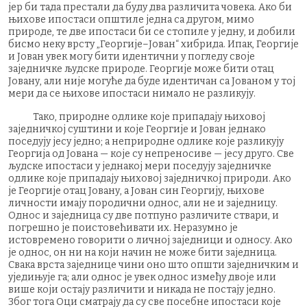
јер би тада престали да буду два различита човека. Ако би
њихове ипостаси општиле једна са другом, мимо
природе, те две ипостаси би се стопиле у једну, и добили
бисмо неку врсту „Георгије–Јован“ хибрида. Ипак, Георгије
и Јован увек могу бити идентични у погледу своје
заједничке људске природе. Георгије може бити отац
Јовану, али није могуће да буде идентичан са Јованом у тој
мери да се њихове ипостаси нимало не разликују.
Тако, природне одлике које припадају њиховој
заједничкој суштини и које Георгије и Јован једнако
поседују јесу једно; а неприродне одлике које разликују
Георгија од Јована — које су непреносиве — јесу друго. Све
људске ипостаси у једнакој мери поседују заједничке
одлике које припадају њиховој заједничкој природи. Ако
је Георгије отац Јовану, а Јован син Георгију, њихове
личности имају породични однос, али не и заједницу.
Однос и заједница су две потпуно различите ствари, и
погрешно је поистовећивати их. Неразумно је
истовремено говорити о личној заједници и односу. Ако
је однос, он ни на који начин не може бити заједница.
Свака врста заједнице чини оно што општи заједничким и
уједињује га; али однос је увек однос између двоје или
више који остају различити и никада не постају једно.
Због тога Оци сматрају да су све посебне ипостаси које