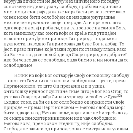
верују да личности не делују механички него поседују
сопствену индивидуалну слободу, проблем који такви
мислиоци сматрају да данас мора бити решен јесте: како
човек може бити ослобођен од наводне унутрашње
механичке нужности своје природе. Али пре него што
одговоре на овај проблем, они га преносе на самога Бога,
кога замишљају као онога који се креће под утицајем
наводно принуђене природе. Та природа, подложна
нужности, наводно Га приморава да буде Бог и добар. То
јест, право питање које такви људи постављају гласи: како
би Бог могао да се ослободи од Своје природне доброте?
Ако би успео да се ослободи, онда бисмо и ми могли да се
ослободимо!
Начин на који Бог остварује Своју онтолошку слободу
— оно што Га чини онтолошки слободним — јесте, према
Пергамонском, то што Он превазилази и укида
онтолошку нужност суштине тиме што је Бог као Отац, то
22
јест као Онај који рађа Сина и узрокује исхођење Духа
!
Сходно томе, да би се Бог ослободио од нужности Своје
природе — према Пергамонском — Његова слобода мора
бити одвојена од Његове воље, која више не би требало да
се сматра самодетерминисаном или чак слободном.
Његова воља, према овом гледишту, није слободна.
Слобода не зависи од природе; она се сматра искључивим