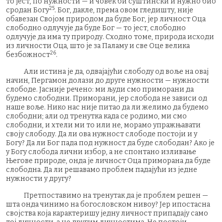
то јест, по нужности — и човек би суштински и нужно био
25
сродан Богу
. Бог, дакле, према овом гледишту, није
обавезан Својом природом да буде Бог, јер личност Оца
слободно одлучује да буде Бог — то јест, слободно
одлучује да има ту природу. Сходно томе, природа исходи
из личности Оца, што је за Паламу и све Оце велика
26
безбожност
.
Али истина је да, одвајајући слободу од воље на овај
начин, Пергамон долази до друге нужности — нужности
слободе. Јасније речено: ми људи смо приморани да
будемо слободни. Приморани, јер слобода не зависи од
наше воље. Нико нас није питао да ли желимо да будемо
слободни; али од тренутка када се родимо, ми смо
слободни, и хтели ми то или не, морамо упражњавати
своју слободу. Да ли ова нужност слободе постоји и у
Богу? Да ли Бог пада под нужност да буде слободан? Ако је
у Богу слобода лични избор, а не спонтано изливање
Његове природе, онда је личност Оца приморана да буде
слободна. Да ли решавамо проблем падајући из једне
нужности у другу?
Претпоставимо на тренутак да је проблем решен —
шта онда чинимо на богословском нивоу? Јер ипостасна
својства која карактеришу једну личност припадају само