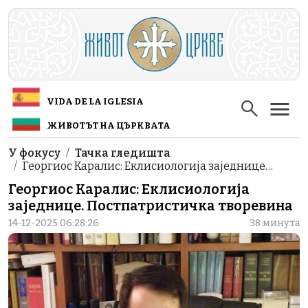
Skip to main content
VIDA DE LA IGLESIA
ЖИВОТЪТ НА ЦЪРКВАТА
Breadcrumb
У фокусу
Тачка гледишта
Георгиос Каралис: Еклисиологија заједнице…
Георгиос Каралис: Еклисиологија
заједнице. Постпатристичка творевина
14-12-2025 06:28:26
38 минута