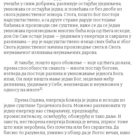
учешће у свим добрима, разликује остајући уједињена;
умножава се остајући једна; и повећава се без деобе из
свога јединственог извора. Стога, пошто Бог постоји
надсуштаствено, а са друге стране дарује постојање
бићима и производи све суштине, каже се да се Један
умножава производњом многих бића која од Њега исходе,
док Он Сам остаје Један — уједињен у енергији и савршен у
разликама — јер је надсуштаствено изнад свих бића и због
Свога јединственог начина производње свега и Свога
неумањеног изливања неумањених дарова.
И такође, пошто кроз обожење — које од Њега долази,
према способности свакога — многи постају богови,
изгледа да постоји разлика и умножавање једнога Бога;
ипак, Он није ништа мање један Бог, недељив међу
деливима, уједињен у Себе, неизмешан и неумножен у
11
односу на многе
.
Према Оцима, енергија Божија је једна и исходи из
једне суштине Тројичнога Бога. Можемо разликовати ту
једну енергију као стваралачку, предзнајућу,
промислитељску, освећујућу, обожујућу и тако даље. И
заиста, нестворена енергија Божија је вечна, упркос томе
што није нерођена, без почетка или без свршетка. Да
бисмо то разумели, узмимо у обзир да је Логос вечан, иако