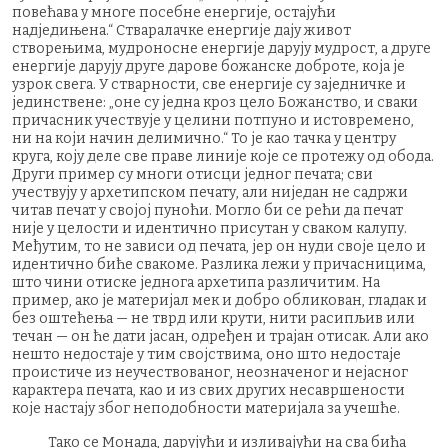
повећава у многе посебне енергије, остајући
надједињена.“ Стваралачке енергије дају живот
створењима, мудроносне енергије дарују мудрост, а друге
енергије дарују друге дарове божанске доброте, која је
узрок свега. У стварности, све енергије су заједничке и
јединствене: „оне су једна кроз цело Божанство, и сваки
причасник учествује у целини потпуно и истовремено,
ни на који начин делимично.“ То је као тачка у центру
круга, коју деле све праве линије које се протежу од обода.
Други пример су многи отисци једног печата; сви
учествују у архетипском печату, али ниједан не садржи
читав печат у својој пуноћи. Могло би се рећи да печат
није у целости и идентично присутан у сваком калупу.
Међутим, то не зависи од печата, јер он нуди своје цело и
идентично биће свакоме. Разлика лежи у причасницима,
што чини отиске једнога архетипа различитим. На
пример, ако је материјал мек и добро обликован, гладак и
без оштећења — не тврд или крути, нити расипљив или
течан — он ће дати јасан, одређен и трајан отисак. Али ако
нешто недостаје у тим својствима, оно што недостаје
проистиче из неучествованог, неозначеног и нејасног
карактера печата, као и из свих других несавршености
које настају због неподобности материјала за учешће.
Тако се Монада, дарујући и изливајући на сва бића