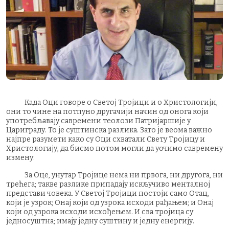
Када Оци говоре о Светој Тројици и о Христологији,
они то чине на потпуно другачији начин од онога који
употребљавају савремени теолози Патријаршије у
Цариграду. То је суштинска разлика. Зато је веома важно
најпре разумети како су Оци схватали Свету Тројицу и
Христологију, да бисмо потом могли да уочимо савремену
измену.
За Оце, унутар Тројице нема ни првога, ни другога, ни
трећега; такве разлике припадају искључиво менталној
представи човека. У Светој Тројици постоји само Отац,
који је узрок; Онај који од узрока исходи рађањем; и Онај
који од узрока исходи исхођењем. И сва тројица су
једносуштна; имају једну суштину и једну енергију.