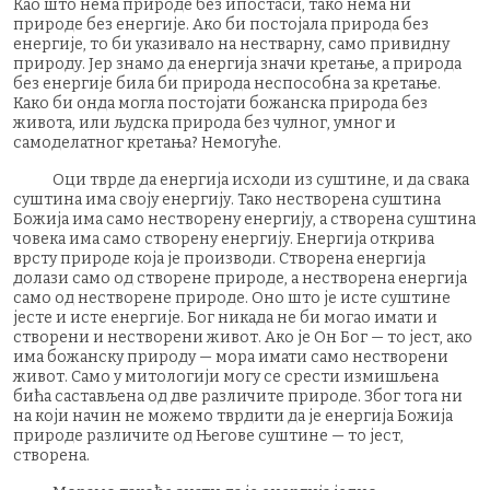
Као што нема природе без ипостаси, тако нема ни
природе без енергије. Ако би постојала природа без
енергије, то би указивало на нестварну, само привидну
природу. Јер знамо да енергија значи кретање, а природа
без енергије била би природа неспособна за кретање.
Како би онда могла постојати божанска природа без
живота, или људска природа без чулног, умног и
самоделатног кретања? Немогуће.
Оци тврде да енергија исходи из суштине, и да свака
суштина има своју енергију. Тако нестворена суштина
Божија има само нестворену енергију, а створена суштина
човека има само створену енергију. Енергија открива
врсту природе која је производи. Створена енергија
долази само од створене природе, а нестворена енергија
само од нестворене природе. Оно што је исте суштине
јесте и исте енергије. Бог никада не би могао имати и
створени и нестворени живот. Ако је Он Бог — то јест, ако
има божанску природу — мора имати само нестворени
живот. Само у митологији могу се срести измишљена
бића састављена од две различите природе. Због тога ни
на који начин не можемо тврдити да је енергија Божија
природе различите од Његове суштине — то јест,
створена.