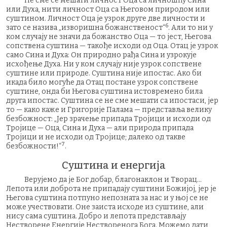
Не сме се мешати личност Оца са личношћу Сина
или Духа, нити личност Оца са Његовом природом или
суштином. Личност Оца је узрок друге две личности и
6
зато се назива „изворишна божанственост“
. Али то ни у
ком случају не значи да божанство Оца — то јест, Његова
сопствена суштина — такође исходи од Оца. Отац је узрок
само Сина и Духа: Он природно рађа Сина и узрокује
исхођење Духа. Ни у ком случају није узрок сопствене
суштине или природе. Суштина није ипостас. Ако би
икада било могуће да Отац постане узрок сопствене
суштине, онда би Његова суштина истовремено била
друга ипостас. Суштина се не сме мешати са ипостаси, јер
то — како каже и Григорије Палама — представља велику
безбожност: „Јер зрачење припада Тројици и исходи од
Тројице — Оца, Сина и Духа — али природа припада
Тројици и не исходи од Тројице; далеко од такве
7
безбожности!“
.
Суштина и енергија
Верујемо да је Бог добар, благонаклон и Творац…
Лепота или доброта не припадају суштини Божијој, јер је
Његова суштина потпуно непозната за нас и у њој се не
може учествовати. Оне заиста исходе из суштине, али
нису сама суштина. Добро и лепота представљају
Нестворене Енергије Нестворенога Бога. Можемо дати