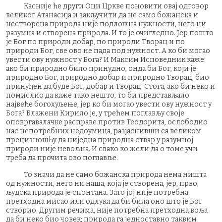
Касније ће други Оци Цркве поновити овај одговор
великог Атанасија и закључити да не само божанска и
нестворена природа није подложна нужности, него ни
разумна и створена природа. И то је очигледно. Јер пошто
је Бог по природи добар, по природи Творац и по
природи Бог, све ово не пада под нужност. А ко би могао
увести ову нужност у Бога? И Максим Исповедник каже:
ако би природно било принудно, онда би Бог, који је
природно Бог, природно добар и природно Творац, био
принуђен да буде Бог, добар и Творац. Стога, ако би неко и
помислио да каже тако нешто, то би представљало
највеће богохуљење, јер ко би могао увести ову нужност у
Бога? Блажени Кирило је, у трећем поглављу своје
оповргавалачке расправе против Теодорита, ослободио
нас непотребних недоумица, разјаснивши са великом
прецизношћу да ниједна природна ствар у разумној
природи није невољна. И свако ко жели да о томе учи
треба да прочита ово поглавље.
То значи да не само божанска природа нема ништа
од нужности, него ни наша, која је створена, јер, прво,
људска природа је спонтана. Зато јој није потребна
претходна мисао или одлука да би била оно што је Бог
створио. Другим речима, није потребна претходна воља
да би неко био човек; природа га једноставно таквим