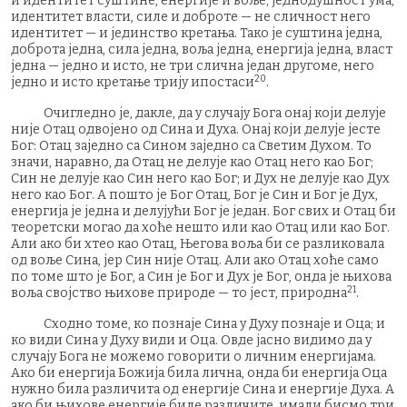
и идентитет суштине, енергије и воље; једнодушност ума;
идентитет власти, силе и доброте — не сличност него
идентитет — и јединство кретања. Тако је суштина једна,
доброта једна, сила једна, воља једна, енергија једна, власт
једна — једно и исто, не три слична један другоме, него
20
једно и исто кретање трију ипостаси
.
Очигледно је, дакле, да у случају Бога онај који делује
није Отац одвојено од Сина и Духа. Онај који делује јесте
Бог: Отац заједно са Сином заједно са Светим Духом. То
значи, наравно, да Отац не делује као Отац него као Бог;
Син не делује као Син него као Бог; и Дух не делује као Дух
него као Бог. А пошто је Бог Отац, Бог је Син и Бог је Дух,
енергија је једна и делујући Бог је један. Бог свих и Отац би
теоретски могао да хоће нешто или као Отац или као Бог.
Али ако би хтео као Отац, Његова воља би се разликовала
од воље Сина, јер Син није Отац. Али ако Отац хоће само
по томе што је Бог, а Син је Бог и Дух је Бог, онда је њихова
21
воља својство њихове природе — то јест, природна
.
Сходно томе, ко познаје Сина у Духу познаје и Оца; и
ко види Сина у Духу види и Оца. Овде јасно видимо да у
случају Бога не можемо говорити о личним енергијама.
Ако би енергија Божија била лична, онда би енергија Оца
нужно била различита од енергије Сина и енергије Духа. А
ако би њихове енергије биле различите, имали бисмо три