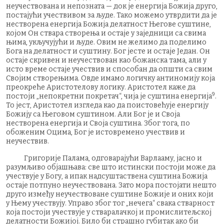
неучествована и непозната — док је енергија Божија друго,
постајући учествивом за људе. Тако можемо утврдити да је
нестворена енергија Божија делатност Његове суштине,
којом Он ствара створења и остаје у заједници са свима
њима, укључујући и људе. Овим не желимо да поделимо
Бога на делатност и суштину. Бог јесте и остаје Један. Он
остаје скривен и неучествован као божанска тама, али у
исто време остаје учествив и способан да општи са свим
Својим створењима. Овде имамо логичку антиномију која
преокреће Аристотелову логику. Аристотел каже да
9
постоји „непокретни покретач“, чија је суштина енергија
.
То јест, Аристотел изгледа као да поистовећује енергију
Божију са Његовом суштином. Али Бог је и Своја
нестворена енергија и Своја суштина. Због тога, по
обоженим Оцима, Бог је истовремено учествив и
неучествив.
Григорије Палама, одговарајући Варлааму, јасно и
разумљиво објашњава: све што истински постоји може да
учествује у Богу, а ипак надсуштаствена суштина Божија
остаје потпуно неучествована. Зато мора постојати нешто
друго између неучествоване суштине Божије и оних који
у Њему учествују. Управо због тог „нечега“ свака стварност
која постоји учествује у стваралачкој и промислитељској
делатности Божијој. Било би страшно губитак ако би