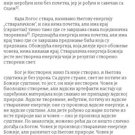
није нерођен или без почетка, јер је рођен и савечан са
12
Оцем
.
Када Логос ствара, називамо Његову енергију
„стваралачком“, и она нема почетка, али има крај
(свршетак) тачно тамо где се завршава свака појединачна
13
творевина
. Предзнајућа енергија нема почетка, али има
крај тамо где се завршава предзнање бића која су
предзнана. Обожујућа енергија, која делује кроз обожење
човека, нема никакав крај. Стваралачка енергија Божија
јесте нестворена енергија чији је резултат створено:
створени свет.
Бог је Нестворен; нико Га није створио, и Његова
суштина је без узрока. Са друге стране, свет не потиче из
Божије суштине; то јест, он није нестворен. Човек је
биолошко створење, али људски артефакти настају од
одређених материјала који свакако не припадају људској
природи. Људске творевине, међутим, потичу из људске
стваралачке енергије; оне су производ људске енергије, а
не људске суштине. Али дете рођено од мајке потиче из
исте природе као и човек — оно је производ људске
суштине. По аналогији, можемо рећи да се нешто слично
догађа са Богом. Човек је производ стваралачке енергије
Божије, али различит од Његове природе. Човек је