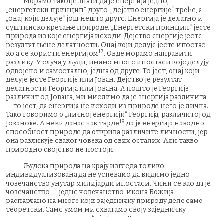
Морамо такође знати да је енергија једно,
„енергетски принцип“ друго, „дејство енергије“ треће, а
„онај који делује“ још нешто друго. Енергија је делатно и
суштинско кретање природе. „Енергетски принцип“ јесте
природа из које енергија исходи. Дејство енергије јесте
резултат њене делатности. Онај који делује јесте ипостас
17
која се користи енергијом
. Овде морамо направити
разлику. У случају људи, имамо многе ипостаси које делују
одвојено и самостално, једна од друге. То јест, онај који
делује јесте Георгије или Јован. Дејство је резултат
делатности Георгија или Јована. А пошто је Георгије
различит од Јована, ми мислимо да је енергија различита
— то јест, да енергија не исходи из природе него је лична.
Тако говоримо о „личној енергији“ Георгија, различитој од
18
Јованове. А неки данас чак тврде
да је енергија наводно
способност природе да открива различите личности, јер
она разликује сваког човека од свих осталих. Али такво
природно својство не постоји.
Људска природа на крају изгледа толико
индивидуализована да не успевамо да видимо једно
човечанство унутар милијарди ипостаси. Чини се као да је
човечанство — једно човечанство, икона Божија —
распарчано на многе који заједничку природу деле само
теоретски. Само умом ми схватамо своју заједничку