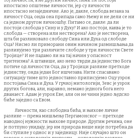
тој личности, а не другим личностима. Не постоји
ипостасно општење личности, јер су личности
ипостасно незаједничке. Ако је, дакле, слобода везана за
личност Оца, онда она припада само Њему и не дели се ни
са једном другом личношћу. Питамо се, дакле: да ли
постоји слобода у Сину и у Духу? И ако постоји, каква је то
слобода — створена или нестворена? Ако је нестворена,
шта би разликовало слободу Сина или Духа од слободе
Оца? Нисмо ли приморани овим начином размишљања да
разликујемо три различите слободе у три личности Свете
Тројице? И не падамо ли на тај начин у опасност
тритеизма? А штавише, ако неко тврди да јединство Бога
потиче од личности Оца, да у Тројици разлике претходе
јединству, онда један Бог ишчезава. Нити спасавамо
ситуацију тиме што једноставно приписујемо Оцу узрок
постојања Сина и Духа. У грчкој митологији, Зевс је узрок
других богова, али, наравно, немамо једнога бога него
дванаест. Адам је узрок Еве, али он не чини једно људско
биће заједно са Евом.
Личности, као слободна бића, и њихове личне
разлике — према мишљењу Пергамонског — претходе
наводној нужности њихове природе. Другим речима, оне
је потпуно укидају, јер им природа више није потребна да
би ступиле у однос и у заједницу. Није случајно што он