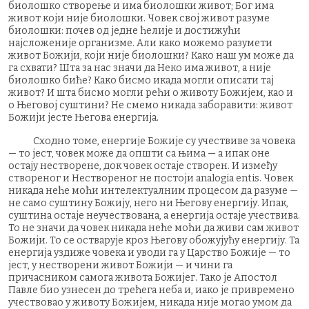
биолошко створење и има биолошки живот; Бог има
живот који није биолошки. Човек свој живот разуме
биолошки: почев од једне ћелије и достижући
најсложеније организме. Али како можемо разумети
живот Божији, који није биолошки? Како наш ум може да
га схвати? Шта за нас значи да Неко има живот, а није
биолошко биће? Како бисмо икада могли описати тај
живот? И шта бисмо могли рећи о животу Божијем, као и
о Његовој суштини? Не смемо никада заборавити: живот
Божији јесте Његова енергија.
Сходно томе, енергије Божије су учествиве за човека
— то јест, човек може да општи са њима — а ипак оне
остају нестворене, док човек остаје створен. И између
створеног и Нествореног не постоји analogia entis. Човек
никада неће моћи интелектуалним процесом да разуме —
не само суштину Божију, него ни Његову енергију. Ипак,
суштина остаје неучествована, а енергија остаје учествива.
То не значи да човек никада неће моћи да живи сам живот
Божији. То се остварује кроз Његову обожујућу енергију. Та
енергија уздиже човека и уводи га у Царство Божије — то
јест, у нестворени живот Божији — и чини га
причасником самога живота Божијег. Тако је Апостол
Павле био узнесен до трећега неба и, иако је привремено
учествовао у животу Божијем, никада није могао умом да