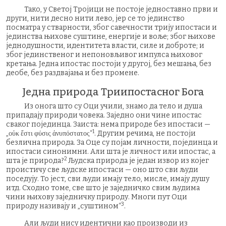
Тако, у Светој Тројици не постоје једноставно први и
други, нити десно нити лево, јер се то јединство
посматра у стварности, због савечности трију ипостаси и
јединства њихове суштине, енергије и воље; због њихове
једнодушности, идентитета власти, силе и доброте; и
због јединственог и непоновљивог импулса њиховог
кретања. Једна ипостас постоји у другој, без мешања, без
деобе, без раздвајања и без промене.
Једна природа Триипостасног Бога
Из онога што су Оци учили, знамо да телo и душа
припадају природи човека. Заједно они чине ипостас
сваког појединца. Заиста: нема природе без ипостаси —
1
„οὐκ ἔστι φύσις ἀνυπόστατος“
. Другим речима, не постоји
безлична природа. За Оце су појам личности, појединца и
ипостаси синонимни. Али шта је личност или ипостас, а
2
шта је природа?
Људска природа је један извор из којег
проистичу све људске ипостаси — оно што сви људи
поседују. То јест, сви људи имају тело, мисле, имају душу
итд. Сходно томе, све што је заједничко свим људима
чини њихову заједничку природу. Многи пут Оци
3
природу називају и „суштином“
.
Али људи нису идентични као производи из