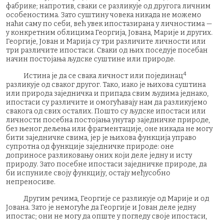
фабрике; напротив, сваки се разликује од другога личним
особеностима. Зато суштину човека никада не можемо
наћи саму по себи, већ увек ипостазирана у личностима —
у конкретним облицима Георгија, Јована, Марије и других.
Георгије, Јован и Марија су три различите личности или
три различите ипостаси. Сваки од њих поседује посебан
начин постојања људске суштине или природе.
4
Истина је да се свака личност или појединац
разликује од сваког другог. Тако, иако је њихова суштина
или природа заједничка и припада свим људима једнако,
ипостаси су различите и омогућавају нам да разликујемо
свакога од свих осталих. Пошто су људске ипостаси или
личности посебна постојања унутар заједничке природе,
без њеног дељења или фрагментације, оне никада не могу
бити заједничке свима, јер је њихова функција управо
супротна од функције заједничке природе: оне
доприносе разликовању оних који деле једну и исту
природу. Зато посебне ипостаси заједничке природе, да
би испуниле своју функцију, остају међусобно
непреносиве.
Другим речима, Георгије се разликује од Марије и од
Јована. Зато је немогуће да Георгије и Јован деле једну
ипостас; они не могу да опште у погледу своје ипостаси,