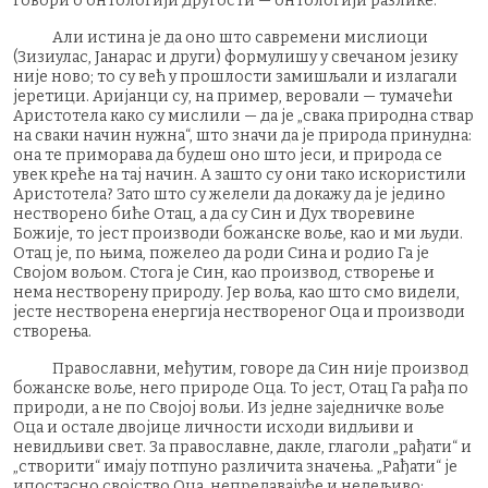
говори о онтологији другости — онтологији разлике.
Али истина је да оно што савремени мислиоци
(Зизиулас, Јанарас и други) формулишу у свечаном језику
није ново; то су већ у прошлости замишљали и излагали
јеретици. Аријанци су, на пример, веровали — тумачећи
Аристотела како су мислили — да је „свака природна ствар
на сваки начин нужна“, што значи да је природа принудна:
она те приморава да будеш оно што јеси, и природа се
увек креће на тај начин. А зашто су они тако искористили
Аристотела? Зато што су желели да докажу да је једино
нестворено биће Отац, а да су Син и Дух творевине
Божије, то јест производи божанске воље, као и ми људи.
Отац је, по њима, пожелео да роди Сина и родио Га је
Својом вољом. Стога је Син, као производ, створење и
нема нестворену природу. Јер воља, као што смо видели,
јесте нестворена енергија нествореног Оца и производи
створења.
Православни, међутим, говоре да Син није производ
божанске воље, него природе Оца. То јест, Отац Га рађа по
природи, а не по Својој вољи. Из једне заједничке воље
Оца и остале двојице личности исходи видљиви и
невидљиви свет. За православне, дакле, глаголи „рађати“ и
„створити“ имају потпуно различита значења. „Рађати“ је
ипостасно својство Оца, непредавајуће и недељиво;