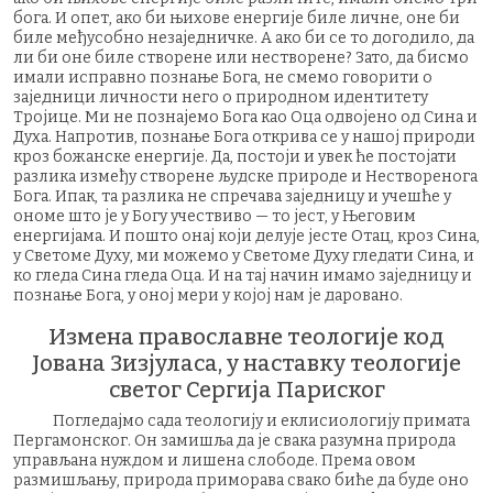
бога. И опет, ако би њихове енергије биле личне, оне би
биле међусобно незаједничке. А ако би се то догодило, да
ли би оне биле створене или нестворене? Зато, да бисмо
имали исправно познање Бога, не смемо говорити о
заједници личности него о природном идентитету
Тројице. Ми не познајемо Бога као Оца одвојено од Сина и
Духа. Напротив, познање Бога открива се у нашој природи
кроз божанске енергије. Да, постоји и увек ће постојати
разлика између створене људске природе и Нестворенога
Бога. Ипак, та разлика не спречава заједницу и учешће у
ономе што је у Богу учествиво — то јест, у Његовим
енергијама. И пошто онај који делује јесте Отац, кроз Сина,
у Светоме Духу, ми можемо у Светоме Духу гледати Сина, и
ко гледа Сина гледа Оца. И на тај начин имамо заједницу и
познање Бога, у оној мери у којој нам је даровано.
Измена православне теологије код
Јована Зизјуласа, у наставку теологије
светог Сергија Париског
Погледајмо сада теологију и еклисиологију примата
Пергамонског. Он замишља да је свака разумна природа
управљана нуждом и лишена слободе. Према овом
размишљању, природа приморава свако биће да буде оно