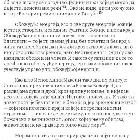
објасни шта му се догодило. Једини израз који је могао да
14
да јесте „неисказане речи“
. „Око не виде, нити ухо чу оно
15
што је Бог припремио онима који Га љубе.
“
Обожујућа енергија, као и све друге енергије Божије,
јесте нестворена, исходи из суштине Божије и нема краја.
Обожујућа енергија чини човека нествореним по
благодати — то јест, свезнајућим, без почетка и без краја;
чини га способним да пролази кроз затворена врата, што
нису својства створенога, него Нестворенога. Оци су ово
називали обожењем човека. И заиста су запазили да се то
догађа кроз обожујућу енергију, јер сваки обожени човек
учествује управо у тој обожујућој енергији.
Као што Исповедник Максим тако дивно описује:
Логос продире у таквога човека (човека Божијег) „до
раздвајања душе и духа“, кроз врлину и знање, и ниједан
део тога човека није лишен Његовог присуства. И тако тај
човек постаје без почетка и без краја, јер временски живот
— који има почетак и крај и који је потресан многим
страстима — више не делује у њему, него он поседује само
божански и вечни живот Логоса који у њему обитава,
16
живот који нема краја кроз било какву смрт
.
Морамо знати да свака природа има своју енергију.