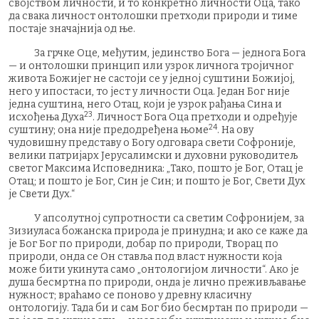
својством личности, и то конкретно личности Оца, тако
да свака личност онтолошки претходи природи и тиме
постаје значајнија од ње.
За грчке Оце, међутим, јединство Бога — једнога Бога
— и онтолошки принцип или узрок личнога тројичног
живота Божијег не састоји се у једној суштини Божијој,
него у ипостаси, то јест у личности Оца. Један Бог није
једна суштина, него Отац, који је узрок рађања Сина и
23
исхођења Духа
. Личност Бога Оца претходи и одређује
24
суштину; она није предодређена њоме
. На ову
чудовишну представу о Богу одговара свети Софроније,
велики патријарх Јерусалимски и духовни руководитељ
светог Максима Исповедника: „Тако, пошто је Бог, Отац је
Отац; и пошто је Бог, Син је Син; и пошто је Бог, Свети Дух
је Свети Дух.“
У апсолутној супротности са светим Софронијем, за
Зизиуласа божанска природа је принудна; и ако се каже да
је Бог Бог по природи, добар по природи, Творац по
природи, онда се Он ставља под власт нужности која
може бити укинута само „онтологијом личности“. Ако је
душа бесмртна по природи, онда је лично преживљавање
нужност; враћамо се поново у древну класичну
онтологију. Тада би и сам Бог био бесмртан по природи —