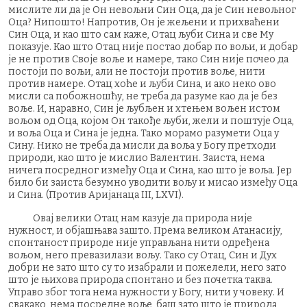
мислите ли да је Он невољни Син Оца, да је Син невољног
Оца? Нипошто! Напротив, Он је жељени и прихваћени
Син Оца, и као што сам каже, Отац љуби Сина и све Му
показује. Као што Отац није постао добар по вољи, и добар
је не против Своје воље и намере, тако Син није почео да
постоји по вољи, али не постоји против воље, нити
против намере. Отац хоће и љуби Сина, и ако неко ово
мисли са побожношћу, не треба да разуме као да је без
воље. И, наравно, Син је љубљен и хтењем вољен истом
вољом од Оца, којом Он такође љуби, жели и поштује Оца,
и воља Оца и Сина је једна. Тако морамо разумети Оца у
Сину. Нико не треба да мисли да воља у Богу претходи
природи, као што је мислио Валентин. Заиста, нема
ничега посредног између Оца и Сина, као што је воља. Јер
било би заиста безумно уводити вољу и мисао између Оца
и Сина. (Против Аријанаца III, LXVI).
Овај велики Отац нам казује да природа није
нужност, и објашњава зашто. Према великом Атанасију,
спонтаност природе није управљана нити одређена
вољом, него превазилази вољу. Тако су Отац, Син и Дух
добри не зато што су то изабрали и пожелели, него зато
што је њихова природа спонтано и без почетка таква.
Управо због тога нема нужности у Богу, нити у човеку. И
свакако, нема посредне воље, баш зато што је природа