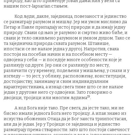
природу, као што примећује Јован Дамаскин у вези са
нашим пост‑lapsarian стањем.
Код људи, дакле, заједница, повезаност и јединство
се разматрају разумом и мишљу. Јер ми умом мислимо да
Петар и Павле припадају истој природи и да имају једну
природу. Сваки од њих је разумно и смртно живо биће, и
сваки је тело оживљено разумном и умном душом. Тако се
та заједничка природа схвата разумом. Штавише,
ипостаси се не налазе једна у другој. Напротив, свака
постоји на посебан начин и на посебном месту —
одвојена у себи — и поседује многе особености које је
разликују од друге. Јер они се разликују по месту,
различити су у времену, подељени у мишљењу, у снази и у
изгледу — то јест, у облику, расположењу, конституцији,
достојанству, занимању и свим индивидуалним
карактеристикама, а изнад свега тиме што се не налазе
један у другоме него су одвојени. Зато говоримо о
19
двојици, тројици или многим људима
.
А код Бога није тако. Пре свега, да јесте тако, ми не
бисмо имали једнога Бога него тројицу. А ипак знамо из
искуства обожених Отаца да је Бог заиста триипостасан,
али да је један. Јер у Тројици се заједница и јединство
разматрају према стварности: зато што постоји савечност