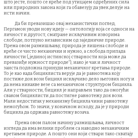
што јесте, пошто се креће под утицајем одређених сила
или природних закона који га обавезују да увек делује на
исти начин.
Да би превазишао овај механистички поглед,
Пергамон уводи нову идеју — онтологију која се односи на
личност и другост, сматране искључивим изворима
слободе, потпуно независним од заједничке природе.
Према овом размишљању, природа је лишена слободе и
креће се чисто механички и нужно, а слобода припада
личности („јединој истинској стварности која може да
превазиђе нужност природе“), иако је чак и личност
заиста подложна принуди механичког кретања природе.
То је као када бициклиста верује да је равнотежа коју
постиже док вози бицикл искључиво дело његових ногу и
да нема никакве везе са механичком структуром бицикла.
Али у стварности, бицикл је направљен тако да омогући
сваком бициклисти да постигне равнотежу док вози.
Мали недостатак у механизму бицикла чини равнотежу
немогућом. То значи, у коначном исходу, да је у природи
бицикла да одржава равнотежу возача.
Према овом палом начину размишљања, личност
изгледа да има велики проблем са наводно механичким
кретањем природе. А пошто они који ствари тако схватају