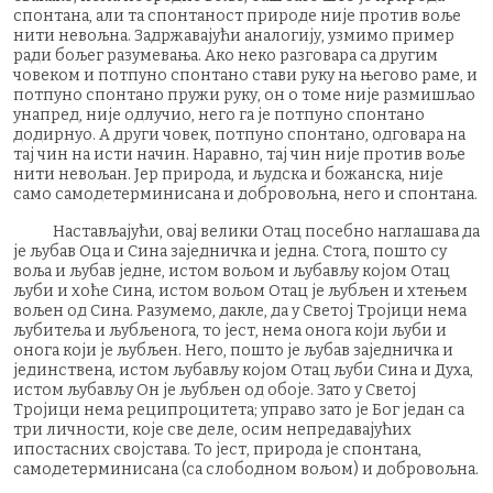
спонтана, али та спонтаност природе није против воље
нити невољна. Задржавајући аналогију, узмимо пример
ради бољег разумевања. Ако неко разговара са другим
човеком и потпуно спонтано стави руку на његово раме, и
потпуно спонтано пружи руку, он о томе није размишљао
унапред, није одлучио, него га је потпуно спонтано
додирнуо. А други човек, потпуно спонтано, одговара на
тај чин на исти начин. Наравно, тај чин није против воље
нити невољан. Јер природа, и људска и божанска, није
само самодетерминисана и добровољна, него и спонтана.
Настављајући, овај велики Отац посебно наглашава да
је љубав Оца и Сина заједничка и једна. Стога, пошто су
воља и љубав једне, истом вољом и љубављу којом Отац
љуби и хоће Сина, истом вољом Отац је љубљен и хтењем
вољен од Сина. Разумемо, дакле, да у Светој Тројици нема
љубитеља и љубљенога, то јест, нема онога који љуби и
онога који је љубљен. Него, пошто је љубав заједничка и
јединствена, истом љубављу којом Отац љуби Сина и Духа,
истом љубављу Он је љубљен од обоје. Зато у Светој
Тројици нема реципроцитета; управо зато је Бог један са
три личности, које све деле, осим непредавајућих
ипостасних својстава. То јест, природа је спонтана,
самодетерминисана (са слободном вољом) и добровољна.