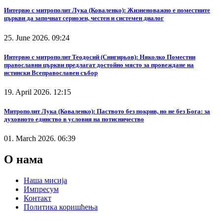
Интервю с митрополит Лука (Коваленко): Жизненоважно е поместните
църкви да започнат сериозен, честен и системен диалог
25. June 2026. 09:24
Интервю с митрополит Теодосий (Снигирьов): Няколко Поместни
православни църкви предлагат достойно място за провеждане на
истински Всеправославен събор
19. April 2026. 12:15
Митрополит Лука (Коваленко): Паството без покрив, но не без Бога: за
духовното единство в условия на потисничество
01. March 2026. 06:39
О нама
Наша мисија
Импресум
Контакт
Политика коришћења