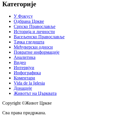
Категорије
У Фокусу
Одбрана Цркве
Српско Православље
Историја и личности
Васељенско Православље
Тачка гледишта
Међуверски односи
Повратне информације
Аналитика
Видео
Интервјуи
Инфографика
Коментари
Vida de la Iglesia
Донације
Животът на Църквата
Copyright ©Живот Цркве
Сва права придржана.