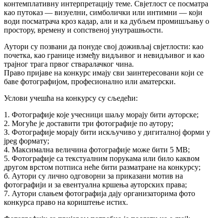
контемплативну интерпретацију теме. Свјетлост се посматра
као путоказ — визуелни, симболички или интимни — који
води посматрача кроз кадар, али и ка дубљем промишљању о
простору, времену и сопственој унутрашњости.
Аутори су позвани да понуде свој доживљај свјетлости: као
почетка, као границе између видљивог и невидљивог и као
трајног трага првог стваралачког чина.
Право пријаве на конкурс имају сви заинтересовани који се
баве фотографијом, професионално или аматерски.
Услови учешћа на конкурсу су сљедећи:
1. Фотографије које учесници шаљу морају бити ауторске;
2. Могуће је доставити три фотографије по аутору;
З. Фотографије морају бити искључиво у дигиталној форми у
јреg формату;
4. Максимална величина фотографије може бити 5 МВ;
5. Фотографије са текстуалним порукама или било каквом
другом врстом потписа неће бити разматране на конкурсу;
б. Аутори су лично одговорни за приказани мотив на
фотографији и за евентуална кршења ауторских права;
7. Аутори слањем фотографија дају организаторима фото
конкурса право на кориштење истих.