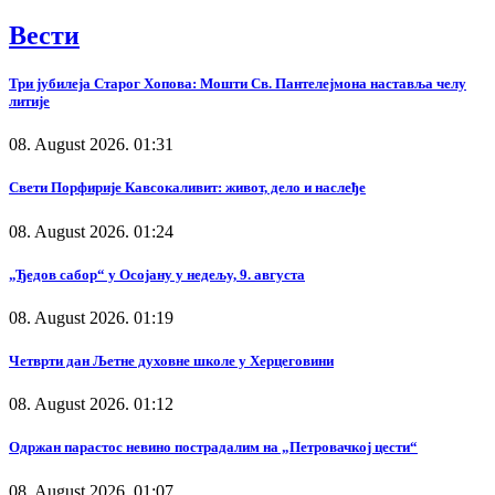
Вести
Три јубилеја Старог Хопова: Мошти Св. Пантелејмона наставља челу
литије
08. August 2026. 01:31
Свети Порфирије Кавсокаливит: живот, дело и наслеђе
08. August 2026. 01:24
„Ђедов сабор“ у Осојану у недељу, 9. августа
08. August 2026. 01:19
Четврти дан Љетне духовне школе у Херцеговини
08. August 2026. 01:12
Одржан парастос невино пострадалим на „Петровачкој цести“
08. August 2026. 01:07