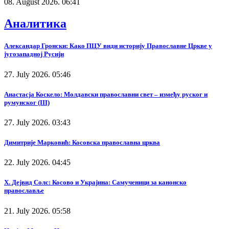
08. August 2026. 06:41
Аналитика
Александар Гронски: Како ПЦУ види историју Православне Цркве у
југозападној Русији
27. July 2026. 05:46
Анастасја Коскело: Молдавски православни свет – између руског и
румунског (III)
27. July 2026. 03:43
Димитрије Марковић: Косовска православна црква
22. July 2026. 04:45
Х. Дејвид Солс: Косово и Украјина: Самученици за канонско
православље
21. July 2026. 05:58