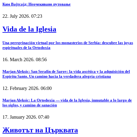
Ким Вајтсајд: Неочекивано путовање
22. July 2026. 07:23
Vida de la Iglesia
Una peregrinación virtual por los monasterios de Serbia: descubre las joyas
espirituales de la Ortodoxia
16. March 2026. 08:56
Marjan Aleksic: San Serafín de Sarov: la vida ascética y la adquisición del
Espíritu Santo. Un camino hacia la verdadera alegría cristiana
12. February 2026. 06:00
Marjan Aleksic: La Ortodoxia — vida de la Iglesia, inmutable a lo largo de
los siglos, y camino de sanación
17. January 2026. 07:40
Животът на Църквата