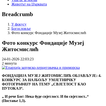
Животът на Църквата
Breadcrumb
У фокусу
Богословље
Фото конкурс Фондације Музеј Житосмислић
Фото конкурс Фондације Музеј
Житосмислић
24-01-2026 22:03:23
2 минута
ФОНДАЦИЈА МУЗЕЈ ЖИТОМИСЛИЋ ОБЈАВЉУЈЕ: 4.
КОНКУРС ЗА НАЈБОЉУ УМЈЕТНИЧКУ
ФОТОГРАФИЈУ НА ТЕМУ „СВJЕТЛОСТ КАО
ПУТОКАЗ“.
„ И рече Бог: Нека буде свјетлост. И би свјетлост..“
(Постање 1,3).