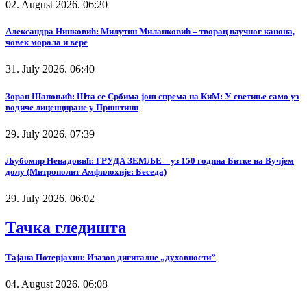
02. August 2026. 06:20
Александра Нинковић: Милутин Миланковић – творац научног канона,
човек морала и вере
31. July 2026. 06:40
Зоран Шапоњић: Шта се Србима још спрема на КиМ: У светиње само уз
водиче лиценциране у Приштини
29. July 2026. 07:39
Љубомир Ненадовић: ГРУДА ЗЕМЉЕ – уз 150 година Битке на Вучјем
долу (Митрополит Амфилохије: Беседа)
29. July 2026. 06:02
Тачка гледишта
Тајана Потерјахин: Изазов дигиталне „духовности”
04. August 2026. 06:08