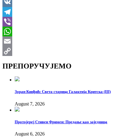
LinkedIn
VK
Telegram
Viber
WhatsApp
Email
Copy
ПРЕПОРУЧУЈЕМО
Link
Зоран Кинђић: Света старица Галактија Критска (III)
August 7, 2026
Протојереј Стивен Фримен: Предање као заједница
August 6, 2026