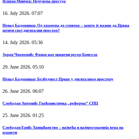
Илијан Минчев: Нечувена пресуда
16. July 2026. 07:07
Ненад Бадовинац: Од храмова до сервера – зашто је важно да Црква
штити свој дигитални простор?
14. July 2026. 05:36
Зоран Чворовић: Фанар као црквени ресор Брисела
29. June 2026. 05:10
Ненад Бадовинац: Безбедност Цркве у дигиталном простору
26. June 2026. 06:07
Слободан Антонић: Грађанистичка „реформа“ СПЦ
25. June 2026. 01:25
Слободан Ерић: Хришћанство – највећа и најпрогоњенија вера на
планети