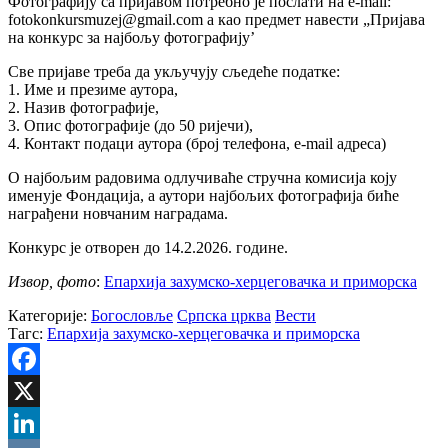
Фотографију са пријавом потребно је послати на е-mail:
fotokonkursmuzej@gmail.com a као предмет навести „Пријава
на конкурс за најбољу фотографију’
Све пријаве треба да укључују сљедеће податке:
1. Име и презиме аутора,
2. Назив фотографије,
3. Опис фотографије (до 50 ријечи),
4. Контакт подаци аутора (број телефона, е-mаil адреса)
О најбољим радовима одлучиваће стручна комисија коју
именује Фондација, а аутори најбољих фотографија биће
награђени новчаним наградама.
Конкурс је отворен до 14.2.2026. године.
Извор, фото
:
Епархија захумско-херцеговачка и приморска
Категорије:
Богословље
Српска црква
Вести
Тагс:
Епархија захумско-херцеговачка и приморска
Facebook
X