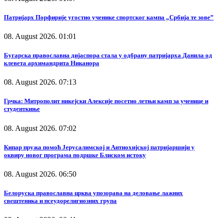
Патријарх Порфирије угостио ученике спортског кампа „Србија те зове”
08. August 2026. 01:01
Бугарска православна дијаспора стала у одбрану патријарха Данила од
клевета архимандрита Никанора
08. August 2026. 07:13
Грчка: Митрополит никејски Алексије посетио летњи камп за ученице и
студенткиње
08. August 2026. 07:02
Кипар пружа помоћ Јерусалимској и Антиохијској патријаршији у
оквиру новог програма подршке Блиском истоку
08. August 2026. 06:50
Белоруска православна црква упозорава на деловање лажних
свештеника и псеудорелигиозних група