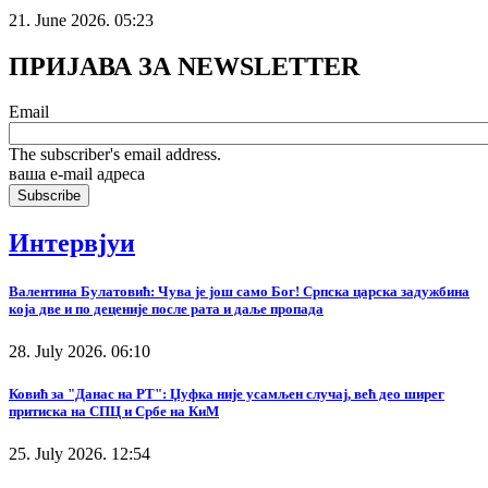
21. June 2026. 05:23
ПРИЈАВА ЗА NEWSLETTER
Email
The subscriber's email address.
ваша е-mail адреса
Интервјуи
Валентина Булатовић: Чува је још само Бог! Српска царска задужбина
која две и по деценије после рата и даље пропада
28. July 2026. 06:10
Ковић за "Данас на РТ": Џуфка није усамљен случај, већ део ширег
притиска на СПЦ и Србе на КиМ
25. July 2026. 12:54