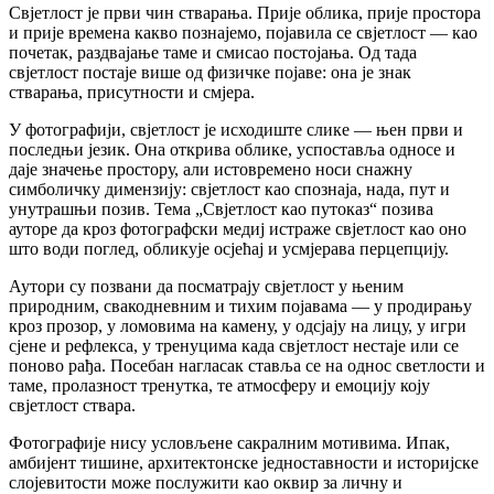
Свјетлост је први чин стварања. Прије облика, прије простора
и прије времена какво познајемо, појавила се свјетлост — као
почетак, раздвајање таме и смисао постојања. Од тада
свјетлост постаје више од физичке појаве: она је знак
стварања, присутности и смјера.
У фотографији, свјетлост је исходиште слике — њен први и
последњи језик. Она открива облике, успоставља односе и
даје значење простору, али истовремено носи снажну
симболичку димензију: свјетлост као спознаја, нада, пут и
унутрашњи позив. Тема „Свјетлост као путоказ“ позива
ауторе да кроз фотографски медиј истраже свјетлост као оно
што води поглед, обликује осјећај и усмјерава перцепцију.
Аутори су позвани да посматрају свјетлост у њеним
природним, свакодневним и тихим појавама — у продирању
кроз прозор, у ломовима на камену, у одсјају на лицу, у игри
сјене и рефлекса, у тренуцима када свјетлост нестаје или се
поново рађа. Посебан нагласак ставља се на однос светлости и
таме, пролазност тренутка, те атмосферу и емоцију коју
свјетлост ствара.
Фотографије нису условљене сакралним мотивима. Ипак,
амбијент тишине, архитектонске једноставности и историјске
слојевитости може послужити као оквир за личну и