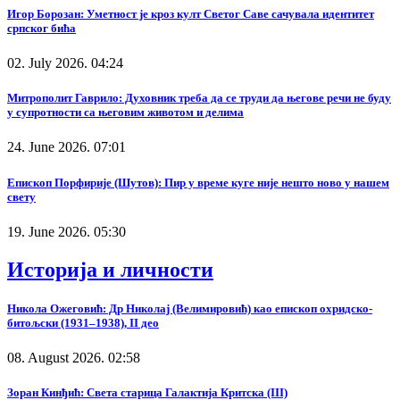
Игор Борозан: Уметност је кроз култ Светог Саве сачувала идентитет
српског бића
02. July 2026. 04:24
Митрополит Гаврило: Духовник треба да се труди да његове речи не буду
у супротности са његовим животом и делима
24. June 2026. 07:01
Епископ Порфирије (Шутов): Пир у време куге није нешто ново у нашем
свету
19. June 2026. 05:30
Историја и личности
Никола Ожеговић: Др Николај (Велимировић) као епископ охридско-
битољски (1931–1938), II део
08. August 2026. 02:58
Зоран Кинђић: Света старица Галактија Критска (III)