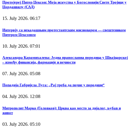
Протојереј Питер Џексон: Моја искуства у Богословији Свете Тројице у
Џорданвилу (САД)
15. July 2026. 06:17
Интервју са некадашњим протестантским мисионаром — свештеником
Питером Џексоном
10. July 2026. 07:01
Александра Карамихалева: Једна православна породица у Швајцарској
– између финансија, фармације и вечности
07. July 2026. 05:08
Попадија Габријела Луга: „Рај треба да почне у породици“
04. July 2026. 12:08
Митрополит Марко (Головков): Црква као место за дијалог, љубав и
живот
03. July 2026. 05:10