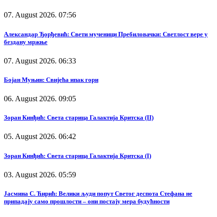
07. August 2026. 07:56
Александар Ђорђевић: Свети мученици Пребиловачки: Светлост вере у
бездану мржње
07. August 2026. 06:33
Бојан Муњин: Свијећа ипак гори
06. August 2026. 09:05
Зоран Кинђић: Света старица Галактија Критска (II)
05. August 2026. 06:42
Зоран Кинђић: Света старица Галактија Критска (I)
03. August 2026. 05:59
Јасмина С. Ћирић: Велики људи попут Светог деспота Стефана не
припадају само прошлости – они постају мера будућности