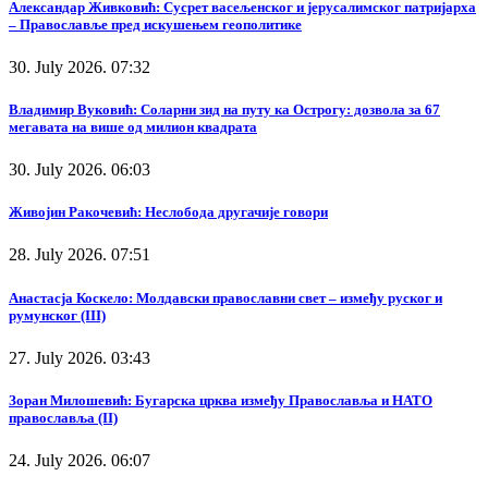
Александар Живковић: Сусрет васељенског и јерусалимског патријарха
– Православље пред искушењем геополитике
30. July 2026. 07:32
Владимир Вуковић: Соларни зид на путу ка Острогу: дозвола за 67
мегавата на више од милион квадрата
30. July 2026. 06:03
Живојин Ракочевић: Неслобода другачије говори
28. July 2026. 07:51
Анастасја Коскело: Молдавски православни свет – између руског и
румунског (III)
27. July 2026. 03:43
Зоран Милошевић: Бугарска црква између Православља и НАТО
православља (II)
24. July 2026. 06:07