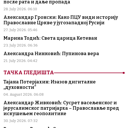
после рата и даље пропада
28. July 2026. 06:10
Александар Гронски: Како ПЦУ види историју
Православне Цркве у југозападној Русији
27. July 2026. 05:46
Марина Тодић: Света царица Кетеван
23. July 2026. 06:36
Александра Нинковић: Пупинова вера
21. July 2026. 04:42
ТАЧКА ГЛЕДИШТА
Тајана Потерјахин: Изазов дигиталне
„духовности”
04. August 2026. 06:08
Александар Живковић: Сусрет васељенског и
јерусалимског патријарха – Православље пред
искушењем геополитике
30. July 2026. 07:32