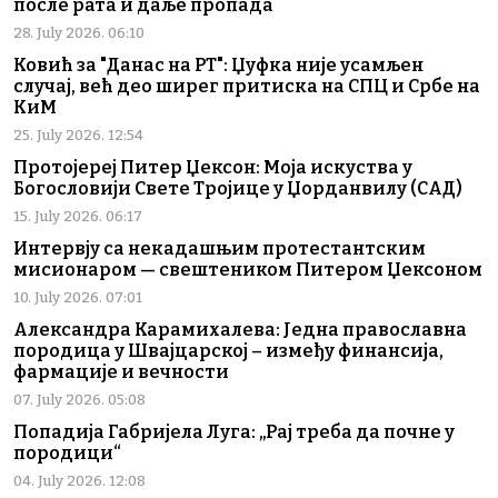
после рата и даље пропада
28. July 2026. 06:10
Ковић за "Данас на РТ": Џуфка није усамљен
случај, већ део ширег притиска на СПЦ и Србе на
КиМ
25. July 2026. 12:54
Протојереј Питер Џексон: Моја искуства у
Богословији Свете Тројице у Џорданвилу (САД)
15. July 2026. 06:17
Интервју са некадашњим протестантским
мисионаром — свештеником Питером Џексоном
10. July 2026. 07:01
Александра Карамихалева: Једна православна
породица у Швајцарској – између финансија,
фармације и вечности
07. July 2026. 05:08
Попадија Габријела Луга: „Рај треба да почне у
породици“
04. July 2026. 12:08