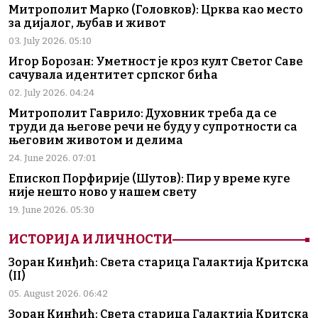
Митрополит Марко (Головков): Црква као место
за дијалог, љубав и живот
03. July 2026. 05:10
Игор Борозан: Уметност је кроз култ Светог Саве
сачувала идентитет српског бића
02. July 2026. 04:24
Митрополит Гаврило: Духовник треба да се
труди да његове речи не буду у супротности са
његовим животом и делима
24. June 2026. 07:01
Епископ Порфирије (Шутов): Пир у време куге
није нешто ново у нашем свету
19. June 2026. 05:30
ИСТОРИЈА И ЛИЧНОСТИ
Зоран Кинђић: Света старица Галактија Критска
(II)
05. August 2026. 06:42
Зоран Кинђић: Света старица Галактија Критска