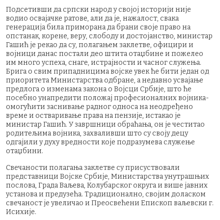
Подсетивши да српски народ у својој историји није
водио освајачке ратове, али да је, нажалост, свака
генерација била приморана да брани своје право на
опстанак, корене, веру, слободу и достојанство, министар
Гашић је рекао да су, полагањем заклетве, официри и
војници данас постали део штита отаџбине и пожелео
им много успеха, снаге, истрајности и часног служења.
Брига о свим припадницима војске увек ће бити један од
приоритета Министарства одбране, а недавно усвајање
предлога о изменама закона о Војсци Србије, што ће
посебно унапредити положај професионалних војника-
омогућити заснивање радног односа на неодређено
време и остваривање права на пензије, истакао је
министар Гашић. У завршници обраћања, он је честитао
родитељима војника, захваливши што су своју децу
одгајили у духу вредности које подразумева служење
отаџбини.
Свечаности полагања заклетве су присуствовали
представници Војске Србије, Министарства унутрашњих
послова, Града Ваљева, Колубарског округа и више јавних
установа и предузећа. Традиционално, својим доласком
свечаност је увеличао и Преосвећени Епископ ваљевски г.
Исихије.