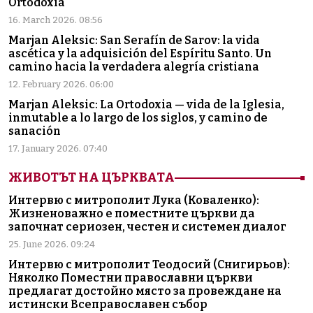
Ortodoxia
16. March 2026. 08:56
Marjan Aleksic: San Serafín de Sarov: la vida
ascética y la adquisición del Espíritu Santo. Un
camino hacia la verdadera alegría cristiana
12. February 2026. 06:00
Marjan Aleksic: La Ortodoxia — vida de la Iglesia,
inmutable a lo largo de los siglos, y camino de
sanación
17. January 2026. 07:40
ЖИВОТЪТ НА ЦЪРКВАТА
Интервю с митрополит Лука (Коваленко):
Жизненоважно е поместните църкви да
започнат сериозен, честен и системен диалог
25. June 2026. 09:24
Интервю с митрополит Теодосий (Снигирьов):
Няколко Поместни православни църкви
предлагат достойно място за провеждане на
истински Всеправославен събор