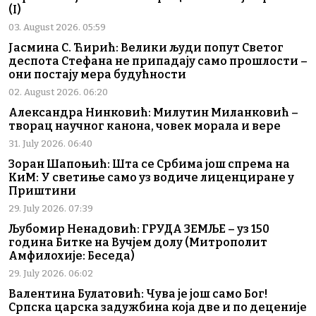
(I)
03. August 2026. 05:59
Јасмина С. Ћирић: Велики људи попут Светог
деспота Стефана не припадају само прошлости –
они постају мера будућности
02. August 2026. 06:20
Александра Нинковић: Милутин Миланковић –
творац научног канона, човек морала и вере
31. July 2026. 06:40
Зоран Шапоњић: Шта се Србима још спрема на
КиМ: У светиње само уз водиче лиценциране у
Приштини
29. July 2026. 07:39
Љубомир Ненадовић: ГРУДА ЗЕМЉЕ – уз 150
година Битке на Вучјем долу (Митрополит
Амфилохије: Беседа)
29. July 2026. 06:02
Валентина Булатовић: Чува је још само Бог!
Српска царска задужбина која две и по деценије