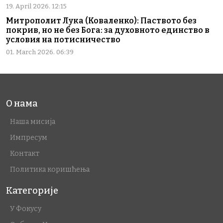
19. April 2026. 12:15
Митрополит Лука (Коваленко): Паството без
покрив, но не без Бога: за духовното единство в
условия на потисничество
01. March 2026. 06:39
О нама
Наша мисија
Импресум
Контакт
Политика коришћења
Категорије
У Фокусу