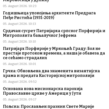
05. August 2026. 10:23
Годишњица упокојења архитекте Предрага
Пеђе Ристића (1931-2019)
05. August 2026. 10:13
Срдачан сусрет Патријарха српског Порфирија и
Митрополита бањалучког Јефрема
05. August 2026. 10:10
Патријарх Порфирије у Мркоњић Граду: Бол не
престаје протоком времена, а наша је обавеза да
се сећамо страдалих
05. August 2026. 10:01
Грчка: Обновљена два знаменита византијска
храма и предата Касторијској митрополији
05. August 2026. 09:52
Основана нова мисионарска парохија
Православне цркве у Америци у Јути
05. August 2026. 09:17
Пољска: Прослављен празник Свете Марије