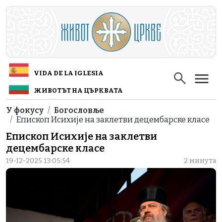
Skip to main content
VIDA DE LA IGLESIA
ЖИВОТЪТ НА ЦЪРКВАТА
Breadcrumb
У фокусу
Богословље
Епископ Исихије на заклетви децембарске класе
Епископ Исихије на заклетви
децембарске класе
19-12-2025 13:05:54
2 минута