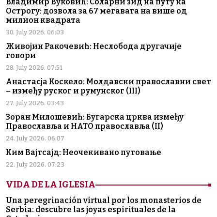
Владимир Вуковић: Соларни зид на путу ка
Острогу: дозвола за 67 мегавата на више од
милион квадрата
30. July 2026. 06:03
Живојин Ракочевић: Неслобода другачије
говори
28. July 2026. 07:51
Анастасја Коскело: Молдавски православни свет
– између руског и румунског (III)
27. July 2026. 03:43
Зоран Милошевић: Бугарска црква између
Православља и НАТО православља (II)
24. July 2026. 06:07
Ким Вајтсајд: Неочекивано путовање
22. July 2026. 07:23
VIDA DE LA IGLESIA
Una peregrinación virtual por los monasterios de
Serbia: descubre las joyas espirituales de la