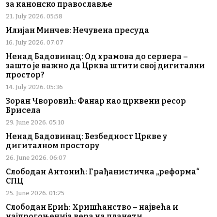
за канонско православље
21. July 2026. 05:58
Илијан Минчев: Нечувена пресуда
16. July 2026. 07:07
Ненад Бадовинац: Од храмова до сервера –
зашто је важно да Црква штити свој дигитални
простор?
14. July 2026. 05:36
Зоран Чворовић: Фанар као црквени ресор
Брисела
29. June 2026. 05:10
Ненад Бадовинац: Безбедност Цркве у
дигиталном простору
26. June 2026. 06:07
Слободан Антонић: Грађанистичка „реформа“
СПЦ
25. June 2026. 01:25
Слободан Ерић: Хришћанство – највећа и
најпрогоњенија вера на планети