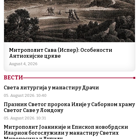
Митрополит Сава (Испер): Особености
Антиохијске цркве
August 4, 2026
ВЕСТИ
Света литургија у манастиру Драчи
05. August 2026. 10:40
Празник Светог пророка Илије у Саборном храму
Светог Саве у Лондону
05. August 2026. 10:31
Митрополит Јоаникије и Епископ новобрдски
Иларион богослужили у манастиру Светих
Мироносица у Дупилу