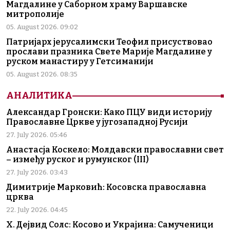
Магдалине у Саборном храму Варшавске
митрополије
05. August 2026. 09:02
Патријарх јерусалимски Теофил присуствовао
прослави празника Свете Марије Магдалине у
руском манастиру у Гетсиманији
05. August 2026. 08:35
АНАЛИТИКА
Александар Гронски: Како ПЦУ види историју
Православне Цркве у југозападној Русији
27. July 2026. 05:46
Анастасја Коскело: Молдавски православни свет
– између руског и румунског (III)
27. July 2026. 03:43
Димитрије Марковић: Косовска православна
црква
22. July 2026. 04:45
Х. Дејвид Солс: Косово и Украјина: Самученици