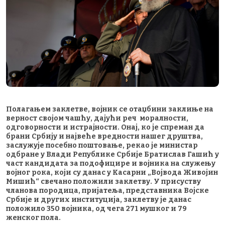
Полагањем заклетве, војник се отаџбини заклиње на
верност својом чашћу, дајући реч моралности,
одговорности и истрајности. Онај, ко је спреман да
брани Србију и највеће вредности нашег друштва,
заслужује посебно поштовање, рекао је министар
одбране у Влади Републике Србије Братислав Гашић у
част кандидата за подофицире и војника на служењу
војног рока, који су данас у Касарни „Војвода Живојин
Мишић“ свечано положили заклетву. У присуству
чланова породица, пријатеља, представника Војске
Србије и других институција, заклетву је данас
положило 350 војника, од чега 271 мушког и 79
женског пола.