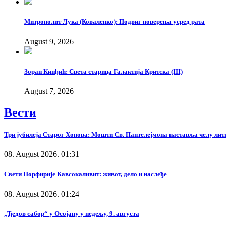
Митрополит Лука (Коваленко): Подвиг поверења усред рата
August 9, 2026
Зоран Кинђић: Света старица Галактија Критска (III)
August 7, 2026
Вести
Три јубилеја Старог Хопова: Мошти Св. Пантелејмона наставља челу лит
08. August 2026. 01:31
Свети Порфирије Кавсокаливит: живот, дело и наслеђе
08. August 2026. 01:24
„Ђедов сабор“ у Осојану у недељу, 9. августа