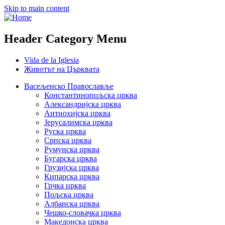
Skip to main content
Header Category Menu
Vida de la Iglesia
Животът на Църквата
Васељенско Православље
Константинопољска црква
Александријска црква
Антиохијска црква
Јерусалимска црква
Руска црква
Српска црква
Румунска црква
Бугарска црква
Грузијска црква
Кипарска црква
Грчка црква
Пољска црква
Албанска црква
Чешко-словачка црква
Македонска црква