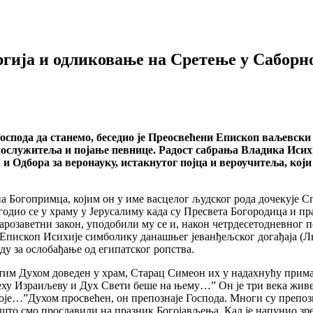
гија и одликовање на Сретење у Саборн
Господа да станемо, беседио је Преосвећени Епископ ваљевски 
ослужитеља и појање певнице. Радост сабрања Владика Исих
и Одбора за веронауку, истакнутог појца и вероучитеља, кој
 Богопримца, којим он у име васцелог људског рода дочекује Сп
огодио се у храму у Јерусалиму када су Пресвета Богородица и п
арозаветни закон, уподобили му се и, након четрдесетодневног 
Епископ Исихије симболику данашњег јеванђељског догађаја (Лк 2
ду за ослобађање од египатског ропства.
тим Духом доведен у храм, Старац Симеон их у надахнућу прима 
теху Израиљеву и Дух Свети беше на њему…” Он је три века живео
воје…”Духом просвећен, он препознаје Господа. Многи су препоз
 што смо прославили на празник Богојављења. Кад је напунио зре