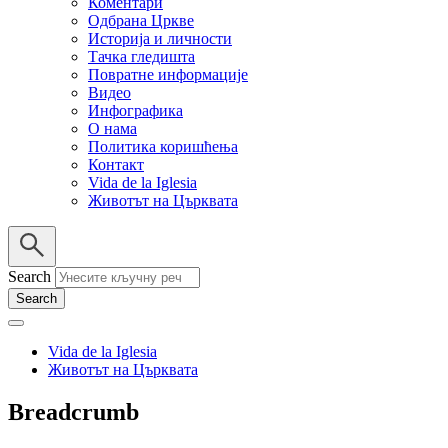
Коментари
Одбрана Цркве
Историја и личности
Тачка гледишта
Повратне информације
Видео
Инфографика
О нама
Политика коришћења
Контакт
Vida de la Iglesia
Животът на Църквата
Search
Vida de la Iglesia
Животът на Църквата
Breadcrumb