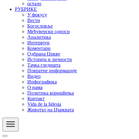
остало
РУБРИКЕ
У фокусу
Вести
Богословље
Међуверски односи
Аналитика
Интервјуи
Коментари
Одбрана Цркве
Историја и личности
Тачка гледишта
Повратне информације
Видео
Инфографика
О нама
Политика коришћења
Контакт
Vida de la Iglesia
Животът на Църквата