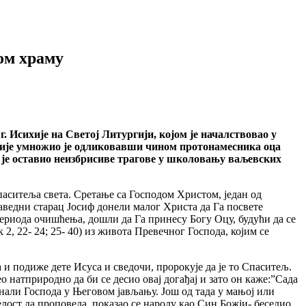
ом храму
г. Исихије на Светој Литургији, којом је началствовао у
ије умножио је одликовавши чином протонамесника оца
и је оставио неизбрисиве трагове у школовању ваљевских
аситеља света. Сретање са Господом Христом, један од
раведни старац Јосиф донели малог Христа да Га посвете
периода очишћења, дошли да Га принесу Богу Оцу, будући да се
, 22- 24; 25- 40) из живота Превечног Господа, којим се
и подиже дете Исуса и сведочи, пророкује да је то Спаситељ.
 натприродно да би се десио овај догађај и зато он каже:”Сада
нали Господа у Његовом јављању. Још од тада у мањој или
лост да проповеда, показао се народу као Син Божји- беседио