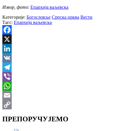
Извор, фото
:
Епархија ваљевска
Категорије:
Богословље
Српска црква
Вести
Тагс:
Епархија ваљевска
Facebook
X
LinkedIn
VK
Telegram
Viber
WhatsApp
Email
Copy
ПРЕПОРУЧУЈЕМО
Link