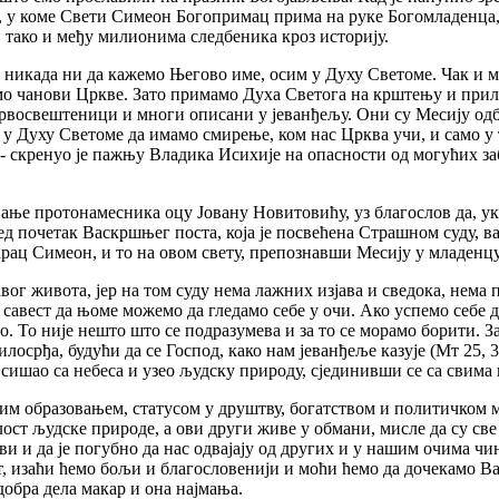
у, у коме Свети Симеон Богопримац прима на руке Богомладенца
тако и међу милионима следбеника кроз историју.
 никада ни да кажемо Његово име, осим у Духу Светоме. Чак и ми
мо чанови Цркве. Зато примамо Духа Светога на крштењу и прил
рвосвештеници и многи описани у јеванђељу. Они су Месију одб
мо у Духу Светоме да имамо смирење, ком нас Црква учи, и само у
кренуо је пажњу Владика Исихије на опасности од могућих забл
вање протонамесника оцу Јовану Новитовићу, уз благослов да, у
д почетак Васкршњег поста, која је посвећена Страшном суду, ва
тарац Симеон, и то на овом свету, препознавши Месију у младенц
г живота, јер на том суду нема лажних изјава и сведока, нема пр
 савест да њоме можемо да гледамо себе у очи. Ако успемо себе д
. То није нешто што се подразумева и за то се морамо борити. З
лосрђа, будући да се Господ, како нам јеванђеље казује (Мт 25, 
х сишао са небеса и узео људску природу, сјединивши се са свима 
ким образовањем, статусом у друштву, богатством и политичком 
лост људске природе, а ови други живе у обмани, мисле да су све 
 и да је погубно да нас одвајају од других и у нашим очима чин
, изаћи ћемо бољи и благословенији и моћи ћемо да дочекамо Ва
добра дела макар и она најмања.