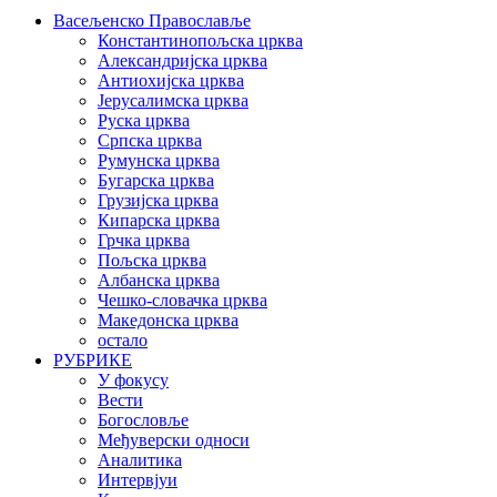
Васељенско Православље
Константинопољска црква
Александријска црква
Антиохијска црква
Јерусалимска црква
Руска црква
Српска црква
Румунска црква
Бугарска црква
Грузијска црква
Кипарска црква
Грчка црква
Пољска црква
Албанска црква
Чешко-словачка црква
Македонска црква
остало
РУБРИКЕ
У фокусу
Вести
Богословље
Међуверски односи
Аналитика
Интервјуи