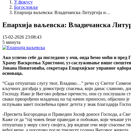
У фокусу
Богословље
Епархија ваљевска: Владичанска Литургија и…
Епархија ваљевска: Владичанска Литур
15-02-2026 23:08:43
5 минута
Ако успемо себе да погледамо у очи, онда ћемо моћи и пред 
Храму Васкрсења Христовог, уз саслуживање више свештен
Јована Новитовића, секретара Епархијског управног одбора 
основаца.
“Сада отпушташ слугу твог, Владико…” речи су Светог Симеона
кључних догађаја у домостроју спасења, који данас славимо, д
Господу. Иако је Његово рођење пречисто, они су послушали ст
сваки прворођени младенац на тај начин приносио, објаснио је 
испуњава завет посвећења првог детета у знак благодарја Госпо
-Пресвета Богородица и Праведни Јосиф доносе Господа, а Све
Каже се да “тај човек беше праведан и побожан, који чекаше у
отпушташ у миру слогу својега, јер видеше очи моје спасење т
већој мери, а поготово после тридесет година Његовог живота,