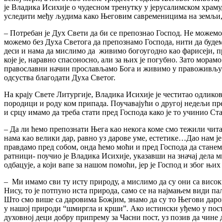
је Владика Исихије о чудесном тренутку у јерусалимском храм
уследити међу људима како Његовим савременицима на земљи, 
– Потребан је Дух Свети да би се препознао Господ. Не можемо
можемо без Духа Светога да препознамо Господа, нити да буде
деси и нама да мислимо да живимо богоугодно као фарисеји, п
које је, наравно спасоносно, али за њих је погубно. Зато мора
православни начин прослављамо Бога и живимо у правоживљу- с
одсуства благодати Духа Светог.
На крају Свете Литургије, Владика Исихије је честитао одлико
породици и роду ком припада. Поучавајући о другој недељи пре
и срцу имамо да треба стати пред Господа како је то учинио С
– Да ли ћемо препознати Њега као некога коме смо тежили читаво
нама као велики дар, равно уз дарове уме, естетике…Дао нам је
правдамо пред собом, онда ћемо моћи и пред Господа да станемо
ратници- поучио је Владика Исихије, указавши на значај дела ми
одбацује, а који вапе за нашом помоћи, јер је Господ и због њи
– Ми имамо сви ту исту природу, а мислимо да су они са висо
Нису, то је потпуно иста природа, само се на најмањем види па
Што смо више са даровима Божјим, знамо да су то Његови дарови
у нашој природи “шмиргла и крши”. Ако истински уђемо у пост
духовној деци добру припрему за Часни пост, уз позив да чине 