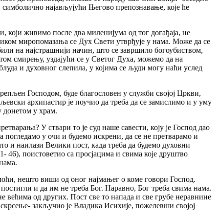
, симболично најављујући Његово препознавање, које ће
, који живимо после два миленијума од тог догађаја, не
иком миропомазања се Дух Свети утврђује у нама. Може да се
или на најстрашнији начин, што се завршило богоубиством,
 том смирењу, уздајући се у Светог Духа, можемо да на
уда и духовног слепила, у којима се људи могу наћи услед
крепљен Господом, буде благословен у служби својој Цркви,
љевски архипастир је поучио да треба да се замислимо и у уму
у донетом у храм.
етварања? У ствари то је суд наше савести, коју је Господ дао
а погледамо у очи и будемо искрени, да се не претварамо и
ато и наилази Велики пост, када треба да будемо духовни
31- 46), поистоветио са просјацима и свима које друштво
нама.
моћи, нешто виши од оног најмањег о коме говори Господ.
постигли и да им не треба Бог. Наравно, Бог треба свима нама.
е већима од других. Пост све то напада и све грубе неравнине
скрсење- закључио је Владика Исихије, пожелевши својој