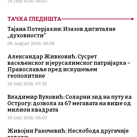
29. July 2026. 06:02
ТАЧКА ГЛЕДИШТА
Тајана Потерјахин: Изазов дигиталне
„духовности”
04. August 2026. 06:08
Александар Живковић: Сусрет
васељенског и јерусалимског патријарха –
Православље пред искушењем
геополитике
30. July 2026. 07:32
Владимир Вуковић: Соларни зид на путу ка
Острогу: дозвола за 67 мегавата на више од
милион квадрата
30. July 2026. 06:03
Живојин Ракочевић: Неслобода другачије