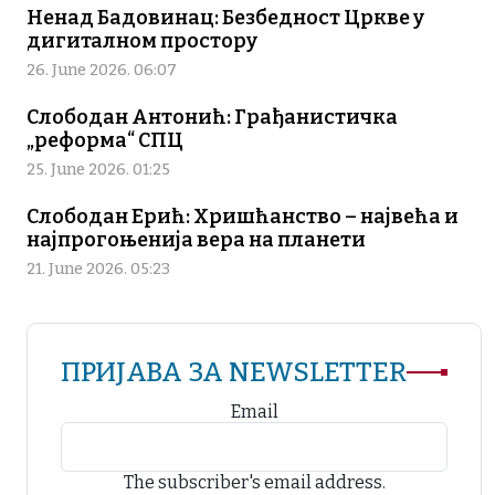
Ненад Бадовинац: Безбедност Цркве у
дигиталном простору
26. June 2026. 06:07
Слободан Антонић: Грађанистичка
„реформа“ СПЦ
25. June 2026. 01:25
Слободан Ерић: Хришћанство – највећа и
најпрогоњенија вера на планети
21. June 2026. 05:23
ПРИЈАВА ЗА NEWSLETTER
Email
The subscriber's email address.