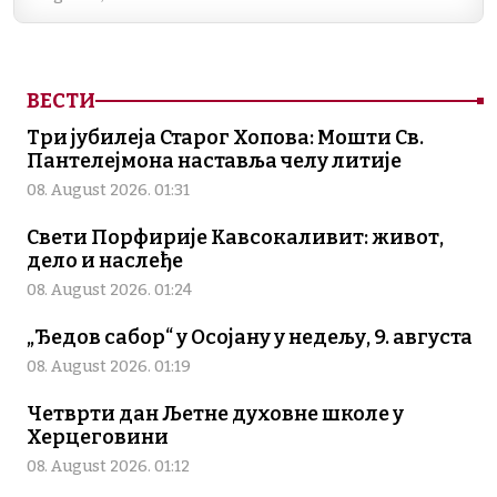
ВЕСТИ
Три јубилеја Старог Хопова: Мошти Св.
Пантелејмона наставља челу литије
08. August 2026. 01:31
Свети Порфирије Кавсокаливит: живот,
дело и наслеђе
08. August 2026. 01:24
„Ђедов сабор“ у Осојану у недељу, 9. августа
08. August 2026. 01:19
Четврти дан Љетне духовне школе у
Херцеговини
08. August 2026. 01:12