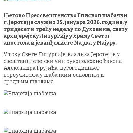
Његово Преосвештенство Епископ шабачки
г. Јеротеј је служио 25. јануара 2026. године, у
тридесет и трећу недељу по Духовима, свету
архијерејску Литургију у храму Светог
апостола и јеванђелисте Марка у Мајуру.
У току Свете Литургије, владика Јеротеј је у
свештени јерејски чин рукоположио ђакона
Александра Грујића, дугогодишњег
вероучитеља у шабачким основним и
средњим школама.