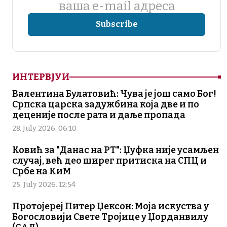
ваша е-mail адреса
ИНТЕРВЈУИ
Валентина Булатовић: Чува је још само Бог!
Српска царска задужбина која две и по
деценије после рата и даље пропада
28. July 2026. 06:10
Ковић за "Данас на РТ": Џуфка није усамљен
случај, већ део ширег притиска на СПЦ и
Србе на КиМ
25. July 2026. 12:54
Протојереј Питер Џексон: Моја искуства у
Богословији Свете Тројице у Џорданвилу