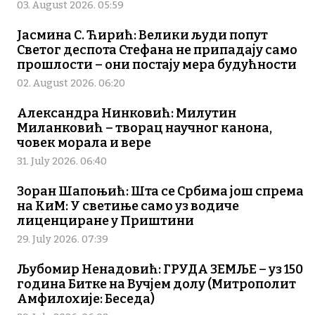
03. August 2026. 05:59
Јасмина С. Ћирић: Велики људи попут
Светог деспота Стефана не припадају само
прошлости – они постају мера будућности
02. August 2026. 06:20
Александра Нинковић: Милутин
Миланковић – творац научног канона,
човек морала и вере
31. July 2026. 06:40
Зоран Шапоњић: Шта се Србима још спрема
на КиМ: У светиње само уз водиче
лиценциране у Приштини
29. July 2026. 07:39
Љубомир Ненадовић: ГРУДА ЗЕМЉЕ – уз 150
година Битке на Вучјем долу (Митрополит
Амфилохије: Беседа)