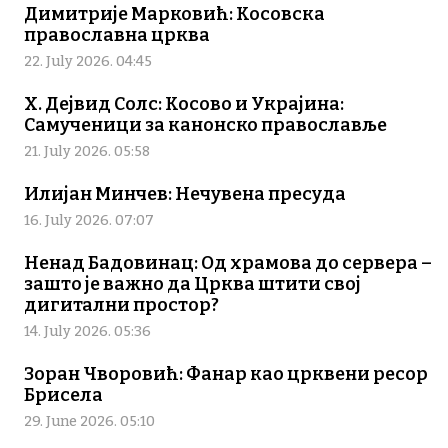
Димитрије Марковић: Косовска
православна црква
22. July 2026. 04:45
Х. Дејвид Солс: Косово и Украјина:
Самученици за канонско православље
21. July 2026. 05:58
Илијан Минчев: Нечувена пресуда
16. July 2026. 07:07
Ненад Бадовинац: Од храмова до сервера –
зашто је важно да Црква штити свој
дигитални простор?
14. July 2026. 05:36
Зоран Чворовић: Фанар као црквени ресор
Брисела
29. June 2026. 05:10