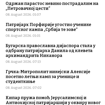
Одржан парастос невино пострадалим на
„Петровачкој цести“
08. August 2026. 01:07
Патријарх Порфирије угостио ученике
спортског кампа „Србија те зове”
08. August 2026. 01:01
Бугарска православна дијаспора стала у
одбрану патријарха Данила од клевета
архимандрита Никанора
08. August 2026. 07:13
Грчка: Митрополит никејски Алексије
посетио летњи камп за ученице и
студенткиње
08. August 2026. 07:02
Кипар пружа помоћ Јерусалимској и
Антиохијској патријаршији у оквиру новог