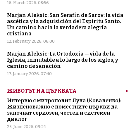
16. March 2026. 08:56
Marjan Aleksic: San Serafín de Sarov: la vida
ascética y la adquisición del Espíritu Santo.
Un camino hacia la verdadera alegría
cristiana
12. February 2026. 06:00
Marjan Aleksic: La Ortodoxia — vida de la
Iglesia, inmutable a lo largo de los siglos, y
camino de sanación
17. January 2026. 07:40
ЖИВОТЪТ НА ЦЪРКВАТА
Интервю с митрополит Лука (Коваленко):
Жизненоважно е поместните църкви да
започнат сериозен, честен и системен
диалог
25. June 2026. 09:24