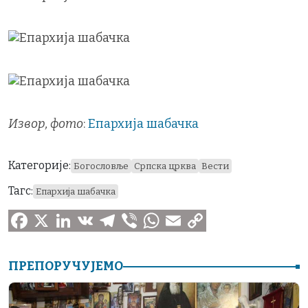
Извор, фото
:
Епархија шабачка
Категорије:
Богословље
Српска црква
Вести
Тагс:
Епархија шабачка
F
X
L
V
T
V
W
E
C
a
i
K
e
i
h
m
o
ПРЕПОРУЧУЈЕМО
c
n
l
b
a
a
p