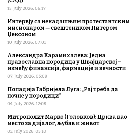
(САД)
15. July 2026. 06:17
Интервју са некадашњим протестантским
мисионаром — свештеником Питером
Џексоном
10. July 2026. 07:01
Александра Карамихалева: Једна
православна породица у Швајцарској –
између финансија, фармације и вечности
07. July 2026. 05:08
Попадија Габријела Луга: „Рај треба да
почне у породици“
04. July 2026. 12:08
Митрополит Марко (Головков): Црква као
место за дијалог, љубав и живот
03. July 2026. 05:10