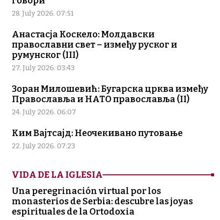
говори
28. July 2026. 07:51
Анастасја Коскело: Молдавски
православни свет – између руског и
румунског (III)
27. July 2026. 03:43
Зоран Милошевић: Бугарска црква између
Православља и НАТО православља (II)
24. July 2026. 06:07
Ким Вајтсајд: Неочекивано путовање
22. July 2026. 07:23
VIDA DE LA IGLESIA
Una peregrinación virtual por los
monasterios de Serbia: descubre las joyas
espirituales de la Ortodoxia