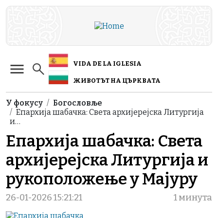
Skip to main content
VIDA DE LA IGLESIA
ЖИВОТЪТ НА ЦЪРКВАТА
Breadcrumb
У фокусу
Богословље
Епархија шабачка: Света архијерејска Литургија
и…
Епархија шабачка: Света
архијерејска Литургија и
рукоположење у Мајуру
26-01-2026 15:21:21
1 минута