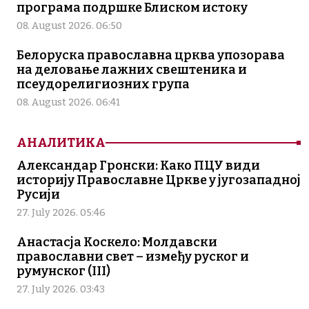
програма подршке Блиском истоку
08. August 2026. 06:50
Белоруска православна црква упозорава
на деловање лажних свештеника и
псеудорелигиозних група
08. August 2026. 06:41
АНАЛИТИКА
Александар Гронски: Како ПЦУ види
историју Православне Цркве у југозападној
Русији
27. July 2026. 05:46
Анастасја Коскело: Молдавски
православни свет – између руског и
румунског (III)
27. July 2026. 03:43