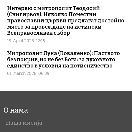
Интервю с митрополит Теодосий
(Снигирьов): Няколко Поместни
православни църкви предлагат достойно
място за провеждане на истински
Всеправославен събор
19. April 2026. 12:15
Митрополит Лука (Коваленко): Паството
без покрив, но не без Бога: за духовното
единство в условия на потисничество
01. March 2026. 06:39
О нама
Наша мисија