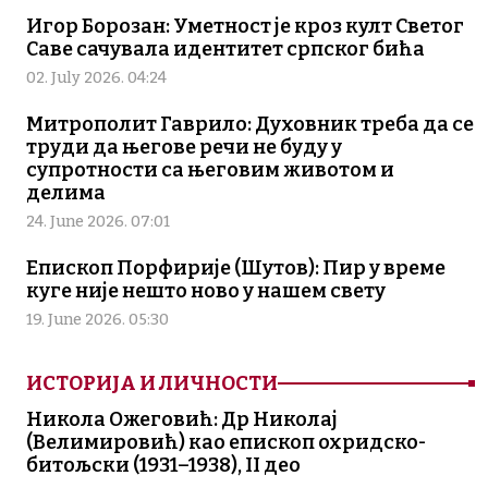
Игор Борозан: Уметност је кроз култ Светог
Саве сачувала идентитет српског бића
02. July 2026. 04:24
Митрополит Гаврило: Духовник треба да се
труди да његове речи не буду у
супротности са његовим животом и
делима
24. June 2026. 07:01
Епископ Порфирије (Шутов): Пир у време
куге није нешто ново у нашем свету
19. June 2026. 05:30
ИСТОРИЈА И ЛИЧНОСТИ
Никола Ожеговић: Др Николај
(Велимировић) као епископ охридско-
битољски (1931–1938), II део