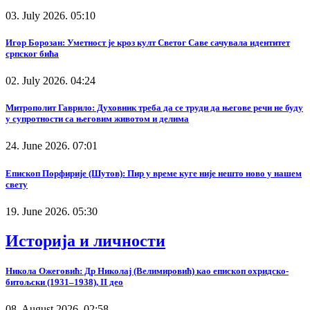
03. July 2026. 05:10
Игор Борозан: Уметност је кроз култ Светог Саве сачувала идентитет
српског бића
02. July 2026. 04:24
Митрополит Гаврило: Духовник треба да се труди да његове речи не буду
у супротности са његовим животом и делима
24. June 2026. 07:01
Епископ Порфирије (Шутов): Пир у време куге није нешто ново у нашем
свету
19. June 2026. 05:30
Историја и личности
Никола Ожеговић: Др Николај (Велимировић) као епископ охридско-
битољски (1931–1938), II део
08. August 2026. 02:58