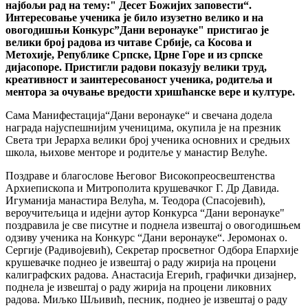
најбољи рад на тему:" Десет Божијих заповести“.
Интересовање ученика је било изузетно велико и на
овогодишњи Конкурс”Дани веронауке" пристигао је
велики број радова из читаве Србије, са Косова и
Метохије, Републике Српске, Црне Горе и из српске
дијасопоре. Пристигли радови показују велики труд,
креативност и заинтересованост ученика, родитеља и
ментора за очување вредости хришћанске вере и културе.
Сама Манифестација“Дани веронауке“ и свечана додела
награда најуспешнијим ученицима, окупила је на презник
Света три Јерарха велики број ученика основних и средњих
школа, њихове менторе и родитеље у манастир Велуће.
Поздраве и благослове Његовог Високопреосвештенства
Архиепископа и Митрополита крушевачког Г. Др Давида.
Игуманија манастира Велућа, м. Теодора (Спасојевић),
вероучитељица и идејни аутор Конкурса “Дани веронауке"
поздравила је све писутне и поднела извештај о овогодишњем
одзиву ученика на Конкурс “Дани веронауке“. Јеромонах о.
Сергије (Радивојевић), Секретар просветног Одбора Епархије
крушевачке поднео је извештај о раду жирија на процени
калиграфских радова. Анастасија Егерић, графички дизајнер,
поднела је извештај о раду жирија на процени ликовних
радова. Миљко Шљивић, песник, поднео је извештај о раду