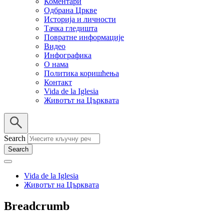
Коментари
Одбрана Цркве
Историја и личности
Тачка гледишта
Повратне информације
Видео
Инфографика
О нама
Политика коришћења
Контакт
Vida de la Iglesia
Животът на Църквата
Search
Vida de la Iglesia
Животът на Църквата
Breadcrumb