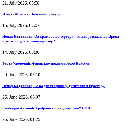
21. July 2026. 05:58
Илијан Минчев: Нечувена пресуда
16. July 2026. 07:07
Ненад Бадовинац: Од храмова до сервера – зашто је важно да Црква
штити свој дигитални простор?
14. July 2026. 05:36
Зоран Чворовић: Фанар као црквени ресор Брисела
29. June 2026. 05:10
Ненад Бадовинац: Безбедност Цркве у дигиталном простору
26. June 2026. 06:07
Слободан Антонић: Грађанистичка „реформа“ СПЦ
25. June 2026. 01:25