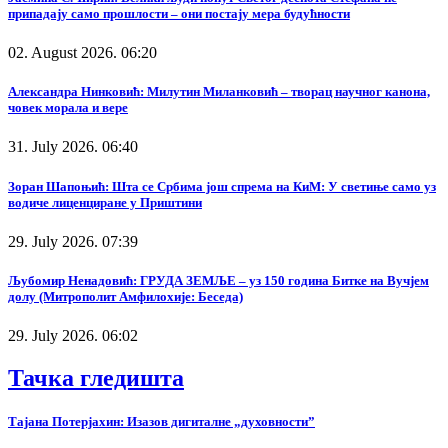
припадају само прошлости – они постају мера будућности
02. August 2026. 06:20
Александра Нинковић: Милутин Миланковић – творац научног канона,
човек морала и вере
31. July 2026. 06:40
Зоран Шапоњић: Шта се Србима још спрема на КиМ: У светиње само уз
водиче лиценциране у Приштини
29. July 2026. 07:39
Љубомир Ненадовић: ГРУДА ЗЕМЉЕ – уз 150 година Битке на Вучјем
долу (Митрополит Амфилохије: Беседа)
29. July 2026. 06:02
Тачка гледишта
Тајана Потерјахин: Изазов дигиталне „духовности”