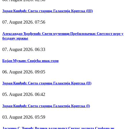
Зоран Кинђић: Света старица Галактија Критска (III)
07. August 2026. 07:56
Александар Ђорђевић: Свети мученици Пребиловачки: Светлост вере у
бездану мржње
07. August 2026. 06:33
Бојан Муњин: Свијећа ипак гори
06. August 2026. 09:05
Зоран Кинђић: Света старица Галактија Критска (II)
05. August 2026. 06:42
Зоран Кинђић: Света старица Галактија Критска (I)
03. August 2026. 05:59
Јасмина С. Ћирић: Велики људи попут Светог деспота Стефана не