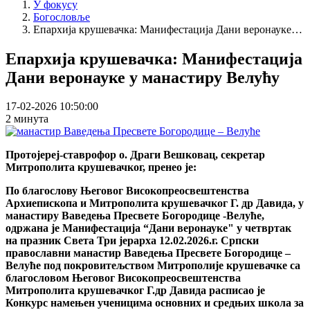
У фокусу
Богословље
Епархија крушевачка: Манифестација Дани веронауке…
Епархија крушевачка: Манифестација
Дани веронауке у манастиру Велућу
17-02-2026 10:50:00
2 минута
Протојереј-ставрофор о. Драги Вешковац, секретар
Митрополита крушевачког, пренео је:
По благослову Његовог Високопреосвештенства
Архиепископа и Митрополита крушевачког Г. др Давида, у
манастиру Ваведења Пресвете Богородице -Велуће,
одржана је Манифестација “Дани веронауке" у четвртак
на празник Света Три јерарха 12.02.2026.г. Српски
православни манастир Ваведења Пресвете Богородице –
Велуће под покровитељством Митрополије крушевачке са
благословом Његовог Високопреосвештенства
Митрополита крушевачког Г.др Давида расписао је
Конкурс намењен ученицима основних и средњих школа за