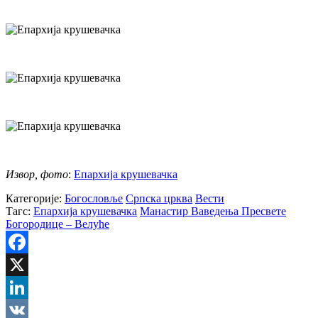
Извор, фото
:
Епархија крушевачка
Категорије:
Богословље
Српска црква
Вести
Тагс:
Епархија крушевачка
Манастир Ваведења Пресвете
Богородице – Велуће
Facebook
X
LinkedIn