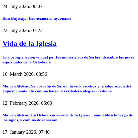
24. July 2026. 06:07
Ким Вајтсајд: Неочекивано путовање
22. July 2026. 07:23
Vida de la Iglesia
Una peregrinación virtual por los monasterios de Serbia: descubre las joyas
espirituales de la Ortodoxia
16. March 2026. 08:56
Marjan Aleksic: San Serafín de Sarov: la vida ascética y la adquisición del
Espíritu Santo. Un camino hacia la verdadera alegría cristiana
12. February 2026. 06:00
Marjan Aleksic: La Ortodoxia — vida de la Iglesia, inmutable a lo largo de
los siglos, y camino de sanación
17. January 2026. 07:40