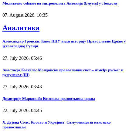
Молитвено сећање на митрополита Антонија (Блума) у Лондону
07. August 2026. 10:35
Аналитика
Александар Гронски: Како ПЦУ види историју Православне Цркве у
југозападној Русији
27. July 2026. 05:46
Анастасја Коскело: Молдавски православни свет – између руског и
румунског (III)
27. July 2026. 03:43
Димитрије Марковић: Косовска православна црква
22. July 2026. 04:45
Х. Дејвид Солс: Косово и Украјина: Самученици за канонско
православље