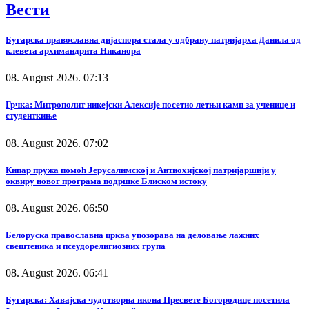
Вести
Бугарска православна дијаспора стала у одбрану патријарха Данила од
клевета архимандрита Никанора
08. August 2026. 07:13
Грчка: Митрополит никејски Алексије посетио летњи камп за ученице и
студенткиње
08. August 2026. 07:02
Кипар пружа помоћ Јерусалимској и Антиохијској патријаршији у
оквиру новог програма подршке Блиском истоку
08. August 2026. 06:50
Белоруска православна црква упозорава на деловање лажних
свештеника и псеудорелигиозних група
08. August 2026. 06:41
Бугарска: Хавајска чудотворна икона Пресвете Богородице посетила