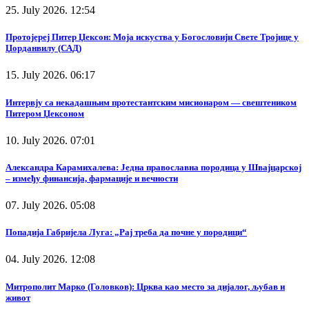
25. July 2026. 12:54
Протојереј Питер Џексон: Моја искуства у Богословији Свете Тројице у
Џорданвилу (САД)
15. July 2026. 06:17
Интервју са некадашњим протестантским мисионаром — свештеником
Питером Џексоном
10. July 2026. 07:01
Александра Карамихалева: Једна православна породица у Швајцарској
– између финансија, фармације и вечности
07. July 2026. 05:08
Попадија Габријела Луга: „Рај треба да почне у породици“
04. July 2026. 12:08
Митрополит Марко (Головков): Црква као место за дијалог, љубав и
живот