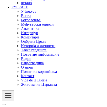
остало
РУБРИКЕ
У фокусу
Вести
Богословље
Међуверски односи
Аналитика
Интервјуи
Коментари
Одбрана Цркве
Историја и личности
Тачка гледишта
Повратне информације
Видео
Инфографика
О нама
Политика коришћења
Контакт
Vida de la Iglesia
Животът на Църквата