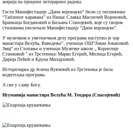
жирија на процени литерарних радова.
Гости Манифестације „Дани веронауке“ били су песникиње
“Таблиног каравана” из Ниша: Славка Масончић Војиновић,
Бранкица Богдановић и Биљана Станојевић, које су својим
стиховима увеличале Манифестацију “Дани веронауке".
У музичком и уметничком делу програма наступио је хор
манастира Велућа, Ваведење", ученици ОШ“Јован Јовановић
Змај“ из Стопање и ученици Музичке школе „ Корнелије
Станковић " из Трстеника: Марко Егерић, Милица Егерић,
Дарија Пећић и Круна Михајловић.
Историчарка др Јелена Вукчевић из Трстеника је била
водитељка програма.
А све у славу Богу.
Игуманија манастира Велућа М. Теодора (Спасојевић)