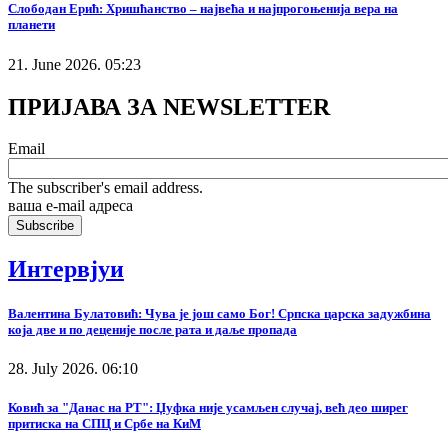
Слободан Ерић: Хришћанство – највећа и најпрогоњенија вера на
планети
21. June 2026. 05:23
ПРИЈАВА ЗА NEWSLETTER
Email
The subscriber's email address.
ваша е-mail адреса
Интервјуи
Валентина Булатовић: Чува је још само Бог! Српска царска задужбина
која две и по деценије после рата и даље пропада
28. July 2026. 06:10
Ковић за "Данас на РТ": Џуфка није усамљен случај, већ део ширег
притиска на СПЦ и Србе на КиМ