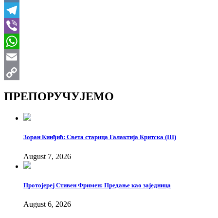
VK
Telegram
Viber
WhatsApp
Email
Copy
ПРЕПОРУЧУЈЕМО
Link
Зоран Кинђић: Света старица Галактија Критска (III)
August 7, 2026
Протојереј Стивен Фримен: Предање као заједница
August 6, 2026