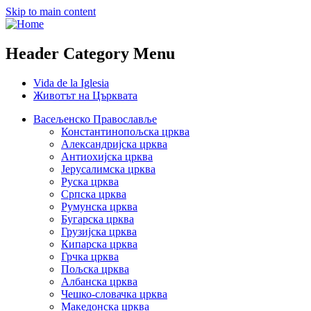
Skip to main content
Header Category Menu
Vida de la Iglesia
Животът на Църквата
Васељенско Православље
Константинопољска црква
Александријска црква
Антиохијска црква
Јерусалимска црква
Руска црква
Српска црква
Румунска црква
Бугарска црква
Грузијска црква
Кипарска црква
Грчка црква
Пољска црква
Албанска црква
Чешко-словачка црква
Македонска црква