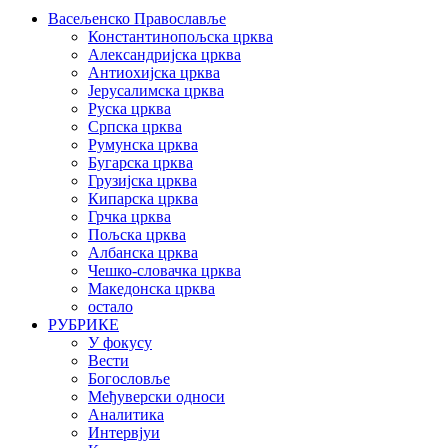
Васељенско Православље
Константинопољска црква
Александријска црква
Антиохијска црква
Јерусалимска црква
Руска црква
Српска црква
Румунска црква
Бугарска црква
Грузијска црква
Кипарска црква
Грчка црква
Пољска црква
Албанска црква
Чешко-словачка црква
Македонска црква
остало
РУБРИКЕ
У фокусу
Вести
Богословље
Међуверски односи
Аналитика
Интервјуи