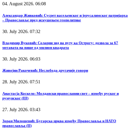
04. August 2026. 06:08
Александар Живковић: Сусрет васељенског и јерусалимског патријарха
– Православље пред искушењем геополитике
30. July 2026. 07:32
Владимир Вуковић: Соларни зид на путу ка Острогу: дозвола за 67
мегавата на више од милион квадрата
30. July 2026. 06:03
Живојин Ракочевић: Неслобода другачије говори
28. July 2026. 07:51
Анастасја Коскело: Молдавски православни свет – између руског и
румунског (III)
27. July 2026. 03:43
Зоран Милошевић: Бугарска црква између Православља и НАТО
православља (II)