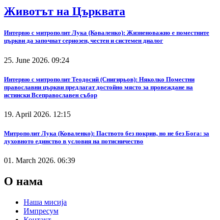
Животът на Църквата
Интервю с митрополит Лука (Коваленко): Жизненоважно е поместните
църкви да започнат сериозен, честен и системен диалог
25. June 2026. 09:24
Интервю с митрополит Теодосий (Снигирьов): Няколко Поместни
православни църкви предлагат достойно място за провеждане на
истински Всеправославен събор
19. April 2026. 12:15
Митрополит Лука (Коваленко): Паството без покрив, но не без Бога: за
духовното единство в условия на потисничество
01. March 2026. 06:39
О нама
Наша мисија
Импресум
Контакт