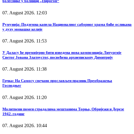
болеснике у болници „Пирогов“
07. August 2026. 12:03
Румунија: Подземна капела Националног саборног храма биће осликана
у духу монашке келије
07. August 2026. 11:53
У Даласу ће премијерно бити изведена нова композиција Литургије
Светог Јована Златоустог, посвећена архиепископу Димитрију
07. August 2026. 11:38
Грчка: На Самосу свечано прослављен празник Преображења
Господњег
07. August 2026. 11:20
Молитвени помен страдалима мештанима Торња, Обријежи и Дерезе
1942. године
07. August 2026. 10:44