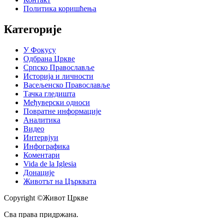
Политика коришћења
Категорије
У Фокусу
Одбрана Цркве
Српско Православље
Историја и личности
Васељенско Православље
Тачка гледишта
Међуверски односи
Повратне информације
Аналитика
Видео
Интервјуи
Инфографика
Коментари
Vida de la Iglesia
Донације
Животът на Църквата
Copyright ©Живот Цркве
Сва права придржана.