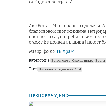
са Радиом Београд 2.
Ако Бог да, Мисионарско одељење А
благословом свог оснивача, Патрија
наставити са унапређивањем посто
о чему ће црквена и шира јавност 
Извор, фото
:
ТВ Храм
Категорије:
Богословље
Српска црква
Вести
Тагс:
Мисионарко одељење АЕМ
ПРЕПОРУЧУЈЕМО