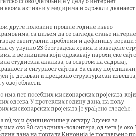
етско слово (детаљније у делу о интернет
ли веома активни у медијима и одржали дванаест
оком друге половине прошле године извео
рамовима, са циљем да се сагледа стање интерн
утврде евентуални проблеми и дефинишу кораци 
на су укупно 23 београдска храма и изведене ст
ма и верницима који одржавају парохијске сајто
ила студиозна анализа, са освртом на садржај,
равност и сигурност сајтова. За сваку појединачн
ен је детаљан и прецизно структурисан извештај
у овој области.
 има пет посебних мисионарских пројеката, који
х одсека. У протеклих годину дана, на пољу
их мисионарских пројеката је урађено следеће:
a.rs), који функционише у оквиру Одсека за
 има око 80 сарадника-волонтера, од чега је око 
одину дана на порталу Кинонија је постављено п