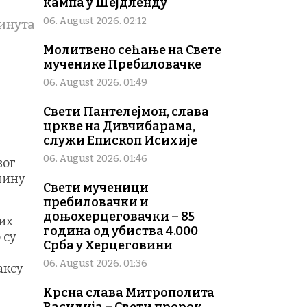
кампа у Шејдленду
06. August 2026. 02:12
инута
Молитвено сећање на Свете
мученике Пребиловачке
06. August 2026. 01:49
Свети Пантелејмон, слава
цркве на Дивчибарама,
служи Епископ Исихије
06. August 2026. 01:46
вог
дину
Свети мученици
пребиловачки и
доњохерцеговачки – 85
их
година од убиства 4.000
 су
Срба у Херцеговини
06. August 2026. 01:36
аксу
Крсна слава Митрополита