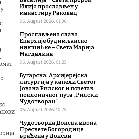
Василија – Свети пророк
м
Илија прослављен у
 у
манастиру Раковац
06. August 2026. 01:30
с
и
Прослављена слава
Епархије будимљанско-
никшићке – Света Марија
л
Магдалина
а
06. August 2026. 01:23
ормат
Бугарска: Архијерејска
ао
литургија у капели Светог
Јована Рилског и почетак
поклоничког пута „Рилски
а
Чудотворац“
ко
06. August 2026. 10:25
анови
Чудотворна Донска икона
Пресвете Богородице
орија
враћена у Донски