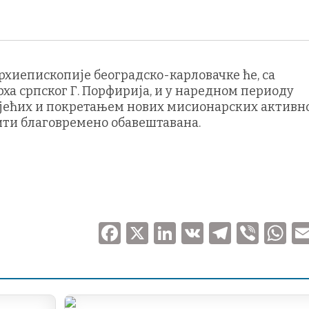
рхиепископије београдско-карловачке ће, са
рха српског Г. Порфирија, и у наредном периоду
јећих и покретањем нових мисионарских активно
бити благовремено обавештавана.
F
X
Li
V
T
V
a
n
K
el
ib
h
c
k
e
er
at
e
e
gr
s