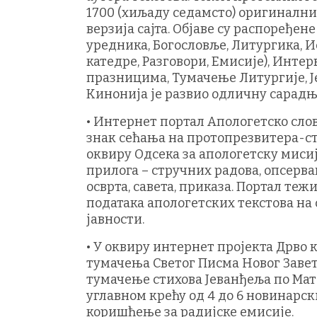
1700 (хиљаду седамсто) оригиналних 
верзија сајта. Објаве су распоређен
уредника, Богословље, Литургика, И
катедре, Разговори, Емисије), Интер
празницима, Тумачење Литургије, Ј
Кинонија је развио одличну сарадњ
• Интернет портал Апологетско слово
знак сећања на протопрезвитера-с
оквиру Одсека за апологетску мисиј
прилога – стручних радова, опсерва
осврта, савета, приказа. Портал теж
података апологетских текстова на 
јавности.
• У оквиру интернет пројекта Дрво 
тумачења Светог Писма Новог Завета
тумачење стихова Јеванђеља по Матеју
углавном крећу од 4 до 6 новинарск
коришћење за радијске емисије.