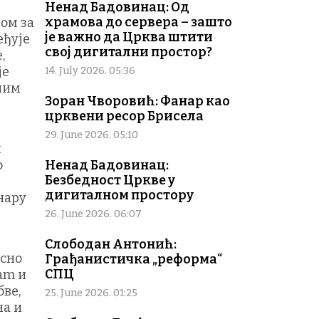
Ненад Бадовинац: Од
храмова до сервера – зашто
ом за
је важно да Црква штити
еђује
свој дигитални простор?
,
је
14. July 2026. 05:36
ним
Зоран Чворовић: Фанар као
црквени ресор Брисела
29. June 2026. 05:10
и
о
Ненад Бадовинац:
Безбедност Цркве у
дигиталном простору
нару
26. June 2026. 06:07
Слободан Антонић:
осно
Грађанистичка „реформа“
СПЦ
am и
ве,
25. June 2026. 01:25
на и