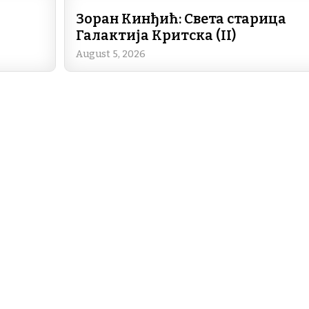
b
dI
a
A
Зоран Кинђић: Света старица
o
n
m
p
Галактија Критска (II)
o
p
August 5, 2026
k