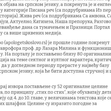
објава на српском језику, а покренута је и енгле
е у категорије Писана реч (са подрубрикама Из пе
сторија), Жива реч (са подрубрикама Са амвона, С
вјуи, Актуелно, Катихеза, Наша препорука, Разгов
еванђеље дана са тумачењем и Празници. Портал
у са више црквених медија.
 (apologetskoslovo.rs) је прошле године покренут 
таврофора проф. др Лазара Милина и функциониш
у. На порталу је постављено близу 80 оригиналн
ција на теме сектног и култног карактера, крити
и да у догледном периоду прерасте у највећу базу
српском језику, која ће бити доступна стручној и
крај извора постављене су 52 оригиналне целине
, по принципу „стих по стих“, које обухватају де
 од 4. до 10. главе, у величинама текстова које с
их шлајфни. Целине су изразито погодне за