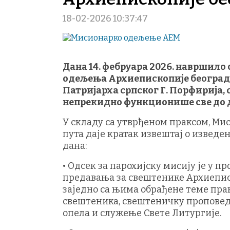
18-02-2026 10:37:47
Дана 14. фебруара 2026. навршило
одељења Архиепископије београдс
Патријарха српског Г. Порфирија,
непрекидно функционише све до 
У складу са утврђеном праксом, Ми
пута даје кратак извештај о изве
дана:
• Одсек за парохијску мисију је у 
предавања за свештенике Архиеписк
заједно са њима обрађене теме пра
свештеника, свештеничку проповед,
опела и служење Свете Литургије.