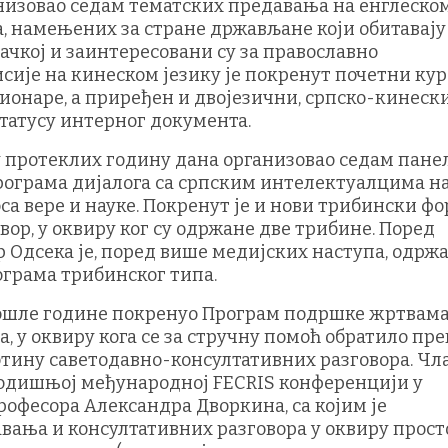
анизовао седам тематских предавања на енглеско
та, намењених за стране држављане који обитавају
чкој и заинтересовани су за православно
сије на кинеском језику је покренут почетни кур
сионаре, а приређен и двојезични, српско-кинеск
статусу интерног документа.
е у протеклих годину дана организовао седам пане
програма дијалога са српским интелектуалцима н
оса вере и науке. Покренут је и нови трибински ф
вор, у оквиру ког су одржане две трибине. Поред
 Одсека је, поред више медијских наступа, одрж
грама трибинског типа.
прошле године покренуо Програм подршке жртвам
 у оквиру кога се за стручну помоћ обратило пре
отину саветодавно-консултативних разговора. Чл
годишњој међународној FECRIS конференцији у
професора Александра Дворкина, са којим је
вања и консултативних разговора у оквиру прост