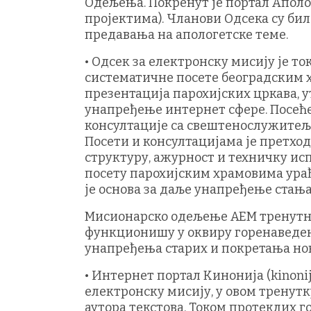
Одељења. Покренут је портал Аполог
пројектима). Чланови Одсека су би
предавања на апологетске теме.
• Одсек за електронску мисију је т
систематичне посете београдским х
презентација парохијских цркава, 
унапређење интернет сфере. Посеће
консултације са свештенослужитељи
Посети и консултацијама је претход
структуру, ажурност и техничку исп
посету парохијским храмовима урађ
је основа за даље унапређење стања 
Мисионарско одељење АЕМ тренутно
функционишу у оквиру горенаведени
унапређења старих и покретања нов
• Интернет портал Кинонија (kinoniј
електронску мисију, у овом тренутку
аутора текстова. Током протеклих г