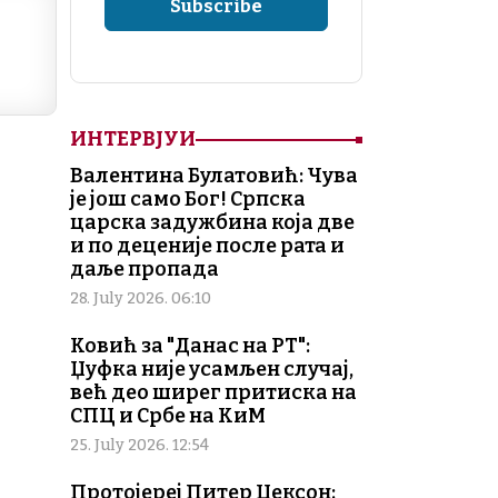
Li
n
k
ИНТЕРВЈУИ
Валентина Булатовић: Чува
је још само Бог! Српска
царска задужбина која две
и по деценије после рата и
даље пропада
28. July 2026. 06:10
Ковић за "Данас на РТ":
Џуфка није усамљен случај,
већ део ширег притиска на
СПЦ и Србе на КиМ
25. July 2026. 12:54
Протојереј Питер Џексон: