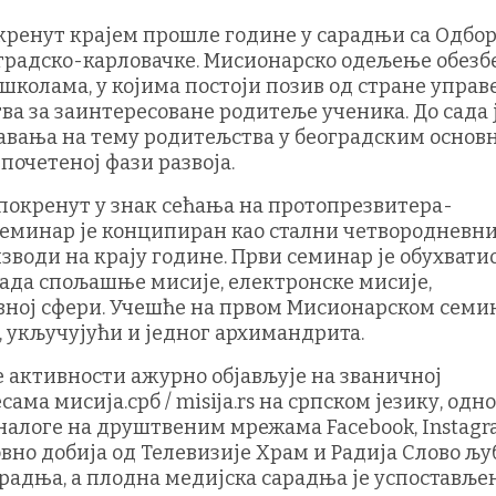
окренут крајем прошле године у сарадњи са Одбор
градско-карловачке. Мисионарско одељење обезб
школама, у којима постоји позив од стране управе
а за заинтересоване родитеље ученика. До сада 
авања на тему родитељства у београдским основ
 почетеној фази развоја.
 покренут у знак сећања на протопрезвитера-
Семинар је конципиран као стални четвородневн
зводи на крају године. Први семинар је обухвати
ада спољашње мисије, електронске мисије,
авној сфери. Учешће на првом Мисионарском семи
, укључујући и једног архимандрита.
 активности ажурно објављује на званичној
ама мисија.срб / misija.rs на српском језику, одн
ће налоге на друштвеним мрежама Facebook, Instagr
но добија од Телевизије Храм и Радија Слово љуб
арадња, а плодна медијска сарадња је успоставље