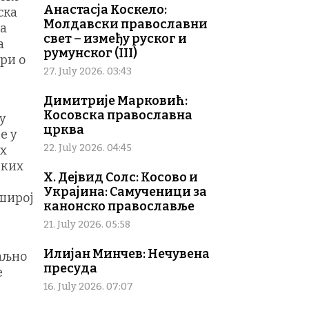
Анастасја Коскело:
ска
Молдавски православни
ра
свет – између руског и
а
румунског (III)
ори о
27. July 2026. 03:43
Димитрије Марковић:
Косовска православна
у
црква
е у
22. July 2026. 04:45
их
чких
Х. Дејвид Солс: Косово и
Украјина: Самученици за
 широј
канонско православље
21. July 2026. 05:58
Илијан Минчев: Нечувена
таљно
пресуда
е
16. July 2026. 07:07