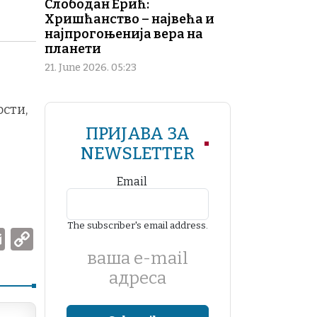
Слободан Ерић:
Хришћанство – највећа и
најпрогоњенија вера на
планети
21. June 2026. 05:23
сти,
ПРИЈАВА ЗА
NEWSLETTER
Email
The subscriber's email address.
W
E
C
m
o
ваша е-mail
адреса
ai
p
l
y