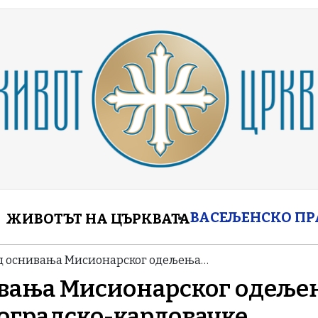
enu
ВАСЕЉЕНСКО П
ЖИВОТЪТ НА ЦЪРКВАТА
од оснивања Мисионарског одељења…
ивања Мисионарског одеље
оградско-карловачке