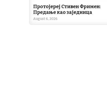
Протојереј Стивен Фримен:
Предање као заједница
August 6, 2026