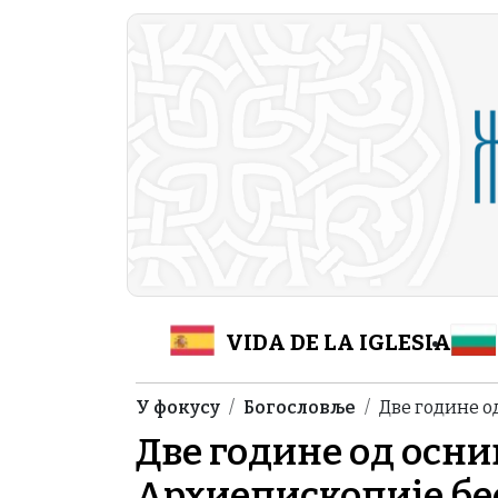
Skip to main content
Header Category M
VIDA DE LA IGLESIA
Breadcrumb
У фокусу
Богословље
Две године 
Две године од осн
Архиепископије бе