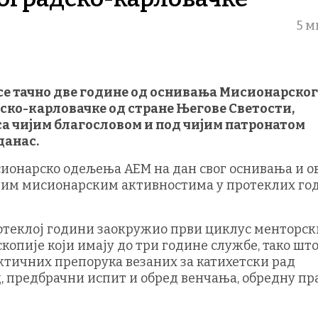
5 м
 се тачно две године од оснивања Мисионарског
ко-карловачке од стране Његове Светости,
 са чијим благословом и под чијим патронатом
данас.
сионарско одељења АЕМ на дан свог оснивања и о
деним мисионарским активностима у протеклих го
протеклој години заокружио први циклус менторск
опије који имају до три године службе, тако што
ктичних препорука везаних за катихетски рад
 предбрачни испит и обред венчања, обредну пр