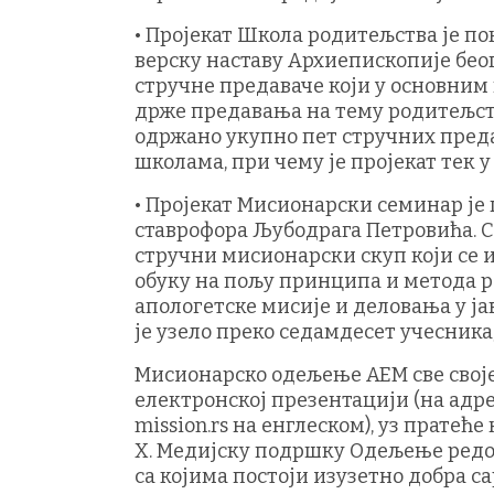
• Пројекат Школа родитељства је п
верску наставу Архиепископије бео
стручне предаваче који у основним 
држе предавања на тему родитељств
одржано укупно пет стручних пред
школама, при чему је пројекат тек у
• Пројекат Мисионарски семинар је
ставрофора Љубодрага Петровића. 
стручни мисионарски скуп који се и
обуку на пољу принципа и метода р
апологетске мисије и деловања у ј
је узело преко седамдесет учесника
Мисионарско одељење АЕМ све своје
електронској презентацији (на адрес
mission.rs на енглеском), уз прате
X. Медијску подршку Одељење редов
са којима постоји изузетно добра с