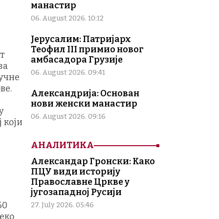
манастир
06. August 2026. 10:12
Јерусалим: Патријарх
Теофил III примио новог
ет
амбасадора Грузије
за
06. August 2026. 09:41
ручне
ве.
Александрија: Основан
нови женски манастир
у
06. August 2026. 09:16
 који
АНАЛИТИКА
Александар Гронски: Како
ПЦУ види историју
Православне Цркве у
југозападној Русији
50
27. July 2026. 05:46
реко