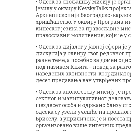
• Одсек за спољашњу мисију је орг
језику у оквиру NevskyTalks пројек
Архиепископији београдско-карлова
хришћанство. У оквиру Програма ми
кинеског језика за православне ми
православни молитвеник, који је у 
• Одсек за дијалог у јавној сфери ј
дискусија у оквиру свог редовног 
разне теме, а посебно за домен одн
под називом Књига – повод за разго
наведених активности, координатор
десет предавања ван утврђених про
• Одсек за апологетску мисију је 
сектног и манипулативног деловања,
шездесет особа и одржано близу ст
одсека су узели учешће на прошло
Бриселу, а уприличена је и посета 
организовано више интерних преда