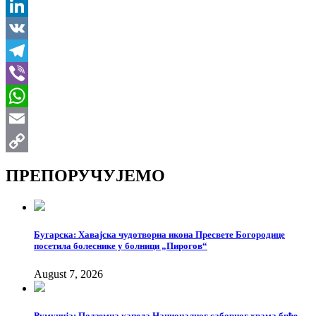
X
LinkedIn
VK
Telegram
Viber
WhatsApp
Email
Copy
ПРЕПОРУЧУЈЕМО
Link
Бугарска: Хавајска чудотворна икона Пресвете Богородице
посетила болеснике у болници „Пирогов“
August 7, 2026
Румунија: Подземна капела Националног саборног храма биће