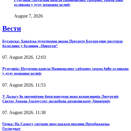
осликана у духу монашке келије
August 7, 2026
Вести
Бугарска: Хавајска чудотворна икона Пресвете Богородице посетила
болеснике у болници „Пирогов“
07. August 2026. 12:03
Румунија: Подземна капела Националног саборног храма биће осликана
у духу монашке келије
07. August 2026. 11:53
У Даласу ће премијерно бити изведена нова композиција Литургије
Светог Јована Златоустог, посвећена архиепископу Димитрију
07. August 2026. 11:38
Грчка: На Самосу свечано прослављен празник Преображења
Господњег