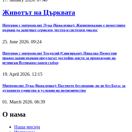
Животът на Църквата
Интервю с митрополит Лука (Коваленко): Жизненоважно е поместните
църкви да започнат сериозен, честен и системен диалог
25. June 2026. 09:24
Интервю с митрополит Теодосий (Снигирьов): Няколко Поместни
православни църкви предлагат достойно място за провеждане на
истински Всеправославен събор
19. April 2026. 12:15
Митрополит Лука (Коваленко): Паството без покрив, но не без Бога: за
духовното единство в условия на потисничество
01. March 2026. 06:39
О нама
Наша мисија