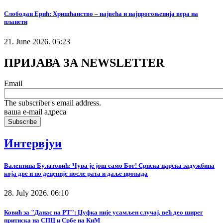
Слободан Ерић: Хришћанство – највећа и најпрогоњенија вера на
планети
21. June 2026. 05:23
ПРИЈАВА ЗА NEWSLETTER
Email
The subscriber's email address.
ваша е-mail адреса
Интервјуи
Валентина Булатовић: Чува је још само Бог! Српска царска задужбина
која две и по деценије после рата и даље пропада
28. July 2026. 06:10
Ковић за "Данас на РТ": Џуфка није усамљен случај, већ део ширег
притиска на СПЦ и Србе на КиМ