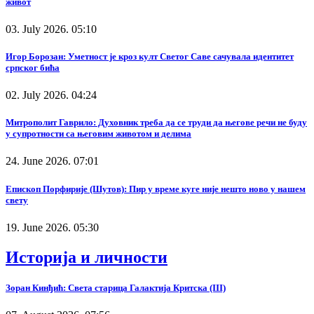
живот
03. July 2026. 05:10
Игор Борозан: Уметност је кроз култ Светог Саве сачувала идентитет
српског бића
02. July 2026. 04:24
Митрополит Гаврило: Духовник треба да се труди да његове речи не буду
у супротности са његовим животом и делима
24. June 2026. 07:01
Епископ Порфирије (Шутов): Пир у време куге није нешто ново у нашем
свету
19. June 2026. 05:30
Историја и личности
Зоран Кинђић: Света старица Галактија Критска (III)