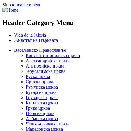
Skip to main content
Header Category Menu
Vida de la Iglesia
Животът на Църквата
Васељенско Православље
Константинопољска црква
Александријска црква
Антиохијска црква
Јерусалимска црква
Руска црква
Српска црква
Румунска црква
Бугарска црква
Грузијска црква
Кипарска црква
Грчка црква
Пољска црква
Албанска црква
Чешко-словачка црква
Македонска црква