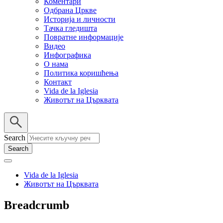
Коментари
Одбрана Цркве
Историја и личности
Тачка гледишта
Повратне информације
Видео
Инфографика
О нама
Политика коришћења
Контакт
Vida de la Iglesia
Животът на Църквата
Search
Vida de la Iglesia
Животът на Църквата
Breadcrumb