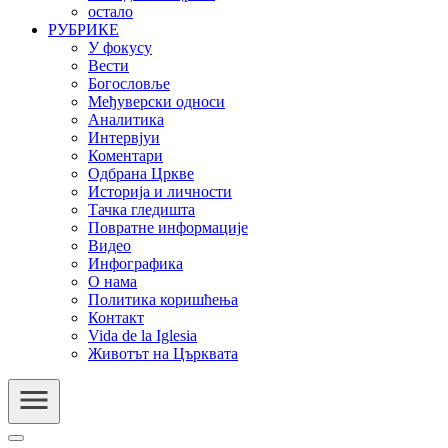
остало
РУБРИКЕ
У фокусу
Вести
Богословље
Међуверски односи
Аналитика
Интервјуи
Коментари
Одбрана Цркве
Историја и личности
Тачка гледишта
Повратне информације
Видео
Инфографика
О нама
Политика коришћења
Контакт
Vida de la Iglesia
Животът на Църквата