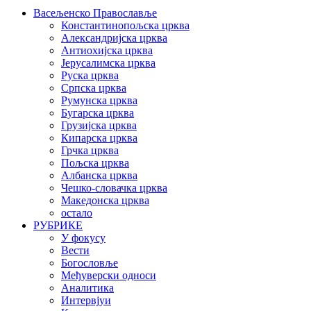
Васељенско Православље
Константинопољска црква
Александријска црква
Антиохијска црква
Јерусалимска црква
Руска црква
Српска црква
Румунска црква
Бугарска црква
Грузијска црква
Кипарска црква
Грчка црква
Пољска црква
Албанска црква
Чешко-словачка црква
Македонска црква
остало
РУБРИКЕ
У фокусу
Вести
Богословље
Међуверски односи
Аналитика
Интервјуи