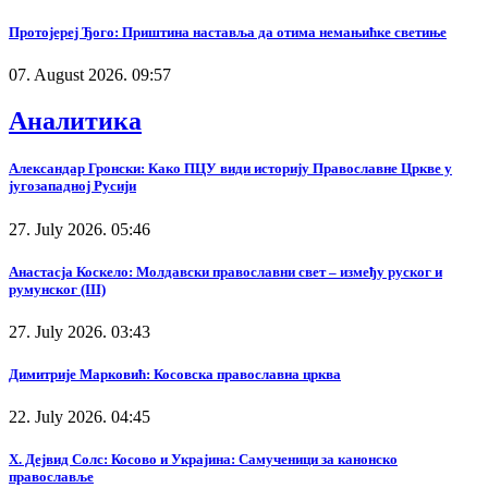
Протојереј Ђого: Приштина наставља да отима немањићке светиње
07. August 2026. 09:57
Аналитика
Александар Гронски: Како ПЦУ види историју Православне Цркве у
југозападној Русији
27. July 2026. 05:46
Анастасја Коскело: Молдавски православни свет – између руског и
румунског (III)
27. July 2026. 03:43
Димитрије Марковић: Косовска православна црква
22. July 2026. 04:45
Х. Дејвид Солс: Косово и Украјина: Самученици за канонско
православље