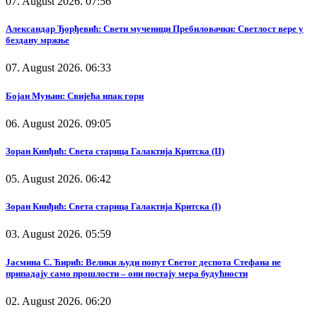
07. August 2026. 07:56
Александар Ђорђевић: Свети мученици Пребиловачки: Светлост вере у
бездану мржње
07. August 2026. 06:33
Бојан Муњин: Свијећа ипак гори
06. August 2026. 09:05
Зоран Кинђић: Света старица Галактија Критска (II)
05. August 2026. 06:42
Зоран Кинђић: Света старица Галактија Критска (I)
03. August 2026. 05:59
Јасмина С. Ћирић: Велики људи попут Светог деспота Стефана не
припадају само прошлости – они постају мера будућности
02. August 2026. 06:20