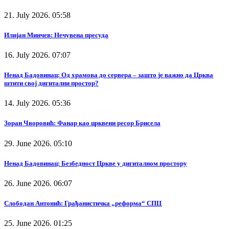
21. July 2026. 05:58
Илијан Минчев: Нечувена пресуда
16. July 2026. 07:07
Ненад Бадовинац: Од храмова до сервера – зашто је важно да Црква
штити свој дигитални простор?
14. July 2026. 05:36
Зоран Чворовић: Фанар као црквени ресор Брисела
29. June 2026. 05:10
Ненад Бадовинац: Безбедност Цркве у дигиталном простору
26. June 2026. 06:07
Слободан Антонић: Грађанистичка „реформа“ СПЦ
25. June 2026. 01:25