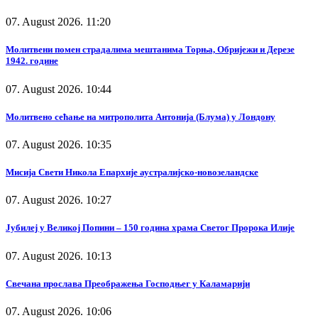
07. August 2026. 11:20
Молитвени помен страдалима мештанима Торња, Обријежи и Дерезе
1942. године
07. August 2026. 10:44
Молитвено сећање на митрополита Антонија (Блума) у Лондону
07. August 2026. 10:35
Мисија Свети Никола Епархије аустралијско-новозеландске
07. August 2026. 10:27
Јубилеј у Великој Попини – 150 година храма Светог Пророка Илије
07. August 2026. 10:13
Свечана прослава Преображења Господњег у Каламарији
07. August 2026. 10:06