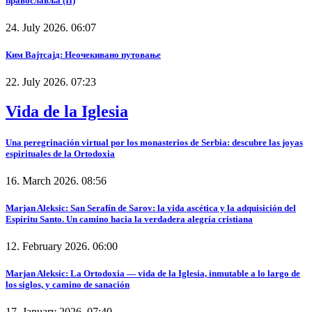
православља (II)
24. July 2026. 06:07
Ким Вајтсајд: Неочекивано путовање
22. July 2026. 07:23
Vida de la Iglesia
Una peregrinación virtual por los monasterios de Serbia: descubre las joyas
espirituales de la Ortodoxia
16. March 2026. 08:56
Marjan Aleksic: San Serafín de Sarov: la vida ascética y la adquisición del
Espíritu Santo. Un camino hacia la verdadera alegría cristiana
12. February 2026. 06:00
Marjan Aleksic: La Ortodoxia — vida de la Iglesia, inmutable a lo largo de
los siglos, y camino de sanación
17. January 2026. 07:40