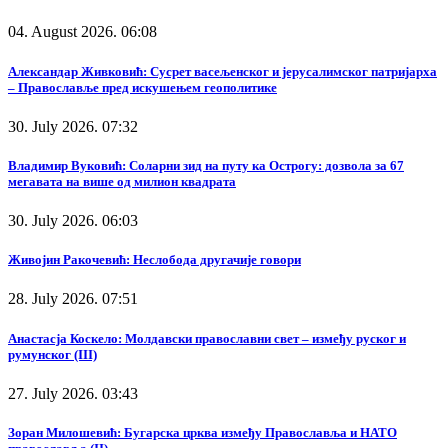
04. August 2026. 06:08
Александар Живковић: Сусрет васељенског и јерусалимског патријарха
– Православље пред искушењем геополитике
30. July 2026. 07:32
Владимир Вуковић: Соларни зид на путу ка Острогу: дозвола за 67
мегавата на више од милион квадрата
30. July 2026. 06:03
Живојин Ракочевић: Неслобода другачије говори
28. July 2026. 07:51
Анастасја Коскело: Молдавски православни свет – између руског и
румунског (III)
27. July 2026. 03:43
Зоран Милошевић: Бугарска црква између Православља и НАТО