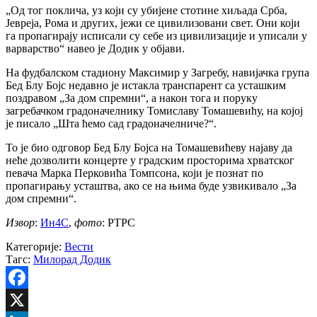
„Од тог поклича, уз који су убијене стотине хиљада Срба,
Јевреја, Рома и других, јежи се цивилизовани свет. Они који
га пропагирају исписали су себе из цивилизације и уписали у
варварство“ навео је Додик у објави.
На фудбалском стадиону Максимир у Загребу, навијачка група
Бед Блу Бојс недавно је истакла транспарент са усташким
поздравом „За дом спремни“, а након тога и поруку
загребачком градоначелнику Томиславу Томашевићу, на којој
је писало „Шта ћемо сад градоначелниче?“.
То је био одговор Бед Блу Бојса на Томашевићеву најаву да
неће дозволити концерте у градским просторима хрватског
певача Марка Перковића Томпсона, који је познат по
пропагирању усташтва, ако се на њима буде узвикивало „За
дом спремни“.
Извор
:
Ин4С
,
фото
: РТРС
Категорије:
Вести
Тагс:
Милорад Додик
Facebook