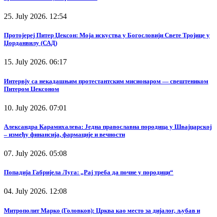
25. July 2026. 12:54
Протојереј Питер Џексон: Моја искуства у Богословији Свете Тројице у
Џорданвилу (САД)
15. July 2026. 06:17
Интервју са некадашњим протестантским мисионаром — свештеником
Питером Џексоном
10. July 2026. 07:01
Александра Карамихалева: Једна православна породица у Швајцарској
– између финансија, фармације и вечности
07. July 2026. 05:08
Попадија Габријела Луга: „Рај треба да почне у породици“
04. July 2026. 12:08
Митрополит Марко (Головков): Црква као место за дијалог, љубав и