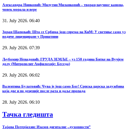
Александра Нинковић: Милутин Миланковић – творац научног канона,
човек морала и вере
31. July 2026. 06:40
Зоран Шапоњић: Шта се Србима још спрема на КиМ: У светиње само уз
водиче лиценциране у Приштини
29. July 2026. 07:39
Љубомир Ненадовић: ГРУДА ЗЕМЉЕ – уз 150 година Битке на Вучјем
долу (Митрополит Амфилохије: Беседа)
29. July 2026. 06:02
Валентина Булатовић: Чува је још само Бог! Српска царска задужбина
која две и по деценије после рата и даље пропада
28. July 2026. 06:10
Тачка гледишта
Тајана Потерјахин: Изазов дигиталне „духовности”