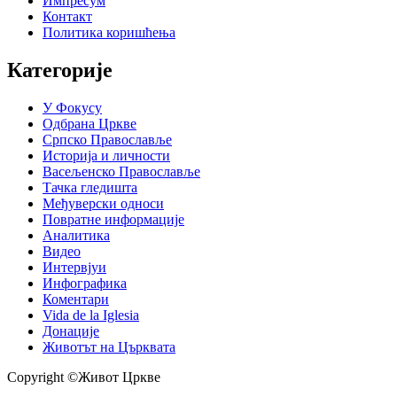
Импресум
Контакт
Политика коришћења
Категорије
У Фокусу
Одбрана Цркве
Српско Православље
Историја и личности
Васељенско Православље
Тачка гледишта
Међуверски односи
Повратне информације
Аналитика
Видео
Интервјуи
Инфографика
Коментари
Vida de la Iglesia
Донације
Животът на Църквата
Copyright ©Живот Цркве