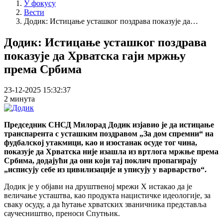
У фокусу
Вести
Додик: Истицање усташког поздрава показује да…
Додик: Истицање усташког поздрава
показује да Хрватска гаји мржњу
према Србима
23-12-2025 15:32:37
2 минута
Председник СНСД Милорад Додик изјавио је да истицање
транспарента с усташким поздравом „За дом спремни“ на
фудбалској утакмици, као и изостанак осуде тог чина,
показује да Хрватска није изашла из вртлога мржње према
Србима, додајући да они који тај поклич пропагирају
„исписују себе из цивилизације и уписују у варварство“.
Додик је у објави на друштвеној мрежи X истакао да је
величање усташтва, као продукта нацистичке идеологије, за
сваку осуду, а да ћутање хрватских званичника представља
саучесништво, преноси Спутњик.