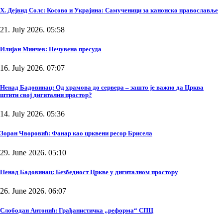
Х. Дејвид Солс: Косово и Украјина: Самученици за канонско православље
21. July 2026. 05:58
Илијан Минчев: Нечувена пресуда
16. July 2026. 07:07
Ненад Бадовинац: Од храмова до сервера – зашто је важно да Црква
штити свој дигитални простор?
14. July 2026. 05:36
Зоран Чворовић: Фанар као црквени ресор Брисела
29. June 2026. 05:10
Ненад Бадовинац: Безбедност Цркве у дигиталном простору
26. June 2026. 06:07
Слободан Антонић: Грађанистичка „реформа“ СПЦ