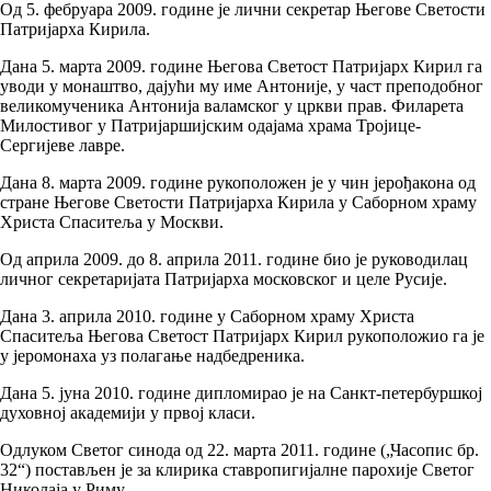
Од 5. фебруара 2009. године је лични секретар Његове Светости
Патријарха Кирила.
Дана 5. марта 2009. године Његова Светост Патријарх Кирил га
уводи у монаштво, дајући му име Антоније, у част преподобног
великомученика Антонија валамског у цркви прав. Филарета
Милостивог у Патријаршијским одајама храма Тројице-
Сергијеве лавре.
Дана 8. марта 2009. године рукоположен је у чин јерођакона од
стране Његове Светости Патријарха Кирила у Саборном храму
Христа Спаситеља у Москви.
Од априла 2009. до 8. априла 2011. године био је руководилац
личног секретаријата Патријарха московског и целе Русије.
Дана 3. априла 2010. године у Саборном храму Христа
Спаситеља Његова Светост Патријарх Кирил рукоположио га је
у јеромонаха уз полагање надбедреника.
Дана 5. јуна 2010. године дипломирао је на Санкт-петербуршкој
духовној академији у првој класи.
Одлуком Светог синода од 22. марта 2011. године („Часопис бр.
32“) постављен је за клирика ставропигијалне парохије Светог
Николаја у Риму.