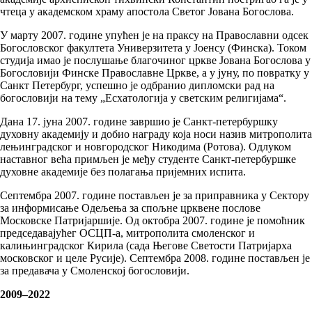
чтеца у академском храму апостола Светог Јована Богослова.
У марту 2007. године упућен је на праксу на Православни одсек
Богословског факултета Универзитета у Јоенсу (Финска). Током
студија имао је послушање благочиног цркве Јована Богослова у
Богословији Финске Православне Цркве, а у јуну, по повратку у
Санкт Петербург, успешно је одбранио дипломски рад на
богословији на тему „Есхатологија у светским религијама“.
Дана 17. јуна 2007. године завршио је Санкт-петербуршку
духовну академију и добио награду која носи назив митрополита
лењинградског и новгородског Никодима (Ротова). Одлуком
наставног већа примљен је међу студенте Санкт-петербуршке
духовне академије без полагања пријемних испита.
Септембра 2007. године постављен је за приправника у Сектору
за информисање Одељења за спољне црквене послове
Московске Патријаршије. Од октобра 2007. године је помоћник
председавајућег ОСЦП-а, митрополита смоленског и
калињинградског Кирила (сада Његове Светости Патријарха
московског и целе Русије). Септембра 2008. године постављен је
за предавача у Смоленској богословији.
2009–2022