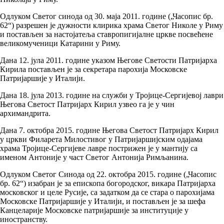
Одлуком Светог синода од 30. маја 2011. године („Часопис бр.
62“) разрешен је дужности клирика храма Светог Николе у Риму
и постављен за настојатеља ставропигијалне цркве посвећене
великомученици Катарини у Риму.
Дана 12. јула 2011. године указом Његове Светости Патријарха
Кирила постављен је за секретара парохија Московске
Патријаршије у Италији.
Дана 18. јула 2013. године на служби у Тројице-Сергијевој лаври
Његова Светост Патријарх Кирил узвео га је у чин
архимандрита.
Дана 7. октобра 2015. године Његова Светост Патријарх Кирил
у цркви Филарета Милостивог у Патријаршијским одајама
храма Тројице-Сергијеве лавре пострижен је у мантију са
именом Антоније у част Светог Антонија Римљанина.
Одлуком Светог Синода од 22. октобра 2015. године („Часопис
бр. 62“) изабран је за епископа богородског, викара Патријарха
московског и целе Русије, са задатком да се стара о парохијама
Московске Патријаршије у Италији, и постављен је за шефа
Канцеларије Московске патријаршије за институције у
иностранству.