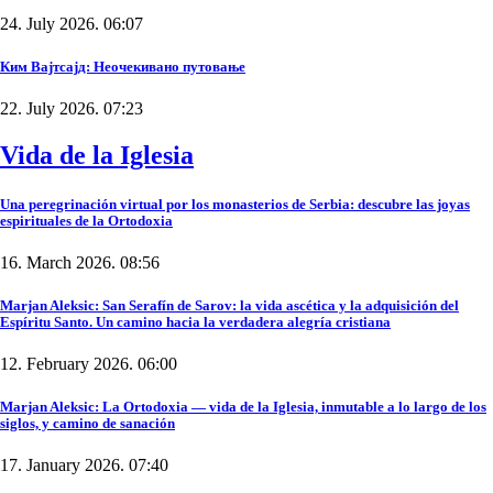
24. July 2026. 06:07
Ким Вајтсајд: Неочекивано путовање
22. July 2026. 07:23
Vida de la Iglesia
Una peregrinación virtual por los monasterios de Serbia: descubre las joyas
espirituales de la Ortodoxia
16. March 2026. 08:56
Marjan Aleksic: San Serafín de Sarov: la vida ascética y la adquisición del
Espíritu Santo. Un camino hacia la verdadera alegría cristiana
12. February 2026. 06:00
Marjan Aleksic: La Ortodoxia — vida de la Iglesia, inmutable a lo largo de los
siglos, y camino de sanación
17. January 2026. 07:40