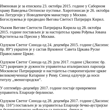
Именован је за епископа 23. октобра 2015. године у Саборном
храму Ваведења Оптинске пустиње. Хиротонисан је 26. октобра
на Литургији у Новодевичјем манастиру у Москви.
Богослужења је предводио Његова Светост Патријарх Кирил.
Указом Његове Светости Патријарха Кирила од 28. октобра
2015. године постављен је за настојатеља храма Рођења Јована
Крститеља на Пресни у Москви.
Одлуком Светог Синода од 24. децембра 2015. године („Часопис
бр. 89“) уврштен је у састав Врховног Савета Цркава Руске
Православне Цркве.
Одлуком Светог Синода од 29. јула 2017. године („Часопис бр.
52“) разрешен је дужности управитеља италијанских парохија
Московске Патријаршије и настојатеља ставропигијалне цркве
великомученице Катарине у Риму. Синод одлучује да носи
титулу „звенигородски“.
У септембру–децембру 2017. године постаје привремени
управитељ Епархије берлинске.
Одлуком Светог Синода од 28. децембра 2017. године („Часопис
бр. 116“) постављен је за управитеља Епархије бечко-аустријске
и будимпештанско-мађарске са титулом „бечки и