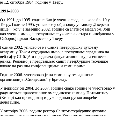
је 12. октобра 1984. године у Тверу.
1991–2008
Од 1991. до 1995. године био је ученик средње школе бр. 19 у
Тверу. Године 1995. уписао се у образовну установу „Тверски
лицеј“, коју је завршио 2002. године са златном медаљом. Још
као ученик имао је послушање служитеља олтара и ипођакона у
Саборној цркви Васкрсења у Тверу.
Године 2002. уписао се на Санкт-петербуршку духовну
академију. Током студирања имао је послушање сарадника на
веб-сајту СПбДА и предавача факултативног курса енглеског
језика. Редовно је представљао санкт-петербуршке теолошке
школе на разним конференцијама и семинарима.
Године 2006. учествовао је на семинару омладинске
организације „Синдесмос“ у Бриселу.
У периоду од 2004. до 2007. године сваке године је учествовао у
раду летњег православног омладинског кампа у Потамитису
(Кипар) као преводилац и руководилац рускоговореће
делегације.
У октобру 2006. године ректор Санкт-петербуршке духовне
академије архиепископ тихвински Константин постригао га је у