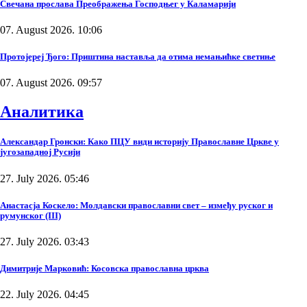
Свечана прослава Преображења Господњег у Каламарији
07. August 2026. 10:06
Протојереј Ђого: Приштина наставља да отима немањићке светиње
07. August 2026. 09:57
Аналитика
Александар Гронски: Како ПЦУ види историју Православне Цркве у
југозападној Русији
27. July 2026. 05:46
Анастасја Коскело: Молдавски православни свет – између руског и
румунског (III)
27. July 2026. 03:43
Димитрије Марковић: Косовска православна црква
22. July 2026. 04:45