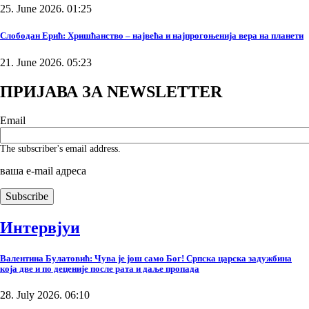
25. June 2026. 01:25
Слободан Ерић: Хришћанство – највећа и најпрогоњенија вера на планети
21. June 2026. 05:23
ПРИЈАВА ЗА NEWSLETTER
Email
The subscriber's email address.
ваша е-mail адреса
Интервјуи
Валентина Булатовић: Чува је још само Бог! Српска царска задужбина
која две и по деценије после рата и даље пропада
28. July 2026. 06:10