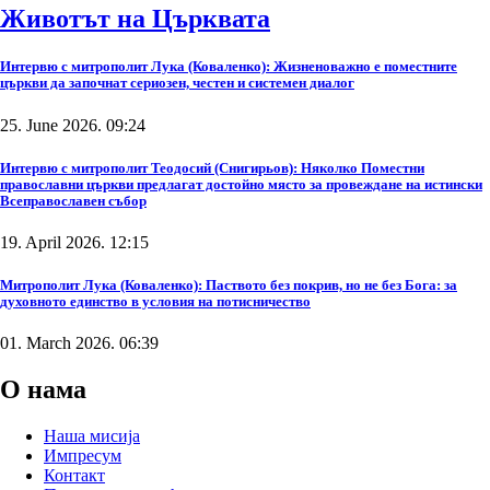
Животът на Църквата
Интервю с митрополит Лука (Коваленко): Жизненоважно е поместните
църкви да започнат сериозен, честен и системен диалог
25. June 2026. 09:24
Интервю с митрополит Теодосий (Снигирьов): Няколко Поместни
православни църкви предлагат достойно място за провеждане на истински
Всеправославен събор
19. April 2026. 12:15
Митрополит Лука (Коваленко): Паството без покрив, но не без Бога: за
духовното единство в условия на потисничество
01. March 2026. 06:39
О нама
Наша мисија
Импресум
Контакт