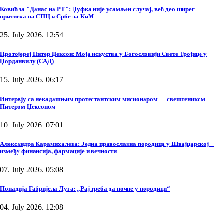
Ковић за "Данас на РТ": Џуфка није усамљен случај, већ део ширег
притиска на СПЦ и Србе на КиМ
25. July 2026. 12:54
Протојереј Питер Џексон: Моја искуства у Богословији Свете Тројице у
Џорданвилу (САД)
15. July 2026. 06:17
Интервју са некадашњим протестантским мисионаром — свештеником
Питером Џексоном
10. July 2026. 07:01
Александра Карамихалева: Једна православна породица у Швајцарској –
између финансија, фармације и вечности
07. July 2026. 05:08
Попадија Габријела Луга: „Рај треба да почне у породици“
04. July 2026. 12:08