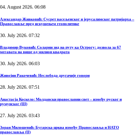
04. August 2026. 06:08
Александар Живковић: Сусрет васељенског и јерусалимског патријарха –
Православље пред искушењем геополитике
30. July 2026. 07:32
Владимир Вуковић: Соларни зид на путу ка Острогу: дозвола за 67
мегавата на више од милион квадрата
30. July 2026. 06:03
Живојин Ракочевић: Неслобода другачије говори
28. July 2026. 07:51
Анастасја Коскело: Молдавски православни свет – између руског и
румунског (III)
27. July 2026. 03:43
Зоран Милошевић: Бугарска црква између Православља и НАТО
православља (II)