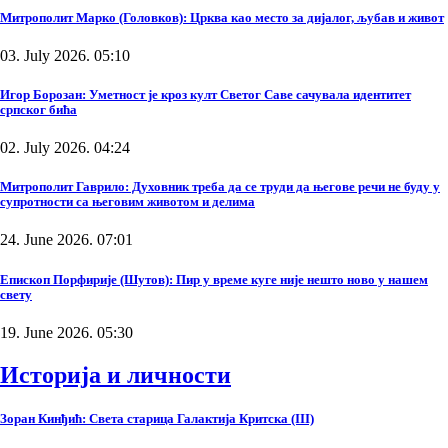
Митрополит Марко (Головков): Црква као место за дијалог, љубав и живот
03. July 2026. 05:10
Игор Борозан: Уметност је кроз култ Светог Саве сачувала идентитет
српског бића
02. July 2026. 04:24
Митрополит Гаврило: Духовник треба да се труди да његове речи не буду у
супротности са његовим животом и делима
24. June 2026. 07:01
Епископ Порфирије (Шутов): Пир у време куге није нешто ново у нашем
свету
19. June 2026. 05:30
Историја и личности
Зоран Кинђић: Света старица Галактија Критска (III)