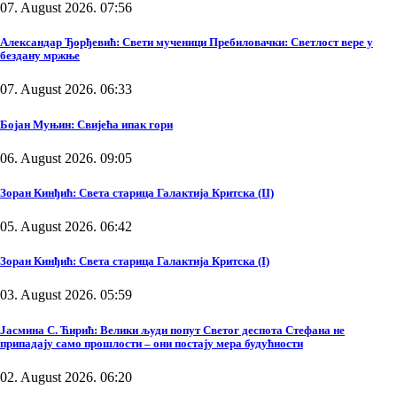
07. August 2026. 07:56
Александар Ђорђевић: Свети мученици Пребиловачки: Светлост вере у
бездану мржње
07. August 2026. 06:33
Бојан Муњин: Свијећа ипак гори
06. August 2026. 09:05
Зоран Кинђић: Света старица Галактија Критска (II)
05. August 2026. 06:42
Зоран Кинђић: Света старица Галактија Критска (I)
03. August 2026. 05:59
Јасмина С. Ћирић: Велики људи попут Светог деспота Стефана не
припадају само прошлости – они постају мера будућности
02. August 2026. 06:20