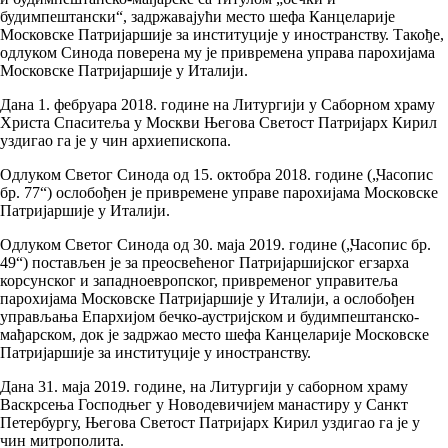
будимпештански“, задржавајући место шефа Канцеларије
Московске Патријаршије за институције у иностранству. Такође,
одлуком Синода поверена му је привремена управа парохијама
Московске Патријаршије у Италији.
Дана 1. фебруара 2018. године на Литургији у Саборном храму
Христа Спаситеља у Москви Његова Светост Патријарх Кирил
уздигао га је у чин архиепископа.
Одлуком Светог Синода од 15. октобра 2018. године („Часопис
бр. 77“) ослобођен је привремене управе парохијама Московске
Патријаршије у Италији.
Одлуком Светог Синода од 30. маја 2019. године („Часопис бр.
49“) постављен је за преосвећеног Патријаршијског егзарха
корсунског и западноевропског, привременог управитеља
парохијама Московске Патријаршије у Италији, а ослобођен
управљања Епархијом бечко-аустријском и будимпештанско-
мађарском, док је задржао место шефа Канцеларије Московске
Патријаршије за институције у иностранству.
Дана 31. маја 2019. године, на Литургији у саборном храму
Васкрсења Господњег у Новодевичијем манастиру у Санкт
Петербургу, Његова Светост Патријарх Кирил уздигао га је у
чин митрополита.