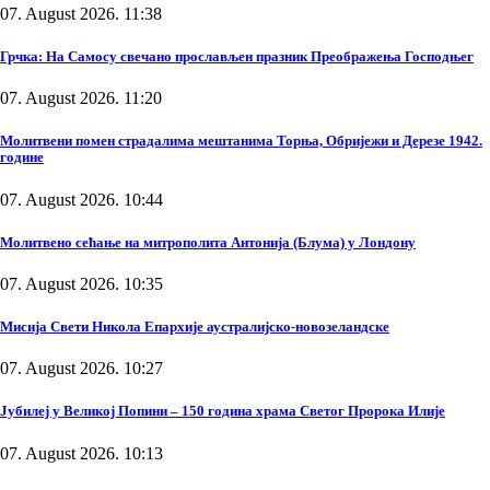
07. August 2026. 11:38
Грчка: На Самосу свечано прослављен празник Преображења Господњег
07. August 2026. 11:20
Молитвени помен страдалима мештанима Торња, Обријежи и Дерезе 1942.
године
07. August 2026. 10:44
Молитвено сећање на митрополита Антонија (Блума) у Лондону
07. August 2026. 10:35
Мисија Свети Никола Епархије аустралијско-новозеландске
07. August 2026. 10:27
Јубилеј у Великој Попини – 150 година храма Светог Пророка Илије
07. August 2026. 10:13