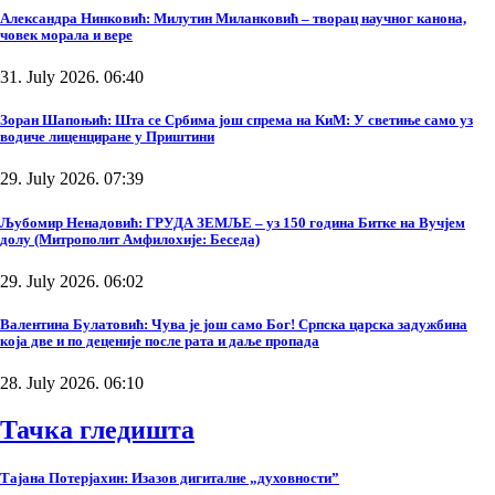
Александра Нинковић: Милутин Миланковић – творац научног канона,
човек морала и вере
31. July 2026. 06:40
Зоран Шапоњић: Шта се Србима још спрема на КиМ: У светиње само уз
водиче лиценциране у Приштини
29. July 2026. 07:39
Љубомир Ненадовић: ГРУДА ЗЕМЉЕ – уз 150 година Битке на Вучјем
долу (Митрополит Амфилохије: Беседа)
29. July 2026. 06:02
Валентина Булатовић: Чува је још само Бог! Српска царска задужбина
која две и по деценије после рата и даље пропада
28. July 2026. 06:10
Тачка гледишта
Тајана Потерјахин: Изазов дигиталне „духовности”