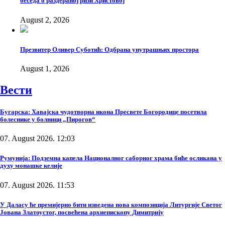
беседа о раздераној ризи Христовој
August 2, 2026
Презвитер Оливер Суботић: Одбрана унутрашњих простора
August 1, 2026
Вести
Бугарска: Хавајска чудотворна икона Пресвете Богородице посетила
болеснике у болници „Пирогов“
07. August 2026. 12:03
Румунија: Подземна капела Националног саборног храма биће осликана у
духу монашке келије
07. August 2026. 11:53
У Даласу ће премијерно бити изведена нова композиција Литургије Светог
Јована Златоустог, посвећена архиепископу Димитрију