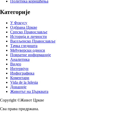
Политика коришћења
Категорије
У Фокусу
Одбрана Цркве
Српско Православље
Историја и личности
Васељенско Православље
Тачка гледишта
Међуверски односи
Повратне информације
Аналитика
Видео
Интервјуи
Инфографика
Коментари
Vida de la Iglesia
Донације
Животът на Църквата
Copyright ©Живот Цркве
Сва права придржана.