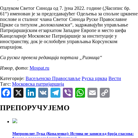
Одлуком Светог Синода од 7. јуна 2022. године („Часопис бр.
61“) именован је за председавајућег Одељења за спољне црквене
послове и сталног члана Светог Синода Руске Православне
Цркве са титулом „волоколамски“, задржавајући управљање
Патријаршијским егзархатом Западне Европе и место шефа
Канцеларије Московске Патријаршије за институције у
иностранству, док је ослобођен управљања Корсунском
епархијом.
Са руског превела редакција портала „Ризница“
Извор, фото
:
Мospat.ru
Категорије:
Васељенско Православље
Руска црква
Вести
Тагс:
Московска патријаршија
Facebook
X
LinkedIn
VK
Telegram
Viber
WhatsApp
Email
Copy
Link
ПРЕПОРУЧУЈЕМО
Митрополит Лука (Коваленко): Истина не зависи од броја гласова: