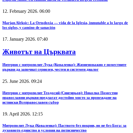
12. February 2026. 06:00
Marjan Aleksic: La Ortodoxia — vida de la Iglesia, inmutable a lo largo de
los siglos, y camino de sanación
17. January 2026. 07:40
Животът на Църквата
Интервю с митрополит Лука (Коваленко): Жизненоважно е поместните
църкви да започнат сериозен, честен и системен диалог
25. June 2026. 09:24
Интервю с митрополит Теодосий (Снигирьов): Няколко Поместни
православни църкви предлагат достойно място за провеждане на
истински Всеправославен събор
19. April 2026. 12:15
Митрополит Лука (Коваленко): Паството без покрив, но не без Бога: за
духовното единство в условия на потисничество