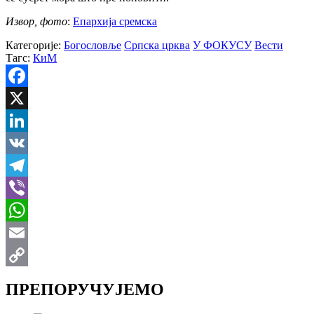
Извор, фото
:
Епархија сремска
Категорије:
Богословље
Српска црква
У ФОКУСУ
Вести
Тагс:
КиМ
Facebook
X
LinkedIn
VK
Telegram
Viber
WhatsApp
Email
Copy
ПРЕПОРУЧУЈЕМО
Link