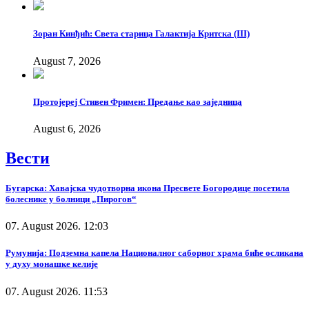
Зоран Кинђић: Света старица Галактија Критска (III)
August 7, 2026
Протојереј Стивен Фримен: Предање као заједница
August 6, 2026
Вести
Бугарска: Хавајска чудотворна икона Пресвете Богородице посетила
болеснике у болници „Пирогов“
07. August 2026. 12:03
Румунија: Подземна капела Националног саборног храма биће осликана
у духу монашке келије
07. August 2026. 11:53