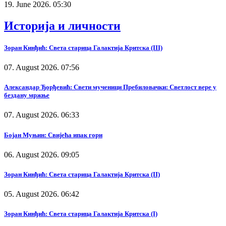
19. June 2026. 05:30
Историја и личности
Зоран Кинђић: Света старица Галактија Критска (III)
07. August 2026. 07:56
Александар Ђорђевић: Свети мученици Пребиловачки: Светлост вере у
бездану мржње
07. August 2026. 06:33
Бојан Муњин: Свијећа ипак гори
06. August 2026. 09:05
Зоран Кинђић: Света старица Галактија Критска (II)
05. August 2026. 06:42
Зоран Кинђић: Света старица Галактија Критска (I)