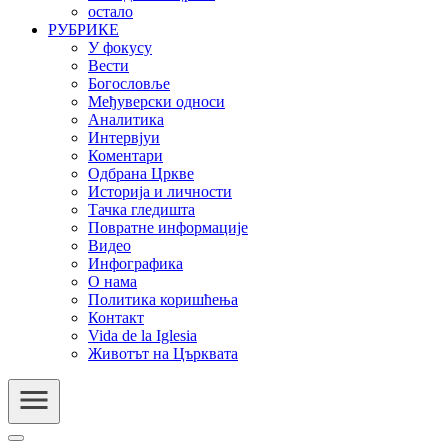
остало
РУБРИКЕ
У фокусу
Вести
Богословље
Међуверски односи
Аналитика
Интервјуи
Коментари
Одбрана Цркве
Историја и личности
Тачка гледишта
Повратне информације
Видео
Инфографика
О нама
Политика коришћења
Контакт
Vida de la Iglesia
Животът на Църквата