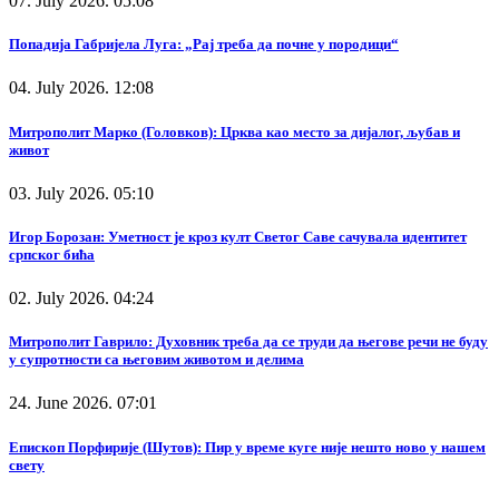
07. July 2026. 05:08
Попадија Габријела Луга: „Рај треба да почне у породици“
04. July 2026. 12:08
Митрополит Марко (Головков): Црква као место за дијалог, љубав и
живот
03. July 2026. 05:10
Игор Борозан: Уметност је кроз култ Светог Саве сачувала идентитет
српског бића
02. July 2026. 04:24
Митрополит Гаврило: Духовник треба да се труди да његове речи не буду
у супротности са његовим животом и делима
24. June 2026. 07:01
Епископ Порфирије (Шутов): Пир у време куге није нешто ново у нашем
свету