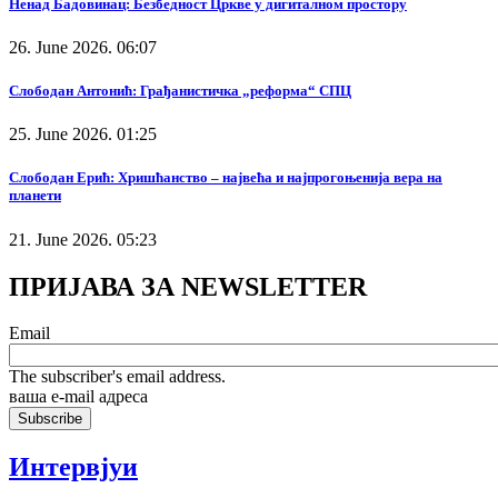
Ненад Бадовинац: Безбедност Цркве у дигиталном простору
26. June 2026. 06:07
Слободан Антонић: Грађанистичка „реформа“ СПЦ
25. June 2026. 01:25
Слободан Ерић: Хришћанство – највећа и најпрогоњенија вера на
планети
21. June 2026. 05:23
ПРИЈАВА ЗА NEWSLETTER
Email
The subscriber's email address.
ваша е-mail адреса
Интервјуи