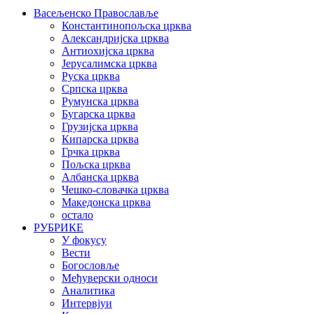
Васељенско Православље
Константинопољска црква
Александријска црква
Антиохијска црква
Јерусалимска црква
Руска црква
Српска црква
Румунска црква
Бугарска црква
Грузијска црква
Кипарска црква
Грчка црква
Пољска црква
Албанска црква
Чешко-словачка црква
Македонска црква
остало
РУБРИКЕ
У фокусу
Вести
Богословље
Међуверски односи
Аналитика
Интервјуи