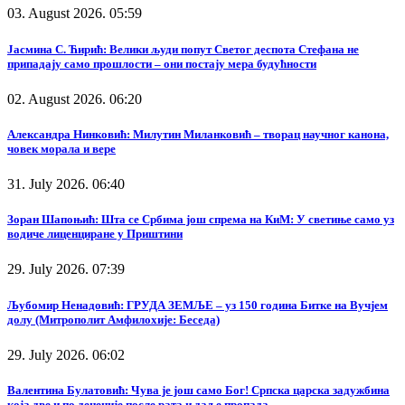
03. August 2026. 05:59
Јасмина С. Ћирић: Велики људи попут Светог деспота Стефана не
припадају само прошлости – они постају мера будућности
02. August 2026. 06:20
Александра Нинковић: Милутин Миланковић – творац научног канона,
човек морала и вере
31. July 2026. 06:40
Зоран Шапоњић: Шта се Србима још спрема на КиМ: У светиње само уз
водиче лиценциране у Приштини
29. July 2026. 07:39
Љубомир Ненадовић: ГРУДА ЗЕМЉЕ – уз 150 година Битке на Вучјем
долу (Митрополит Амфилохије: Беседа)
29. July 2026. 06:02
Валентина Булатовић: Чува је још само Бог! Српска царска задужбина
која две и по деценије после рата и даље пропада