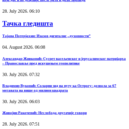
28. July 2026. 06:10
Тачка гледишта
Тајана Потерјахин: Изазов дигиталне „духовности”
04. August 2026. 06:08
Александар Живковић: Сусрет васељенског и јерусалимског патријарха
– Православље пред искушењем геополитике
30. July 2026. 07:32
Владимир Вуковић: Соларни зид на путу ка Острогу: дозвола за 67
мегавата на више од милион квадрата
30. July 2026. 06:03
Живојин Ракочевић: Неслобода другачије говори
28. July 2026. 07:51