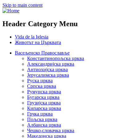
Skip to main content
Header Category Menu
Vida de la Iglesia
Животът на Църквата
Васељенско Православље
Константинопољска црква
Александријска црква
Антиохијска црква
Јерусалимска црква
Руска црква
Српска црква
Румунска црква
Бугарска црква
Грузијска црква
Кипарска црква
Грчка црква
Пољска црква
Албанска црква
Чешко-словачка црква
Македонска црква