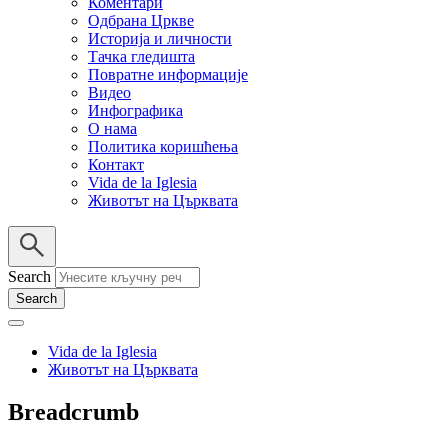
Коментари
Одбрана Цркве
Историја и личности
Тачка гледишта
Повратне информације
Видео
Инфографика
О нама
Политика коришћења
Контакт
Vida de la Iglesia
Животът на Църквата
Search
Vida de la Iglesia
Животът на Църквата
Breadcrumb