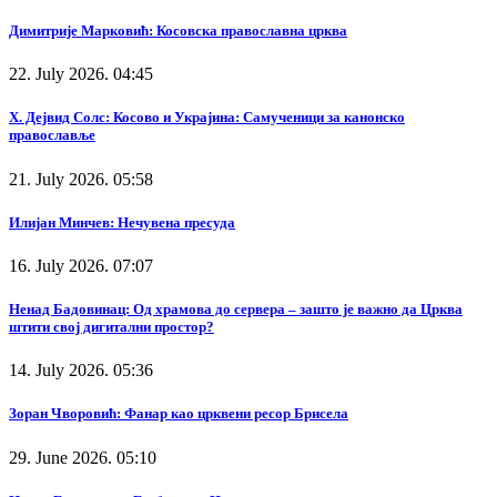
Димитрије Марковић: Косовска православна црква
22. July 2026. 04:45
Х. Дејвид Солс: Косово и Украјина: Самученици за канонско
православље
21. July 2026. 05:58
Илијан Минчев: Нечувена пресуда
16. July 2026. 07:07
Ненад Бадовинац: Од храмова до сервера – зашто је важно да Црква
штити свој дигитални простор?
14. July 2026. 05:36
Зоран Чворовић: Фанар као црквени ресор Брисела
29. June 2026. 05:10