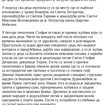
У недељу сва деца окупила су се на месту где се најбоље
упознајемо, у храму Божијем, на Светој Литургији,
причешћујући се Светим Тајнама и доказујући речи Светог
Максима Исповедника да је Литургија икона Царства
Небеског.
У беседи свештеник Стефан истакао је пример љубави који су
нам дала деца. Увече на концерту, већ после непуних сат
времена малишани су се здружили, смејали и разговарали.
Приступали су једни другима отвореног срца, без икаквог
интереса и предубеђења, дајући оно највредније, а то је љубав.
Затим су деца са Космета отпевали неколико песама, а највећи
утисак на све оставила је рецитација песме Свети Стефан
Дечански, девојчице Тијане. Гости су затим у пратњи
свештеника и ђакона обишли архив храма где су се упознали
са историјатом ове светиње и посетили су спомен собу
Данице Јовановић, прве српске академске сликарке, стрељане
заједно са бешчанским протом Светозаром Дујановићем за
време Првог светског рата. Након тога уследила је заједничка
трпеза у црквеној сали, припремљена љубављу и трудом
свештенства и мештана Бешке. Дружење је настављено уз
дивне народне и родољубиве песме и заједничким колом
одиграним у порти храма. Гости су испраћени уз обећање да
се сусрет мора што пре поновити.