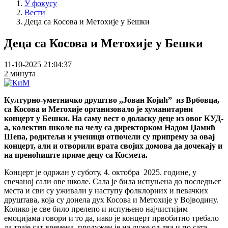
У фокусу
Вести
Деца са Косова и Метохије у Бешки
Деца са Косова и Метохије у Бешки
11-10-2025 21:04:37
2 минута
Културно-уметничко друштво ,,Јован Којић” из Врбовца,
са Косова и Метохије организовало је хуманитарни
концерт у Бешки. На саму вест о доласку деце из овог КУД-
а, колектив школе на челу са директорком Надом Џамић
Шепа, родитељи и ученици отпочели су припрему за овај
концерт, али и отворили врата својих домова да дочекају и
на преноћиште приме децу са Космета.
Концерт је одржан у суботу, 4. октобра 2025. године, у
свечаној сали ове школе. Сала је била испуњена до последњег
места и сви су уживали у наступу фолклорних и певачких
друштава, која су донела дух Косова и Метохије у Војводину.
Колико је све било прелепо и испуњено најчистијим
емоцијама говори и то да, иако је концерт првобитно требало
да траје сат времена, продужен је на дуже од два и по сата.