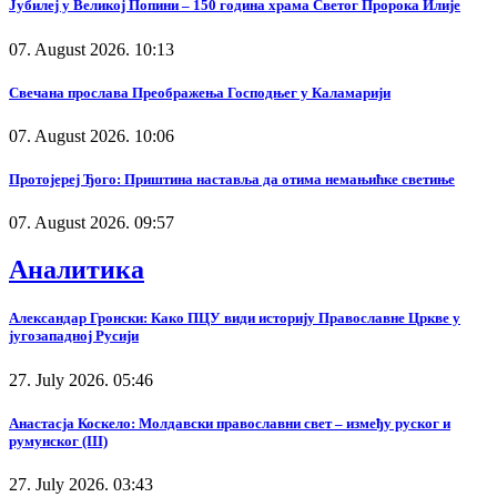
Јубилеј у Великој Попини – 150 година храма Светог Пророка Илије
07. August 2026. 10:13
Свечана прослава Преображења Господњег у Каламарији
07. August 2026. 10:06
Протојереј Ђого: Приштина наставља да отима немањићке светиње
07. August 2026. 09:57
Аналитика
Александар Гронски: Како ПЦУ види историју Православне Цркве у
југозападној Русији
27. July 2026. 05:46
Анастасја Коскело: Молдавски православни свет – између руског и
румунског (III)
27. July 2026. 03:43