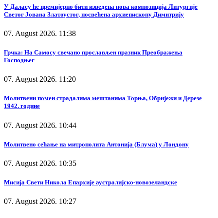
У Даласу ће премијерно бити изведена нова композиција Литургије
Светог Јована Златоустог, посвећена архиепископу Димитрију
07. August 2026. 11:38
Грчка: На Самосу свечано прослављен празник Преображења
Господњег
07. August 2026. 11:20
Молитвени помен страдалима мештанима Торња, Обријежи и Дерезе
1942. године
07. August 2026. 10:44
Молитвено сећање на митрополита Антонија (Блума) у Лондону
07. August 2026. 10:35
Мисија Свети Никола Епархије аустралијско-новозеландске
07. August 2026. 10:27