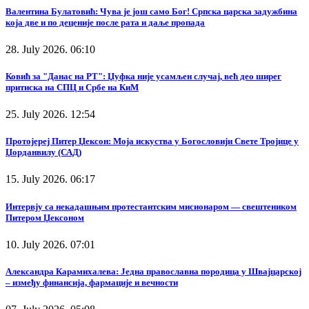
Валентина Булатовић: Чува је још само Бог! Српска царска задужбина
која две и по деценије после рата и даље пропада
28. July 2026. 06:10
Ковић за "Данас на РТ": Џуфка није усамљен случај, већ део ширег
притиска на СПЦ и Србе на КиМ
25. July 2026. 12:54
Протојереј Питер Џексон: Моја искуства у Богословији Свете Тројице у
Џорданвилу (САД)
15. July 2026. 06:17
Интервју са некадашњим протестантским мисионаром — свештеником
Питером Џексоном
10. July 2026. 07:01
Александра Карамихалева: Једна православна породица у Швајцарској
– између финансија, фармације и вечности