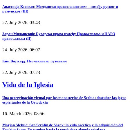
Анастасја Коскело: Молдавски православни свет – између руског и
румунског (III)
27. July 2026. 03:43
Зоран Милошевић: Бугарска црква између Православља и НАТО
православља (II)
24. July 2026. 06:07
Ким Вајтсајд: Неочекивано путовање
22. July 2026. 07:23
Vida de la Iglesia
Una peregrinación virtual por los monasterios de Serbia: descubre las joyas
espirituales de la Ortodoxia
16. March 2026. 08:56
Marjan Aleksic: San Serafín de Sarov: la vida ascética y la adquisición del
Espíritu Santo. Un camino hacia la verdadera alegría cristiana