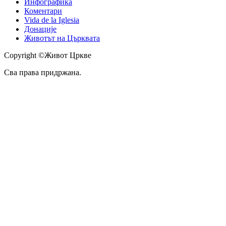
Инфографика
Коментари
Vida de la Iglesia
Донације
Животът на Църквата
Copyright ©Живот Цркве
Сва права придржана.