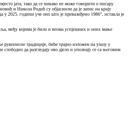
мјесто јата, тако да се никако не може говорити о писару
овић и Никола Родић су објаснили да је запис на крају
 у 2025. години уче оно што је превазиђено 1986“, истакла је
ља, међу којима је било и веома успјешних и оних мање
 рукописне традиције, биће трајно изложен на улазу у
слободно да разгледају ово дјело и упознају се са његовим