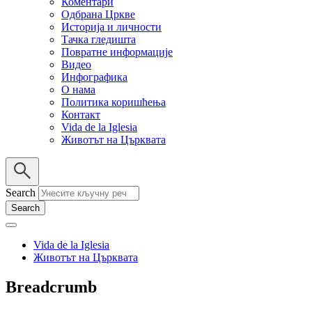
Коментари
Одбрана Цркве
Историја и личности
Тачка гледишта
Повратне информације
Видео
Инфографика
О нама
Политика коришћења
Контакт
Vida de la Iglesia
Животът на Църквата
Search
Vida de la Iglesia
Животът на Църквата
Breadcrumb