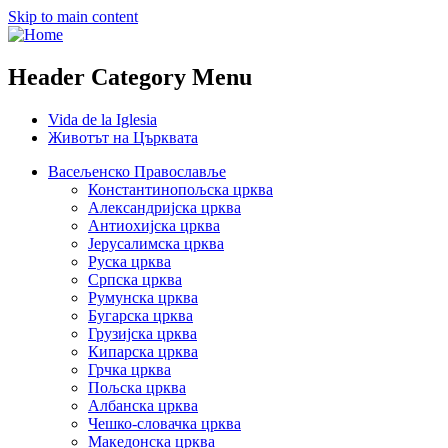
Skip to main content
Header Category Menu
Vida de la Iglesia
Животът на Църквата
Васељенско Православље
Константинопољска црква
Александријска црква
Антиохијска црква
Јерусалимска црква
Руска црква
Српска црква
Румунска црква
Бугарска црква
Грузијска црква
Кипарска црква
Грчка црква
Пољска црква
Албанска црква
Чешко-словачка црква
Македонска црква