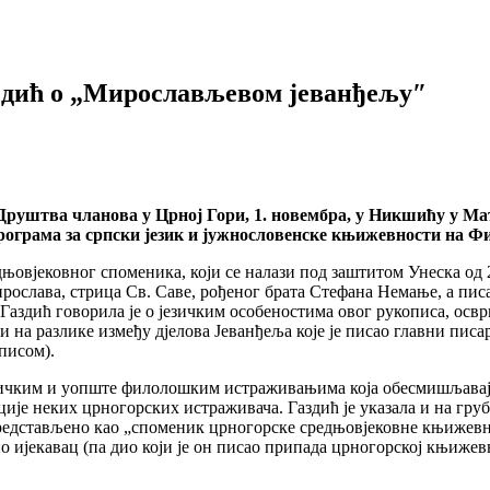
аздић о „Мирослављевом јеванђељу″
Друштва чланова у Црној Гори, 1. новембра, у Никшићу у М
 програма за српски језик и јужнословенске књижевности на
едњовјековног споменика, који се налази под заштитом Унеска од
ирослава, стрица Св. Саве, рођеног брата Стефана Немање, а пи
аздић говорила је о језичким особеностима овог рукописа, освр
је и на разлике између дјелова Јеванђеља које је писао главни п
писом).
ичким и уопште филолошким истраживањима која обесмишљавају
ије неких црногорских истраживача. Газдић је указала и на гру
представљено као „споменик црногорске средњовјековне књижевно
но ијекавац (па дио који је он писао припада црногорској књижев