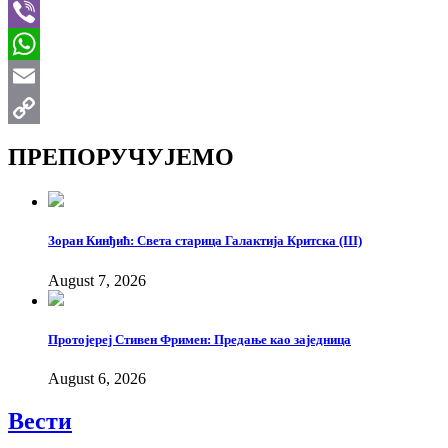
Telegram
Viber
WhatsApp
Email
Copy
ПРЕПОРУЧУЈЕМО
Link
Зоран Кинђић: Света старица Галактија Критска (III)
August 7, 2026
Протојереј Стивен Фримен: Предање као заједница
August 6, 2026
Вести