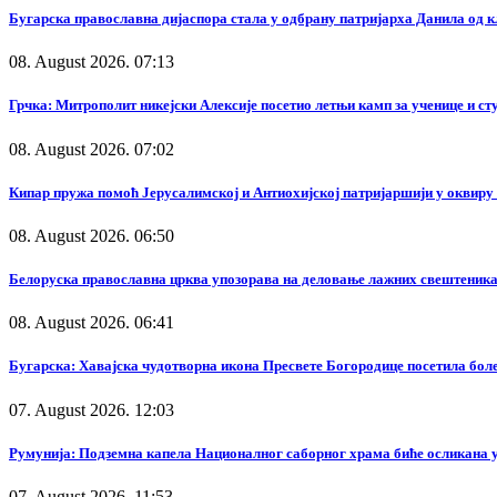
Бугарска православна дијаспора стала у одбрану патријарха Данила од 
08. August 2026. 07:13
Грчка: Митрополит никејски Алексије посетио летњи камп за ученице и с
08. August 2026. 07:02
Кипар пружа помоћ Јерусалимској и Антиохијској патријаршији у оквир
08. August 2026. 06:50
Белоруска православна црква упозорава на деловање лажних свештеника
08. August 2026. 06:41
Бугарска: Хавајска чудотворна икона Пресвете Богородице посетила бол
07. August 2026. 12:03
Румунија: Подземна капела Националног саборног храма биће осликана у
07. August 2026. 11:53