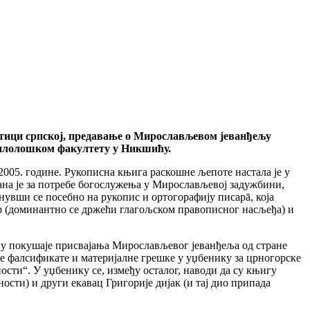
атици српској, предавање о Мирослављевом јеванђељу
 Филолошком факултету у Никшићу.
 2005. године. Рукописна књига раскошне љепоте настала је у
сана је за потребе богослужења у Мирослављевој задужбини,
нувши се посебно на рукопис и ортогорафију писарā, која
исар (доминантно се држећи глагољском правописног насљеђа) и
 покушаје присвајања Мирослављевог јеванђеља од стране
бе фалсификате и материјалне грешке у уџбенику за црногорске
сти“. У уџбенику се, између осталог, наводи да су књигу
ности) и други екавац Григорије дијак (и тај дио припада