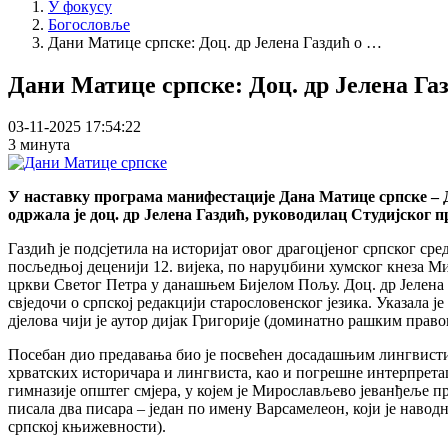
У фокусу
Богословље
Дани Матице српске: Доц. др Јелена Газдић о …
Дани Матице српске: Доц. др Јелена Г
03-11-2025 17:54:22
3 минута
У наставку програма манифестације Дана Матице српске – 
одржала је доц. др Јелена Газдић, руководилац Студијског
Газдић је подсјетила на историјат овог драгоцјеног српског ср
посљедњој деценији 12. вијека, по наруџбини хумског кнеза М
цркви Светог Петра у данашњем Бијелом Пољу. Доц. др Јелена Г
свједочи о српској редакцији старословенског језика. Указала 
дјелова чији је аутор дијак Григорије (доминатно рашким право
Посебан дио предавања био је посвећен досадашњим лингвист
хрватских историчара и лингвиста, као и погрешне интерпретац
гимназије општег смјера, у којем је Мирослављево јеванђеље 
писала два писара – један по имену Варсамелеон, који је навод
српској књижевности).