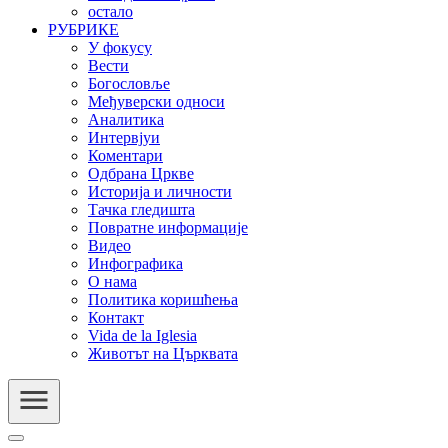
остало
РУБРИКЕ
У фокусу
Вести
Богословље
Међуверски односи
Аналитика
Интервјуи
Коментари
Одбрана Цркве
Историја и личности
Тачка гледишта
Повратне информације
Видео
Инфографика
О нама
Политика коришћења
Контакт
Vida de la Iglesia
Животът на Църквата