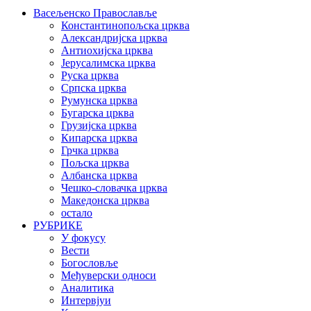
Васељенско Православље
Константинопољска црква
Александријска црква
Антиохијска црква
Јерусалимска црква
Руска црква
Српска црква
Румунска црква
Бугарска црква
Грузијска црква
Кипарска црква
Грчка црква
Пољска црква
Албанска црква
Чешко-словачка црква
Македонска црква
остало
РУБРИКЕ
У фокусу
Вести
Богословље
Међуверски односи
Аналитика
Интервјуи