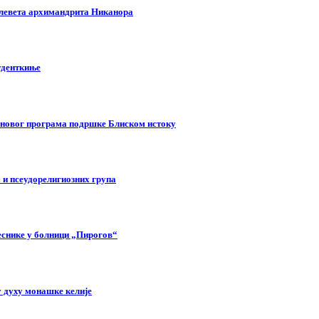
клевета архимандрита Никанора
туденткиње
у новог програма подршке Блиском истоку
 и псеудорелигиозних група
еснике у болници „Пирогов“
 духу монашке келије