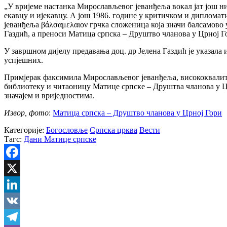
„У вријеме настанка Мирослављевог јеванђеља вокал јат још ниј
екавцу и ијекавцу. А још 1986. године у критичком и диплома
јеванђеља βάλσαμελαιον грчка сложеница која значи балсамово у
Газдић, а преноси Матица српска – Друштво чланова у Црној Г
У завршном дијелу предавања доц. др Јелена Газдић је указала
успјешних.
Примјерак факсимила Мирослављевог јеванђеља, висококвалитетн
библиотеку и читаоницу Матице српске – Друштва чланова у Црн
значајем и вриједностима.
Извор, фото
:
Матица српска – Друштво чланова у Црној Гори
Категорије:
Богословље
Српска црква
Вести
Тагс:
Дани Матице српске
Facebook
X
LinkedIn
VK