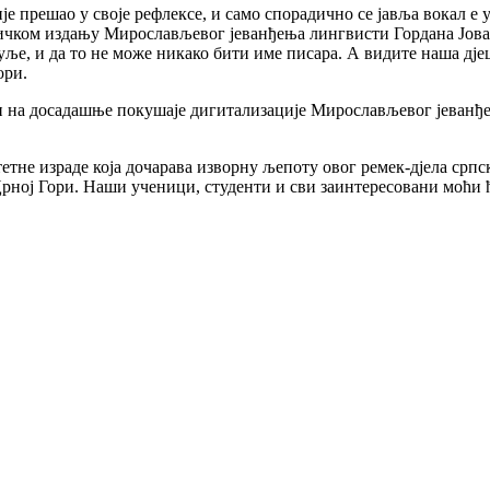
е прешао у своје рефлексе, и само спорадично се јавља вокал е у
тичком издању Мирослављевог јеванђења лингвисти Гордана Јован
ље, и да то не може никако бити име писара. А видите наша дјеца
ори.
 и на досадашње покушаје дигитализације Мирослављевог јеванђе
е израде која дочарава изворну љепоту овог ремек-дјела српске
ој Гори. Наши ученици, студенти и сви заинтересовани моћи ће 