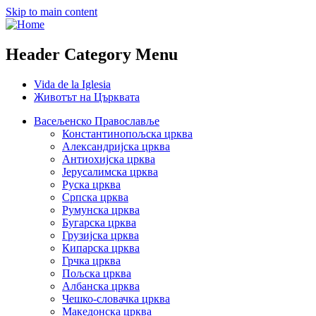
Skip to main content
Header Category Menu
Vida de la Iglesia
Животът на Църквата
Васељенско Православље
Константинопољска црква
Александријска црква
Антиохијска црква
Јерусалимска црква
Руска црква
Српска црква
Румунска црква
Бугарска црква
Грузијска црква
Кипарска црква
Грчка црква
Пољска црква
Албанска црква
Чешко-словачка црква
Македонска црква