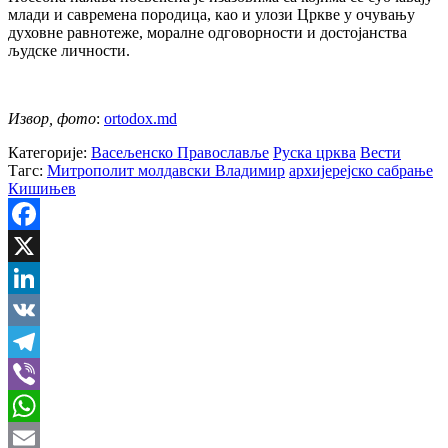
млади и савремена породица, као и улози Цркве у очувању
духовне равнотеже, моралне одговорности и достојанства
људске личности.
Извор, фото
:
ortodox.md
Категорије:
Васељенско Православље
Руска црква
Вести
Тагс:
Митрополит молдавски Владимир
архијерејско сабрање
Кишињев
Facebook
X
LinkedIn
VK
Telegram
Viber
WhatsApp