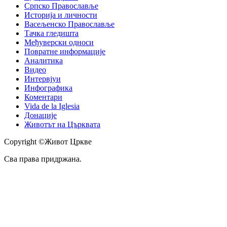
Српско Православље
Историја и личности
Васељенско Православље
Тачка гледишта
Међуверски односи
Повратне информације
Аналитика
Видео
Интервјуи
Инфографика
Коментари
Vida de la Iglesia
Донације
Животът на Църквата
Copyright ©Живот Цркве
Сва права придржана.