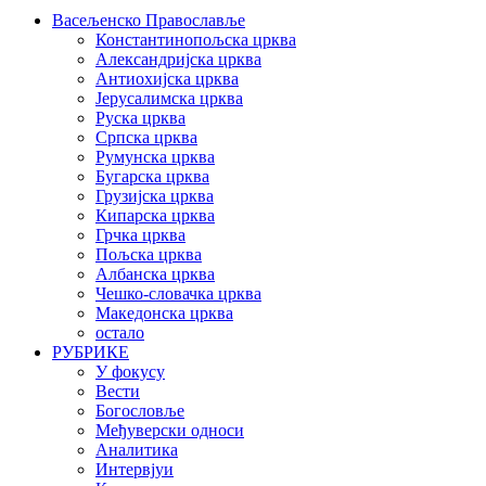
Васељенско Православље
Константинопољска црква
Александријска црква
Антиохијска црква
Јерусалимска црква
Руска црква
Српска црква
Румунска црква
Бугарска црква
Грузијска црква
Кипарска црква
Грчка црква
Пољска црква
Албанска црква
Чешко-словачка црква
Македонска црква
остало
РУБРИКЕ
У фокусу
Вести
Богословље
Међуверски односи
Аналитика
Интервјуи