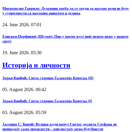
Митрополит Гаврило: Духовник треба да се труди да његове речи не буду
у супротности са његовим животом и делима
24. June 2026. 07:01
Епископ Порфирије (Шутов): Пир у време куге није нешто ново у нашем
свету
19. June 2026. 05:30
Историја и личности
Зоран Кинђић: Света старица Галактија Критска (II)
05. August 2026. 06:42
Зоран Кинђић: Света старица Галактија Критска (I)
03. August 2026. 05:59
Јасмина С. Ћирић: Велики људи попут Светог деспота Стефана не
припадају само прошлости – они постају мера будућности