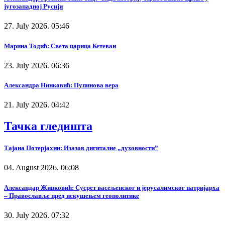
југозападној Русији
27. July 2026. 05:46
Марина Тодић: Света царица Кетеван
23. July 2026. 06:36
Александра Нинковић: Пупинова вера
21. July 2026. 04:42
Тачка гледишта
Тајана Потерјахин: Изазов дигиталне „духовности”
04. August 2026. 06:08
Александар Живковић: Сусрет васељенског и јерусалимског патријарха
– Православље пред искушењем геополитике
30. July 2026. 07:32