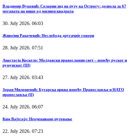
Владимир Вуковић: Соларни зид на путу ка Острогу: дозвола за 67
мегавата на више од милион квадрата
30. July 2026. 06:03
Живојин Ракочевић: Неслобода другачије говори
28. July 2026. 07:51
Анастасја Коскело: Молдавски православни свет – између руског и
румунског (III)
27. July 2026. 03:43
Зоран Милошевић: Бугарска црква између Православља и НАТО
православља (II)
24. July 2026. 06:07
Ким Вајтсајд: Неочекивано путовање
22. July 2026. 07:23