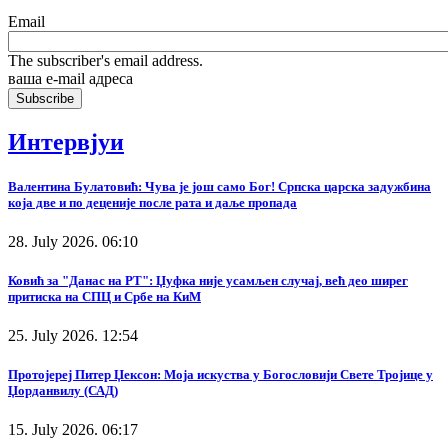
Email
The subscriber's email address.
ваша е-mail адреса
Интервјуи
Валентина Булатовић: Чува је још само Бог! Српска царска задужбина
која две и по деценије после рата и даље пропада
28. July 2026. 06:10
Ковић за "Данас на РТ": Џуфка није усамљен случај, већ део ширег
притиска на СПЦ и Србе на КиМ
25. July 2026. 12:54
Протојереј Питер Џексон: Моја искуства у Богословији Свете Тројице у
Џорданвилу (САД)
15. July 2026. 06:17