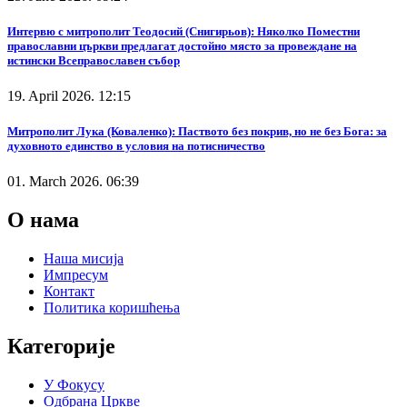
Интервю с митрополит Теодосий (Снигирьов): Няколко Поместни
православни църкви предлагат достойно място за провеждане на
истински Всеправославен събор
19. April 2026. 12:15
Митрополит Лука (Коваленко): Паството без покрив, но не без Бога: за
духовното единство в условия на потисничество
01. March 2026. 06:39
О нама
Наша мисија
Импресум
Контакт
Политика коришћења
Категорије
У Фокусу
Одбрана Цркве