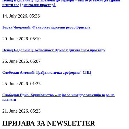
Ненад Бадовинац: Од храмова до сервера – зашто је важно да Црква
штити свој дигитални простор?
14. July 2026. 05:36
Зоран Чворовић: Фанар као црквени ресор Брисела
29. June 2026. 05:10
Ненад Бадовинац: Безбедност Цркве у дигиталном простору
26. June 2026. 06:07
Слободан Антонић: Грађанистичка „реформа“ СПЦ
25. June 2026. 01:25
Слободан Ерић: Хришћанство – највећа и најпрогоњенија вера на
планети
21. June 2026. 05:23
ПРИЈАВА ЗА NEWSLETTER