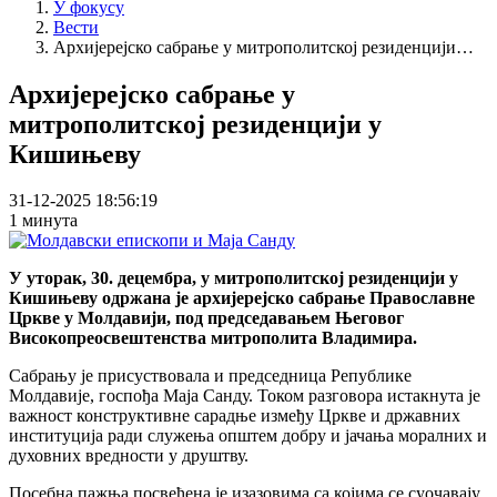
У фокусу
Вести
Архијерејско сабрање у митрополитској резиденцији…
Архијерејско сабрање у
митрополитској резиденцији у
Кишињеву
31-12-2025 18:56:19
1 минута
У уторак, 30. децембра, у митрополитској резиденцији у
Кишињеву одржана је архијерејскo сабрање Православне
Цркве у Молдавији, под председавањем Његовог
Високопреосвештенства митрополита Владимира.
Сабрању је присуствовала и председница Републике
Молдавије, госпођа Маја Санду. Током разговора истакнута је
важност конструктивне сарадње између Цркве и државних
институција ради служења општем добру и јачања моралних и
духовних вредности у друштву.
Посебна пажња посвећена је изазовима са којима се суочавају