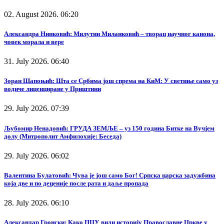
02. August 2026. 06:20
Александра Нинковић: Милутин Миланковић – творац научног канона,
човек морала и вере
31. July 2026. 06:40
Зоран Шапоњић: Шта се Србима још спрема на КиМ: У светиње само уз
водиче лиценциране у Приштини
29. July 2026. 07:39
Љубомир Ненадовић: ГРУДА ЗЕМЉЕ – уз 150 година Битке на Вучјем
долу (Митрополит Амфилохије: Беседа)
29. July 2026. 06:02
Валентина Булатовић: Чува је још само Бог! Српска царска задужбина
која две и по деценије после рата и даље пропада
28. July 2026. 06:10
Александар Гронски: Како ПЦУ види историју Православне Цркве у