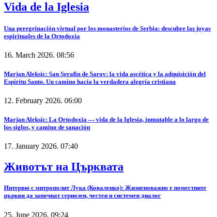
Vida de la Iglesia
Una peregrinación virtual por los monasterios de Serbia: descubre las joyas
espirituales de la Ortodoxia
16. March 2026. 08:56
Marjan Aleksic: San Serafín de Sarov: la vida ascética y la adquisición del
Espíritu Santo. Un camino hacia la verdadera alegría cristiana
12. February 2026. 06:00
Marjan Aleksic: La Ortodoxia — vida de la Iglesia, inmutable a lo largo de
los siglos, y camino de sanación
17. January 2026. 07:40
Животът на Църквата
Интервю с митрополит Лука (Коваленко): Жизненоважно е поместните
църкви да започнат сериозен, честен и системен диалог
25. June 2026. 09:24