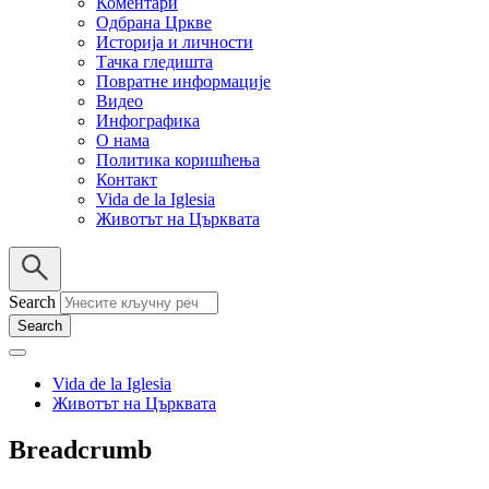
Коментари
Одбрана Цркве
Историја и личности
Тачка гледишта
Повратне информације
Видео
Инфографика
О нама
Политика коришћења
Контакт
Vida de la Iglesia
Животът на Църквата
Search
Vida de la Iglesia
Животът на Църквата
Breadcrumb