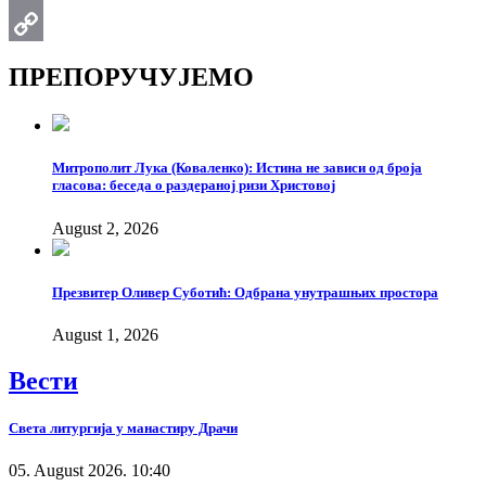
Email
Copy
ПРЕПОРУЧУЈЕМО
Link
Митрополит Лука (Коваленко): Истина не зависи од броја
гласова: беседа о раздераној ризи Христовој
August 2, 2026
Презвитер Оливер Суботић: Одбрана унутрашњих простора
August 1, 2026
Вести
Света литургија у манастиру Драчи
05. August 2026. 10:40