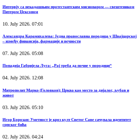
Интервју са некадашњим протестантским мисионаром — свештеником
Питером Џексоном
10. July 2026. 07:01
Александра Карамихалева: Једна православна породица у Швајцарској
– између финансија, фармације и вечности
07. July 2026. 05:08
Попадија Габријела Луга: „Рај треба да почне у породици“
04. July 2026. 12:08
Митрополит Марко (Головков): Црква као место за дијалог, љубав и
живот
03. July 2026. 05:10
Игор Борозан: Уметност је кроз култ Светог Саве сачувала идентитет
српског бића
02. July 2026. 04:24