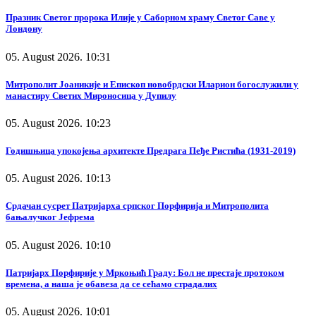
Празник Светог пророка Илије у Саборном храму Светог Саве у
Лондону
05. August 2026. 10:31
Митрополит Јоаникије и Епископ новобрдски Иларион богослужили у
манастиру Светих Мироносица у Дупилу
05. August 2026. 10:23
Годишњица упокојења архитекте Предрага Пеђе Ристића (1931-2019)
05. August 2026. 10:13
Срдачан сусрет Патријарха српског Порфирија и Митрополита
бањалучког Јефрема
05. August 2026. 10:10
Патријарх Порфирије у Мркоњић Граду: Бол не престаје протоком
времена, а наша је обавеза да се сећамо страдалих
05. August 2026. 10:01