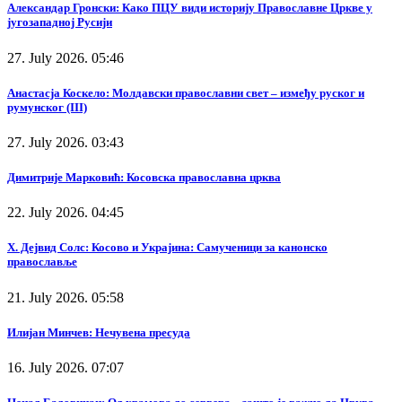
Александар Гронски: Како ПЦУ види историју Православне Цркве у
југозападној Русији
27. July 2026. 05:46
Анастасја Коскело: Молдавски православни свет – између руског и
румунског (III)
27. July 2026. 03:43
Димитрије Марковић: Косовска православна црква
22. July 2026. 04:45
Х. Дејвид Солс: Косово и Украјина: Самученици за канонско
православље
21. July 2026. 05:58
Илијан Минчев: Нечувена пресуда
16. July 2026. 07:07