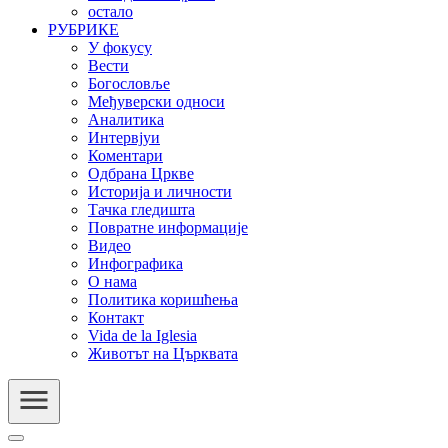
остало
РУБРИКЕ
У фокусу
Вести
Богословље
Међуверски односи
Аналитика
Интервјуи
Коментари
Одбрана Цркве
Историја и личности
Тачка гледишта
Повратне информације
Видео
Инфографика
О нама
Политика коришћења
Контакт
Vida de la Iglesia
Животът на Църквата