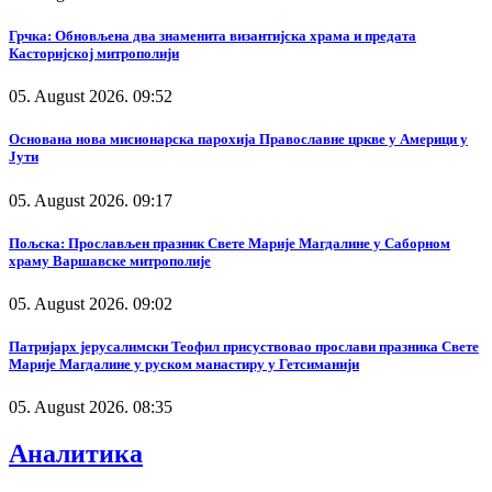
Грчка: Обновљена два знаменита византијска храма и предата
Касторијској митрополији
05. August 2026. 09:52
Основана нова мисионарска парохија Православне цркве у Америци у
Јути
05. August 2026. 09:17
Пољска: Прослављен празник Свете Марије Магдалине у Саборном
храму Варшавске митрополије
05. August 2026. 09:02
Патријарх јерусалимски Теофил присуствовао прослави празника Свете
Марије Магдалине у руском манастиру у Гетсиманији
05. August 2026. 08:35
Аналитика