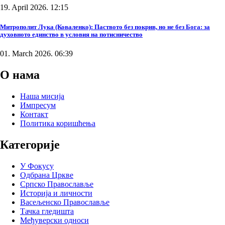
19. April 2026. 12:15
Митрополит Лука (Коваленко): Паството без покрив, но не без Бога: за
духовното единство в условия на потисничество
01. March 2026. 06:39
О нама
Наша мисија
Импресум
Контакт
Политика коришћења
Категорије
У Фокусу
Одбрана Цркве
Српско Православље
Историја и личности
Васељенско Православље
Тачка гледишта
Међуверски односи