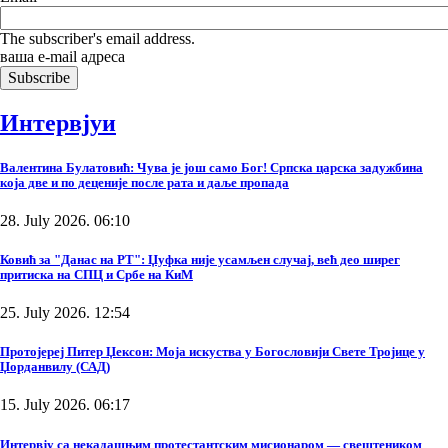
The subscriber's email address.
ваша е-mail адреса
Интервјуи
Валентина Булатовић: Чува је још само Бог! Српска царска задужбина
која две и по деценије после рата и даље пропада
28. July 2026. 06:10
Ковић за "Данас на РТ": Џуфка није усамљен случај, већ део ширег
притиска на СПЦ и Србе на КиМ
25. July 2026. 12:54
Протојереј Питер Џексон: Моја искуства у Богословији Свете Тројице у
Џорданвилу (САД)
15. July 2026. 06:17
Интервју са некадашњим протестантским мисионаром — свештеником