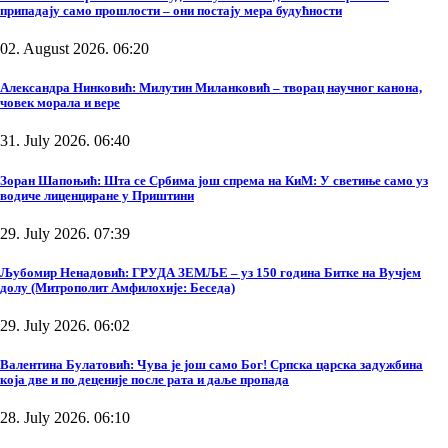
припадају само прошлости – они постају мера будућности
02. August 2026. 06:20
Александра Нинковић: Милутин Миланковић – творац научног канона,
човек морала и вере
31. July 2026. 06:40
Зоран Шапоњић: Шта се Србима још спрема на КиМ: У светиње само уз
водиче лиценциране у Приштини
29. July 2026. 07:39
Љубомир Ненадовић: ГРУДА ЗЕМЉЕ – уз 150 година Битке на Вучјем
долу (Митрополит Амфилохије: Беседа)
29. July 2026. 06:02
Валентина Булатовић: Чува је још само Бог! Српска царска задужбина
која две и по деценије после рата и даље пропада
28. July 2026. 06:10