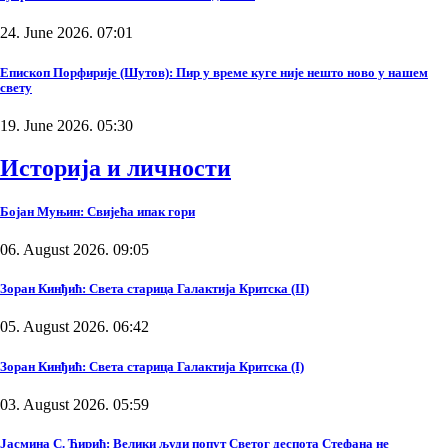
24. June 2026. 07:01
Епископ Порфирије (Шутов): Пир у време куге није нешто ново у нашем
свету
19. June 2026. 05:30
Историја и личности
Бојан Муњин: Свијећа ипак гори
06. August 2026. 09:05
Зоран Кинђић: Света старица Галактија Критска (II)
05. August 2026. 06:42
Зоран Кинђић: Света старица Галактија Критска (I)
03. August 2026. 05:59
Јасмина С. Ћирић: Велики људи попут Светог деспота Стефана не