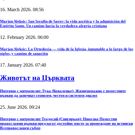
16. March 2026. 08:56
Marjan Aleksic: San Serafín de Sarov: la vida ascética y la adquisición del
Espíritu Santo. Un camino hacia la verdadera alegría cristiana
12. February 2026. 06:00
Marjan Aleksic: La Ortodoxia — vida de la Iglesia, inmutable a lo largo de los
siglos, y camino de sanación
17. January 2026. 07:40
Животът на Църквата
Интервю с митрополит Лука (Коваленко): Жизненоважно е поместните
църкви да започнат сериозен, честен и системен диалог
25. June 2026. 09:24
Интервю с митрополит Теодосий (Снигирьов): Няколко Поместни
православни църкви предлагат достойно място за провеждане на истински
Всеправославен събор