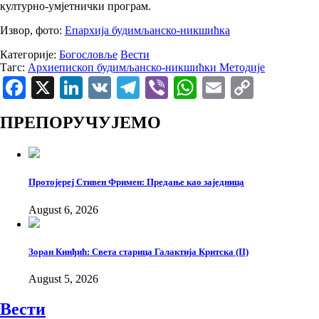
културно-умјетнички програм.
Извор, фото:
Епархија будимљанско-никшићка
Категорије:
Богословље
Вести
Тагс:
Архиепископ будимљанско-никшићки Методије
Facebook
X
LinkedIn
VK
Telegram
Viber
WhatsApp
Email
Copy
Link
ПРЕПОРУЧУЈЕМО
Протојереј Стивен Фримен: Предање као заједница
August 6, 2026
Зоран Кинђић: Света старица Галактија Критска (II)
August 5, 2026
Вести