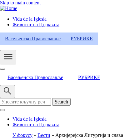
Skip to main content
Vida de la Iglesia
Животът на Църквата
Header
Category
Васељенско Православље
РУБРИКЕ
Menu
Васељенско Православље
РУБРИКЕ
Search
Vida de la Iglesia
Животът на Църквата
У фокусу
Вести
Архијерејска Литургија и слава