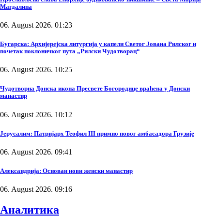
Магдалина
06. August 2026. 01:23
Бугарска: Архијерејска литургија у капели Светог Јована Рилског и
почетак поклоничког пута „Рилски Чудотворац“
06. August 2026. 10:25
Чудотворна Донска икона Пресвете Богородице враћена у Донски
манастир
06. August 2026. 10:12
Јерусалим: Патријарх Теофил III примио новог амбасадора Грузије
06. August 2026. 09:41
Александрија: Основан нови женски манастир
06. August 2026. 09:16
Аналитика