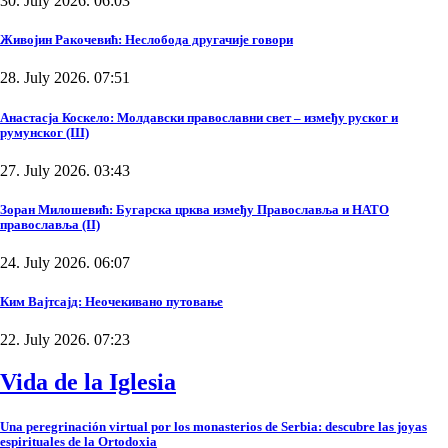
30. July 2026. 06:03
Живојин Ракочевић: Неслобода другачије говори
28. July 2026. 07:51
Анастасја Коскело: Молдавски православни свет – између руског и
румунског (III)
27. July 2026. 03:43
Зоран Милошевић: Бугарска црква између Православља и НАТО
православља (II)
24. July 2026. 06:07
Ким Вајтсајд: Неочекивано путовање
22. July 2026. 07:23
Vida de la Iglesia
Una peregrinación virtual por los monasterios de Serbia: descubre las joyas
espirituales de la Ortodoxia