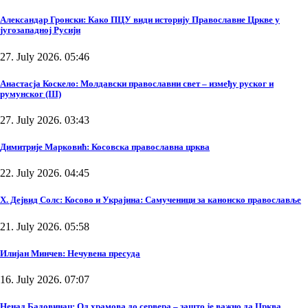
Александар Гронски: Како ПЦУ види историју Православне Цркве у
југозападној Русији
27. July 2026. 05:46
Анастасја Коскело: Молдавски православни свет – између руског и
румунског (III)
27. July 2026. 03:43
Димитрије Марковић: Косовска православна црква
22. July 2026. 04:45
Х. Дејвид Солс: Косово и Украјина: Самученици за канонско православље
21. July 2026. 05:58
Илијан Минчев: Нечувена пресуда
16. July 2026. 07:07
Ненад Бадовинац: Од храмова до сервера – зашто је важно да Црква