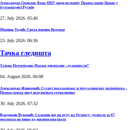
Александар Гронски: Како ПЦУ види историју Православне Цркве у
југозападној Русији
27. July 2026. 05:46
Марина Тодић: Света царица Кетеван
23. July 2026. 06:36
Тачка гледишта
Тајана Потерјахин: Изазов дигиталне „духовности”
04. August 2026. 06:08
Александар Живковић: Сусрет васељенског и јерусалимског патријарха –
Православље пред искушењем геополитике
30. July 2026. 07:32
Владимир Вуковић: Соларни зид на путу ка Острогу: дозвола за 67
мегавата на више од милион квадрата