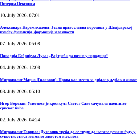
Питером Џексоном
10. July 2026. 07:01
Александра Карамихалева: Једна православна породица у Швајцарској –
између финансија, фармације и вечности
07. July 2026. 05:08
Попадија Габријела Луга: „Рај треба да почне у породици“
04. July 2026. 12:08
Митрополит Марко (Головков): Црква као место за дијалог, љубав и живот
03. July 2026. 05:10
Игор Борозан: Уметност је кроз култ Светог Саве сачувала идентитет
српског бића
02. July 2026. 04:24
Митрополит Гаврило: Духовник треба да се труди да његове речи не буду у
супротности са његовим животом и делима