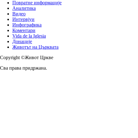
Повратне информације
Аналитика
Видео
Интервјуи
Инфографика
Коментари
Vida de la Iglesia
Донације
Животът на Църквата
Copyright ©Живот Цркве
Сва права придржана.