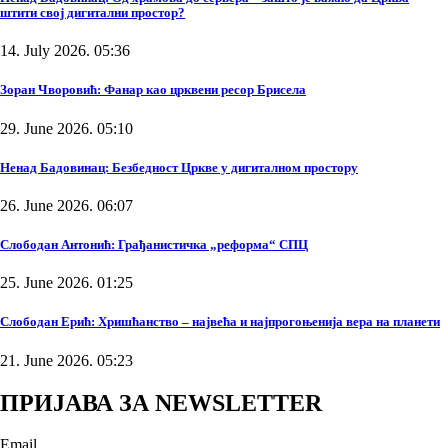
штити свој дигитални простор?
14. July 2026. 05:36
Зоран Чворовић: Фанар као црквени ресор Брисела
29. June 2026. 05:10
Ненад Бадовинац: Безбедност Цркве у дигиталном простору
26. June 2026. 06:07
Слободан Антонић: Грађанистичка „реформа“ СПЦ
25. June 2026. 01:25
Слободан Ерић: Хришћанство – највећа и најпрогоњенија вера на планети
21. June 2026. 05:23
ПРИЈАВА ЗА NEWSLETTER
Email