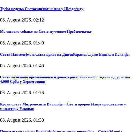
Трећа недеља Светосавског кампа у Шејдленду
06. August 2026. 02:12
Молитвено сећање на Свете мученике Пребиловачке
06. August 2026. 01:49
Свети Пантелејмон, слава цркве на Дивчибарама, служи Епископ Исихије
06. August 2026. 01:46
Свети мученици пребиловачки и доњохерцеговачки – 85 година од убиства
4.000 Срба у Херцеговини
06. August 2026. 01:36
Крсна слава Митрополита Василија – Свети пророк Илија прослављен у
манастиру Раковац
06. August 2026. 01:30
Прослављена слава Епархије будимљанско-никшићке – Света Марија