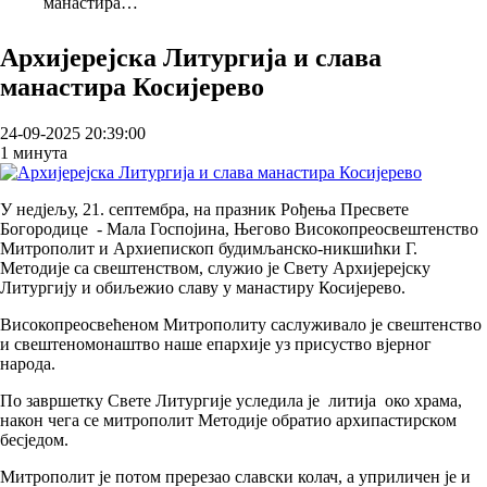
манастира…
Breadcrumb
Архијерејска Литургија и слава
манастира Косијерево
24-09-2025 20:39:00
1 минута
У недјељу, 21. септембра, на празник Рођења Пресвете
Богородице - Мала Госпојина, Његово Високопреосвештенство
Митрополит и Архиепископ будимљанско-никшићки Г.
Методије са свештенством, служио је Свету Архијерејску
Литургију и обиљежио славу у манастиру Косијерево.
Високопреосвећеном Митрополиту саслуживало је свештенство
и свештеномонаштво наше епархије уз присуство вјерног
народа.
По завршетку Свете Литургије уследила је литија око храма,
након чега се митрополит Методије обратио архипастирском
бесједом.
Митрополит је потом пререзао славски колач, а уприличен је и