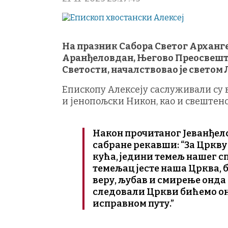
На празник Сабора Светог Арханг
Аранђеловдан, Његово Преосвеште
Светости, началствовао је светом 
Епископу Алексеју саслуживали су
и јенопољски Никон, као и свештен
Након прочитаног Јеванђелс
сабране рекавши: “За Цркву 
кућа, једини темељ нашег с
темељац јесте наша Црква, б
веру, љубав и смирење онда
следовали Цркви бићемо они
исправном путу.”