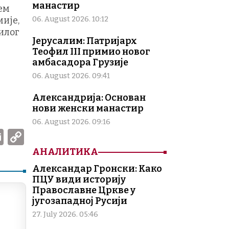
манастир
ем
ије,
06. August 2026. 10:12
рилог
Јерусалим: Патријарх
Теофил III примио новог
амбасадора Грузије
06. August 2026. 09:41
Александрија: Основан
нови женски манастир
06. August 2026. 09:16
W
E
C
m
o
АНАЛИТИКА
ai
p
Александар Гронски: Како
ПЦУ види историју
l
y
Православне Цркве у
Li
југозападној Русији
n
27. July 2026. 05:46