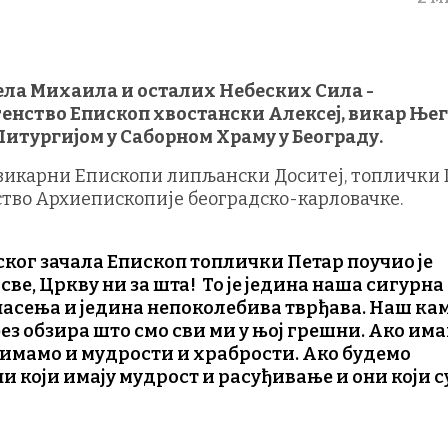
ела Михаила и осталих Небеских Сила -
нство Епископ хвостански Алексеј, викар Ње
Литургијом у Саборном Храму у Београду.
 викарни Епископи липљански Доситеј, топлички 
ство Архиепископије београдско-карловачке.
ког зачала Епископ топлички Петар поучио је
све, Цркву ни за шта! То је једина наша сигурна
пасења и једина непоколебива тврђава. Наш ка
ез обзира што смо сви ми у њој грешни. Ако им
 имамо и мудрости и храбрости. Ако будемо
 који имају мудрост и расуђивање и они који с