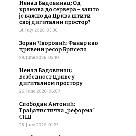
Ненад Бадовинац: Од
храмова до сервера – зашто
је важно да Црква штити
свој дигитални простор?
14. July 2026. 05:36
Зоран Чворовић: Фанар као
црквени ресор Брисела
29. June 2026. 05:10
Ненад Бадовинац:
Безбедност Цркве у
дигиталном простору
26. June 2026. 06:07
Слободан Антонић:
Грађанистичка „реформа“
СПЦ
25. June 2026. 01:25