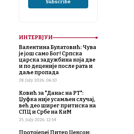
ИНТЕРВЈУИ
Валентина Булатовић: Чува
је још само Бог! Српска
царска задужбина која две
и по деценије после рата и
даље пропада
28. July 2026. 06:10
Ковић за "Данас на РТ":
Џуфка није усамљен случај,
већ део ширег притиска на
СПЦ и Србе на КиМ
25. July 2026. 12:54
Протојереј Питер Џексон: