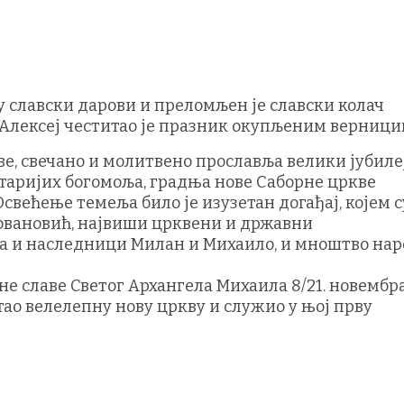
у славски дарови и преломљен је славски колач
 Алексеј честитао је празник окупљеним верници
е, свечано и молитвено прославља велики јубилеј
таријих богомоља, градња нове Саборне цркве
 Освећење темеља било је изузетан догађај, којем с
овановић, највиши црквени и државни
 и наследници Милан и Михаило, и мноштво нар
не славе Светог Архангела Михаила 8/21. новембра
тао велелепну нову цркву и служио у њој прву