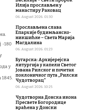
Василија – Свети пророк
Илија прослављен у
манастиру Раковац
06. August 2026. 01:30
Прослављена слава
Епархије будимљанско-
ма.
никшићке – Света Марија
Магдалина
 -180
06. August 2026. 01:23
у
Бугарска: Архијерејска
литургија у капели Светог
ода у
Јована Рилског и почетак
поклоничког пута „Рилски
 1845.
Чудотворац“
06. August 2026. 10:25
Чудотворна Донска икона
Пресвете Богородице
враћена у Донски