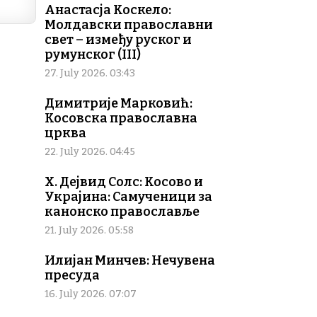
k
Анастасја Коскело:
Молдавски православни
свет – између руског и
румунског (III)
27. July 2026. 03:43
Димитрије Марковић:
Косовска православна
црква
22. July 2026. 04:45
Х. Дејвид Солс: Косово и
Украјина: Самученици за
канонско православље
21. July 2026. 05:58
Илијан Минчев: Нечувена
пресуда
16. July 2026. 07:07