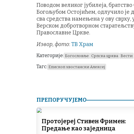
Поводом великог јубилеја, братство
Богољубом Остојићем, одлучило је 
сва средства намењена у ову сврху, 
Верском добротворном старатељств
Православне Цркве.
Извор, фото
:
ТВ Храм
Категорије:
Богословље
Српска црква
Вести
Тагс:
Епископ хвостански Алексеј
ПРЕПОРУЧУЈЕМО
Протојереј Стивен Фримен:
Предање као заједница