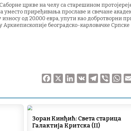
 Саборне цркве на челу са старешином протојереј
да уместо приређивања прославе и свечане академ
у износу од 20.000 евра, упути као добротворни п
у Архиепископије београдско-карловачке Српске
F
X
Li
V
T
V
a
n
K
el
ib
h
c
k
e
er
at
e
e
gr
s
b
dI
a
A
Зоран Кинђић: Света старица
o
n
m
p
Галактија Критска (II)