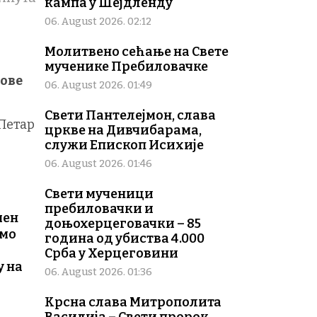
кампа у Шејдленду
06. August 2026. 02:12
Молитвено сећање на Свете
мученике Пребиловачке
гове
06. August 2026. 01:49
Свети Пантелејмон, слава
Петар
цркве на Дивчибарама,
служи Епископ Исихије
06. August 2026. 01:46
Свети мученици
пребиловачки и
мен
доњохерцеговачки – 85
амо
година од убиства 4.000
Срба у Херцеговини
у на
06. August 2026. 01:36
Крсна слава Митрополита