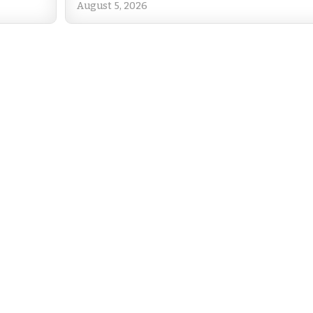
o
p
August 5, 2026
k