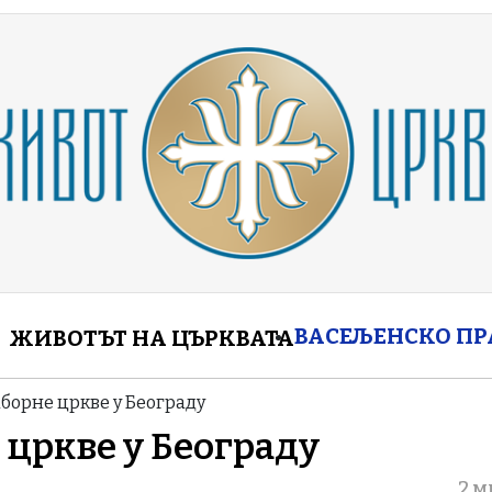
enu
ВАСЕЉЕНСКО П
ЖИВОТЪТ НА ЦЪРКВАТА
аборне цркве у Београду
 цркве у Београду
2 м