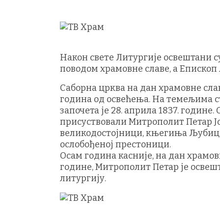
Након свете Литургије освештани с
поводом храмовне славе, а Епископ
Саборна црква на дан храмовне слав
година од освећења. На темељима с
започета је 28. априла 1837. године.
присуствовали Митрополит Петар Ј
великодостојници, књегиња Љубица
ослобођеној престоници.
Осам година касније, на дан храмов
године, Митрополит Петар је освеш
литургију.