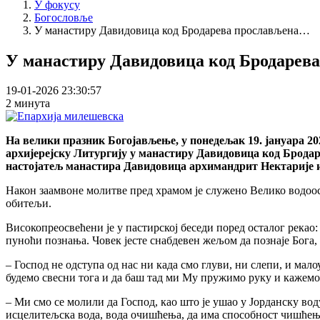
У фокусу
Богословље
У манастиру Давидовица код Бродарева прослављена…
У манастиру Давидовица код Бродарева
19-01-2026 23:30:57
2 минута
На велики празник Богојављење, у понедељак 19. јануара 2
архијерејску Литургију у манастиру Давидовица код Бродар
настојатељ манастира Давидовица архимандрит Нектарије 
Након заамвоне молитве пред храмом је служено Велико водоос
обитељи.
Високопреосвећени је у пастирској беседи поред осталог рек
пуноћи познања. Човек јесте снабдевен жељом да познаје Бога,
– Господ не одступа од нас ни када смо глуви, ни слепи, и мало
будемо свесни тога и да баш тад ми Му пружимо руку и кажемо
– Ми смо се молили да Господ, као што је ушао у Јорданску вод
исцелитељска вода, вода очишћења, да има способност чишћења. 