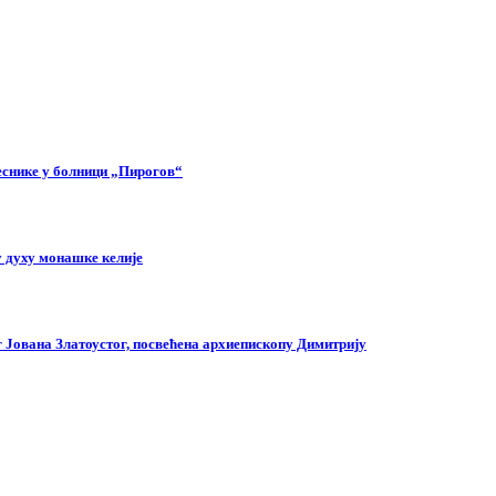
еснике у болници „Пирогов“
 духу монашке келије
г Јована Златоустог, посвећена архиепископу Димитрију