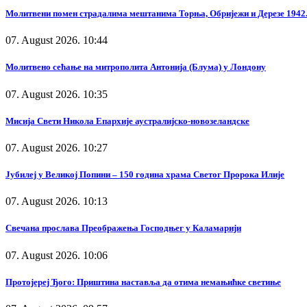
Молитвени помен страдалима мештанима Торња, Обријежи и Дерезе 1942.
07. August 2026. 10:44
Молитвено сећање на митрополита Антонија (Блума) у Лондону
07. August 2026. 10:35
Мисија Свети Никола Епархије аустралијско-новозеландске
07. August 2026. 10:27
Јубилеј у Великој Попини – 150 година храма Светог Пророка Илије
07. August 2026. 10:13
Свечана прослава Преображења Господњег у Каламарији
07. August 2026. 10:06
Протојереј Ђого: Приштина наставља да отима немањићке светиње