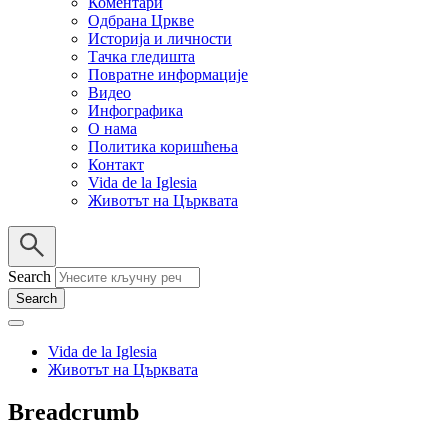
Коментари
Одбрана Цркве
Историја и личности
Тачка гледишта
Повратне информације
Видео
Инфографика
О нама
Политика коришћења
Контакт
Vida de la Iglesia
Животът на Църквата
Search
Vida de la Iglesia
Животът на Църквата
Breadcrumb