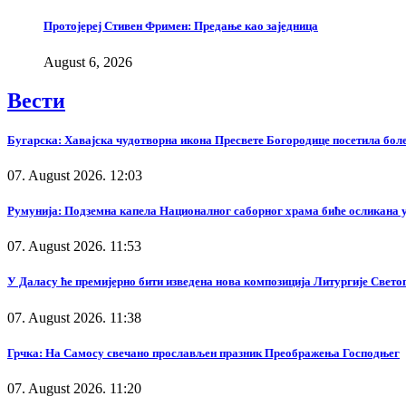
Протојереј Стивен Фримен: Предање као заједница
August 6, 2026
Вести
Бугарска: Хавајска чудотворна икона Пресвете Богородице посетила бол
07. August 2026. 12:03
Румунија: Подземна капела Националног саборног храма биће осликана у
07. August 2026. 11:53
У Даласу ће премијерно бити изведена нова композиција Литургије Свето
07. August 2026. 11:38
Грчка: На Самосу свечано прослављен празник Преображења Господњег
07. August 2026. 11:20