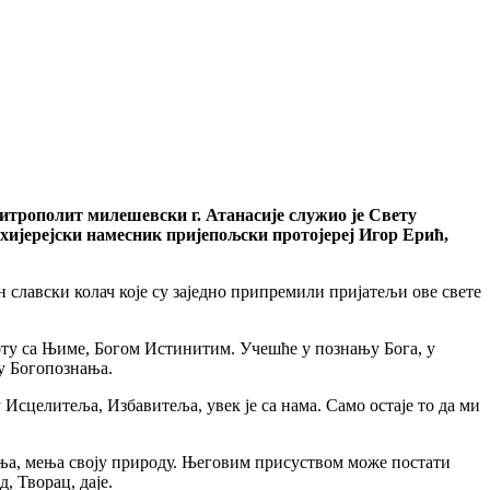
итрополит милешевски г. Атанасије служио је Свету
хијерејски намесник пријепољски протојереј Игор Ерић,
славски колач које су заједно припремили пријатељи ове свете
оту са Њиме, Богом Истинитим. Учешће у познању Бога, у
ћу Богопознања.
у Исцелитеља, Избавитеља, увек је са нама. Само остаје то да ми
 мења, мења своју природу. Његовим присуством може постати
, Творац, даје.