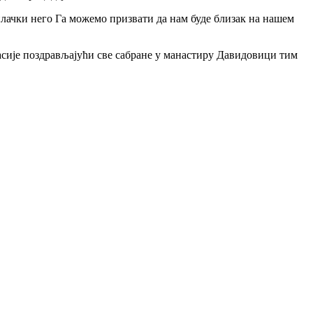
илачки него Га можемо призвати да нам буде близак на нашем
асије поздрављајући све сабране у манастиру Давидовици тим