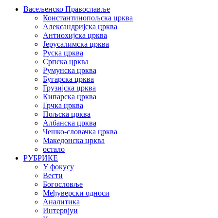
Васељенско Православље
Константинопољска црква
Александријска црква
Антиохијска црква
Јерусалимска црква
Руска црква
Српска црква
Румунска црква
Бугарска црква
Грузијска црква
Кипарска црква
Грчка црква
Пољска црква
Албанска црква
Чешко-словачка црква
Македонска црква
остало
РУБРИКЕ
У фокусу
Вести
Богословље
Међуверски односи
Аналитика
Интервјуи