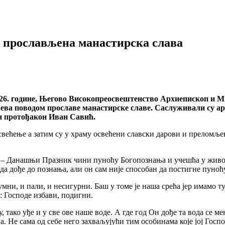
 прослављена манастирска слава
026. године, Његово Високопреосвештенство Архиепископ и М
ева поводом прославе манастирске славе. Саслуживали су ар
и протођакон Иван Савић.
већење а затим су у храму освећени славски дарови и преломљен 
ао: – Данашњи Празник чини пуноћу Богопознања и учешћа у жив
 да дође до познања, али он сам није способан да постигне пуно
умни, и пали, и несигурни. Баш у томе је наша срећа јер имамо т
: Господе избави, подигни.
у, тако уђе и у све ове наше воде. А где год Он дође та вода се
Не сама од себе него захваљујући тим особинама које јој Господ