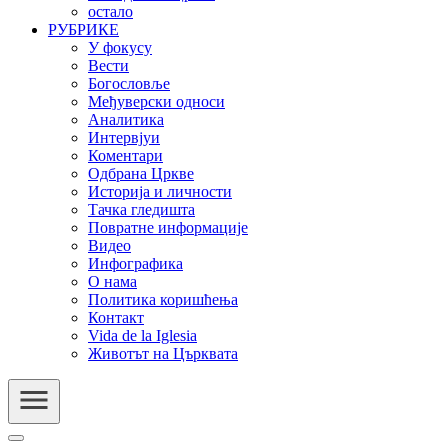
остало
РУБРИКЕ
У фокусу
Вести
Богословље
Међуверски односи
Аналитика
Интервјуи
Коментари
Одбрана Цркве
Историја и личности
Тачка гледишта
Повратне информације
Видео
Инфографика
О нама
Политика коришћења
Контакт
Vida de la Iglesia
Животът на Църквата