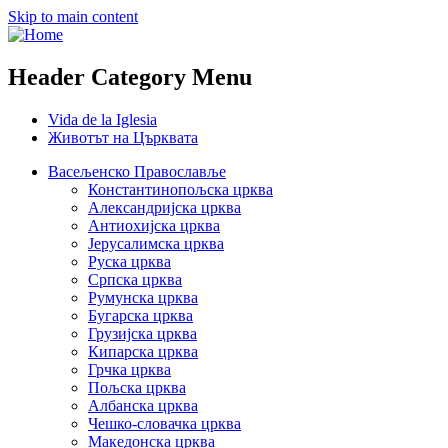
Skip to main content
Header Category Menu
Vida de la Iglesia
Животът на Църквата
Васељенско Православље
Константинопољска црква
Александријска црква
Антиохијска црква
Јерусалимска црква
Руска црква
Српска црква
Румунска црква
Бугарска црква
Грузијска црква
Кипарска црква
Грчка црква
Пољска црква
Албанска црква
Чешко-словачка црква
Македонска црква