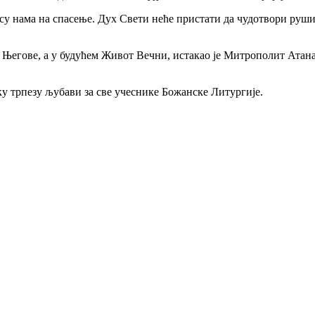
а су нама на спасење. Дух Свети неће пристати да чудотвори руш
е Његове, а у будућем Живот Вечни, истакао је Митрополит Атан
у трпезу љубави за све учеснике Божанске Литургије.