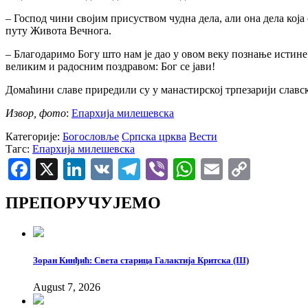
– Господ чини својим присуством чудна дела, али она дела кој
путу Живота Вечнога.
– Благодаримо Богу што нам је дао у овом веку познање истин
великим и радосним поздравом: Бог се јави!
Домаћини славе приредили су у манастирској трпезарији славск
Извор, фото
:
Епархија милешевска
Категорије:
Богословље
Српска црква
Вести
Тагс:
Епархија милешевска
Facebook
X
LinkedIn
VK
Telegram
Viber
WhatsApp
Email
Copy
Link
ПРЕПОРУЧУЈЕМО
Зоран Кинђић: Света старица Галактија Критска (III)
August 7, 2026