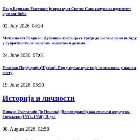
Игор Борозан: Уметност је кроз култ Светог Саве сачувала идентитет
српског бића
02. July 2026. 04:24
Митрополит Гаврило: Духовник треба да се труди да његове речи не буду
у супротности са његовим животом и делима
24. June 2026. 07:01
Епископ Порфирије (Шутов): Пир у време куге није нешто ново у нашем
свету
19. June 2026. 05:30
Историја и личности
Никола Ожеговић: Др Николај (Велимировић) као епископ охридско-
битољски (1931–1938), II део
08. August 2026. 02:58