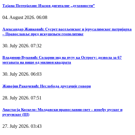
Тајана Потерјахин: Изазов дигиталне „духовности”
04. August 2026. 06:08
Александар Живковић: Сусрет васељенског и јерусалимског патријарха
– Православље пред искушењем геополитике
30. July 2026. 07:32
Владимир Вуковић: Соларни зид на путу ка Острогу: дозвола за 67
мегавата на више од милион квадрата
30. July 2026. 06:03
Живојин Ракочевић: Неслобода другачије говори
28. July 2026. 07:51
Анастасја Коскело: Молдавски православни свет – између руског и
румунског (III)
27. July 2026. 03:43