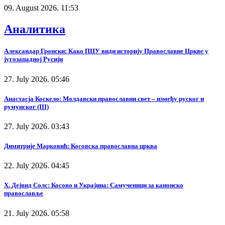
09. August 2026. 11:53
Аналитика
Александар Гронски: Како ПЦУ види историју Православне Цркве у
југозападној Русији
27. July 2026. 05:46
Анастасја Коскело: Молдавски православни свет – између руског и
румунског (III)
27. July 2026. 03:43
Димитрије Марковић: Косовска православна црква
22. July 2026. 04:45
Х. Дејвид Солс: Косово и Украјина: Самученици за канонско
православље
21. July 2026. 05:58