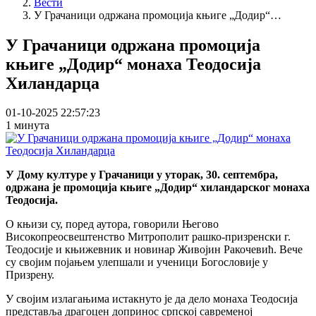
Вести
У Грачаници одржана промоција књиге „Додир“…
У Грачаници одржана промоција
књиге „Додир“ монаха Теодосија
Хиландарца
01-10-2025 22:57:23
1 минута
У Дому културе у Грачаници у уторак, 30. септембра,
одржана је промоција књиге „Додир“ хиландарског монаха
Теодосија.
О књизи су, поред аутора, говорили Његово
Високопреосвештенство Митрополит рашко-призренски г.
Теодосије и књижевник и новинар Живојин Ракочевић. Вече
су својим појањем улепшали и ученици Богословије у
Призрену.
У својим излагањима истакнуто је да дело монаха Теодосија
представља драгоцен допринос српској савременој