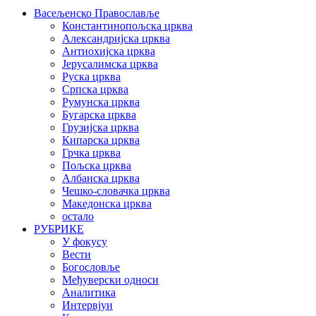
Васељенско Православље
Константинопољска црква
Александријска црква
Антиохијска црква
Јерусалимска црква
Руска црква
Српска црква
Румунска црква
Бугарска црква
Грузијска црква
Кипарска црква
Грчка црква
Пољска црква
Албанска црква
Чешко-словачка црква
Македонска црква
остало
РУБРИКЕ
У фокусу
Вести
Богословље
Међуверски односи
Аналитика
Интервјуи