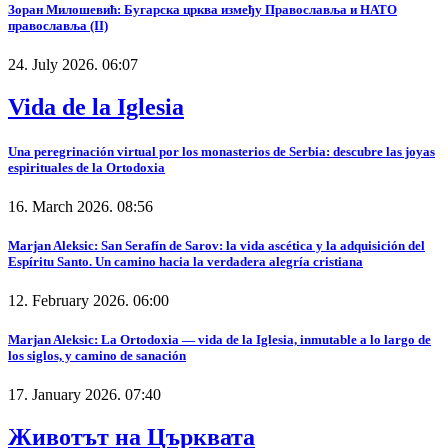
Зоран Милошевић: Бугарска црква између Православља и НАТО
православља (II)
24. July 2026. 06:07
Vida de la Iglesia
Una peregrinación virtual por los monasterios de Serbia: descubre las joyas
espirituales de la Ortodoxia
16. March 2026. 08:56
Marjan Aleksic: San Serafín de Sarov: la vida ascética y la adquisición del
Espíritu Santo. Un camino hacia la verdadera alegría cristiana
12. February 2026. 06:00
Marjan Aleksic: La Ortodoxia — vida de la Iglesia, inmutable a lo largo de
los siglos, y camino de sanación
17. January 2026. 07:40
Животът на Църквата