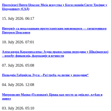
Протојереј Питер Џексон: Моја искуства у Богословији Свете Тројице у
Џорданвилу (САД)
15. July 2026. 06:17
Интервју са некадашњим протестантским мисионаром — свештеником
Питером Џексоном
10. July 2026. 07:01
Александра Карамихалева: Једна православна породица у Швајцарској
– између финансија, фармације и вечности
07. July 2026. 05:08
Попадија Габријела Луга: „Рај треба да почне у породици“
04. July 2026. 12:08
Митрополит Марко (Головков): Црква као место за дијалог, љубав и
живот
03. July 2026. 05:10