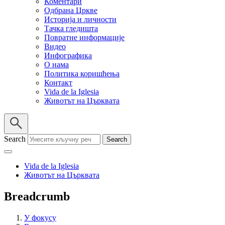
Коментари
Одбрана Цркве
Историја и личности
Тачка гледишта
Повратне информације
Видео
Инфографика
О нама
Политика коришћења
Контакт
Vida de la Iglesia
Животът на Църквата
Search
Vida de la Iglesia
Животът на Църквата
Breadcrumb
У фокусу