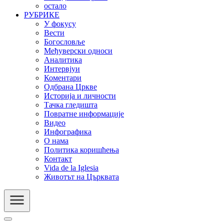
остало
РУБРИКЕ
У фокусу
Вести
Богословље
Међуверски односи
Аналитика
Интервјуи
Коментари
Одбрана Цркве
Историја и личности
Тачка гледишта
Повратне информације
Видео
Инфографика
О нама
Политика коришћења
Контакт
Vida de la Iglesia
Животът на Църквата