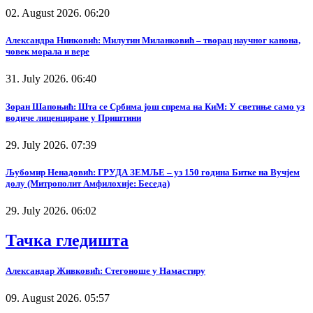
02. August 2026. 06:20
Александра Нинковић: Милутин Миланковић – творац научног канона,
човек морала и вере
31. July 2026. 06:40
Зоран Шапоњић: Шта се Србима још спрема на КиМ: У светиње само уз
водиче лиценциране у Приштини
29. July 2026. 07:39
Љубомир Ненадовић: ГРУДА ЗЕМЉЕ – уз 150 година Битке на Вучјем
долу (Митрополит Амфилохије: Беседа)
29. July 2026. 06:02
Тачка гледишта
Александар Живковић: Стегоноше у Намастиру
09. August 2026. 05:57