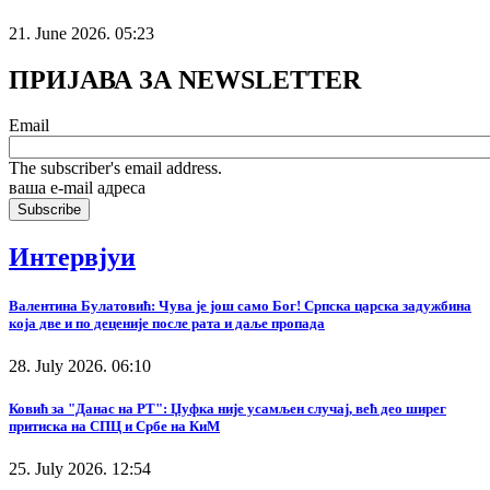
21. June 2026. 05:23
ПРИЈАВА ЗА NEWSLETTER
Email
The subscriber's email address.
ваша е-mail адреса
Интервјуи
Валентина Булатовић: Чува је још само Бог! Српска царска задужбина
која две и по деценије после рата и даље пропада
28. July 2026. 06:10
Ковић за "Данас на РТ": Џуфка није усамљен случај, већ део ширег
притиска на СПЦ и Србе на КиМ
25. July 2026. 12:54