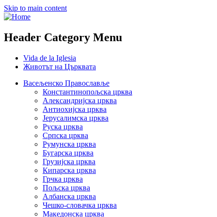
Skip to main content
Header Category Menu
Vida de la Iglesia
Животът на Църквата
Васељенско Православље
Константинопољска црква
Александријска црква
Антиохијска црква
Јерусалимска црква
Руска црква
Српска црква
Румунска црква
Бугарска црква
Грузијска црква
Кипарска црква
Грчка црква
Пољска црква
Албанска црква
Чешко-словачка црква
Македонска црква