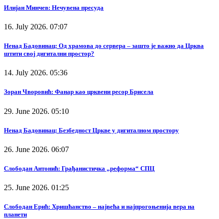
Илијан Минчев: Нечувена пресуда
16. July 2026. 07:07
Ненад Бадовинац: Од храмова до сервера – зашто је важно да Црква
штити свој дигитални простор?
14. July 2026. 05:36
Зоран Чворовић: Фанар као црквени ресор Брисела
29. June 2026. 05:10
Ненад Бадовинац: Безбедност Цркве у дигиталном простору
26. June 2026. 06:07
Слободан Антонић: Грађанистичка „реформа“ СПЦ
25. June 2026. 01:25
Слободан Ерић: Хришћанство – највећа и најпрогоњенија вера на
планети