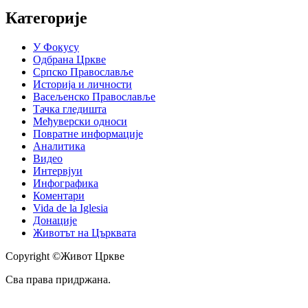
Категорије
У Фокусу
Одбрана Цркве
Српско Православље
Историја и личности
Васељенско Православље
Тачка гледишта
Међуверски односи
Повратне информације
Аналитика
Видео
Интервјуи
Инфографика
Коментари
Vida de la Iglesia
Донације
Животът на Църквата
Copyright ©Живот Цркве
Сва права придржана.