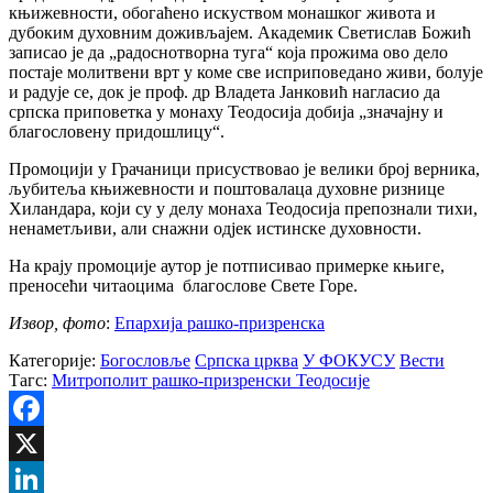
књижевности, обогаћено искуством монашког живота и
дубоким духовним доживљајем. Академик Светислав Божић
записао је да „радоcнотворна туга“ која прожима ово дело
постаје молитвени врт у коме све исприповедано живи, болује
и радује се, док је проф. др Владета Јанковић нагласио да
српска приповетка у монаху Теодосија добија „значајну и
благословену придошлицу“.
Промоцији у Грачаници присуствовао је велики број верника,
љубитеља књижевности и поштовалаца духовне ризнице
Хиландара, који су у делу монаха Теодосија препознали тихи,
ненаметљиви, али снажни одјек истинске духовности.
На крају промоције аутор је потписивао примерке књиге,
преносећи читаоцима благослове Свете Горе.
Извор, фото
:
Епархија рашко-призренска
Категорије:
Богословље
Српска црква
У ФОКУСУ
Вести
Тагс:
Митрополит рашко-призренски Теодосије
Facebook
X