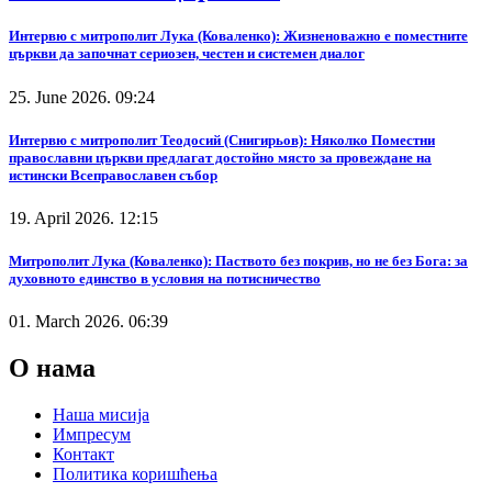
Интервю с митрополит Лука (Коваленко): Жизненоважно е поместните
църкви да започнат сериозен, честен и системен диалог
25. June 2026. 09:24
Интервю с митрополит Теодосий (Снигирьов): Няколко Поместни
православни църкви предлагат достойно място за провеждане на
истински Всеправославен събор
19. April 2026. 12:15
Митрополит Лука (Коваленко): Паството без покрив, но не без Бога: за
духовното единство в условия на потисничество
01. March 2026. 06:39
О нама
Наша мисија
Импресум
Контакт
Политика коришћења