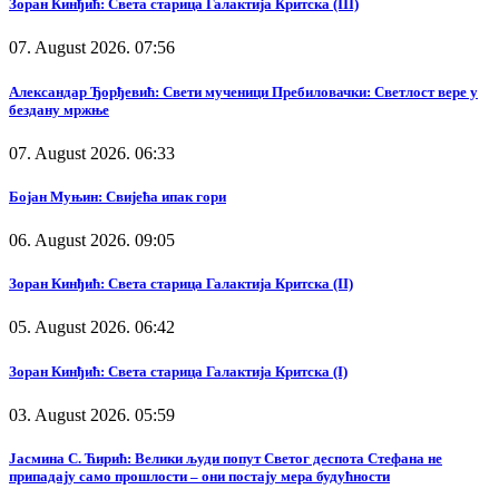
Зоран Кинђић: Света старица Галактија Критска (III)
07. August 2026. 07:56
Александар Ђорђевић: Свети мученици Пребиловачки: Светлост вере у
бездану мржње
07. August 2026. 06:33
Бојан Муњин: Свијећа ипак гори
06. August 2026. 09:05
Зоран Кинђић: Света старица Галактија Критска (II)
05. August 2026. 06:42
Зоран Кинђић: Света старица Галактија Критска (I)
03. August 2026. 05:59
Јасмина С. Ћирић: Велики људи попут Светог деспота Стефана не
припадају само прошлости – они постају мера будућности