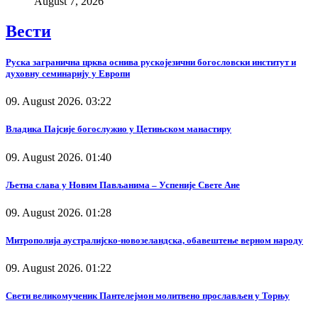
August 7, 2026
Вести
Руска загранична црква оснива рускојезични богословски институт и
духовну семинарију у Европи
09. August 2026. 03:22
Владика Пајсије богослужио у Цетињском манастиру
09. August 2026. 01:40
Љетна слава у Новим Пављанима – Успеније Свете Ане
09. August 2026. 01:28
Митрополија аустралијско-новозеландска, обавештење верном народу
09. August 2026. 01:22
Свети великомученик Пантелејмон молитвено прослављен у Торњу