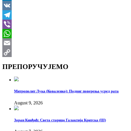
LinkedIn
VK
Telegram
Viber
WhatsApp
Email
Copy
ПРЕПОРУЧУЈЕМО
Link
Митрополит Лука (Коваленко): Подвиг поверења усред рата
August 9, 2026
Зоран Кинђић: Света старица Галактија Критска (III)