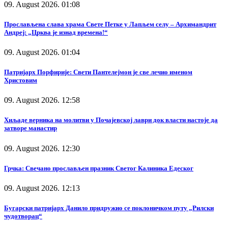
09. August 2026. 01:08
Прослављена слава храма Свете Петке у Лапљем селу – Архимандрит
Андреј: „Црква је изнад времена!“
09. August 2026. 01:04
Патријарх Порфирије: Свети Пантелејмон је све лечио именом
Христовим
09. August 2026. 12:58
Хиљаде верника на молитви у Почајевској лаври док власти настоје да
затворе манастир
09. August 2026. 12:30
Грчка: Свечано прослављен празник Светог Калиника Едеског
09. August 2026. 12:13
Бугарски патријарх Данило придружио се поклоничком путу „Рилски
чудотворац“