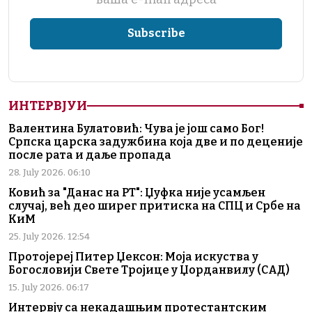
ИНТЕРВЈУИ
Валентина Булатовић: Чува је још само Бог!
Српска царска задужбина која две и по деценије
после рата и даље пропада
28. July 2026. 06:10
Ковић за "Данас на РТ": Џуфка није усамљен
случај, већ део ширег притиска на СПЦ и Србе на
КиМ
25. July 2026. 12:54
Протојереј Питер Џексон: Моја искуства у
Богословији Свете Тројице у Џорданвилу (САД)
15. July 2026. 06:17
Интервју са некадашњим протестантским