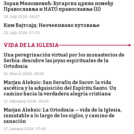
Зоран Милошевић: Бугарска црква између
Православља и НАТО православља (II)
24. July 2026. 06:07
Ким Вајтсајд: Неочекивано путовање
22. July 2026. 07:23
VIDA DE LA IGLESIA
Una peregrinación virtual por los monasterios de
Serbia: descubre las joyas espirituales de la
Ortodoxia
16. March 2026. 08:56
Marjan Aleksic: San Serafín de Sarov: la vida
ascética y la adquisición del Espíritu Santo. Un
camino hacia la verdadera alegría cristiana
12. February 2026. 06:00
Marjan Aleksic: La Ortodoxia — vida de la Iglesia,
inmutable a lo largo de los siglos, y camino de
sanación
17. January 2026. 07:40