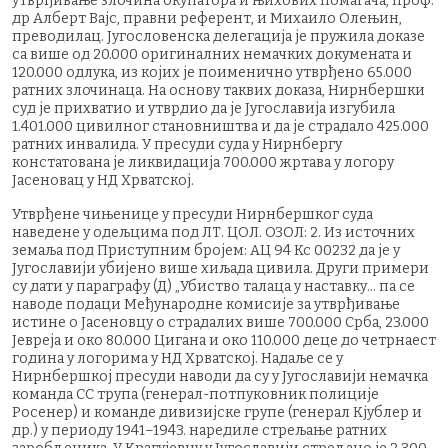
утврђивање злочина окупатора и њихових помагача, проф.
др Алберт Вајс, правни референт, и Михаило Олењин,
преводилац. Југословенска делегација је пружила доказе
са више од 20.000 оригиналних немачких докумената и
120.000 одлука, из којих је поименично утврђено 65.000
ратних злочинаца. На основу таквих доказа, Нирнбершки
суд је прихватио и утврдио да је Југославија изгубила
1.401.000 цивилног становништва и да је страдало 425.000
ратних инвалида. У пресуди суда у Нирнбергу
констатована је ликвидација 700.000 жртава у логору
Јасеновац у НД Хрватској.
Утврђене чињенице у пресуди Нирнбершког суда
наведене у одељцима под ЛТ. ЦОЛ. ОЗОЛ: 2. Из источних
земаља под Приступним бројем: АЦ 94 Кс 00232 да је у
Југославији убијено више хиљада цивила. Други примери
су дати у параграфу (Д) „Убиство талаца у наставку… па се
наводе подаци Међународне комисије за утврђивање
истине о Јасеновцу о страдалих више 700.000 Срба, 23.000
Јевреја и око 80.000 Цигана и око 110.000 деце до четрнаест
година у логорима у НД Хрватској. Надаље се у
Нирнбершкој пресуди наводи да су у Југославији немачка
команда СС трупа (генерал-потпуковник полиције
Росенер) и команде дивизијске групе (генерал Кјублер и
др.) у периоду 1941–1943. наредиле стрељање ратних