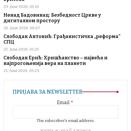
29. June 2026. 05:10
Ненад Бадовинац: Безбедност Цркве у
дигиталном простору
26. June 2026. 06:07
Слободан Антонић: Грађанистичка „реформа“
СПЦ
25. June 2026. 01:25
Слободан Ерић: Хришћанство – највећа и
најпрогоњенија вера на планети
21. June 2026. 05:23
ПРИЈАВА ЗА NEWSLETTER
Email
The subscriber's email address.
ваша е-mail адреса