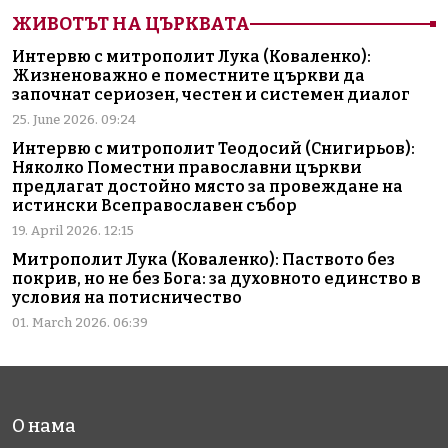
ЖИВОТЪТ НА ЦЪРКВАТА
Интервю с митрополит Лука (Коваленко):
Жизненоважно е поместните църкви да
започнат сериозен, честен и системен диалог
25. June 2026. 09:24
Интервю с митрополит Теодосий (Снигирьов):
Няколко Поместни православни църкви
предлагат достойно място за провеждане на
истински Всеправославен събор
19. April 2026. 12:15
Митрополит Лука (Коваленко): Паството без
покрив, но не без Бога: за духовното единство в
условия на потисничество
01. March 2026. 06:39
О нама