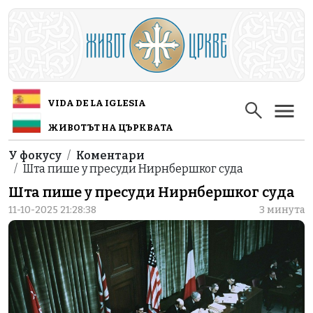
Skip to main content
VIDA DE LA IGLESIA
ЖИВОТЪТ НА ЦЪРКВАТА
Breadcrumb
У фокусу
Коментари
Шта пише у пресуди Нирнбершког суда
Шта пише у пресуди Нирнбершког суда
11-10-2025 21:28:38
3 минута