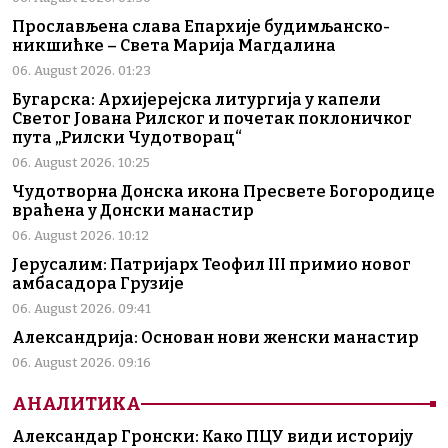
Прослављена слава Епархије будимљанско-
никшићке – Света Марија Магдалина
06. August 2026. 01:23
Бугарска: Архијерејска литургија у капели
Светог Јована Рилског и почетак поклоничког
пута „Рилски Чудотворац“
06. August 2026. 10:25
Чудотворна Донска икона Пресвете Богородице
враћена у Донски манастир
06. August 2026. 10:12
Јерусалим: Патријарх Теофил III примио новог
амбасадора Грузије
06. August 2026. 09:41
Александрија: Основан нови женски манастир
06. August 2026. 09:16
АНАЛИТИКА
Александар Гронски: Како ПЦУ види историју