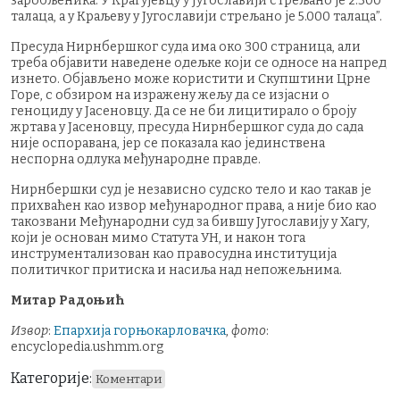
заробљеника. У Крагујевцу у Југославији стрељано је 2.300
талаца, а у Краљеву у Југославији стрељано је 5.000 талаца”.
Пресуда Нирнбершког суда има око 300 страница, али
треба објавити наведене одељке који се односе на напред
изнето. Објављено може користити и Скупштини Црне
Горе, с обзиром на изражену жељу да се изјасни о
геноциду у Јасеновцу. Да се не би лицитирало о броју
жртава у Јасеновцу, пресуда Нирнбершког суда до сада
није оспоравана, јер се показала као јединствена
неспорна одлука међународне правде.
Нирнбершки суд је независно судско тело и као такав је
прихваћен као извор међународног права, а није био као
такозвани Међународни суд за бившу Југославију у Хагу,
који је основан мимо Статута УН, и након тога
инструментализован као правосудна институција
политичког притиска и насиља над непожељнима.
Митар Радоњић
Извор
:
Епархија горњокарловачка
,
фото
:
encyclopedia.ushmm.org
Категорије:
Коментари