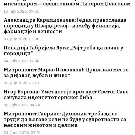
мисионаром — свештеником Питером Џексоном
10. July 2026. 07:01
Александра Карамихалева: Једна православна
породица у Швајцарској – између финансија,
фармације и вечности
07. July 2026. 05:08
Попадија Габријела Луга: „Рај треба да почне у
породици“
04. July 2026. 12:08
Митрополит Марко (Головков): Црква као место
за дијалог, љубав и живот
03. July 2026. 05:10
Игор Борозан: Уметност је кроз култ Светог Саве
сачувала идентитет српског бића
02. July 2026. 04:24
Митрополит Гаврило: Духовник треба да се
труди да његове речи не буду у супротности са
његовим животом и делима
24. June 2026. 07:01