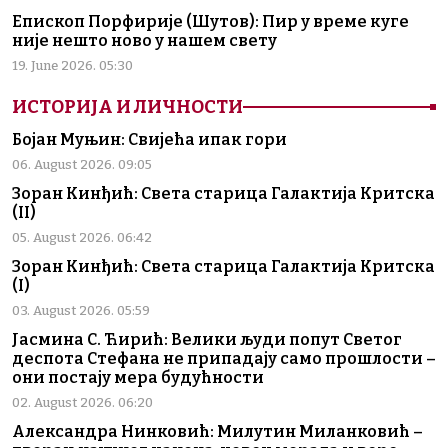
Епископ Порфирије (Шутов): Пир у време куге
није нешто ново у нашем свету
19. June 2026. 05:30
ИСТОРИЈА И ЛИЧНОСТИ
Бојан Муњин: Свијећа ипак гори
06. August 2026. 09:05
Зоран Кинђић: Света старица Галактија Критска
(II)
05. August 2026. 06:42
Зоран Кинђић: Света старица Галактија Критска
(I)
03. August 2026. 05:59
Јасмина С. Ћирић: Велики људи попут Светог
деспота Стефана не припадају само прошлости –
они постају мера будућности
02. August 2026. 06:20
Александра Нинковић: Милутин Миланковић –