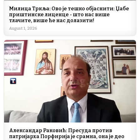
Милица Тркља: Ово је тешко објаснити: Џабе
приштинске лиценце - што нас више
тлачите, више ће нас долазити!
August 1, 2026
Александар Раковић: Пресуда против
патријарха Порфирија је срамна, она је део