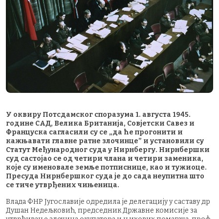
У оквиру Потсдамског споразума 1. августа 1945.
године САД, Велика Британија, Совјетски Савез и
Француска сагласили су се „да ће прогонити и
кажњавати главне ратне злочинце” и установили су
Статут Међународног суда у Нирнбергу. Нирнбершки
суд састојао се од четири члана и четири заменика,
које су именовале земље потписнице, као и тужиоце.
Пресуда Нирнбершког суда је до сада неупитна што
се тиче утврђених чињеница.
Влада ФНР Југославије одредила је делегацију у саставу др
Душан Недељковић, председник Државне комисије за