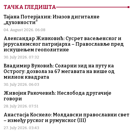
ТАЧКА ГЛЕДИШТА
Тајана Потерјахин: Изазов дигиталне
„духовности”
04. August 2026. 06:08
Александар Живковић: Сусрет васељенског и
јерусалимског патријарха – Православље пред
искушењем геополитике
30. July 2026. 07:32
Владимир Вуковић: Соларни зид на путу ка
Острогу: дозвола за 67 мегавата на више од
милион квадрата
30. July 2026. 06:03
Живојин Ракочевић: Неслобода другачије
говори
28. July 2026. 07:51
Анастасја Коскело: Молдавски православни свет
– између руског и румунског (III)
27. July 2026. 03:43