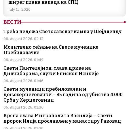
ширег плана напада на СПЦ
July 15, 2026
ВЕСТИ
Трећа недеља Светосавског кампа у Шејдленду
06. August 2026. 02:12
Молитвено сећање на Свете мученике
Пребиловачке
06. August 2026. 01:49
Свети Пантелејмон, слава цркве на
Дивчибарама, служи Епископ Исихије
06. August 2026. 01:46
Свети мученици пребиловачки и
доњохерцеговачки – 85 година од убиства 4.000
Срба у Херцеговини
06. August 2026. 01:36
Крсна слава Митрополита Василија – Свети
пророк Илија прослављен у манастиру Раковац
06. August 2026. 01:30