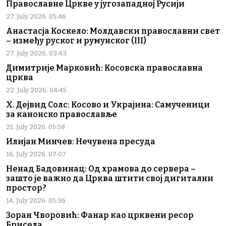
Православне Цркве у југозападној Русији
27. July 2026. 05:46
Анастасја Коскело: Молдавски православни свет
– између руског и румунског (III)
27. July 2026. 03:43
Димитрије Марковић: Косовска православна
црква
22. July 2026. 04:45
Х. Дејвид Солс: Косово и Украјина: Самученици
за канонско православље
21. July 2026. 05:58
Илијан Минчев: Нечувена пресуда
16. July 2026. 07:07
Ненад Бадовинац: Од храмова до сервера –
зашто је важно да Црква штити свој дигитални
простор?
14. July 2026. 05:36
Зоран Чворовић: Фанар као црквени ресор
Брисела