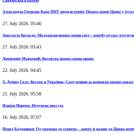
Александар Гронски: Како ПЦУ види историју Православне Цркве у југоз
27. July 2026. 05:46
Анастасја Коскело: Молдавски православни свет – између руског и румунс
27. July 2026. 03:43
Димитрије Марковић: Косовска православна црква
22. July 2026. 04:45
Х. Дејвид Солс: Косово и Украјина: Самученици за канонско православље
21. July 2026. 05:58
Илијан Минчев: Нечувена пресуда
16. July 2026. 07:07
Ненад Бадовинац: Од храмова до сервера – зашто је важно да Црква штит