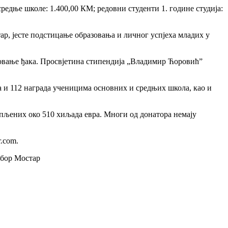
редње школе: 1.400,00 КМ; редовни студенти 1. године студија:
р, јесте подстицање образовања и личног успјеха младих у
ловање ђака. Просвјетина стипендија „Владимир Ћоровић”
а и 112 награда ученицима основних и средњих школа, као и
пљених око 510 хиљада евра. Многи од донатора немају
r.com.
дбор Мостар