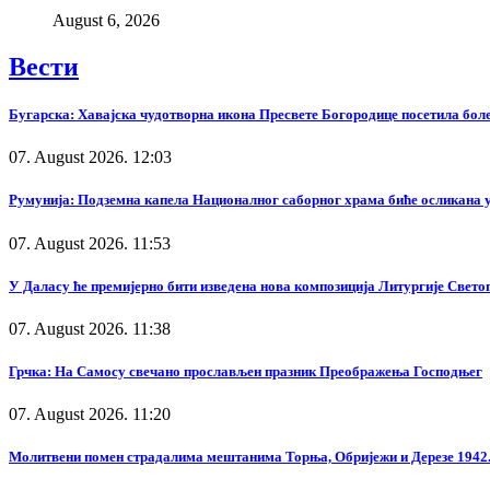
August 6, 2026
Вести
Бугарска: Хавајска чудотворна икона Пресвете Богородице посетила бол
07. August 2026. 12:03
Румунија: Подземна капела Националног саборног храма биће осликана у
07. August 2026. 11:53
У Даласу ће премијерно бити изведена нова композиција Литургије Свето
07. August 2026. 11:38
Грчка: На Самосу свечано прослављен празник Преображења Господњег
07. August 2026. 11:20
Молитвени помен страдалима мештанима Торња, Обријежи и Дерезе 1942.