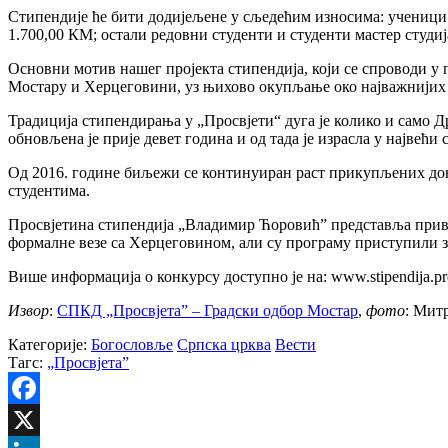
Стипендије ће бити додијељене у сљедећим износима: ученици 6
1.700,00 КМ; остали редовни студенти и студенти мастер студиј
Основни мотив нашег пројекта стипендија, који се спроводи у
Мостару и Херцеговини, уз њихово окупљање око најважнијих
Традиција стипендирања у „Просвјети“ дуга је колико и само 
обновљена је прије девет година и од тада је израсла у највећ
Од 2016. године биљежи се континуиран раст прикупљених дона
студентима.
Просвјетина стипендија „Владимир Ћоровић” представља прива
формалне везе са Херцеговином, али су програму приступили збо
Више информација о конкурсу доступно је на: www.stipendija.pros
Извор
:
СПКД „Просвјета” – Градски одбор Мостар
,
фото
: Мит
Категорије:
Богословље
Српска црква
Вести
Тагс:
„Просвјета”
Facebook