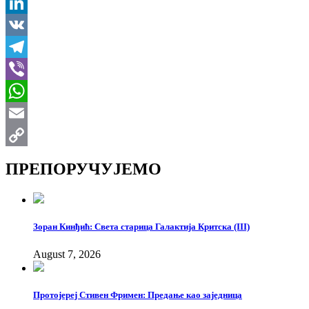
X
LinkedIn
VK
Telegram
Viber
WhatsApp
Email
Copy
ПРЕПОРУЧУЈЕМО
Link
Зоран Кинђић: Света старица Галактија Критска (III)
August 7, 2026
Протојереј Стивен Фримен: Предање као заједница