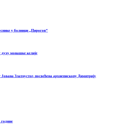
еснике у болници „Пирогов“
 духу монашке келије
г Јована Златоустог, посвећена архиепископу Димитрију
 године