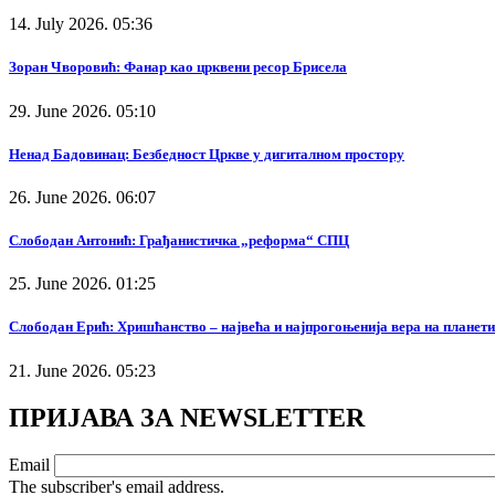
14. July 2026. 05:36
Зоран Чворовић: Фанар као црквени ресор Брисела
29. June 2026. 05:10
Ненад Бадовинац: Безбедност Цркве у дигиталном простору
26. June 2026. 06:07
Слободан Антонић: Грађанистичка „реформа“ СПЦ
25. June 2026. 01:25
Слободан Ерић: Хришћанство – највећа и најпрогоњенија вера на планети
21. June 2026. 05:23
ПРИЈАВА ЗА NEWSLETTER
Email
The subscriber's email address.