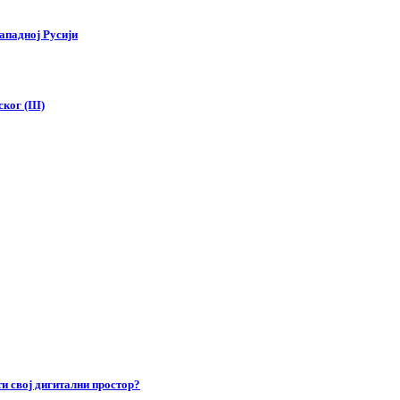
ападној Русији
ког (III)
и свој дигитални простор?