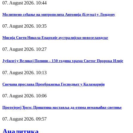
07. August 2026. 10:44
Молитвено сећање на митрополита Антонија (Блума) у Лондону
07. August 2026. 10:35
Мисија Свети Никола Епархије аустралијско-новозеландске
07. August 2026. 10:27
Јубилеј у Великој Попини – 150 година храма Светог Пророка Илије
07. August 2026. 10:13
Свечана прослава Преображења Господњег у Каламарији
07. August 2026. 10:06
Протојереј Ђого: Приштина наставља да отима немањићке светиње
07. August 2026. 09:57
Аналитика