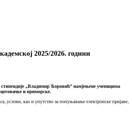
адемској 2025/2026. години
не стипендије „Владимир Ћоровић” намјењене ученицима
рцеговачке и приморске.
са, услови, као и упутство за попуњавање електронске пријаве,