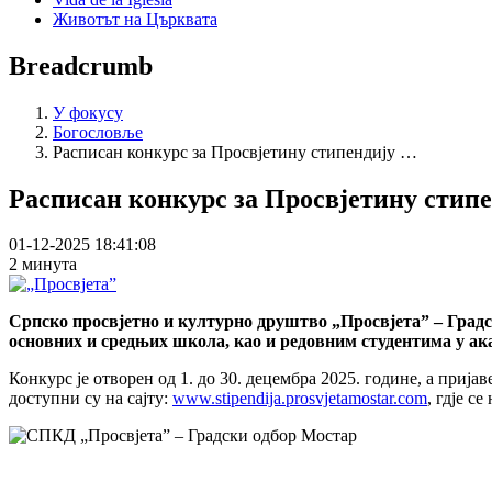
Животът на Църквата
Breadcrumb
У фокусу
Богословље
Расписан конкурс за Просвјетину стипендију …
Расписан конкурс за Просвјетину стипе
01-12-2025 18:41:08
2 минута
Српско просвјетно и културно друштво „Просвјета” – Градс
основних и средњих школа, као и редовним студентима у ака
Конкурс је отворен од 1. до 30. децембра 2025. године, а приј
доступни су на сајту:
www.stipendija.prosvjetamostar.com
, гдје с