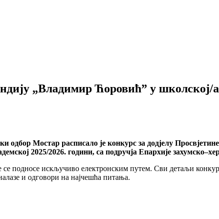
ндију „Владимир Ћоровић” у школској/ак
ки одбор Мостар расписало је конкурс за додјелу Просвјети
демској 2025/2026. години, са подручја Епархије захумско–хе
аве се подносе искључиво електронским путем. Сви детаљи конкур
е налазе и одговори на најчешћа питања.