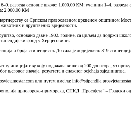
–9. разреда основне школе: 1.000,00 КМ; ученици 1–4. разреда с
а: 2.000,00 КМ
 партнерству са Српском православном црквеном општином Моста
 животних и друштвених вриједности.
Друштво, основано давне 1902. године, са циљем да подржи шко
и стипендијски фонд у Херцеговини.
ција и броја стипендиста. До сада је додијељено 819 стипендиј
тну иницијативу коју подржава више од 200 донатора, уз прику
г његовог значаја, резултата и снажног осјећаја заједништва.
vjetamostar.com или путем имејла: info@stipendija.prosvjetamosta
рополија црногорско-приморска, СПКД „Просвјета” – Градски о