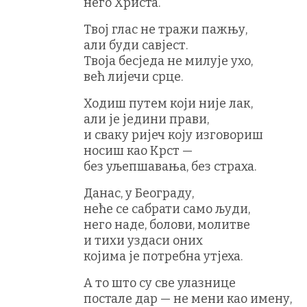
него Христа.
Твој глас не тражи пажњу,
али буди савјест.
Твоја бесједа не милује ухо,
већ лијечи срце.
Ходиш путем који није лак,
али је једини прави,
и сваку ријеч коју изговориш
носиш као Крст —
без уљепшавања, без страха.
Данас, у Београду,
неће се сабрати само људи,
него наде, болови, молитве
и тихи уздаси оних
којима је потребна утјеха.
А то што су све улазнице
постале дар — не мени као имену,