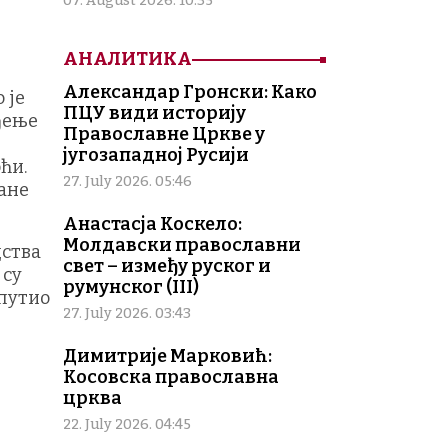
07. August 2026. 10:35
АНАЛИТИКА
Александар Гронски: Како
 је
ПЦУ види историју
ђење
Православне Цркве у
југозападној Русији
ћи.
27. July 2026. 05:46
ране
Анастасја Коскело:
Молдавски православни
дства
свет – између руског и
 су
румунског (III)
упутио
27. July 2026. 03:43
Димитрије Марковић:
Косовска православна
црква
22. July 2026. 04:45