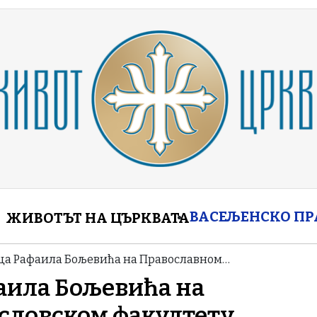
enu
ВАСЕЉЕНСКО П
ЖИВОТЪТ НА ЦЪРКВАТА
ца Рафаила Бољевића на Православном…
аила Бољевића на
словском факултету