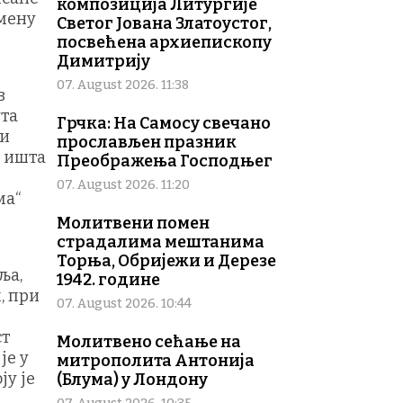
композиција Литургије
емену
Светог Јована Златоустог,
посвећена архиепископу
Димитрију
07. August 2026. 11:38
в
ута
Грчка: На Самосу свечано
ти
прослављен празник
е ишта
Преображења Господњег
07. August 2026. 11:20
ма“
Молитвени помен
страдалима мештанима
Торња, Обријежи и Дерезе
ља,
1942. године
, при
07. August 2026. 10:44
ст
Молитвено сећање на
је у
митрополита Антонија
ју је
(Блума) у Лондону