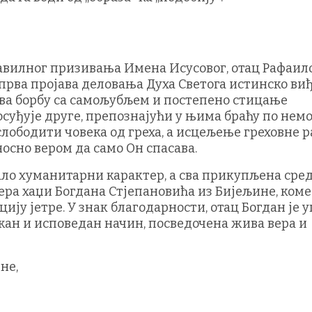
авилног призивања Имена Исусовог, отац Рафаило
 прва пројава деловања Духа Светога истинско ви
мева борбу са самољубљем и постепено стицање
осуђује друге, препознајући у њима браћу по немо
лободити човека од греха, а исцељење греховне 
носно вером да само Он спасава.
ало хуманитарни карактер, а сва прикупљена сре
ра хаџи Богдана Стјепановића из Бијељине, коме
ију јетре. У знак благодарности, отац Богдан је 
нажан и исповедан начин, посведочена жива вера и
не,