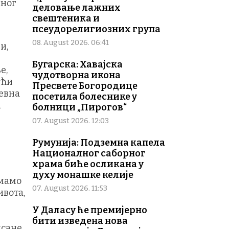
вног
деловање лажних
свештеника и
псеудорелигиозних група
08. August 2026. 06:41
и,
Бугарска: Хавајска
е,
чудотворна икона
ући
Пресвете Богородице
ревна
посетила болеснике у
а
болници „Пирогов“
07. August 2026. 12:03
Румунија: Подземна капела
Националног саборног
храма биће осликана у
духу монашке келије
имамо
07. August 2026. 11:53
ивота,
У Даласу ће премијерно
бити изведена нова
исане