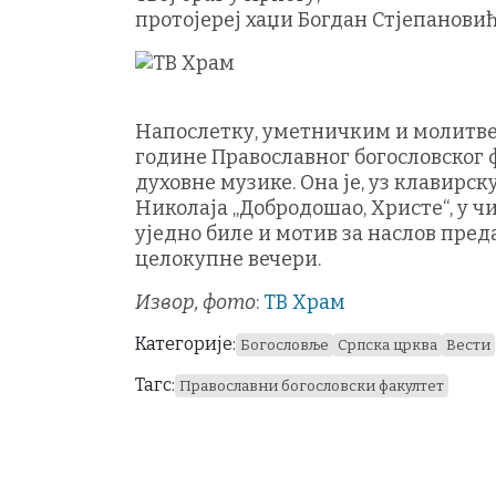
протојереј хаџи Богдан Стјепановић
Напослетку, уметничким и молитве
године Православног богословског 
духовне музике. Она је, уз клавирс
Николаја „Добродошао, Христе“, у чиј
уједно биле и мотив за наслов пре
целокупне вечери.
Извор, фото
:
ТВ Храм
Категорије:
Богословље
Српска црква
Вести
Тагс:
Православни богословски факултет