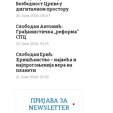
Безбедност Цркве у
дигиталном простору
26. June 2026. 06:07
Слободан Антонић:
Грађанистичка „реформа“
СПЦ
25. June 2026. 01:25
Слободан Ерић:
Хришћанство – највећа и
најпрогоњенија вера на
планети
21. June 2026. 05:23
ПРИЈАВА ЗА
NEWSLETTER