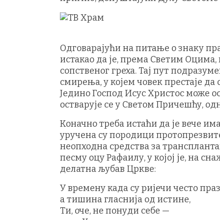
Одговарајући на питање о знаку пр
истакао да је, према Светим Оцима,
сопственог греха. Тај пут подразу
смирења, у којем човек престаје да 
Једино Господ Исус Христос може ос
остварује се у Светом Причешћу, од
Коначно треба истаћи да је вече им
уручена су породици протопрезвите
неопходна средства за трансплантац
песму оцу Рафаилу, у којој је, на с
делатна љубав Цркве:
У времену када су ријечи често праз
а тишина гласнија од истине,
Ти, оче, не понуди себе —