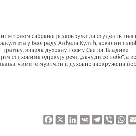
.
ним тоном сабрање је заокружила студенткиња 
факултета у Београду Анђела Кулић, вокални изво
ку пратњу, извела духовну песму Светог Владике
им стиховима одјекују речи „зачуди се небо“, а ко
давања, чиме је музички и духовно заокружена по
F
X
Li
V
T
V
a
n
K
el
ib
h