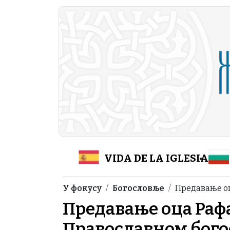
Skip to main content
Header Category M
VIDA DE LA IGLESIA
Breadcrumb
У фокусу
Богословље
Предавање о
Предавање оца Раф
Православном бого