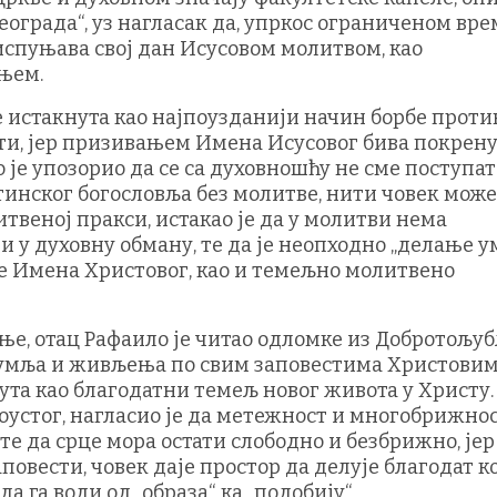
Београда“, уз нагласак да, упркос ограниченом вр
спуњава свој дан Исусовом молитвом, као
њем.
је истакнута као најпоузданији начин борбе проти
ти, јер призивањем Имена Исусовог бива покрен
о је упозорио да се са духовношћу не сме поступа
тинског богословља без молитве, нити човек мож
итвеној пракси, истакао је да у молитви нема
и у духовну обману, те да је неопходно „делање у
 Имена Христовог, као и темељно молитвено
ње, отац Рафаило је читао одломке из Добротољуб
оумља и живљења по свим заповестима Христовим
ута као благодатни темељ новог живота у Христу.
оустог, нагласио је да метежност и многобрижно
те да срце мора остати слободно и безбрижно, јер 
овести, човек даје простор да делује благодат ко
 га води од „образа“ ка „подобију“.