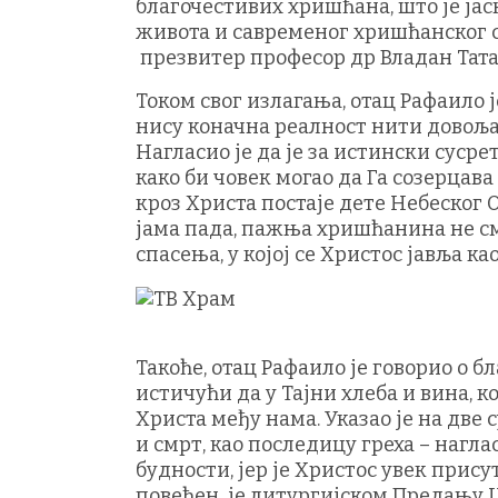
благочестивих хришћана, што је ја
живота и савременог хришћанског с
презвитер професор др Владан Тата
Током свог излагања, отац Рафаило ј
нису коначна реалност нити довољан
Нагласио је да је за истински суср
како би човек могао да Га созерцава
кроз Христа постаје дете Небеског 
јама пада, пажња хришћанина не сме
спасења, у којој се Христос јавља ка
Такоће, отац Рафаило је говорио о 
истичући да у Тајни хлеба и вина, к
Христа међу нама. Указао је на две
и смрт, као последицу греха – наг
будности, јер је Христос увек прис
повећен је литургијском Предању Ц