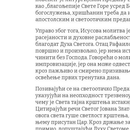
као „благољепије Свете Горе усред 
богослужења, хришћанин треба да и
апостолским и светоотачким преда
Управо због тога, Исусова молитва 
расејаности и духовне раслабљенос
благодат Духа Светога. Отац Рафаил
површно и произвољно, јер нема ис
чинити без Господа. Говорећи о мол
импровизације, јер она може одвест
кроз пажљиво и смирено призивање
освећење првих тренутака дана.
Позивајући се на светоотачко Преда
указујући на неопходност трезвен
чему је Света тајна крштења истакн
Цитирајући речи Светог Јована Злат
овога света гуше светлост крштења, 
њему присутан Цар. Кроз држање зап
примио, допуштајући Духу Светоме да