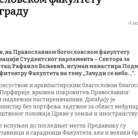
ограду
4 м
ине, на Православном богословском факултету
изацији Студентског парламента – Сектора за
 отац Рафаило Бољевић, игуман манастира Под
итеатру Факултета на тему ,,Зачуди се небо…”.
рисуством и архипастирским благословом благос
. Порфирије, врховни покровитељ Православног
 и надлежни пастиреначалник. Догађају је
министар без портфеља, задужен за област међуна
штвеног положаја Цркве у земљи и иностранству
е испуњен до последњег места. Предавању су
ставници и сарадници Факултета, али и велики бр