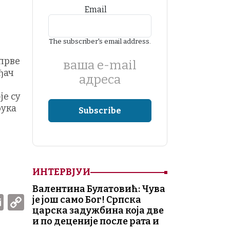
Email
The subscriber's email address.
прве
ваша е-mail
ђач
адреса
је су
рука
ИНТЕРВЈУИ
Валентина Булатовић: Чува
W
E
C
је још само Бог! Српска
царска задужбина која две
m
o
и по деценије после рата и