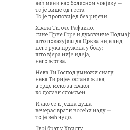
већ мени као болесном човјеку —
то је више од геста.
То је проповијед без ријечи.
Хвала Ти, оче Рафаило,
сине Црне Горе и духовниче Подмај
што показујеш да Црква није зид,
него рука пружена у болу;
што вјера није идеја,
него жртва.
Нека Ти Господ умножи снагу,
нека Ти ријеч остане жива,
а срце меко за сваког
ко долази сломљен.
И ако се и једна душа
вечерас врати носећи наду —
то је већ чудо.
Твој брат у Христу,