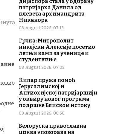
дијаспора стала у одбрану
патријарха Данила од
клевета архимандрита
Никанора
инута
08. August 2026. 07:13
Грчка: Митрополит
никејски Алексије посетио
летњи камп за ученице и
студенткиње
маине
08. August 2026. 07:02
Кипар пружа помоћ
ловио
Јерусалимској и
Антиохијској патријаршији
у оквиру новог програма
родне
подршке Блиском истоку
.
08. August 2026. 06:50
Белоруска православна
ој
црква упозорава на