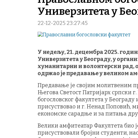
Универзитета у Бе
22-12-2025 23:27:45
У недељу, 21. децембра 2025. год
Универзитета у Београду, у орган
хуманитарни и волонтерски рад,
одржао је предавање у великом амф
Предавање је својим молитвеним п
Његова Светост Патријарх српски г
богословског факултета у Београду
присуствовао и г. Ненад Поповић, 
економске сарадње и за питања дру
Велики амфитеатар Факултета био ј
присуствовали бројни студенти, на