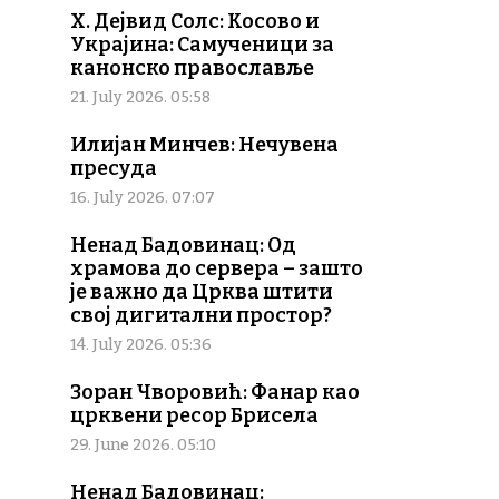
Х. Дејвид Солс: Косово и
Украјина: Самученици за
канонско православље
21. July 2026. 05:58
Илијан Минчев: Нечувена
пресуда
16. July 2026. 07:07
Ненад Бадовинац: Од
храмова до сервера – зашто
је важно да Црква штити
свој дигитални простор?
14. July 2026. 05:36
Зоран Чворовић: Фанар као
црквени ресор Брисела
29. June 2026. 05:10
Ненад Бадовинац: