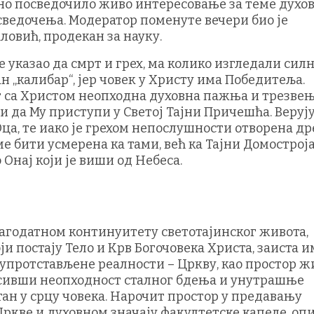
сно посведочило живо интересовање за теме духо
ведочења. Модератор поменуте вечери био је
ловић, продекан за науку.
е указао да смрт и грех, ма колико изгледали силн
 „калибар“, јер човек у Христу има Победитеља.
ет са Христом неопходна духовна пажња и трезвењ
 и да Му приступи у Светој Тајни Причешћа. Веруј
Оца, те иако је грехом непослушности отворена д
 бити усмерена ка тами, већ ка Тајни Домострој
о Онај који је виши од Небеса.
благодатном континуитету светотајинског живота,
оји постају Тело и Крв Богочовека Христа, заиста 
 супротстављене реалности – Цркву, као простор ж
ласивши неопходност сталног бдења и унутрашње
утан у срцу човека. Нарочит простор у предавању
ркве и духовном значају факултетске капеле, оп