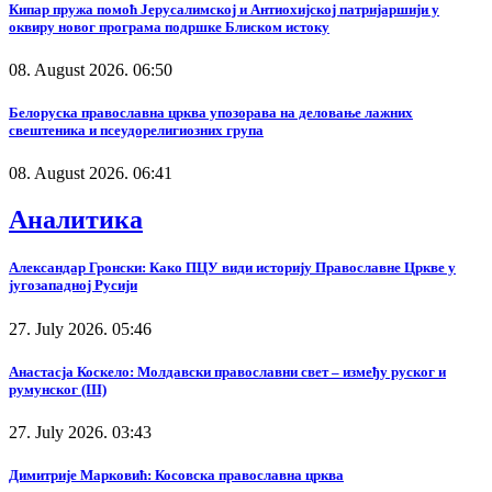
Кипар пружа помоћ Јерусалимској и Антиохијској патријаршији у
оквиру новог програма подршке Блиском истоку
08. August 2026. 06:50
Белоруска православна црква упозорава на деловање лажних
свештеника и псеудорелигиозних група
08. August 2026. 06:41
Аналитика
Александар Гронски: Како ПЦУ види историју Православне Цркве у
југозападној Русији
27. July 2026. 05:46
Анастасја Коскело: Молдавски православни свет – између руског и
румунског (III)
27. July 2026. 03:43
Димитрије Марковић: Косовска православна црква