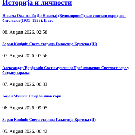
Историја и личности
Никола Ожеговић: Др Николај (Велимировић) као епископ охридско-
битољски (1931–1938), II део
08. August 2026. 02:58
Зоран Кинђић: Света старица Галактија Критска (III)
07. August 2026. 07:56
Александар Ђорђевић: Свети мученици Пребиловачки: Светлост вере у
бездану мржње
07. August 2026. 06:33
Бојан Муњин: Свијећа ипак гори
06. August 2026. 09:05
Зоран Кинђић: Света старица Галактија Критска (II)
05. August 2026. 06:42