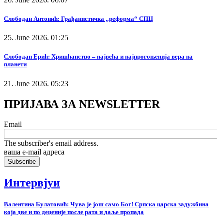
Слободан Антонић: Грађанистичка „реформа“ СПЦ
25. June 2026. 01:25
Слободан Ерић: Хришћанство – највећа и најпрогоњенија вера на
планети
21. June 2026. 05:23
ПРИЈАВА ЗА NEWSLETTER
Email
The subscriber's email address.
ваша е-mail адреса
Интервјуи
Валентина Булатовић: Чува је још само Бог! Српска царска задужбина
која две и по деценије после рата и даље пропада