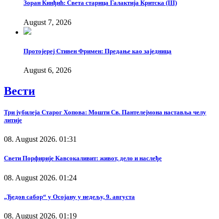
Зоран Кинђић: Света старица Галактија Критска (III)
August 7, 2026
Протојереј Стивен Фримен: Предање као заједница
August 6, 2026
Вести
Три јубилеја Старог Хопова: Мошти Св. Пантелејмона наставља челу
литије
08. August 2026. 01:31
Свети Порфирије Кавсокаливит: живот, дело и наслеђе
08. August 2026. 01:24
„Ђедов сабор“ у Осојану у недељу, 9. августа
08. August 2026. 01:19