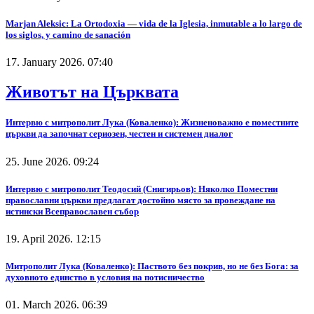
Marjan Aleksic: La Ortodoxia — vida de la Iglesia, inmutable a lo largo de
los siglos, y camino de sanación
17. January 2026. 07:40
Животът на Църквата
Интервю с митрополит Лука (Коваленко): Жизненоважно е поместните
църкви да започнат сериозен, честен и системен диалог
25. June 2026. 09:24
Интервю с митрополит Теодосий (Снигирьов): Няколко Поместни
православни църкви предлагат достойно място за провеждане на
истински Всеправославен събор
19. April 2026. 12:15
Митрополит Лука (Коваленко): Паството без покрив, но не без Бога: за
духовното единство в условия на потисничество
01. March 2026. 06:39