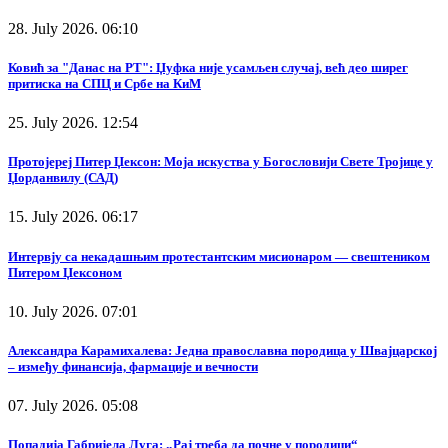
28. July 2026. 06:10
Ковић за "Данас на РТ": Џуфка није усамљен случај, већ део ширег
притиска на СПЦ и Србе на КиМ
25. July 2026. 12:54
Протојереј Питер Џексон: Моја искуства у Богословији Свете Тројице у
Џорданвилу (САД)
15. July 2026. 06:17
Интервју са некадашњим протестантским мисионаром — свештеником
Питером Џексоном
10. July 2026. 07:01
Александра Карамихалева: Једна православна породица у Швајцарској
– између финансија, фармације и вечности
07. July 2026. 05:08
Попадија Габријела Луга: „Рај треба да почне у породици“