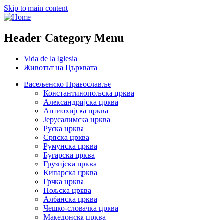
Skip to main content
Header Category Menu
Vida de la Iglesia
Животът на Църквата
Васељенско Православље
Константинопољска црква
Александријска црква
Антиохијска црква
Јерусалимска црква
Руска црква
Српска црква
Румунска црква
Бугарска црква
Грузијска црква
Кипарска црква
Грчка црква
Пољска црква
Албанска црква
Чешко-словачка црква
Македонска црква