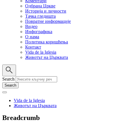
Коментари
Одбрана Цркве
Историја и личности
Тачка гледишта
Повратне информације
Видео
Инфографика
О нама
Политика коришћења
Контакт
Vida de la Iglesia
Животът на Църквата
Search
Vida de la Iglesia
Животът на Църквата
Breadcrumb