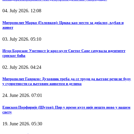
04. July 2026. 12:08
Митрополит Марко (Головков): Црква као место за дијалог, љубав и
живот
03. July 2026. 05:10
Игор Борозан: Уметност је кроз култ Светог Саве сачувала идентитет
српског бића
02. July 2026. 04:24
Митрополит Гаврило: Духовник треба да се труди да његове речи не буду
у супротности са његовим животом и делима
24. June 2026. 07:01
Епископ Порфирије (Шутов): Пир у време куге није нешто ново у нашем
свету
19. June 2026. 05:30