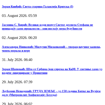
Зоран Кинђић: Света старица Галактија Критска (I)
03. August 2026. 05:59
Јасмина С. Ћирић: Велики људи попут Светог деспота Стефана не
припадају само прошлости – они постају мера будућности
02. August 2026. 06:20
Александра Нинковић: Милутин Миланковић – творац научног канона,
човек морала и вере
31. July 2026. 06:40
Зоран Шапоњић: Шта се Србима још спрема на КиМ: У светиње само уз
водиче лиценциране у Приштини
29. July 2026. 07:39
Љубомир Ненадовић: ГРУДА ЗЕМЉЕ – уз 150 година Битке на Вучјем
долу (Митрополит Амфилохије: Беседа)
29. July 2026. 06:02