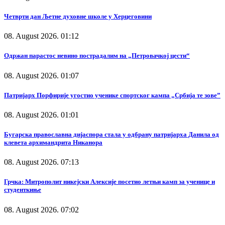
Четврти дан Љетне духовне школе у Херцеговини
08. August 2026. 01:12
Одржан парастос невино пострадалим на „Петровачкој цести“
08. August 2026. 01:07
Патријарх Порфирије угостио ученике спортског кампа „Србија те зове”
08. August 2026. 01:01
Бугарска православна дијаспора стала у одбрану патријарха Данила од
клевета архимандрита Никанора
08. August 2026. 07:13
Грчка: Митрополит никејски Алексије посетио летњи камп за ученице и
студенткиње
08. August 2026. 07:02