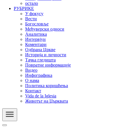
остало
РУБРИКЕ
У фокусу
Вести
Богословље
Међуверски односи
Аналитика
Интервјуи
Коментари
Одбрана Цркве
Историја и личности
Тачка гледишта
Повратне информације
Видео
Инфографика
О нама
Политика коришћења
Контакт
Vida de la Iglesia
Животът на Църквата