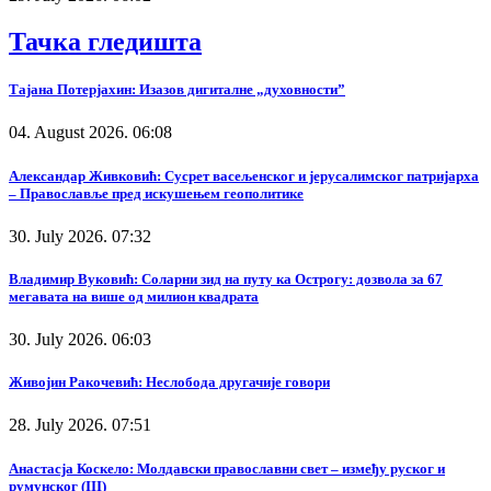
Тачка гледишта
Тајана Потерјахин: Изазов дигиталне „духовности”
04. August 2026. 06:08
Александар Живковић: Сусрет васељенског и јерусалимског патријарха
– Православље пред искушењем геополитике
30. July 2026. 07:32
Владимир Вуковић: Соларни зид на путу ка Острогу: дозвола за 67
мегавата на више од милион квадрата
30. July 2026. 06:03
Живојин Ракочевић: Неслобода другачије говори
28. July 2026. 07:51
Анастасја Коскело: Молдавски православни свет – између руског и
румунског (III)