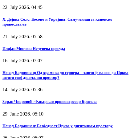
22. July 2026. 04:45
Х. Дејвид Солс: Косово и Украјина: Самученици за канонско
православље
21. July 2026. 05:58
Илијан Минчев: Нечувена пресуда
16. July 2026. 07:07
Ненад Бадовинац: Од храмова до сервера – зашто је важно да Црква
штити свој дигитални простор?
14. July 2026. 05:36
Зоран Чворовић: Фанар као црквени ресор Брисела
29. June 2026. 05:10
Ненад Бадовинац: Безбедност Цркве у дигиталном простору
26. June 2026. 06:07