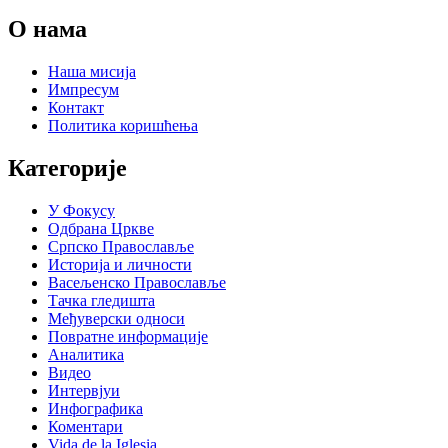
О нама
Наша мисија
Импресум
Контакт
Политика коришћења
Категорије
У Фокусу
Одбрана Цркве
Српско Православље
Историја и личности
Васељенско Православље
Тачка гледишта
Међуверски односи
Повратне информације
Аналитика
Видео
Интервјуи
Инфографика
Коментари
Vida de la Iglesia