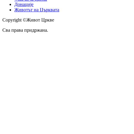
Донације
Животът на Църквата
Copyright ©Живот Цркве
Сва права придржана.