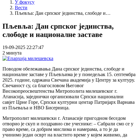
У фокусу
Вести
Пљевља: Дан српског јединства, слободе и…
Пљевља: Дан српског јединства,
слободе и националне заставе
19-09-2025 22:27:47
2 минута
Поводом обележавања Дана српског јединства, слободе и
националне заставе у Пљевљима је у понедељак 15. септембра
2025. године, одржана Свечана академија у Центру за културу.
Свечаност су, са благословом Његовог
Високопреосвештенства Митрополита милешевског г.
Атанасија, заједнички организовали Српски национални
савјет Црне Горе, Српски културни центар Патријарх Варнава
из Пљеваља и НВО Бисерница.
Митрополит милешевски г. Атанасије пригодном беседом
отворио је скуп и поздравио све учеснике: – Сабрали смо се у
право време, са добрим мислима и намерама, а то је да
учинимо један осврт на властито време у којем живимо, да