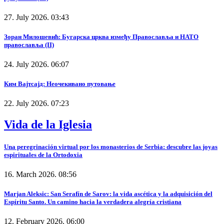
27. July 2026. 03:43
Зоран Милошевић: Бугарска црква између Православља и НАТО
православља (II)
24. July 2026. 06:07
Ким Вајтсајд: Неочекивано путовање
22. July 2026. 07:23
Vida de la Iglesia
Una peregrinación virtual por los monasterios de Serbia: descubre las joyas
espirituales de la Ortodoxia
16. March 2026. 08:56
Marjan Aleksic: San Serafín de Sarov: la vida ascética y la adquisición del
Espíritu Santo. Un camino hacia la verdadera alegría cristiana
12. February 2026. 06:00