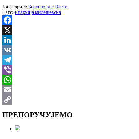
Категорије:
Богословље
Вести
Тагс:
Епархија милешевска
Facebook
X
LinkedIn
VK
Telegram
Viber
WhatsApp
Email
Copy
ПРЕПОРУЧУЈЕМО
Link