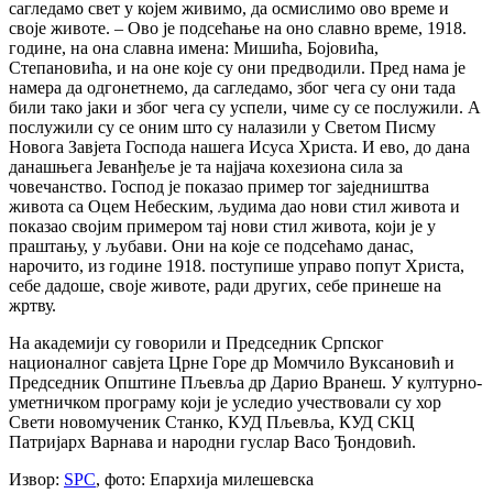
сагледамо свет у којем живимо, да осмислимо ово време и
своје животе. – Ово је подсећање на оно славно време, 1918.
године, на она славна имена: Мишића, Бојовића,
Степановића, и на оне које су они предводили. Пред нама је
намера да одгонетнемо, да сагледамо, због чега су они тада
били тако јаки и због чега су успели, чиме су се послужили. А
послужили су се оним што су налазили у Светом Писму
Новога Завјета Господа нашега Исуса Христа. И ево, до дана
данашњега Јеванђеље је та најјача кохезиона сила за
човечанство. Господ је показао пример тог заједништва
живота са Оцем Небеским, људима дао нови стил живота и
показао својим примером тај нови стил живота, који је у
праштању, у љубави. Они на које се подсећамо данас,
нарочито, из године 1918. поступише управо попут Христа,
себе дадоше, своје животе, ради других, себе принеше на
жртву.
На академији су говорили и Председник Српског
националног савјета Црне Горе др Момчило Вуксановић и
Председник Општине Пљевља др Дарио Вранеш. У културно-
уметничком програму који је уследио учествовали су хор
Свети новомученик Станко, КУД Пљевља, КУД СКЦ
Патријарх Варнава и народни гуслар Васо Ђондовић.
Извор:
SPC
, фото: Епархија милешевска