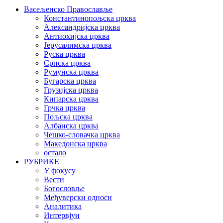
Васељенско Православље
Константинопољска црква
Александријска црква
Антиохијска црква
Јерусалимска црква
Руска црква
Српска црква
Румунска црква
Бугарска црква
Грузијска црква
Кипарска црква
Грчка црква
Пољска црква
Албанска црква
Чешко-словачка црква
Македонска црква
остало
РУБРИКЕ
У фокусу
Вести
Богословље
Међуверски односи
Аналитика
Интервјуи