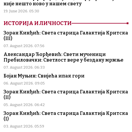
није нешто ново у нашем свету
19. June 2026. 05:30
ИСТОРИЈА И ЛИЧНОСТИ
Зоран Кинђић: Света старица Галактија Критска
(III)
07. August 2026. 07:56
Александар Ђорђевић: Свети мученици
Пребиловачки: Светлост вере у бездану мржње
07. August 2026. 06:33
Бојан Муњин: Свијећа ипак гори
06. August 2026. 09:05
Зоран Кинђић: Света старица Галактија Критска
(II)
05. August 2026. 06:42
Зоран Кинђић: Света старица Галактија Критска
(I)
03. August 2026. 05:59