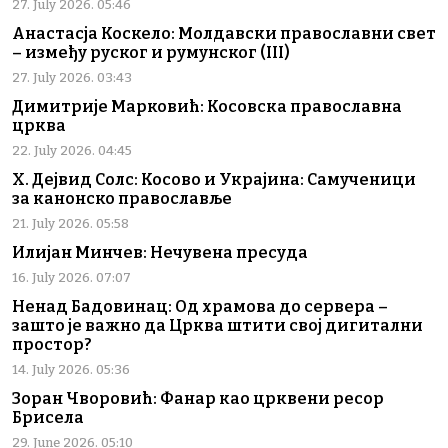
27. July 2026. 05:46
Анастасја Коскело: Молдавски православни свет
– између руског и румунског (III)
27. July 2026. 03:43
Димитрије Марковић: Косовска православна
црква
22. July 2026. 04:45
Х. Дејвид Солс: Косово и Украјина: Самученици
за канонско православље
21. July 2026. 05:58
Илијан Минчев: Нечувена пресуда
16. July 2026. 07:07
Ненад Бадовинац: Од храмова до сервера –
зашто је важно да Црква штити свој дигитални
простор?
14. July 2026. 05:36
Зоран Чворовић: Фанар као црквени ресор
Брисела
29. June 2026. 05:10