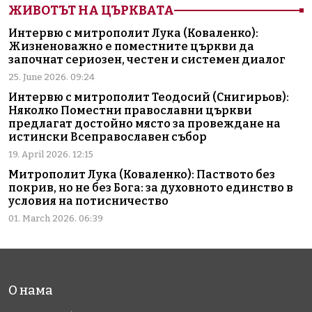
ЖИВОТЪТ НА ЦЪРКВАТА
Интервю с митрополит Лука (Коваленко):
Жизненоважно е поместните църкви да
започнат сериозен, честен и системен диалог
25. June 2026. 09:24
Интервю с митрополит Теодосий (Снигирьов):
Няколко Поместни православни църкви
предлагат достойно място за провеждане на
истински Всеправославен събор
19. April 2026. 12:15
Митрополит Лука (Коваленко): Паството без
покрив, но не без Бога: за духовното единство в
условия на потисничество
01. March 2026. 06:39
О нама