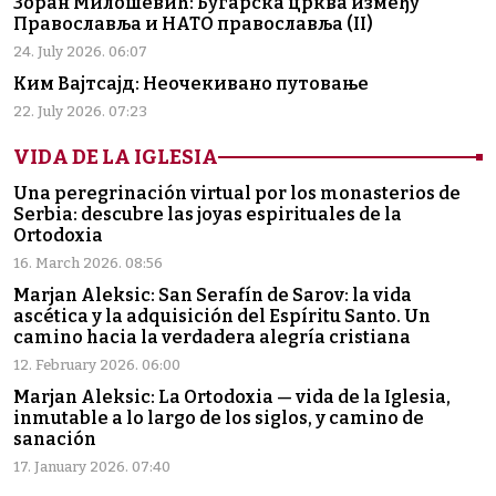
Зоран Милошевић: Бугарска црква између
Православља и НАТО православља (II)
24. July 2026. 06:07
Ким Вајтсајд: Неочекивано путовање
22. July 2026. 07:23
VIDA DE LA IGLESIA
Una peregrinación virtual por los monasterios de
Serbia: descubre las joyas espirituales de la
Ortodoxia
16. March 2026. 08:56
Marjan Aleksic: San Serafín de Sarov: la vida
ascética y la adquisición del Espíritu Santo. Un
camino hacia la verdadera alegría cristiana
12. February 2026. 06:00
Marjan Aleksic: La Ortodoxia — vida de la Iglesia,
inmutable a lo largo de los siglos, y camino de
sanación
17. January 2026. 07:40