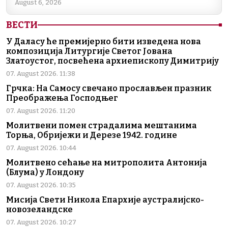
August 6, 2026
ВЕСТИ
У Даласу ће премијерно бити изведена нова
композиција Литургије Светог Јована
Златоустог, посвећена архиепископу Димитрију
07. August 2026. 11:38
Грчка: На Самосу свечано прослављен празник
Преображења Господњег
07. August 2026. 11:20
Молитвени помен страдалима мештанима
Торња, Обријежи и Дерезе 1942. године
07. August 2026. 10:44
Молитвено сећање на митрополита Антонија
(Блума) у Лондону
07. August 2026. 10:35
Мисија Свети Никола Епархије аустралијско-
новозеландске
07. August 2026. 10:27