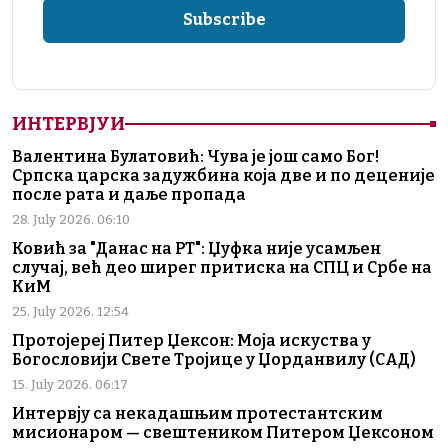
ИНТЕРВЈУИ
Валентина Булатовић: Чува је још само Бог!
Српска царска задужбина која две и по деценије
после рата и даље пропада
28. July 2026. 06:10
Ковић за "Данас на РТ": Џуфка није усамљен
случај, већ део ширег притиска на СПЦ и Србе на
КиМ
25. July 2026. 12:54
Протојереј Питер Џексон: Моја искуства у
Богословији Свете Тројице у Џорданвилу (САД)
15. July 2026. 06:17
Интервју са некадашњим протестантским
мисионаром — свештеником Питером Џексоном