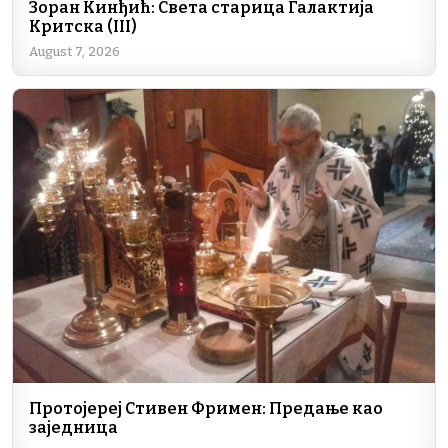
Зоран Кинђић: Света старица Галактија
Критска (III)
August 7, 2026
Протојереј Стивен Фримен: Предање као
заједница