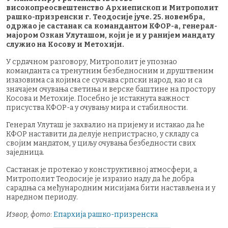
високопреосвештенство Архиепископ и Митрополит
рашко-призренски г. Теодосије јуче. 25. новембра,
одржао је састанак са командантом КФОР-а, генерал-
мајором Озкан Улуташом, који је и у ранијем мандату
служио на Косову и Метохији.
У срдачном разговору, Митрополит је упознао
команданта са тренутним безбедносним и друштвеним
изазовима са којима се суочава српски народ, као и са
значајем очувања светиња и верске баштине на простору
Косова и Метохије. Посебно је истакнута важност
присуства КФОР-а у очувању мира и стабилности.
Генерал Улуташ је захвалио на пријему и истакао да ће
КФОР наставити да делује непристрасно, у складу са
својим мандатом, у циљу очувања безбедности свих
заједница.
Састанак је протекао у конструктивној атмосфери, а
Митрополит Теодосије је изразио наду да ће добра
сарадња са међународним мисијама бити настављена и у
наредном периоду.
Извор, фото
:
Епархија рашко-призренска