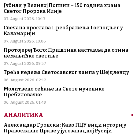
Јубилеј у Великој Попини – 150 година храма
Светог Пророка Илије
07. August 2026. 10:13
Свечана прослава Преображења Господњег у
Каламарији
07. August 2026. 10:06
Протојереј Ђого: Приштина наставља да отима
немањићке светиње
07. August 2026. 09:57
Трећа недеља Светосавског кампа у Шејдленду
06. August 2026. 02:12
Молитвено сећање на Свете мученике
Пребиловачке
06. August 2026. 01:49
АНАЛИТИКА
Александар Гронски: Како ПЦУ види историју
Православне Цркве у југозападној Русији