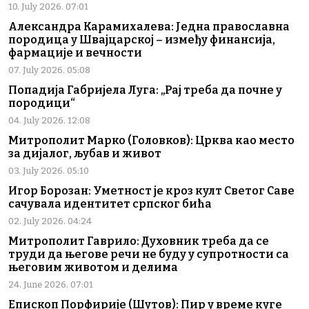
10. July 2026. 07:01
Александра Карамихалева: Једна православна
породица у Швајцарској – између финансија,
фармације и вечности
07. July 2026. 05:08
Попадија Габријела Луга: „Рај треба да почне у
породици“
04. July 2026. 12:08
Митрополит Марко (Головков): Црква као место
за дијалог, љубав и живот
03. July 2026. 05:10
Игор Борозан: Уметност је кроз култ Светог Саве
сачувала идентитет српског бића
02. July 2026. 04:24
Митрополит Гаврило: Духовник треба да се
труди да његове речи не буду у супротности са
његовим животом и делима
24. June 2026. 07:01
Епископ Порфирије (Шутов): Пир у време куге