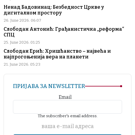
Ненад Бадовинац: Безбедност Цркве у
дигиталном простору
26. June 2026. 06:07
Слободан Антонић: Грађанистичка „реформа“
СПЦ
25. June 2026. 01:25
Слободан Ерић: Хришћанство – највећа и
најпрогоњенија вера на планети
21. June 2026. 05:23
ПРИЈАВА ЗА NEWSLETTER
Email
The subscriber's email address.
ваша е-mail адреса