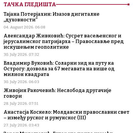
ТАЧКА ГЛЕДИШТА
Тајана Потерјахин: Изазов дигиталне
„духовности”
04. August 2026. 06:08
Александар Живковић: Сусрет васељенског и
јерусалимског патријарха – Православље пред
искушењем геополитике
30. July 2026. 07:32
Владимир Вуковић: Соларни зид на путу ка
Острогу: дозвола за 67 мегавата на више од
милион квадрата
30. July 2026. 06:03
Живојин Ракочевић: Неслобода другачије
говори
28. July 2026. 07:51
Анастасја Коскело: Молдавски православни свет
– између руског и румунског (III)
27. July 2026. 03:43