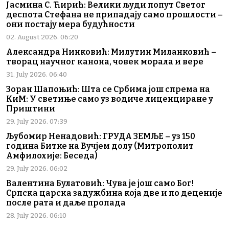
Јасмина С. Ћирић: Велики људи попут Светог
деспота Стефана не припадају само прошлости –
они постају мера будућности
02. August 2026. 06:20
Александра Нинковић: Милутин Миланковић –
творац научног канона, човек морала и вере
31. July 2026. 06:40
Зоран Шапоњић: Шта се Србима још спрема на
КиМ: У светиње само уз водиче лиценциране у
Приштини
29. July 2026. 07:39
Љубомир Ненадовић: ГРУДА ЗЕМЉЕ – уз 150
година Битке на Вучјем долу (Митрополит
Амфилохије: Беседа)
29. July 2026. 06:02
Валентина Булатовић: Чува је још само Бог!
Српска царска задужбина која две и по деценије
после рата и даље пропада
28. July 2026. 06:10