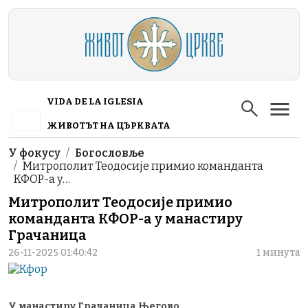
Skip to main content
VIDA DE LA IGLESIA
ЖИВОТЪТ НА ЦЪРКВАТА
Breadcrumb
У фокусу
Богословље
Митрополит Теодосије примио команданта
КФОР-а у…
Митрополит Теодосије примио
команданта КФОР-а у манастиру
Грачаница
26-11-2025 01:40:42
1 минута
У манастиру Грачаница Његово