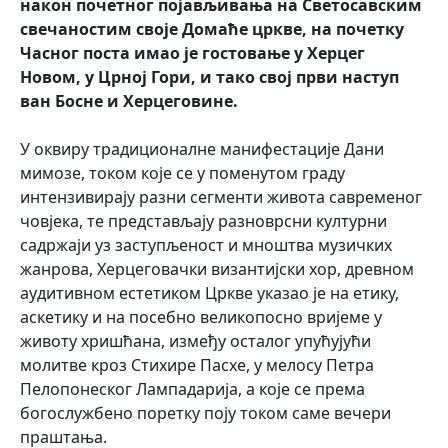
након почетног појављивања на Светосавским
свечаностим своје Домаће цркве, на почетку
Часног поста имао је гостовање у Херцег
Новом, у Црној Гори, и тако свој први наступ
ван Босне и Херцеговине.
У оквиру традиционалне манифестације Дани
мимозе, током које се у поменутом граду
интензивирају разни сегменти живота савременог
човјека, те представљају разноврсни културни
садржаји уз заступљеност и мноштва музичких
жанрова, Херцеговачки византијски хор, древном
аудитивном естетиком Цркве указао је на етику,
аскетику и на посебно великопосно вријеме у
животу хришћана, између осталог упућујући
молитве кроз Стихире Пасхе, у мелосу Петра
Пелопонеског Лампадарија, а које се према
богослужбено поретку поју током саме вечери
праштања.