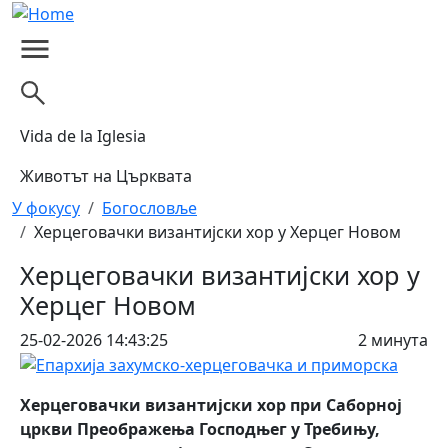
Skip to main content
Vida de la Iglesia
Животът на Църквата
Breadcrumb
У фокусу
Богословље
Херцеговачки византијски хор у Херцег Новом
Херцеговачки византијски хор у
Херцег Новом
25-02-2026 14:43:25
2 минута
Херцеговачки византијски хор при Саборној
цркви Преображења Господњег у Требињу,