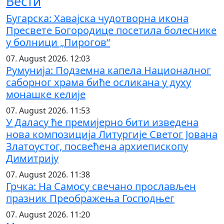
Вести
Бугарска: Хавајска чудотворна икона
Пресвете Богородице посетила болеснике
у болници „Пирогов“
07. August 2026. 12:03
Румунија: Подземна капела Националног
саборног храма биће осликана у духу
монашке келије
07. August 2026. 11:53
У Даласу ће премијерно бити изведена
нова композиција Литургије Светог Јована
Златоустог, посвећена архиепископу
Димитрију
07. August 2026. 11:38
Грчка: На Самосу свечано прослављен
празник Преображења Господњег
07. August 2026. 11:20