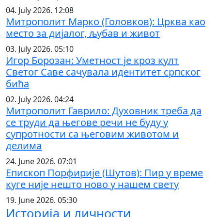
04. July 2026. 12:08
Митрополит Марко (Головков): Црква као
место за дијалог, љубав и живот
03. July 2026. 05:10
Игор Борозан: Уметност је кроз култ
Светог Саве сачувала идентитет српског
бића
02. July 2026. 04:24
Митрополит Гаврило: Духовник треба да
се труди да његове речи не буду у
супротности са његовим животом и
делима
24. June 2026. 07:01
Епископ Порфирије (Шутов): Пир у време
куге није нешто ново у нашем свету
19. June 2026. 05:30
Историја и личности