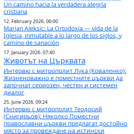
Un camino hacia la verdadera alegría
cristiana
12. February 2026. 06:00
Marjan Aleksic: La Ortodoxia — vida de la
Iglesia, inmutable a lo largo de los siglos, y
camino de sanación
17. January 2026. 07:40
Животът на Църквата
Интервю с митрополит Лука (Коваленко):
Жизненоважно е поместните църкви да
започнат сериозен, честен и системен
диалог
25. June 2026. 09:24
Интервю с митрополит Теодосий
(Снигирьов): Няколко Поместни
православни църкви предлагат достойно
място за провеждане на истински