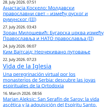
28. July 2026. 07:51
Анастасја Коскело: Молдавски
православни свет – између руског и
румунског (III)
27. July 2026. 03:43
Зоран Милошевић: Бугарска црква између
Православља и НАТО православља (II)
24. July 2026. 06:07
Ким Вајтсајд: Неочекивано путовање
22. July 2026. 07:23
Vida de la Iglesia
Una peregrinación virtual por los
monasterios de Serbia: descubre las joyas
espirituales de la Ortodoxia
16. March 2026. 08:56
Marjan Aleksic: San Serafín de Sarov: la vida
ascética y la adquisición del Espíritu Santo.