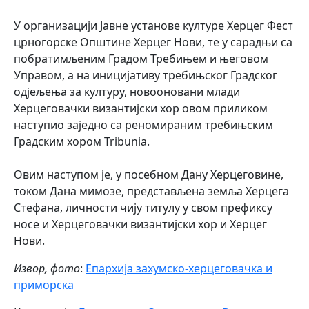
У организацији Јавне установе културе Херцег Фест
црногорске Општине Херцег Нови, те у сарадњи са
побратимљеним Градом Требињем и његовом
Управом, а на иницијативу требињског Градског
одјељења за културу, новооновани млади
Херцеговачки византијски хор овом приликом
наступио заједно са реномираним требињским
Градским хором Tribunia.
Овим наступом је, у посебном Дану Херцеговине,
током Дана мимозе, представљена земља Херцега
Стефана, личности чију титулу у свом префиксу
носе и Херцеговачки византијски хор и Херцег
Нови.
Извор, фото
:
Епархија захумско-херцеговачка и
приморска