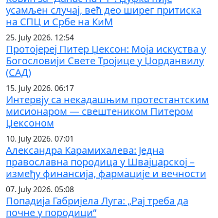
усамљен случај, већ део ширег притиска
на СПЦ и Србе на КиМ
25. July 2026. 12:54
Протојереј Питер Џексон: Моја искуства у
Богословији Свете Тројице у Џорданвилу
(САД)
15. July 2026. 06:17
Интервју са некадашњим протестантским
мисионаром — свештеником Питером
Џексоном
10. July 2026. 07:01
Александра Карамихалева: Једна
православна породица у Швајцарској –
између финансија, фармације и вечности
07. July 2026. 05:08
Попадија Габријела Луга: „Рај треба да
почне у породици“