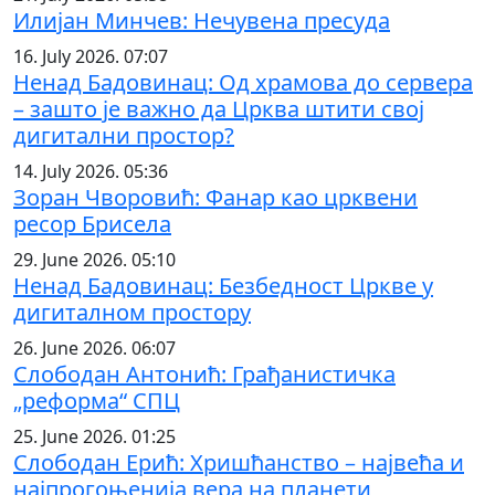
Илијан Минчев: Нечувена пресуда
16. July 2026. 07:07
Ненад Бадовинац: Од храмова до сервера
– зашто је важно да Црква штити свој
дигитални простор?
14. July 2026. 05:36
Зоран Чворовић: Фанар као црквени
ресор Брисела
29. June 2026. 05:10
Ненад Бадовинац: Безбедност Цркве у
дигиталном простору
26. June 2026. 06:07
Слободан Антонић: Грађанистичка
„реформа“ СПЦ
25. June 2026. 01:25
Слободан Ерић: Хришћанство – највећа и
најпрогоњенија вера на планети