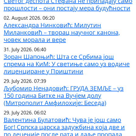
Светог деспота Стефана не припадају само
прошлости – они постају мера будућности
02. August 2026. 06:20
Александра Нинковић: Милутин
Миланковић – творац научног канона,
човек морала и вере
31. July 2026. 06:40
Зоран Шапоњић: Шта се Србима још
спрема на КиМ: У светиње само уз водиче
лиценциране у Приштини
29. July 2026. 07:39
Љубомир Ненадовић: ГРУДА ЗЕМЉЕ – уз
150 година Битке на Вучјем долу
(Митрополит Амфилохије: Беседа)
29. July 2026. 06:02
Валентина Булатовић: Чува је још само
Бог! Српска царска задужбина која две и
по деценије после рата и даље пропада