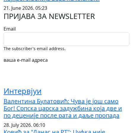
21. June 2026. 05:23
ПРИЈАВА ЗА NEWSLETTER
Email
The subscriber's email address.
ваша е-mail адреса
Интервјуи
Валентина Булатовић: Чува је још само
Бог! Српска царска задужбина која две и
по деценије после рата и даље пропада
28. July 2026. 06:10
Ковић за "Данас на РТ": Џуфка није