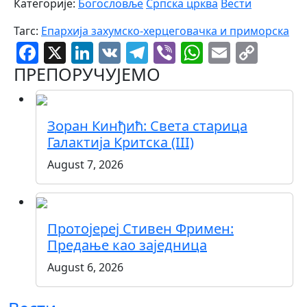
Категорије:
Богословље
Српска црква
Вести
Тагс:
Епархија захумско-херцеговачка и приморска
Facebook
X
LinkedIn
VK
Telegram
Viber
WhatsAp
Email
Cop
Link
ПРЕПОРУЧУЈЕМО
Зоран Кинђић: Света старица
Галактија Критска (III)
August 7, 2026
Протојереј Стивен Фримен:
Предање као заједница
August 6, 2026