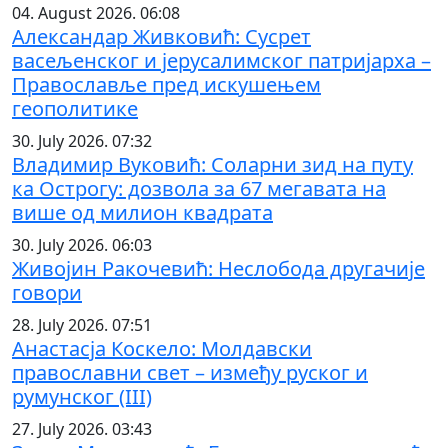
04. August 2026. 06:08
Александар Живковић: Сусрет
васељенског и јерусалимског патријарха –
Православље пред искушењем
геополитике
30. July 2026. 07:32
Владимир Вуковић: Соларни зид на путу
ка Острогу: дозвола за 67 мегавата на
више од милион квадрата
30. July 2026. 06:03
Живојин Ракочевић: Неслобода другачије
говори
28. July 2026. 07:51
Анастасја Коскело: Молдавски
православни свет – између руског и
румунског (III)
27. July 2026. 03:43