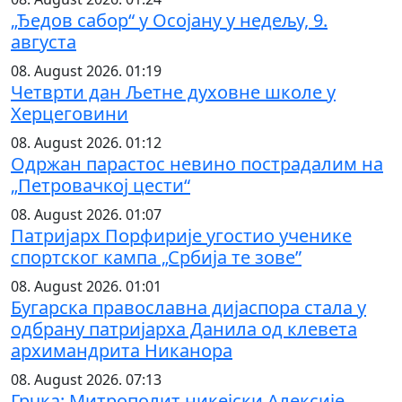
„Ђедов сабор“ у Осојану у недељу, 9.
августа
08. August 2026. 01:19
Четврти дан Љетне духовне школе у
Херцеговини
08. August 2026. 01:12
Одржан парастос невино пострадалим на
„Петровачкој цести“
08. August 2026. 01:07
Патријарх Порфирије угостио ученике
спортског кампа „Србија те зове”
08. August 2026. 01:01
Бугарска православна дијаспора стала у
одбрану патријарха Данила од клевета
архимандрита Никанора
08. August 2026. 07:13
Грчка: Митрополит никејски Алексије