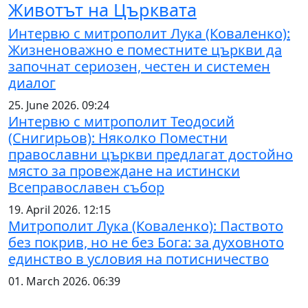
Животът на Църквата
Интервю с митрополит Лука (Коваленко):
Жизненоважно е поместните църкви да
започнат сериозен, честен и системен
диалог
25. June 2026. 09:24
Интервю с митрополит Теодосий
(Снигирьов): Няколко Поместни
православни църкви предлагат достойно
място за провеждане на истински
Всеправославен събор
19. April 2026. 12:15
Митрополит Лука (Коваленко): Паството
без покрив, но не без Бога: за духовното
единство в условия на потисничество
01. March 2026. 06:39