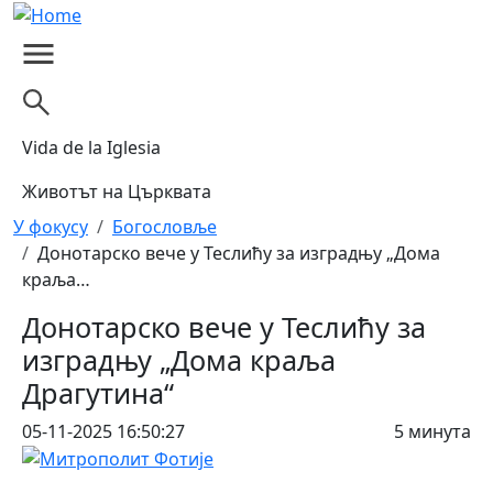
Skip to main content
Vida de la Iglesia
Животът на Църквата
Breadcrumb
У фокусу
Богословље
Донотарско вече у Теслићу за изградњу „Дома
краља…
Донотарско вече у Теслићу за
изградњу „Дома краља
Драгутина“
05-11-2025 16:50:27
5 минута