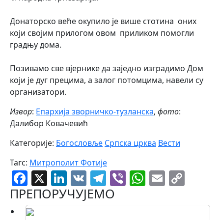
Донаторско веће окупило је више стотина оних
који својим прилогом овом приликом помогли
градњу дома.
Позивамо све вјернике да заједно изградимо Дом
који је дуг прецима, а залог потомцима, навели су
организатори.
Извор
:
Епархија зворничко-тузланска
,
фото
:
Далибор Ковачевић
Категорије:
Богословље
Српска црква
Вести
Тагс:
Митрополит Фотије
Facebook
X
LinkedIn
VK
Telegram
Viber
WhatsAp
Email
Cop
Link
ПРЕПОРУЧУЈЕМО