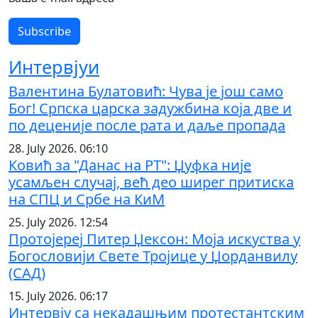
Интервјуи
Валентина Булатовић: Чува је још само
Бог! Српска царска задужбина која две и
по деценије после рата и даље пропада
28. July 2026. 06:10
Ковић за "Данас на РТ": Џуфка није
усамљен случај, већ део ширег притиска
на СПЦ и Србе на КиМ
25. July 2026. 12:54
Протојереј Питер Џексон: Моја искуства у
Богословији Свете Тројице у Џорданвилу
(САД)
15. July 2026. 06:17
Интервју са некадашњим протестантским