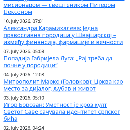
мисионаром — свештеником Питером
Џексоном
10. July 2026. 07:01
Александра Карамихалева: Једна
православна породица у Швајцарској –
између финансија, фармације и вечности
07. July 2026. 05:08
Попадија Габријела Луга: „Рај треба да
почне у породици“
04. July 2026. 12:08
Митрополит Марко (Головков): Црква као
место за дијалог, љубав и живот
03. July 2026. 05:10
Игор Борозан: Уметност је кроз култ
Светог Саве сачувала идентитет српског
бића
02. July 2026. 04:24