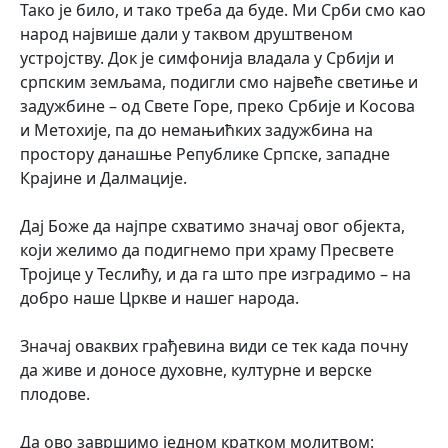
Тако је било, и тако треба да буде. Ми Срби смо као
народ највише дали у таквом друштвеном
устројству. Док је симфонија владала у Србији и
српским земљама, подигли смо највеће светиње и
задужбине – од Свете Горе, преко Србије и Косова
и Метохије, па до немањићких задужбина на
простору данашње Републике Српске, западне
Крајине и Далмације.
Дај Боже да најпре схватимо значај овог објекта,
који желимо да подигнемо при храму Пресвете
Тројице у Теслићу, и да га што пре изградимо – на
добро наше Цркве и нашег народа.
Значај оваквих грађевина види се тек када почну
да живе и доносе духовне, културне и верске
плодове.
Да ово завршимо једном кратком молитвом: