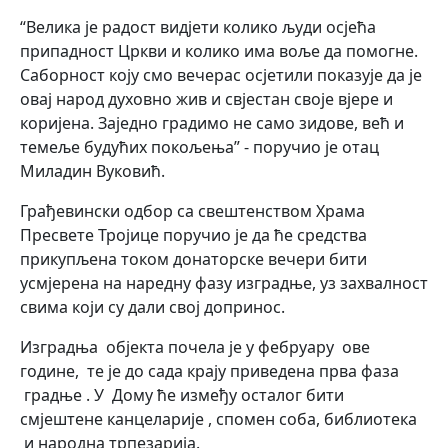
“Велика је радост видјети колико људи осјећа
припадност Цркви и колико има воље да помогне.
Саборност коју смо вечерас осјетили показује да је
овај народ духовно жив и свјестан своје вјере и
коријена. Заједно градимо не само зидове, већ и
темеље будућих покољења” - поручио је отац
Миладин Вуковић.
Грађевински одбор са свештенством Храма
Пресвете Тројице поручио је да ће средства
прикупљена током донаторске вечери бити
усмјерена на наредну фазу изградње, уз захвалност
свима који су дали свој допринос.
Изградња објекта почела је у фебруару ове
године, те је до сада крају приведена прва фаза
градње . У Дому ће између осталог бити
смјештене канцеларије , спомен соба, библиотека
и народна трпезарија.