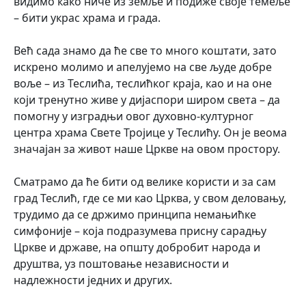
видимо како ниче из земље и подиже своје темеље
– бити украс храма и града.
Већ сада знамо да ће све то много коштати, зато
искрено молимо и апелујемо на све људе добре
воље – из Теслића, теслићког краја, као и на оне
који тренутно живе у дијаспори широм света – да
помогну у изградњи овог духовно-културног
центра храма Свете Тројице у Теслићу. Он је веома
значајан за живот наше Цркве на овом простору.
Сматрамо да ће бити од велике користи и за сам
град Теслић, где се ми као Црква, у свом деловању,
трудимо да се држимо принципа немањићке
симфоније – која подразумева присну сарадњу
Цркве и државе, на општу добробит народа и
друштва, уз поштовање независности и
надлежности једних и других.