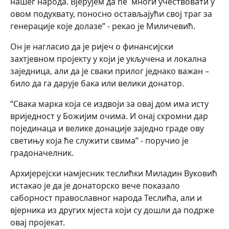
нашег народа. Вјерујем да ће многи учествовати у
овом подухвату, поносно остављајући свој траг за
генерације које долазе” - рекао је Миличевић.
Он је нагласио да је ријеч о финансијски
захтјевном пројекту у који је укључена и локална
заједница, али да је сваки прилог једнако важан –
било да га дарује бака или велики донатор.
“Свака марка која се издвоји за овај дом има исту
вриједност у Божијим очима. И онај скромни дар
појединаца и велике донације заједно граде ову
светињу која ће служити свима” - поручио је
градоначелник.
Архијерејски намјесник теслићки Миладин Вуковић
истакао је да је донаторско вече показало
саборност православног народа Теслића, али и
вјерника из других мјеста који су дошли да подрже
овај пројекат.