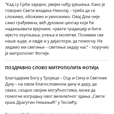
“Кад су Срби заједно, увијек нађу рјешења. Како је
говорио Свети владика Николај – треба да се
сложимо, обожимо и умножимо. Овај Дом није
само грађевина, већ духовни центар који ће
надахњивати вјернике, чувати традицију и бити
мјесто окупљања, учења и молитве. Позивам све
наше људе, и овдје и у дијаспори, да помогну. Не
зидамо ми светиње – светиње зидају нас” - поручио
је митрополит Фотије.
ПОЗДРАВНО СЛОВО МИТРОПОЛИТА ФОТИЈА
​Благодарим Богу у Тројици – Оцу и Сину и Светоме
Духу – на овом благословеном дану и дару, да
свако, сходно својим могућностима, може да
помогне изградњу овог велелепног здања „Свети
краљ Драгутин Немањић“ у Теслићу.