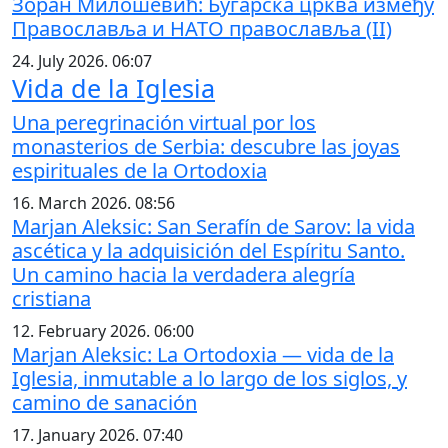
Зоран Милошевић: Бугарска црква између
Православља и НАТО православља (II)
24. July 2026. 06:07
Vida de la Iglesia
Una peregrinación virtual por los
monasterios de Serbia: descubre las joyas
espirituales de la Ortodoxia
16. March 2026. 08:56
Marjan Aleksic: San Serafín de Sarov: la vida
ascética y la adquisición del Espíritu Santo.
Un camino hacia la verdadera alegría
cristiana
12. February 2026. 06:00
Marjan Aleksic: La Ortodoxia — vida de la
Iglesia, inmutable a lo largo de los siglos, y
camino de sanación
17. January 2026. 07:40