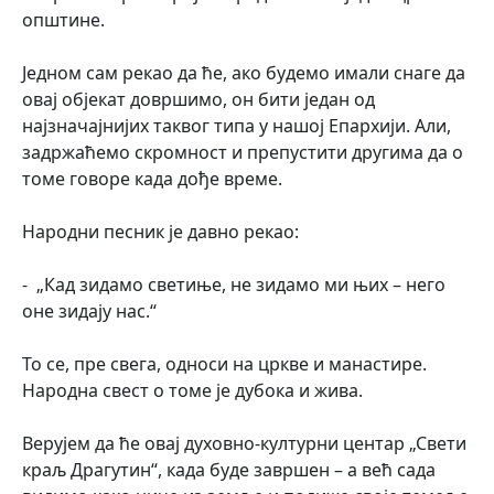
општине.
Једном сам рекао да ће, ако будемо имали снаге да
овај објекат довршимо, он бити један од
најзначајнијих таквог типа у нашој Епархији. Али,
задржаћемо скромност и препустити другима да о
томе говоре када дође време.
Народни песник је давно рекао:
- „Кад зидамо светиње, не зидамо ми њих – него
оне зидају нас.“
То се, пре свега, односи на цркве и манастире.
Народна свест о томе је дубока и жива.
Верујем да ће овај духовно-културни центар „Свети
краљ Драгутин“, када буде завршен – а већ сада