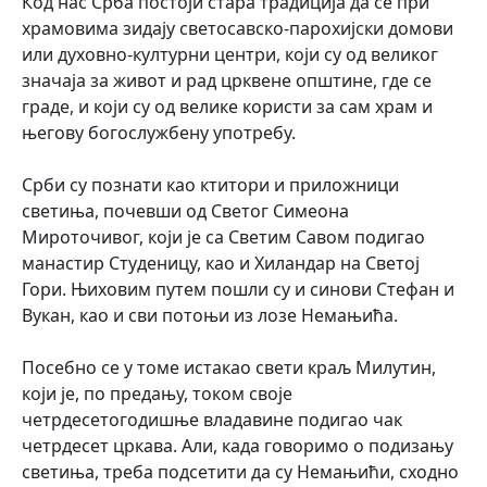
Код нас Срба постоји стара традиција да се при
храмовима зидају светосавско-парохијски домови
или духовно-културни центри, који су од великог
значаја за живот и рад црквене општине, где се
граде, и који су од велике користи за сам храм и
његову богослужбену употребу.
Срби су познати као ктитори и приложници
светиња, почевши од Светог Симеона
Мироточивог, који је са Светим Савом подигао
манастир Студеницу, као и Хиландар на Светој
Гори. Њиховим путем пошли су и синови Стефан и
Вукан, као и сви потоњи из лозе Немањића.
Посебно се у томе истакао свети краљ Милутин,
који је, по предању, током своје
четрдесетогодишње владавине подигао чак
четрдесет цркава. Али, када говоримо о подизању
светиња, треба подсетити да су Немањићи, сходно