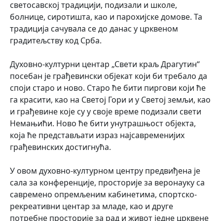
светосавској традицији, подизали и школе,
болнице, сиротишта, као и парохијске домове. Та
традиција сачувала се до данас у црквеном
градитељству код Срба.
Духовно-културни центар „Свети краљ Драгутин“
посебан је грађевински објекат који би требало да
споји старо и ново. Старо ће бити пиргови који ће
га красити, као на Светој Гори и у Светој земљи, као
и грађевине које су у своје време подизали свети
Немањићи. Ново ће бити унутрашњост објекта,
која ће представљати израз најсавременијих
грађевинских достигнућа.
У овом духовно-културном центру предвиђена је
сала за конференције, просторије за веронауку са
савремено опремљеним кабинетима, спортско-
рекреативни центар за младе, као и друге
потребне просторије за рад и живот једне црквене