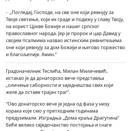
- „Погледај, Господе, на све оне који ревнују за
Твоје светиње, који их граде и подижу у славу Твоју,
на корист Цркве Божије и нашег српског
православног народа. Јер је пророк и цар Давид у
својим псалмима назвао истинским ревнитељима
оне који ревнују за дом Божији и његово торжество
и благољепије. Амин.“
Градоначелник Теслића, Милан Миличевић,
истакао је да донаторско вече представља
„оличење саборности и заједништва свих који
желе да оставе трајан траг“.
“Ово донаторско вече је једна од фаза у низу
корака које смо у претходним годинама
предузимали. Изградња „Дома краља Драгутина“
биће велико свједочанство постојања и снаге