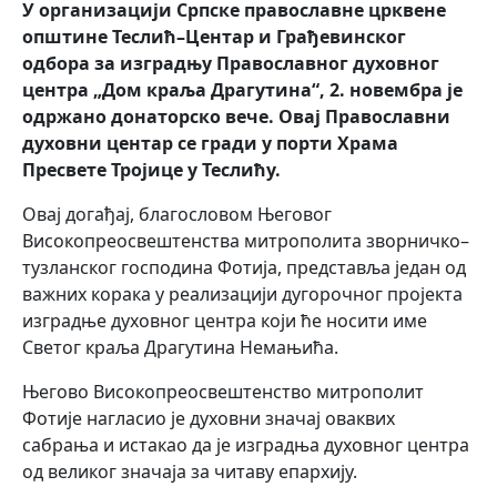
У организацији Српске православне црквене
општине Теслић–Центар и Грађевинског
одбора за изградњу Православног духовног
центра „Дом краља Драгутина“, 2. новембра је
одржано донаторско вече. Овај Православни
духовни центар се гради у порти Храма
Пресвете Тројице у Теслићу.
Овај догађај, благословом Његовог
Високопреосвештенства митрополита зворничко–
тузланског господина Фотија, представља један од
важних корака у реализацији дугорочног пројекта
изградње духовног центра који ће носити име
Светог краља Драгутина Немањића.
Његово Високопреосвештенство митрополит
Фотије нагласио је духовни значај оваквих
сабрања и истакао да је изградња духовног центра
од великог значаја за читаву епархију.