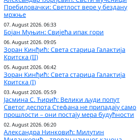
Пребиловачки: Светлост вере у бездану
мржње
07. August 2026. 06:33
Бојан Муњин: Свијећа ипак гори
06. August 2026. 09:05
Зоран Кинђић: Света старица Галактија
Критска (II)
05. August 2026. 06:42
Зоран Кинђић: Света старица Галактија
Критска (I)
03. August 2026. 05:59
Јасмина С. Ћирић: Велики људи попут
Светог деспота Стефана не припадају само
прошлости – они постају мера будућности
02. August 2026. 06:20
Александра Нинковић: Милутин
Миланковић – творац научног канона,