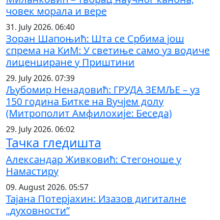
човек морала и вере
31. July 2026. 06:40
Зоран Шапоњић: Шта се Србима још
спрема на КиМ: У светиње само уз водиче
лиценциране у Приштини
29. July 2026. 07:39
Љубомир Ненадовић: ГРУДА ЗЕМЉЕ – уз
150 година Битке на Вучјем долу
(Митрополит Амфилохије: Беседа)
29. July 2026. 06:02
Тачка гледишта
Александар Живковић: Стегоноше у
Намастиру
09. August 2026. 05:57
Тајана Потерјахин: Изазов дигиталне
„духовности”