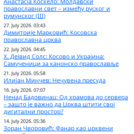
Анастасја Коскело: Молдавски
православни свет – између руског и
румунског (III)
27. July 2026. 03:43
Димитрије Марковић: Косовска
православна црква
22. July 2026. 04:45
Х. Дејвид Солс: Косово и Украјина:
Самученици за канонско православље
21. July 2026. 05:58
Илијан Минчев: Нечувена пресуда
16. July 2026. 07:07
Ненад Бадовинац: Од храмова до сервера
– зашто је важно да Црква штити свој
дигитални простор?
14. July 2026. 05:36
Зоран Чворовић: Фанар као црквени