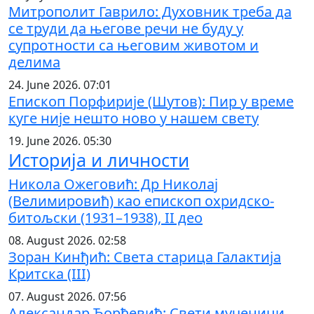
Митрополит Гаврило: Духовник треба да
се труди да његове речи не буду у
супротности са његовим животом и
делима
24. June 2026. 07:01
Епископ Порфирије (Шутов): Пир у време
куге није нешто ново у нашем свету
19. June 2026. 05:30
Историја и личности
Никола Ожеговић: Др Николај
(Велимировић) као епископ охридско-
битољски (1931–1938), II део
08. August 2026. 02:58
Зоран Кинђић: Света старица Галактија
Критска (III)
07. August 2026. 07:56
Александар Ђорђевић: Свети мученици