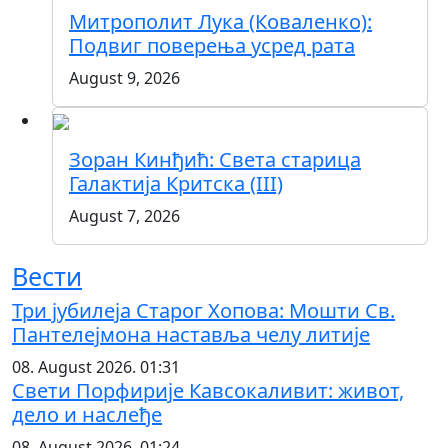
Митрополит Лука (Коваленко):
Подвиг поверења усред рата
August 9, 2026
Зоран Кинђић: Света старица
Галактија Критска (III)
August 7, 2026
Вести
Три јубилеја Старог Хопова: Мошти Св.
Пантелејмона наставља челу литије
08. August 2026. 01:31
Свети Порфирије Кавсокаливит: живот,
дело и наслеђе
08. August 2026. 01:24